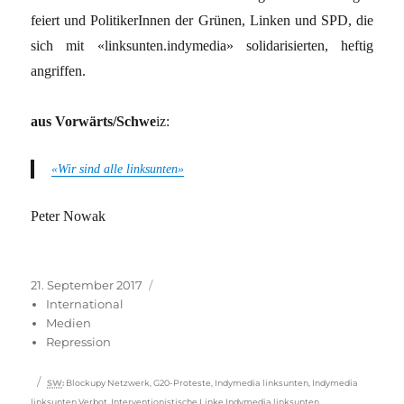
feiert und PolitikerInnen der Grünen, Linken und SPD, die
sich mit «linksunten.indymedia» solidarisierten, heftig
angriffen.
aus Vorwärts/Schwe
iz:
«Wir sind alle linksunten»
Peter Nowak
Veröffentlicht
Kategorien
21. September 2017
am
International
Medien
Repression
Schlagwörter
SW
:
Blockupy Netzwerk
,
G20-Proteste
,
Indymedia linksunten
,
Indymedia
linksunten Verbot
,
Interventionistische Linke Indymedia linksunten
,