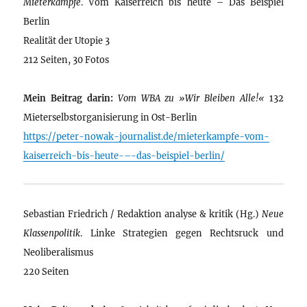
Mieterkämpfe
. Vom Kaiserreich bis heute – Das Beispiel
Berlin
Realität der Utopie 3
212 Seiten, 30 Fotos
Mein Beitrag darin:
Vom WBA zu »Wir Bleiben Alle!«
132
Mieterselbstorganisierung in Ost-Berlin
https://peter-nowak-journalist.de/mieterkampfe-vom-
kaiserreich-bis-heute-–-das-beispiel-berlin/
Sebastian Friedrich / Redaktion analyse & kritik (Hg.)
Neue
Klassenpolitik
. Linke Strategien gegen Rechtsruck und
Neoliberalismus
220 Seiten