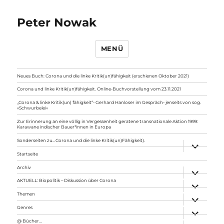
Peter Nowak
MENÜ
Neues Buch: Corona und die linke Kritik(un)fähigkeit (erschienen Oktober 2021)
Corona und linke Kritik(un)fähigkeit. Online-Buchvorstellung vom 23.11.2021
„Corona & linke Kritik(un) fähigkeit“- Gerhard Hanloser im Gespräch- jenseits von sog.
»Schwurbelei«
Zur Erinnerung an eine völlig in Vergessenheit geratene transnationale Aktion 1999:
Karawane indischer Bauer*innen in Europa
Sonderseiten zu…Corona und die linke Kritik(un)Fähigkeit).
Unterme
anzeigen
Startseite
Archiv
Unterme
anzeigen
AKTUELL: Biopolitik – Diskussion über Corona
Unterme
anzeigen
Themen
Unterme
anzeigen
Genres
Unterme
anzeigen
@ Bücher…
Unterme