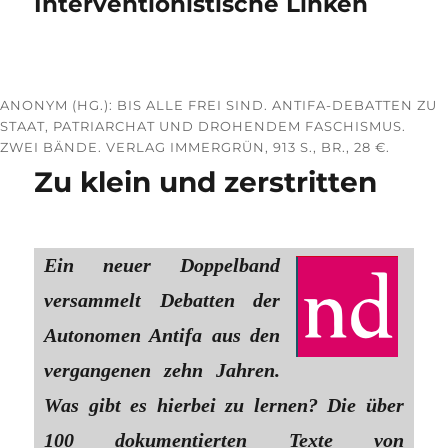
Interventionistische Linken
ANONYM (HG.): BIS ALLE FREI SIND. ANTIFA-DEBATTEN ZU
STAAT, PATRIARCHAT UND DROHENDEM FASCHISMUS.
ZWEI BÄNDE. VERLAG IMMERGRÜN, 913 S., BR., 28 €.
Zu klein und zerstritten
Ein neuer Doppelband
versammelt Debatten der
Autonomen Antifa aus den
vergangenen zehn Jahren.
Was gibt es hierbei zu lernen? Die über
100 dokumentierten Texte von