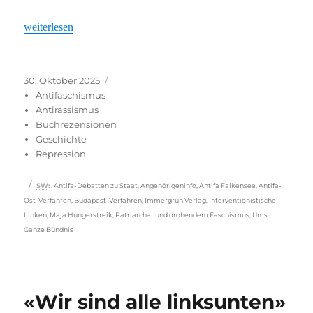
„Zu klein und zerstritten“
weiterlesen
Veröffentlicht
Kategorien
30. Oktober 2025
am
Antifaschismus
Antirassismus
Buchrezensionen
Geschichte
Repression
Schlagwörter
SW
:
. Antifa-Debatten zu Staat
,
Angehörigeninfo
,
Antifa Falkensee
,
Antifa-
Ost-Verfahren
,
Budapest-Verfahren
,
Immergrün Verlag
,
Interventionistische
Linken
,
Maja Hungerstreik
,
Patriarchat und drohendem Faschismus
,
Ums
Ganze Bündnis
«Wir sind alle linksunten»