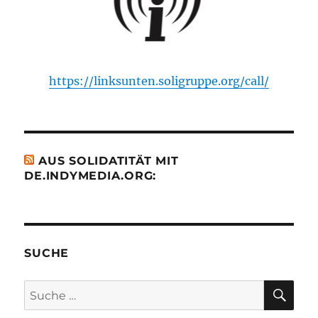
https://linksunten.soligruppe.org/call/
AUS SOLIDATITÄT MIT
DE.INDYMEDIA.ORG:
SUCHE
SU
Suche
nach: