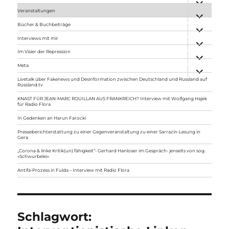
anzeigen
Veranstaltungen
Unterme
anzeigen
Bücher & Buchbeiträge
Unterme
anzeigen
Interviews mit mir
Unterme
anzeigen
Im Visier der Repression
Unterme
anzeigen
Meta
Unterme
anzeigen
Livetalk über Fakenews und Desinformation zwischen Deutschland und Russland auf
Russland.tv
KNAST FÜR JEAN-MARC ROUILLAN AUS FRANKREICH? Interview mit Wolfgang Hajek
für Radio Flora
In Gedenken an Harun Farocki
Presseberichterstattung zu einer Gegenveranstaltung zu einer Sarrazin-Lesung in
Gera
„Corona & linke Kritik(un) fähigkeit“- Gerhard Hanloser im Gespräch- jenseits von sog.
»Schwurbelei«
Antifa-Prozess in Fulda – Interview mit Radio Flora
Schlagwort: