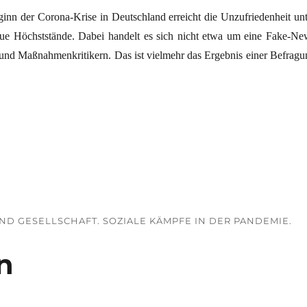
inn der Corona-Krise in Deutschland erreicht die Unzufriedenheit unt
ue Höchststände. Dabei handelt es sich nicht etwa um eine Fake-Ne
nd Maßnahmenkritikern. Das ist vielmehr das Ergebnis einer Befragu
cht auf Booster mangels Vertrauen in die Politik“
ND GESELLSCHAFT. SOZIALE KÄMPFE IN DER PANDEMIE.
n