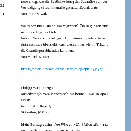
notwendig, wie die Zurückweisung der Schimäre von der
ät
Verteidigung eines national begrenzten Sozialstaats.
im
Von
Peter Nowak
Wir reden über Flucht und Migration? Überlegungen zur
aktuellen Lage der Linken
Peter Nowaks Plädoyer für einen proletarischen
Antirassismus übersieht, dass diesem hier wie im Trikont
die Grundlagen abhanden kommen.
Von
Marek Winter
https://peter-nowak-journalist.de/telegraph-133134/
Philipp Mattern (Hg.)
Mieterkämpfe
. Vom Kaiserreich bis heute – Das Beispiel
Berlin
Realität der Utopie 3
212 Seiten, 30 Fotos
Mein Beitrag darin:
Vom WBA zu »Wir Bleiben Alle!«
132
Mieterselbstorganisierung in Ost-Berlin