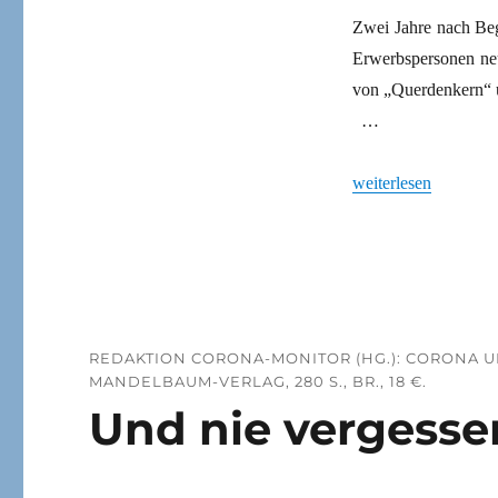
Zwei Jahre nach Beg
Erwerbspersonen ne
von „Querdenkern“ u
…
„Corona-Krise: Verzi
weiterlesen
REDAKTION CORONA-MONITOR (HG.): CORONA U
MANDELBAUM-VERLAG, 280 S., BR., 18 €.
Und nie vergesse