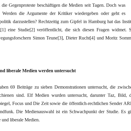
 die Gegenproteste beschäftigen die Medien seit Tagen. Doch was
t? Werden die Argumente der Kritiker wiedergeben oder geht es
olitik darzustellen? Rechtzeitig zum Gipfel in Hamburg hat das Instit
g[1] eine Studie[2] veröffentlicht, die sich diesen Fragen widmet. S
gungsforschern Simon Teune[3], Dieter Rucht[4] und Moritz Somm
nd liberale Medien werden untersucht
aben 69 Beiträge zu sieben Demonstrationen untersucht, die zwisch
hienen sind. Elf Medien wurden untersucht, darunter Taz, Bild, d
egel, Focus und Die Zeit sowie die öffentlich-rechtlichen Sender AR
dfunk. Die Medienauswahl ist ein Schwachpunkt der Studie. Es gi
e und liberale Medien.