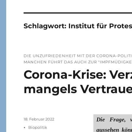
Schlagwort:
Institut für Pro
DIE UNZUFRIEDENHEIT MIT DER CORONA-POLIT
MANCHEN FÜHRT DAS AUCH ZUR "IMPFMÜDIGKEI
Corona-Krise: Ver
mangels Vertrauen
Die Frage, w
Veröffentlicht
18. Februar 2022
am
Kategorien
Biopolitik
aussehen könn