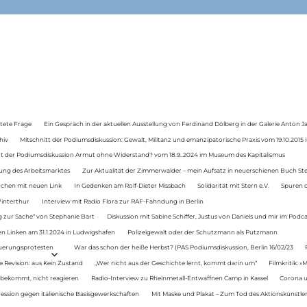
tete Frage
Ein Gespräch in der aktuellen Ausstellung von Ferdinand Dölberg in der Galerie Anton J
hiv
Mitschnitt der Podiumsdiskussion: Gewalt, Militanz und emanzipatorische Praxis vom 19.10.2015 i
tt der Podiumsdiskussion Armut ohne Widerstand? vom 18.9..2024 im Museum des Kapitalismus
ung des Arbeitsmarktes
Zur Aktualität der Zimmerwalder – mein Aufsatz in neuerschienen Buch St
auchen mit neuen Link
In Gedenken am Rolf-Dieter Missbach
Solidarität mit Stern e.V.
Spuren d
Winterthur
Interview mit Radio Flora zur RAF-Fahndung in Berlin
 zur Sache“ von Stephanie Bart
Diskussion mit Sabine Schiffer, Justus von Daniels und mir im Podc
n Linken am 31.1.2024 in Ludwigshafen
Polizeigewalt oder der Schutzmann als Putzmann
Teuerungsprotesten
War das schon der heiße Herbst? (PAS Podiumsdiskussion, Berlin 16/02/23
e Revision: aus Kein Zustand
„Wer nicht aus der Geschichte lernt, kommt darin um“
Filmkritik: »
 bekommt, nicht reagieren
Radio-Interview zu Rheinmetall-Entwaffnen Camp in Kassel
Corona u
ression gegen italienische Basisgewerkschaften
Mit Maske und Plakat – Zum Tod des Aktionskünstler