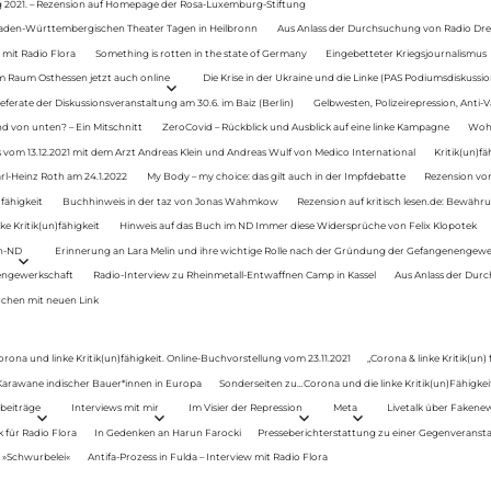
g 2021. – Rezension auf Homepage der Rosa-Luxemburg-Stiftung
Baden-Württembergischen Theater Tagen in Heilbronn
Aus Anlass der Durchsuchung von Radio Drey
 mit Radio Flora
Something is rotten in the state of Germany
Eingebetteter Kriegsjournalismus
im Raum Osthessen jetzt auch online
Die Krise in der Ukraine und die Linke (PAS Podiumsdiskussio
ferate der Diskussionsveranstaltung am 30.6. im Baiz (Berlin)
Gelbwesten, Polizeirepression, Anti-V
 von unten? – Ein Mitschnitt
ZeroCovid – Rückblick und Ausblick auf eine linke Kampagne
Woh
 vom 13.12.2021 mit dem Arzt Andreas Klein und Andreas Wulf von Medico International
Kritik(un)fä
rl-Heinz Roth am 24.1.2022
My Body – my choice: das gilt auch in der Impfdebatte
Rezension von
fähigkeit
Buchhinweis in der taz von Jonas Wahmkow
Rezension auf kritisch lesen.de: Bewähru
e Kritik(un)fähigkeit
Hinweis auf das Buch im ND Immer diese Widersprüche von Felix Klopotek
en-ND
Erinnerung an Lara Melin und ihre wichtige Rolle nach der Gründung der Gefangenengewe
nengewerkschaft
Radio-Interview zu Rheinmetall-Entwaffnen Camp in Kassel
Aus Anlass der Durc
auchen mit neuen Link
orona und linke Kritik(un)fähigkeit. Online-Buchvorstellung vom 23.11.2021
„Corona & linke Kritik(un)
: Karawane indischer Bauer*innen in Europa
Sonderseiten zu…Corona und die linke Kritik(un)Fähigkeit
beiträge
Interviews mit mir
Im Visier der Repression
Meta
Livetalk über Fakene
für Radio Flora
In Gedenken an Harun Farocki
Presseberichterstattung zu einer Gegenveransta
. »Schwurbelei«
Antifa-Prozess in Fulda – Interview mit Radio Flora