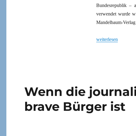
Bundesrepublik – au
verwendet wurde wie
Mandelbaum-Verlag
„Und nie vergessen“
weiterlesen
Wenn die journal
brave Bürger ist