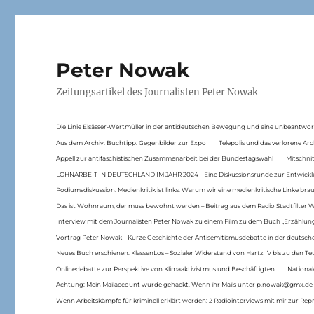
Peter Nowak
Zeitungsartikel des Journalisten Peter Nowak
Die Linie Elsässer-Wertmüller in der antideutschen Bewegung und eine unbeantwor
Aus dem Archiv: Buchtipp: Gegenbilder zur Expo
Telepolis und das verlorene Arc
Appell zur antifaschistischen Zusammenarbeit bei der Bundestagswahl
Mitschni
LOHNARBEIT IN DEUTSCHLAND IM JAHR 2024 – Eine Diskussionsrunde zur Entwickl
Podiumsdiskussion: Medienkritik ist links. Warum wir eine medienkritische Linke br
Das ist Wohnraum, der muss bewohnt werden – Beitrag aus dem Radio Stadtfilter 
Interview mit dem Journalisten Peter Nowak zu einem Film zu dem Buch „Erzählung
Vortrag Peter Nowak – Kurze Geschichte der Antisemitismusdebatte in der deutsche
Neues Buch erschienen: KlassenLos – Sozialer Widerstand von Hartz IV bis zu den 
Onlinedebatte zur Perspektive von Klimaaktivistmus und Beschäftigten
National
Achtung: Mein Mailaccount wurde gehackt. Wenn ihr Mails unter p.nowak@gmx.de
Wenn Arbeitskämpfe für kriminell erklärt werden: 2 Radiointerviews mit mir zur Rep