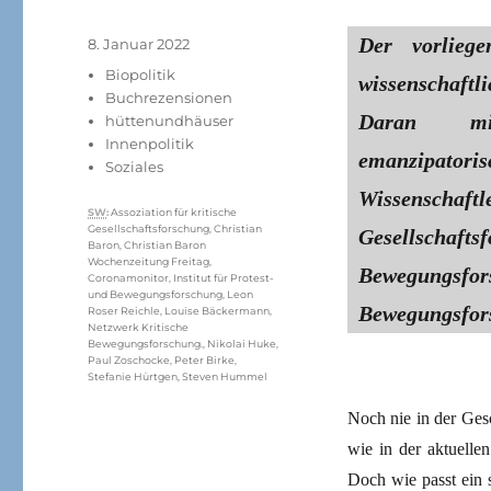
Der vorlieg
Veröffentlicht
8. Januar 2022
am
Kategorien
Biopolitik
wissenschaft
Buchrezensionen
Daran mit
hüttenundhäuser
Innenpolitik
emanzipato
Soziales
Wissenschaft
Schlagwörter
SW
:
Assoziation für kritische
Gesellschaftsforschung
,
Christian
Gesellschaf
Baron
,
Christian Baron
Wochenzeitung Freitag
,
Bewegungs
Coronamonitor
,
Institut für Protest-
und Bewegungsforschung
,
Leon
Bewegungsfor
Roser Reichle
,
Louise Bäckermann
,
Netzwerk Kritische
Bewegungsforschung.
,
Nikolai Huke
,
Paul Zoschocke
,
Peter Birke
,
Stefanie Hürtgen
,
Steven Hummel
Noch nie in der Ges
wie in der aktuelle
Doch wie passt ein 