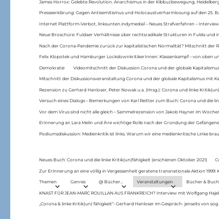
James Horrox: Gelebte Revolution. Anarchismus in der Kibbuzbewegung, Heidelber
Presseerklärung: Gegen Antisemitismus und Holocaustverharmlosung auf den 25. 
Internet Plattform-Verbot, linksunten.indymedia1 – Neues Strafverfahren – Interview
Neue Broschüre: Fuldaer Verhältnisse über rechtsradikale Strukturen in Fulda und 
Nach der Corona-Pandemie zurück zur kapitalistischen Normalität? Mitschnitt der Re
Felix Klopotek und Hamburger LockdownkritikerInnen: Klassenkampf – von oben und
Demokratie
Videomitschnitt der Diskussion Corona und der globale Kapitalismus
Mitschnitt der Diskussionsveranstaltung Corona und der globale Kapitalismus mit Ka
Rezension zu Gerhard Hanloser, Peter Nowak u.a. (Hrsg.): Corona und linke Kritik(un)
Versuch eines Dialogs – Bemerkungen von Karl Reitter zum Buch: Corona und die link
Vor dem Virus sind nicht alle gleich – Sammelrezension von Jakob Hayner im Woch
Erinnerung an Lara Melin und ihre wichtige Rolle nach der Gründung der Gefange
Podiumsdiskussion: Medienkritik ist links. Warum wir eine medienkritische Linke br
Neues Buch: Corona und die linke Kritik(un)fähigkeit (erschienen Oktober 2021)
C
Zur Erinnerung an eine völlig in Vergessenheit geratene transnationale Aktion 1999
Themen
Genres
@ Bücher…
Veranstaltungen
Bücher & Buch
KNAST FÜR JEAN-MARC ROUILLAN AUS FRANKREICH? Interview mit Wolfgang Hajek 
„Corona & linke Kritik(un) fähigkeit“- Gerhard Hanloser im Gespräch- jenseits von sog