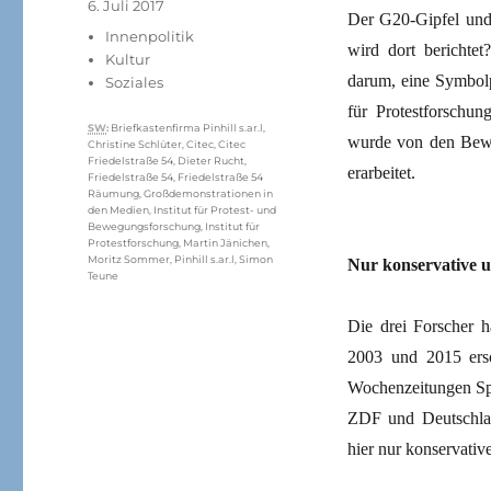
Veröffentlicht
6. Juli 2017
Der G20-Gipfel und
am
Kategorien
Innenpolitik
wird dort berichte
Kultur
darum, eine Symbolp
Soziales
für Protestforschun
Schlagwörter
SW
:
Briefkastenfirma Pinhill s.ar.l
,
wurde von den Bewe
Christine Schlüter
,
Citec
,
Citec
Friedelstraße 54
,
Dieter Rucht
,
erarbeitet.
Friedelstraße 54
,
Friedelstraße 54
Räumung
,
Großdemonstrationen in
den Medien
,
Institut für Protest- und
Bewegungsforschung
,
Institut für
Protestforschung
,
Martin Jänichen
,
Moritz Sommer
,
Pinhill s.ar.l
,
Simon
Nur konservative u
Teune
Die drei Forscher h
2003 und 2015 ersc
Wochenzeitungen Spi
ZDF und Deutschlan
hier nur konservativ