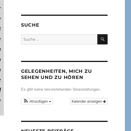
r
e
SUCHE
t
SUCHEN
Suche
e
nach:
a
n
n
GELEGENHEITEN, MICH ZU
SEHEN UND ZU HÖREN
e
Es gibt keine bevorstehenden Veranstaltungen.
d
e
Hinzufügen
Kalender anzeigen