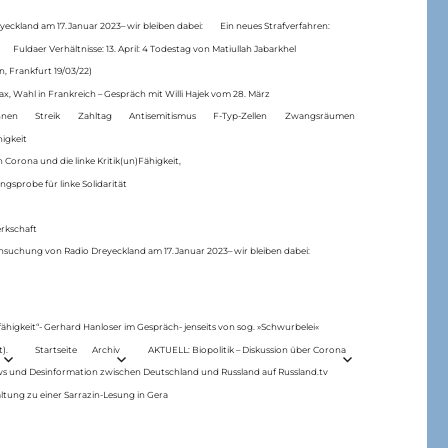
eckland am 17.Januar 2023– wir bleiben dabei:
Ein neues Strafverfahren:
Fuldaer Verhältnisse: 13. April: 4 Todestag von Matiul­lah Jabarkhel
n, Frankfurt 19/03/22)
ax, Wahl in Frankreich – Gespräch mit Willi Hajek vom 28. März
nen
Streik
Zahltag
Antisemitismus
F-Typ-Zellen
Zwangsräumen
higkeit
 Corona und die linke Kritik(un)Fähigkeit,
ngsprobe für linke Solidarität
rkschaft
hsuchung von Radio Dreyeckland am 17.Januar 2023– wir bleiben dabei:
 fähigkeit“- Gerhard Hanloser im Gespräch- jenseits von sog. »Schwurbelei«
).
Startseite
Archiv
AKTUELL: Biopolitik – Diskussion über Corona
ws und Desinformation zwischen Deutschland und Russland auf Russland.tv
ltung zu einer Sarrazin-Lesung in Gera