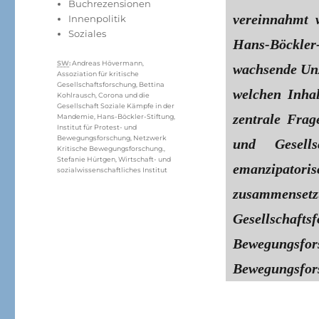
Buchrezensionen
vereinnahmt 
Innenpolitik
Soziales
Hans-Böckler
Schlagwörter
SW
:
Andreas Hövermann
,
wachsende Unz
Assoziation für kritische
Gesellschaftsforschung
,
Bettina
welchen Inha
Kohlrausch
,
Corona und die
Gesellschaft Soziale Kämpfe in der
zentrale Fra
Mandemie
,
Hans-Böckler-Stiftung
,
Institut für Protest- und
Bewegungsforschung
,
Netzwerk
und Gesell
Kritische Bewegungsforschung.
,
Stefanie Hürtgen
,
Wirtschaft- und
emanzipator
sozialwissenschaftliches Institut
zusammenset
Gesellschaf
Bewegungs
Bewegungsfor