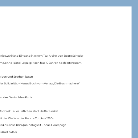
anizewski fand Eingang in einem Taz-Artikel von Beate Scheder
m Conne Island-Leipzig: Nach fast 10 Jahren noch interessant.
erben und Sterben lassen
er Solidarität – Neues Buch vom Verlag „Die Buchmacherei“
ast des Deutschlandfunk:
Podcast: Laues Lüftchen statt Heißer Herbst
Mit der Waffe in der Hand – Cottbus 1920«.
nd die linke Kritik(un)dähigkeit – neue Homepage
s Kurt Jotter