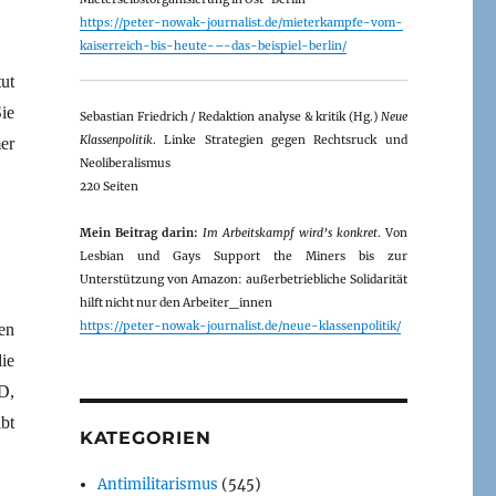
https://peter-nowak-journalist.de/mieterkampfe-vom-
kaiserreich-bis-heute-–-das-beispiel-berlin/
ut
ie
Sebastian Friedrich / Redaktion analyse & kritik (Hg.)
Neue
Klassenpolitik
. Linke Strategien gegen Rechtsruck und
er
Neoliberalismus
220 Seiten
Mein Beitrag darin:
Im Arbeitskampf wird’s konkret
. Von
Lesbian und Gays Support the Miners bis zur
Unterstützung von Amazon: außerbetriebliche Solidarität
hilft nicht nur den Arbeiter_innen
https://peter-nowak-journalist.de/neue-klassenpolitik/
en
ie
D,
bt
KATEGORIEN
Antimilitarismus
(545)