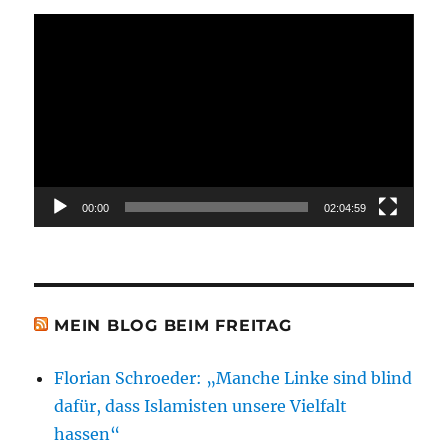
Video-
Player
00:00
02:04:59
MEIN BLOG BEIM FREITAG
Florian Schroeder: „Manche Linke sind blind
dafür, dass Islamisten unsere Vielfalt
hassen“