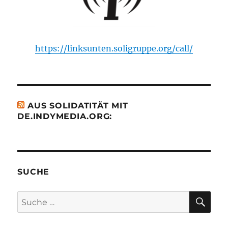
https://linksunten.soligruppe.org/call/
AUS SOLIDATITÄT MIT
DE.INDYMEDIA.ORG:
SUCHE
SU
Suche
nach: