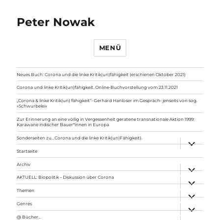
Peter Nowak
MENÜ
Neues Buch: Corona und die linke Kritik(un)fähigkeit (erschienen Oktober 2021)
Corona und linke Kritik(un)fähigkeit. Online-Buchvorstellung vom 23.11.2021
„Corona & linke Kritik(un) fähigkeit“- Gerhard Hanloser im Gespräch- jenseits von sog.
»Schwurbelei«
Zur Erinnerung an eine völlig in Vergessenheit geratene transnationale Aktion 1999:
Karawane indischer Bauer*innen in Europa
Sonderseiten zu…Corona und die linke Kritik(un)Fähigkeit).
Unterme
anzeigen
Startseite
Archiv
Unterme
anzeigen
AKTUELL: Biopolitik – Diskussion über Corona
Unterme
anzeigen
Themen
Unterme
anzeigen
Genres
Unterme
anzeigen
@ Bücher…
Unterme