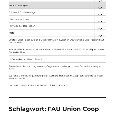
anzeigen
Veranstaltungen
Unterme
anzeigen
Bücher & Buchbeiträge
Unterme
anzeigen
Interviews mit mir
Unterme
anzeigen
Im Visier der Repression
Unterme
anzeigen
Meta
Unterme
anzeigen
Livetalk über Fakenews und Desinformation zwischen Deutschland und Russland auf
Russland.tv
KNAST FÜR JEAN-MARC ROUILLAN AUS FRANKREICH? Interview mit Wolfgang Hajek
für Radio Flora
In Gedenken an Harun Farocki
Presseberichterstattung zu einer Gegenveranstaltung zu einer Sarrazin-Lesung in
Gera
„Corona & linke Kritik(un) fähigkeit“- Gerhard Hanloser im Gespräch- jenseits von sog.
»Schwurbelei«
Antifa-Prozess in Fulda – Interview mit Radio Flora
Schlagwort:
FAU Union Coop