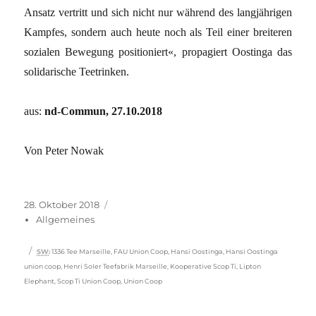
Ansatz vertritt und sich nicht nur während des langjährigen
Kampfes, sondern auch heute noch als Teil einer breiteren
sozialen Bewegung positioniert«, propagiert Oostinga das
solidarische Teetrinken.
aus:
nd-Commun, 27.10.2018
Von Peter Nowak
Veröffentlicht
Kategorien
28. Oktober 2018
am
Allgemeines
Schlagwörter
SW
:
1336 Tee Marseille
,
FAU Union Coop
,
Hansi Oostinga
,
Hansi Oostinga
union coop
,
Henri Soler Teefabrik Marseille
,
Kooperative Scop Ti
,
Lipton
Elephant
,
Scop Ti Union Coop
,
Union Coop