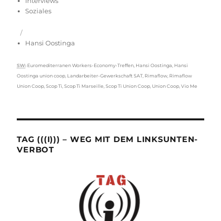
Interviews
Soziales
Hansi Oostinga
Schlagwörter
SW
:
Euromediterranen Workers-Economy-Treffen
,
Hansi Oostinga
,
Hansi
Oostinga union coop
,
Landarbeiter-Gewerkschaft SAT
,
Rimaflow
,
Rimaflow
Union Coop
,
Scop Ti
,
Scop Ti Marseille
,
Scop Ti Union Coop
,
Union Coop
,
Vio Me
TAG (((I))) – WEG MIT DEM LINKSUNTEN-
VERBOT