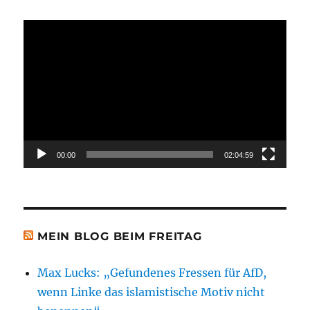
Video-
Player
00:00
02:04:59
MEIN BLOG BEIM FREITAG
Max Lucks: „Gefundenes Fressen für AfD,
wenn Linke das islamistische Motiv nicht