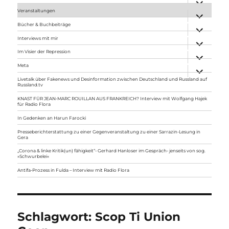
anzeigen
Veranstaltungen
Unterme
anzeigen
Bücher & Buchbeiträge
Unterme
anzeigen
Interviews mit mir
Unterme
anzeigen
Im Visier der Repression
Unterme
anzeigen
Meta
Unterme
anzeigen
Livetalk über Fakenews und Desinformation zwischen Deutschland und Russland auf
Russland.tv
KNAST FÜR JEAN-MARC ROUILLAN AUS FRANKREICH? Interview mit Wolfgang Hajek
für Radio Flora
In Gedenken an Harun Farocki
Presseberichterstattung zu einer Gegenveranstaltung zu einer Sarrazin-Lesung in
Gera
„Corona & linke Kritik(un) fähigkeit“- Gerhard Hanloser im Gespräch- jenseits von sog.
»Schwurbelei«
Antifa-Prozess in Fulda – Interview mit Radio Flora
Schlagwort:
Scop Ti Union