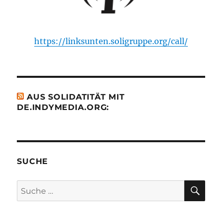
https://linksunten.soligruppe.org/call/
AUS SOLIDATITÄT MIT
DE.INDYMEDIA.ORG:
SUCHE
SU
Suche
nach: