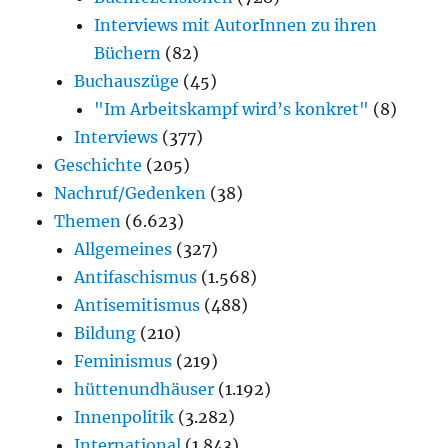
Interviews mit AutorInnen zu ihren
Büchern
(82)
Buchauszüge
(45)
"Im Arbeitskampf wird’s konkret"
(8)
Interviews
(377)
Geschichte
(205)
Nachruf/Gedenken
(38)
Themen
(6.623)
Allgemeines
(327)
Antifaschismus
(1.568)
Antisemitismus
(488)
Bildung
(210)
Feminismus
(219)
hüttenundhäuser
(1.192)
Innenpolitik
(3.282)
International
(1.843)