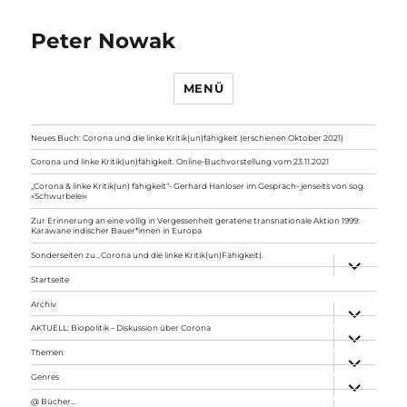
Peter Nowak
MENÜ
Neues Buch: Corona und die linke Kritik(un)fähigkeit (erschienen Oktober 2021)
Corona und linke Kritik(un)fähigkeit. Online-Buchvorstellung vom 23.11.2021
„Corona & linke Kritik(un) fähigkeit“- Gerhard Hanloser im Gespräch- jenseits von sog.
»Schwurbelei«
Zur Erinnerung an eine völlig in Vergessenheit geratene transnationale Aktion 1999:
Karawane indischer Bauer*innen in Europa
Sonderseiten zu…Corona und die linke Kritik(un)Fähigkeit).
Unterme
anzeigen
Startseite
Archiv
Unterme
anzeigen
AKTUELL: Biopolitik – Diskussion über Corona
Unterme
anzeigen
Themen
Unterme
anzeigen
Genres
Unterme
anzeigen
@ Bücher…
Unterme