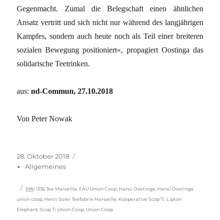
Gegenmacht. Zumal die Belegschaft einen ähnlichen
Ansatz vertritt und sich nicht nur während des langjährigen
Kampfes, sondern auch heute noch als Teil einer breiteren
sozialen Bewegung positioniert«, propagiert Oostinga das
solidarische Teetrinken.
aus:
nd-Commun, 27.10.2018
Von Peter Nowak
Veröffentlicht
Kategorien
28. Oktober 2018
am
Allgemeines
Schlagwörter
SW
:
1336 Tee Marseille
,
FAU Union Coop
,
Hansi Oostinga
,
Hansi Oostinga
union coop
,
Henri Soler Teefabrik Marseille
,
Kooperative Scop Ti
,
Lipton
Elephant
,
Scop Ti Union Coop
,
Union Coop