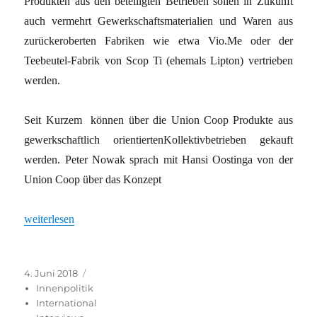
Produkten aus den beteiligten Betrieben sollen in Zukunft
auch vermehrt Gewerkschaftsmaterialien und Waren aus
zurückeroberten Fabriken wie etwa Vio.Me oder der
Teebeutel-Fabrik von Scop Ti (ehemals Lipton) vertrieben
werden.
Seit Kurzem können über die Union Coop Produkte aus
gewerkschaftlich orientiertenKollektivbetrieben gekauft
werden. Peter Nowak sprach mit Hansi Oostinga von der
Union Coop über das Konzept
„Kollektiv Handel(n)“
weiterlesen
Veröffentlicht
Kategorien
4. Juni 2018
am
Innenpolitik
International