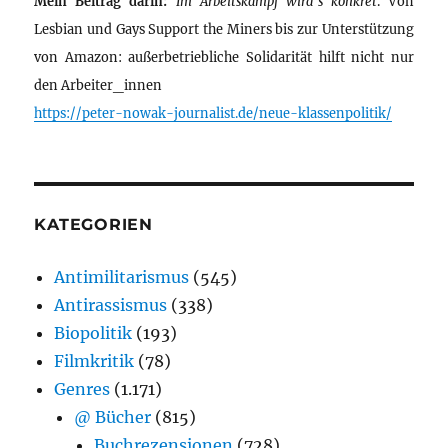
Mein Beitrag darin:
Im Arbeitskampf wird’s konkret
. Von
Lesbian und Gays Support the Miners bis zur Unterstützung
von Amazon: außerbetriebliche Solidarität hilft nicht nur
den Arbeiter_innen
https://peter-nowak-journalist.de/neue-klassenpolitik/
KATEGORIEN
Antimilitarismus
(545)
Antirassismus
(338)
Biopolitik
(193)
Filmkritik
(78)
Genres
(1.171)
@ Bücher
(815)
Buchrezensionen
(728)