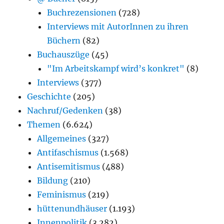
Buchrezensionen
(728)
Interviews mit AutorInnen zu ihren
Büchern
(82)
Buchauszüge
(45)
"Im Arbeitskampf wird’s konkret"
(8)
Interviews
(377)
Geschichte
(205)
Nachruf/Gedenken
(38)
Themen
(6.624)
Allgemeines
(327)
Antifaschismus
(1.568)
Antisemitismus
(488)
Bildung
(210)
Feminismus
(219)
hüttenundhäuser
(1.193)
Innenpolitik
(3.282)