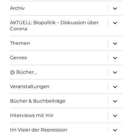
Unterme
Archiv
anzeigen
Unterme
AKTUELL: Biopolitik – Diskussion über
anzeigen
Corona
Unterme
Themen
anzeigen
Unterme
Genres
anzeigen
Unterme
@ Bücher…
anzeigen
Unterme
Veranstaltungen
anzeigen
Unterme
Bücher & Buchbeiträge
anzeigen
Unterme
Interviews mit mir
anzeigen
Unterme
Im Visier der Repression