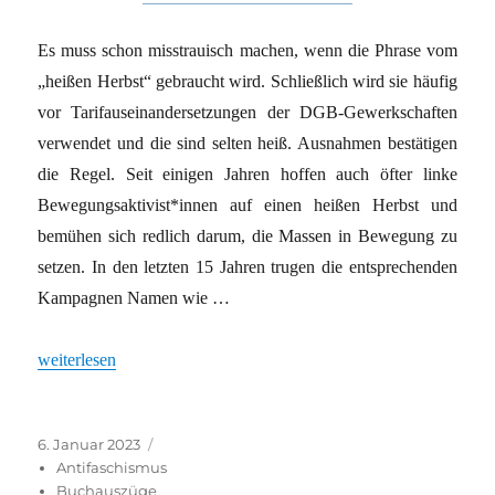
Es muss schon misstrauisch machen, wenn die Phrase vom
„heißen Herbst“ gebraucht wird. Schließlich wird sie häufig
vor Tarifauseinandersetzungen der DGB-Gewerkschaften
verwendet und die sind selten heiß. Ausnahmen bestätigen
die Regel. Seit einigen Jahren hoffen auch öfter linke
Bewegungsaktivist*innen auf einen heißen Herbst und
bemühen sich redlich darum, die Massen in Bewegung zu
setzen. In den letzten 15 Jahren trugen die entsprechenden
Kampagnen Namen wie …
„Der heiße Herbst und die gesellschaftliche Linke“
weiterlesen
Veröffentlicht
Kategorien
6. Januar 2023
am
Antifaschismus
Buchauszüge