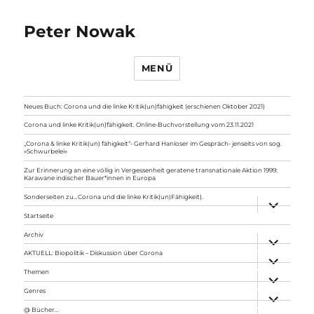
Peter Nowak
MENÜ
Neues Buch: Corona und die linke Kritik(un)fähigkeit (erschienen Oktober 2021)
Corona und linke Kritik(un)fähigkeit. Online-Buchvorstellung vom 23.11.2021
„Corona & linke Kritik(un) fähigkeit“- Gerhard Hanloser im Gespräch- jenseits von sog.
»Schwurbelei«
Zur Erinnerung an eine völlig in Vergessenheit geratene transnationale Aktion 1999:
Karawane indischer Bauer*innen in Europa
Sonderseiten zu…Corona und die linke Kritik(un)Fähigkeit).
Unterme
anzeigen
Startseite
Archiv
Unterme
anzeigen
AKTUELL: Biopolitik – Diskussion über Corona
Unterme
anzeigen
Themen
Unterme
anzeigen
Genres
Unterme
anzeigen
@ Bücher…
Unterme