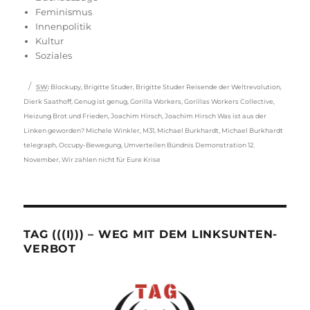
Feminismus
Innenpolitik
Kultur
Soziales
Schlagwörter
SW
:
Blockupy
,
Brigitte Studer
,
Brigitte Studer Reisende der Weltrevolution
,
Dierk Saathoff
,
Genug ist genug
,
Gorilla Workers
,
Gorillas Workers Collective
,
Heizung Brot und Frieden
,
Joachim Hirsch
,
Joachim Hirsch Was ist aus der
Linken geworden? Michele Winkler
,
M31
,
Michael Burkhardt
,
Michael Burkhardt
telegraph
,
Occupy-Bewegung
,
Umverteilen Bündnis Demonstration 12.
November
,
Wir zahlen nicht für Eure Krise
TAG (((I))) – WEG MIT DEM LINKSUNTEN-
VERBOT