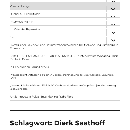
anzeigen
Veranstaltungen
Unterme
anzeigen
Bücher & Buchbeiträge
Unterme
anzeigen
Interviews mit mir
Unterme
anzeigen
Im Visier der Repression
Unterme
anzeigen
Meta
Unterme
anzeigen
Livetalk über Fakenews und Desinformation zwischen Deutschland und Russland auf
Russland.tv
KNAST FÜR JEAN-MARC ROUILLAN AUS FRANKREICH? Interview mit Wolfgang Hajek
für Radio Flora
In Gedenken an Harun Farocki
Presseberichterstattung zu einer Gegenveranstaltung zu einer Sarrazin-Lesung in
Gera
„Corona & linke Kritik(un) fähigkeit“- Gerhard Hanloser im Gespräch- jenseits von sog.
»Schwurbelei«
Antifa-Prozess in Fulda – Interview mit Radio Flora
Schlagwort:
Dierk Saathoff