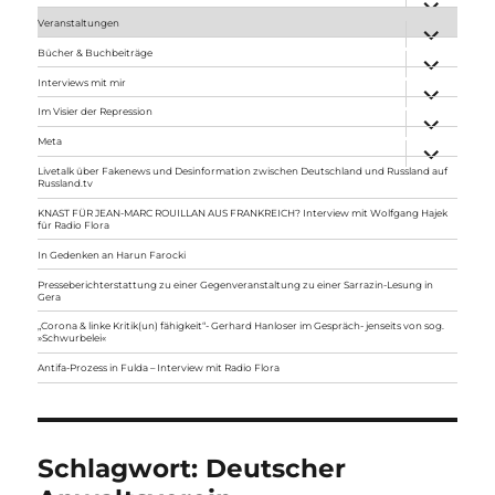
anzeigen
Veranstaltungen
Unterme
anzeigen
Bücher & Buchbeiträge
Unterme
anzeigen
Interviews mit mir
Unterme
anzeigen
Im Visier der Repression
Unterme
anzeigen
Meta
Unterme
anzeigen
Livetalk über Fakenews und Desinformation zwischen Deutschland und Russland auf
Russland.tv
KNAST FÜR JEAN-MARC ROUILLAN AUS FRANKREICH? Interview mit Wolfgang Hajek
für Radio Flora
In Gedenken an Harun Farocki
Presseberichterstattung zu einer Gegenveranstaltung zu einer Sarrazin-Lesung in
Gera
„Corona & linke Kritik(un) fähigkeit“- Gerhard Hanloser im Gespräch- jenseits von sog.
»Schwurbelei«
Antifa-Prozess in Fulda – Interview mit Radio Flora
Schlagwort:
Deutscher