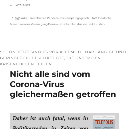
Soziales
Schlagwörter
SW
:
Arbeitsrechtliches Pandemiebekämpfungsgesetz
,
DAV
,
Deutscher
Anwaltsverein
,
Vereinigung Demokratischer Juristinnen und Juristen
SCHON JETZT SIND ES VOR ALLEM LOHNABHÄNGIGE UND
GERINGFÜGIG BESCHÄFTIGTE, DIE UNTER DEN
KRISENFOLGEN LEIDEN
Nicht alle sind vom
Corona-Virus
gleichermaßen getroffen
Daher ist auch fatal, wenn in
Politikerreden in Zeiten von