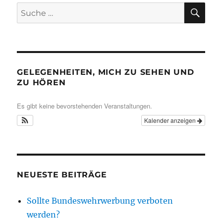
SU
Suche
nach:
GELEGENHEITEN, MICH ZU SEHEN UND
ZU HÖREN
Es gibt keine bevorstehenden Veranstaltungen.
Kalender anzeigen
NEUESTE BEITRÄGE
Sollte Bundeswehrwerbung verboten
werden?