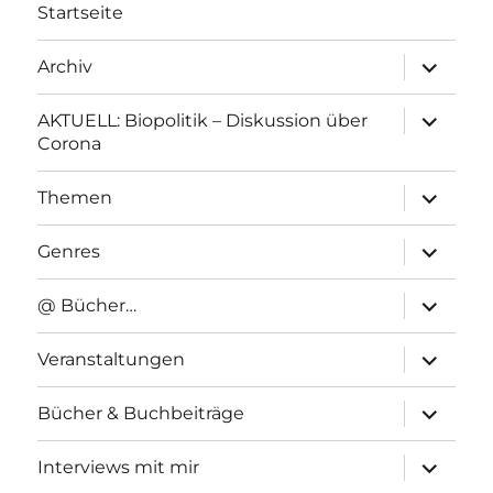
Startseite
Unterme
Archiv
anzeigen
Unterme
AKTUELL: Biopolitik – Diskussion über
anzeigen
Corona
Unterme
Themen
anzeigen
Unterme
Genres
anzeigen
Unterme
@ Bücher…
anzeigen
Unterme
Veranstaltungen
anzeigen
Unterme
Bücher & Buchbeiträge
anzeigen
Unterme
Interviews mit mir
anzeigen