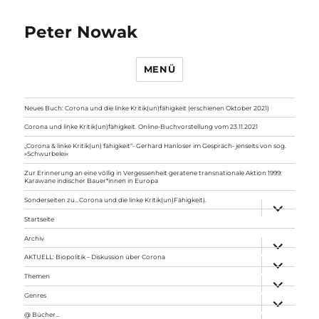
Peter Nowak
MENÜ
Neues Buch: Corona und die linke Kritik(un)fähigkeit (erschienen Oktober 2021)
Corona und linke Kritik(un)fähigkeit. Online-Buchvorstellung vom 23.11.2021
„Corona & linke Kritik(un) fähigkeit“- Gerhard Hanloser im Gespräch- jenseits von sog.
»Schwurbelei«
Zur Erinnerung an eine völlig in Vergessenheit geratene transnationale Aktion 1999:
Karawane indischer Bauer*innen in Europa
Sonderseiten zu…Corona und die linke Kritik(un)Fähigkeit).
Unterme
anzeigen
Startseite
Archiv
Unterme
anzeigen
AKTUELL: Biopolitik – Diskussion über Corona
Unterme
anzeigen
Themen
Unterme
anzeigen
Genres
Unterme
anzeigen
@ Bücher…
Unterme