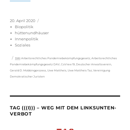
Veröffentlicht
Kategorien
20. April 2020
am
Biopolitik
hüttenundhäuser
Innenpolitik
Soziales
Schlagwörter
SW
:
Arbeitsrechtliches Pandemiebekämpfungsgesetz
,
Arbeitsrechtliches
Pandemiebekämpfungsgesetz DAV
,
CoView 19
,
Deutscher Anwaltsverein
,
Gerald D. Mobbingprozess
,
Uwe Mattheis
,
Uwe Mattheis Taz
,
Vereinigung
Demokratischer Juristen
TAG (((I))) – WEG MIT DEM LINKSUNTEN-
VERBOT