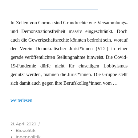
In Zeiten von Corona sind Grundrechte wie Versammlungs-
und Demonstrationsfreiheit massiv eingeschränkt. Doch
auch die Gewerkschaftsrechte könnten bedroht sein, worauf
der Verein Demokratischer Jurist*innen (VDJ) in einer
gerade veröffentlichten Stellungnahme hinweist. Die Covid-
19-Pandemie dürfe nicht für einseitigen Lobbyismus
genutzt werden, mahnen die Jurist*innen. Die Gruppe stellt
sich damit auch gegen ihre Berufskolleg*innen vom …
„Juristen streiten übers Arbeitsrecht“
weiterlesen
Veröffentlicht
Kategorien
21. April 2020
am
Biopolitik
Innenpolitik