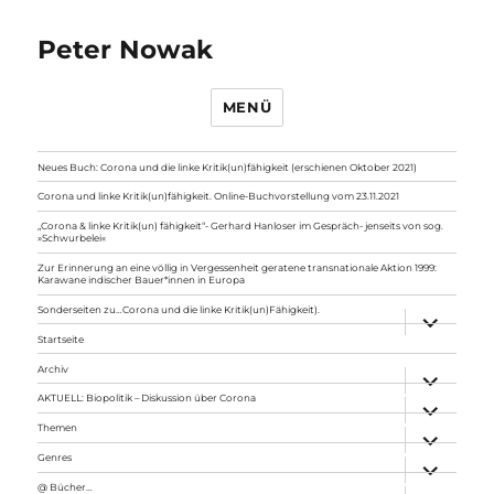
Peter Nowak
MENÜ
Neues Buch: Corona und die linke Kritik(un)fähigkeit (erschienen Oktober 2021)
Corona und linke Kritik(un)fähigkeit. Online-Buchvorstellung vom 23.11.2021
„Corona & linke Kritik(un) fähigkeit“- Gerhard Hanloser im Gespräch- jenseits von sog.
»Schwurbelei«
Zur Erinnerung an eine völlig in Vergessenheit geratene transnationale Aktion 1999:
Karawane indischer Bauer*innen in Europa
Sonderseiten zu…Corona und die linke Kritik(un)Fähigkeit).
Unterme
anzeigen
Startseite
Archiv
Unterme
anzeigen
AKTUELL: Biopolitik – Diskussion über Corona
Unterme
anzeigen
Themen
Unterme
anzeigen
Genres
Unterme
anzeigen
@ Bücher…
Unterme