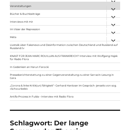
anzeigen
Veranstaltungen
Unterme
anzeigen
Bücher & Buchbeiträge
Unterme
anzeigen
Interviews mit mir
Unterme
anzeigen
Im Visier der Repression
Unterme
anzeigen
Meta
Unterme
anzeigen
Livetalk über Fakenews und Desinformation zwischen Deutschland und Russland auf
Russland.tv
KNAST FÜR JEAN-MARC ROUILLAN AUS FRANKREICH? Interview mit Wolfgang Hajek
für Radio Flora
In Gedenken an Harun Farocki
Presseberichterstattung zu einer Gegenveranstaltung zu einer Sarrazin-Lesung in
Gera
„Corona & linke Kritik(un) fähigkeit“- Gerhard Hanloser im Gespräch- jenseits von sog.
»Schwurbelei«
Antifa-Prozess in Fulda – Interview mit Radio Flora
Schlagwort:
Der lange