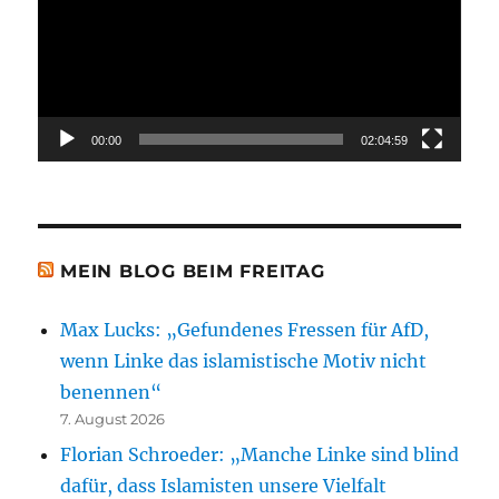
00:00
02:04:59
MEIN BLOG BEIM FREITAG
Max Lucks: „Gefundenes Fressen für AfD,
wenn Linke das islamistische Motiv nicht
benennen“
7. August 2026
Florian Schroeder: „Manche Linke sind blind
dafür, dass Islamisten unsere Vielfalt