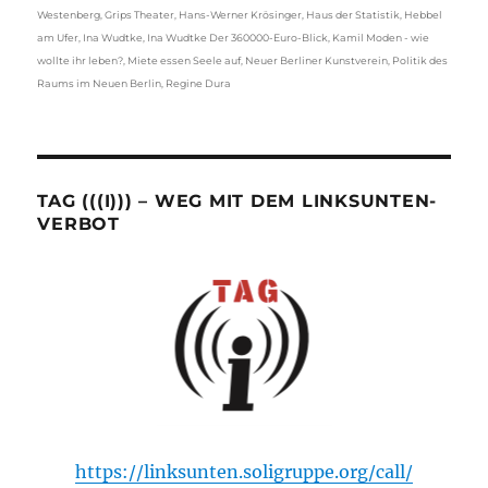
Westenberg
,
Grips Theater
,
Hans-Werner Krösinger
,
Haus der Statistik
,
Hebbel
am Ufer
,
Ina Wudtke
,
Ina Wudtke Der 360000-Euro-Blick
,
Kamil Moden - wie
wollte ihr leben?
,
Miete essen Seele auf
,
Neuer Berliner Kunstverein
,
Politik des
Raums im Neuen Berlin
,
Regine Dura
TAG (((I))) – WEG MIT DEM LINKSUNTEN-
VERBOT
https://linksunten.soligruppe.org/call/