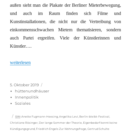
außen sieht man die Plakate der Berliner Mieterbewegung,
und auch im Raum finden sich Filme und
Kunstinstallationen, die nicht nur die Vertreibung von
einkommensschwachen Mietern thematisieren, sondern
auch Partei ergreifen. Viele der Künstlerinnen und
Künstler….
„Kunst und Mieterkampf“
weiterlesen
Veröffentlicht
Kategorien
5. Oktober 2019
am
hüttenundhäuser
Innenpolitik
Soziales
Schlagwörter
SW
:
Anette Fugmann-Heesing
,
Angelika Levi
,
Berlin-bleibt-Festival
,
Christiane Rösinger
,
Der lange Sommer der Theorie
,
Eigenbedarf kennt keine
Kündigungsgrund
,
Friedrich Engels Zur Wohnungsfrage
,
Gertrud Schulte