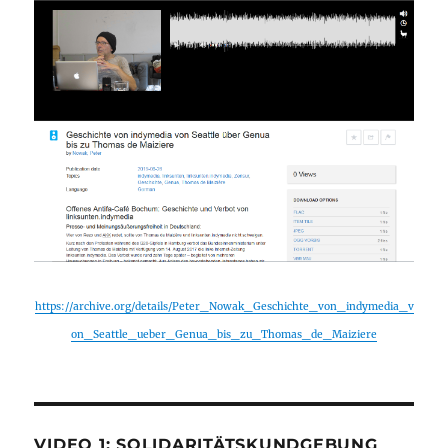
https://archive.org/details/Peter_Nowak_Geschichte_von_indymedia_v
on_Seattle_ueber_Genua_bis_zu_Thomas_de_Maiziere
VIDEO 1: SOLIDARITÄTSKUNDGEBUNG