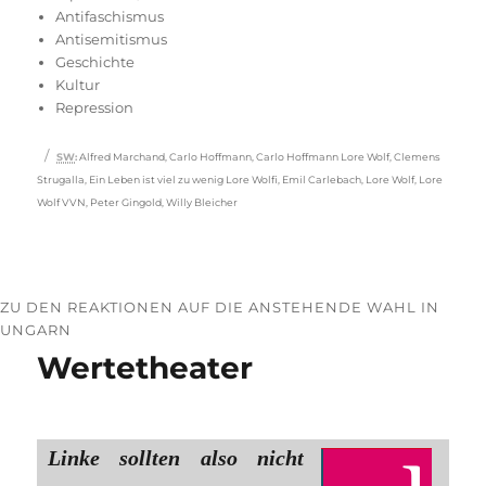
am
Antifaschismus
Antisemitismus
Geschichte
Kultur
Repression
Schlagwörter
SW
:
Alfred Marchand
,
Carlo Hoffmann
,
Carlo Hoffmann Lore Wolf
,
Clemens
Strugalla
,
Ein Leben ist viel zu wenig Lore Wolfi
,
Emil Carlebach
,
Lore Wolf
,
Lore
Wolf VVN
,
Peter Gingold
,
Willy Bleicher
ZU DEN REAKTIONEN AUF DIE ANSTEHENDE WAHL IN
UNGARN
Wertetheater
Linke sollten also nicht