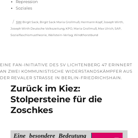
Repression
Soziales
Schlagwörter
SW
:
Birgit Sack
,
Birgit Sack Maria Grollmuß
,
Hermann Kopf
,
Joseph Wirth
,
Joseph Wirth Deutsche Volkszeitung
,
KPO
,
Maria Grollmuß
,
Max Ulrich
,
SAP
,
Sozialfaschismustheorie
,
Wallstein-Verlag
,
Windthorstbund
EINE FAN-INITIATIVE DES SV LICHTENBERG 47 ERINNERT
AN ZWEI KOMMUNISTISCHE WIDERSTANDSKÄMPFER AUS
DER REVALER STRASSE IN BERLIN-FRIEDRICHSHAIN.
Zurück im Kiez:
Stolpersteine für die
Zoschkes
Eine besondere Bedeutung