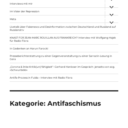
anzeigen
Interviews mit mir
Unterme
anzeigen
Im Visier der Repression
Unterme
anzeigen
Meta
Unterme
anzeigen
Livetalk über Fakenews und Desinformation zwischen Deutschland und Russland auf
Russland.tv
KNAST FÜR JEAN-MARC ROUILLAN AUS FRANKREICH? Interview mit Wolfgang Hajek
für Radio Flora
In Gedenken an Harun Farocki
Presseberichterstattung zu einer Gegenveranstaltung zu einer Sarrazin-Lesung in
Gera
„Corona & linke Kritik(un) fähigkeit“- Gerhard Hanloser im Gespräch- jenseits von sog.
»Schwurbelei«
Antifa-Prozess in Fulda – Interview mit Radio Flora
Kategorie:
Antifaschismus