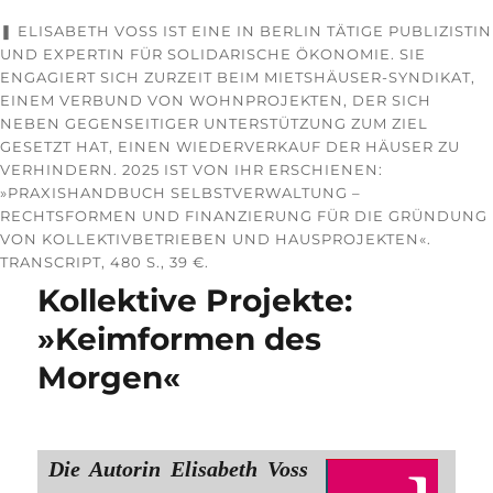
❚ ELISABETH VOSS IST EINE IN BERLIN TÄTIGE PUBLIZISTIN
UND EXPERTIN FÜR SOLIDARISCHE ÖKONOMIE. SIE
ENGAGIERT SICH ZURZEIT BEIM MIETSHÄUSER-SYNDIKAT,
EINEM VERBUND VON WOHNPROJEKTEN, DER SICH
NEBEN GEGENSEITIGER UNTERSTÜTZUNG ZUM ZIEL
GESETZT HAT, EINEN WIEDERVERKAUF DER HÄUSER ZU
VERHINDERN. 2025 IST VON IHR ERSCHIENEN:
»PRAXISHANDBUCH SELBSTVERWALTUNG –
RECHTSFORMEN UND FINANZIERUNG FÜR DIE GRÜNDUNG
VON KOLLEKTIVBETRIEBEN UND HAUSPROJEKTEN«.
TRANSCRIPT, 480 S., 39 €.
Kollektive Projekte:
»Keimformen des
Morgen«
Die Autorin Elisabeth Voss