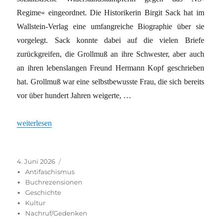
Regime« eingeordnet. Die Historikerin Birgit Sack hat im
Wallstein-Verlag eine umfangreiche Biographie über sie
vorgelegt. Sack konnte dabei auf die vielen Briefe
zurückgreifen, die Grollmuß an ihre Schwester, aber auch
an ihren lebenslangen Freund Hermann Kopf geschrieben
hat. Grollmuß war eine selbstbewusste Frau, die sich bereits
vor über hundert Jahren weigerte, …
„Christin und Sozialistin“
weiterlesen
Veröffentlicht
Kategorien
4. Juni 2026
am
Antifaschismus
Buchrezensionen
Geschichte
Kultur
Nachruf/Gedenken