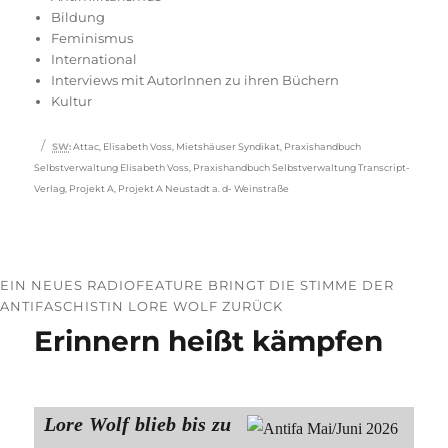
Bildung
Feminismus
International
Interviews mit AutorInnen zu ihren Büchern
Kultur
Schlagwörter
SW
:
Attac
,
Elisabeth Voss
,
Mietshäuser Syndikat
,
Praxishandbuch
Selbstverwaltung Elisabeth Voss
,
Praxishandbuch Selbstverwaltung Transcript-
Verlag
,
Projekt A
,
Projekt A Neustadt a. d- Weinstraße
EIN NEUES RADIOFEATURE BRINGT DIE STIMME DER
ANTIFASCHISTIN LORE WOLF ZURÜCK
Erinnern heißt kämpfen
Lore Wolf blieb bis zu