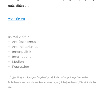
unterstütze …
„Bogdan Syrotjuk: Nicht Freund des Feindes. Feind des Krieges“
weiterlesen
Veröffentlicht
Kategorien
18. Mai 2026
am
Antifaschismus
Antimilitarismus
Innenpolitik
International
Medien
Repression
Schlagwörter
SW
:
Bogdan Syrotjuk
,
Bogdan Syrotjuk Verhaftung
,
Junge Garde der
Bolschewisten-Leninisten
,
Ruslan Kozaba
,
urij Scheljaschenko
,
World Socialist
Web