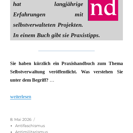
hat langjährige
Erfahrungen mit
selbstverwalteten Projekten.
In einem Buch gibt sie Praxistipps.
Sie haben kürzlich ein Praxishandbuch zum Thema
Selbstverwaltung veröffentlicht. Was verstehen Sie
unter dem Begriff?
…
„Kollektive Projekte: »Keimformen des Morgen«“
weiterlesen
Veröffentlicht
Kategorien
8. Mai 2026
am
Antifaschismus
Antimilitarismus