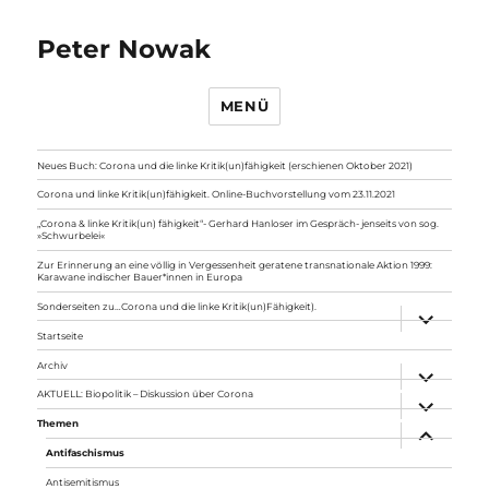
Peter Nowak
MENÜ
Neues Buch: Corona und die linke Kritik(un)fähigkeit (erschienen Oktober 2021)
Corona und linke Kritik(un)fähigkeit. Online-Buchvorstellung vom 23.11.2021
„Corona & linke Kritik(un) fähigkeit“- Gerhard Hanloser im Gespräch- jenseits von sog.
»Schwurbelei«
Zur Erinnerung an eine völlig in Vergessenheit geratene transnationale Aktion 1999:
Karawane indischer Bauer*innen in Europa
Sonderseiten zu…Corona und die linke Kritik(un)Fähigkeit).
Unterme
anzeigen
Startseite
Archiv
Unterme
anzeigen
AKTUELL: Biopolitik – Diskussion über Corona
Unterme
anzeigen
Themen
Unterme
anzeigen
Antifaschismus
Antisemitismus