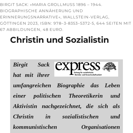
BIRGIT SACK: »MARIA GROLLMUSS 1896 – 1944. B
IOGRAPHISCHE ANNÄHERUNG UND E
RINNERUNGSNARRATIVE«, WALLSTEIN-VERLAG, G
ÖTTINGEN 2023, ISBN: 978–3-8353–5372-5, 644 SEITEN MIT 6
7 ABBILDUNGEN, 48 EURO.
Christin und Sozialistin
Birgit Sack
hat mit ihrer
umfangreichen Biographie das Leben
einer politischen Theoretikerin und
Aktivistin nachgezeichnet, die sich als
Christin in sozialistischen und
kommunistischen Organisationen