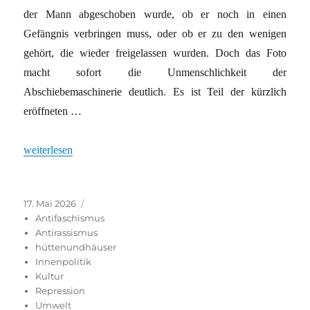
der Mann abgeschoben wurde, ob er noch in einen
Gefängnis verbringen muss, oder ob er zu den wenigen
gehört, die wieder freigelassen wurden. Doch das Foto
macht sofort die Unmenschlichkeit der
Abschiebemaschinerie deutlich. Es ist Teil der kürzlich
eröffneten …
„Zeugnisse engagierter Fotograf*innen“
weiterlesen
Veröffentlicht
Kategorien
17. Mai 2026
am
Antifaschismus
Antirassismus
hüttenundhäuser
Innenpolitik
Kultur
Repression
Umwelt