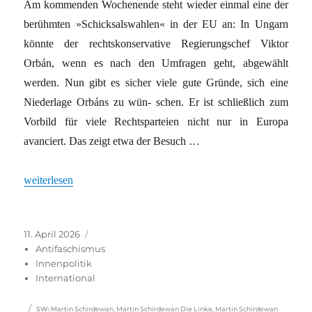
Am kommenden Wochenende steht wieder einmal eine der
berühmten »Schicksalswahlen« in der EU an: In Ungarn
könnte der rechtskonservative Regierungschef Viktor
Orbán, wenn es nach den Umfragen geht, abgewählt
werden. Nun gibt es sicher viele gute Gründe, sich eine
Niederlage Orbáns zu wün- schen. Er ist schließlich zum
Vorbild für viele Rechtsparteien nicht nur in Europa
avanciert. Das zeigt etwa der Besuch …
„Wertetheater“
weiterlesen
Veröffentlicht
Kategorien
11. April 2026
am
Antifaschismus
Innenpolitik
International
Schlagwörter
SW
:
Martin Schirdewan
,
Martin Schirdewan Die Linke
,
Martin Schirdewan