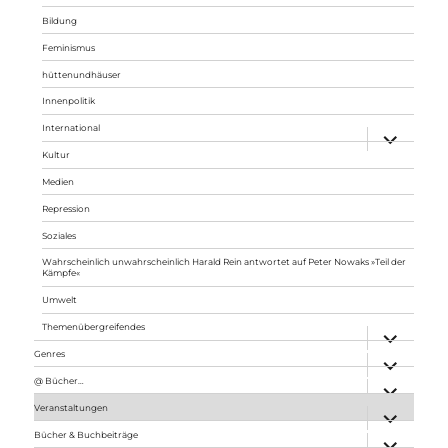
Bildung
Feminismus
hüttenundhäuser
Innenpolitik
International
Unterme
anzeigen
Kultur
Medien
Repression
Soziales
Wahrscheinlich unwahrscheinlich Harald Rein antwortet auf Peter Nowaks »Teil der
Kämpfe«
Umwelt
Themenübergreifendes
Unterme
anzeigen
Genres
Unterme
anzeigen
@ Bücher…
Unterme
anzeigen
Veranstaltungen
Unterme
anzeigen
Bücher & Buchbeiträge
Unterme