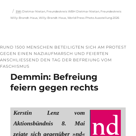
Schlagwörter
SW
:
Dietmar Nietan
,
Freundeskreis WBH Dietmar Nietan
,
Freundeskreis
Willy-Brandt-Haus
,
Willy-Brandt-Haus
,
World Press Photo Ausstellung 2026
RUND 1500 MENSCHEN BETEILIGTEN SICH AM PROTEST
GEGEN EINEN NAZIAUFMARSCH UND FEIERTEN
ANSCHLIESSEND DEN TAG DER BEFREIUNG VOM F
ASCHISMUS
Demmin: Befreiung
feiern gegen rechts
Kerstin Lenz vom
Aktionsbündnis 8. Mai
zeigte sich gegenüber »nd«