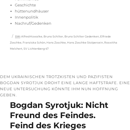
Geschichte
hüttenundhäuser
Innenpolitik
Nachruf/Gedenken
Schlagwörter
SW
:
Alfred Kowalke
,
Bruno Schilter
,
Bruno Schilter Gedenken
,
Elfriede
Zoschke
,
Franziska Schön
,
Hans Zoschke
,
Hans Zoschke Stolpersein
,
Roswitha
Melchert
,
SV Lichtenberg 47
DEM UKRAINISCHEN TROTZKISTEN UND PAZIFISTEN
BOGDAN SYROTJUK DROHT EINE LANGE HAFTSTRAFE. EINE
NEUE UNTERSUCHUNG KÖNNTE IHM NUN HOFFNUNG
GEBEN.
Bogdan Syrotjuk: Nicht
Freund des Feindes.
Feind des Krieges