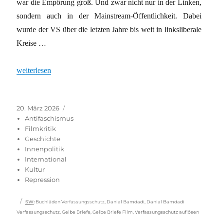
war die Empörung groß. Und zwar nicht nur in der Linken,
sondern auch in der Mainstream-Öffentlichkeit. Dabei
wurde der VS über die letzten Jahre bis weit in linksliberale
Kreise …
„Inkonsequente Geheimdienstkritik“
weiterlesen
Veröffentlicht
Kategorien
20. März 2026
am
Antifaschismus
Filmkritik
Geschichte
Innenpolitik
International
Kultur
Repression
Schlagwörter
SW
:
Buchläden Verfassungsschutz
,
Danial Bamdadi
,
Danial Bamdadi
Verfassungsschutz
,
Gelbe Briefe
,
Gelbe Briefe Film
,
Verfassungsschutz auflösen