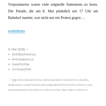
Vorpommerns waren viele originelle Statements zu lesen.
Die Parade, die am 8. Mai pünktlich um 17 Uhr am
Bahnhof startete, war nicht nur ein Protest gegen …
„Demmin: Befreiung feiern gegen rechts“
weiterlesen
Veröffentlicht
Kategorien
9. Mai 2026
am
Antifaschismus
Antirassismus
Geschichte
Innenpolitik
Schlagwörter
SW
:
Aktionsbündnis 8. Mai
,
Aktionsbündnis 8. Mai Demmin
,
Bündnis
Widersetzen
,
Guido Fröschke Aktionsbündnis 8. Mai Demmin
,
Kerstin Lenz
Aktionsbündnis 8. Mai Demmin
,
Martin Farkas
,
Über Leben in Demmin