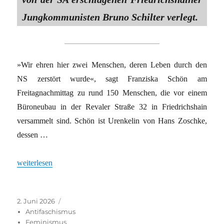
Jungkommunisten Bruno Schilter verlegt.
»Wir ehren hier zwei Menschen, deren Leben durch den
NS zerstört wurde«, sagt Franziska Schön am
Freitagnachmittag zu rund 150 Menschen, die vor einem
Büroneubau in der Revaler Straße 32 in Friedrichshain
versammelt sind. Schön ist Urenkelin von Hans Zoschke,
dessen …
„Zurück im Kiez: Stolpersteine für die Zoschkes“
weiterlesen
Veröffentlicht
Kategorien
2. Juni 2026
am
Antifaschismus
Feminismus