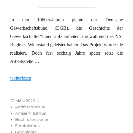
In den 1960er-Jahren plante der Deutsche
Gewerkschaftsbund (DGB), die Geschichte der
Gewerkschafter*innen aufzuarbeiten, die während des NS-
Regimes Widerstand geleistet hatten. Das Projekt wurde nie
realisiert. Doch fast sechzig Jahre später setzt die
Arbeitsstelle …
„Kämpferinnen sichtbar“
weiterlesen
Veröffentlicht
Kategorien
17. März 2026
am
Antifaschismus
Antisemitismus
Buchrezensionen
Feminismus
Geschichte