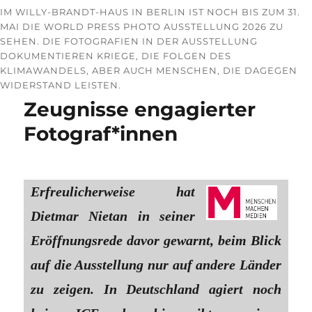
IM WILLY-BRANDT-HAUS IN BERLIN IST NOCH BIS ZUM 31.
MAI DIE WORLD PRESS PHOTO AUSSTELLUNG 2026 ZU
SEHEN. DIE FOTOGRAFIEN IN DER AUSSTELLUNG
DOKUMENTIEREN KRIEGE, DIE FOLGEN DES
KLIMAWANDELS, ABER AUCH MENSCHEN, DIE DAGEGEN
WIDERSTAND LEISTEN.
Zeugnisse engagierter
Fotograf*innen
Erfreulicherweise hat
Dietmar Nietan in seiner
Eröffnungsrede davor gewarnt, beim Blick
auf die Ausstellung nur auf andere Länder
zu zeigen. In Deutschland agiert noch