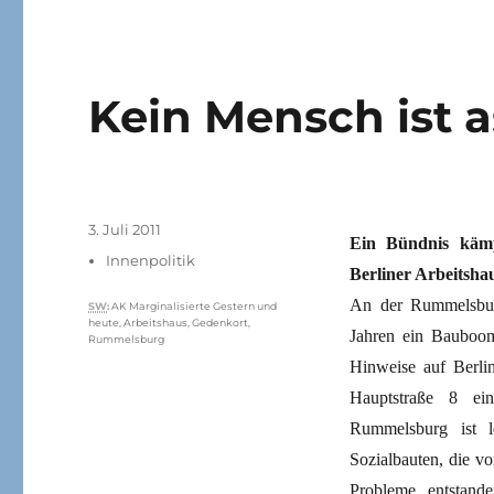
Kein Mensch ist a
Veröffentlicht
3. Juli 2011
Ein Bündnis kämp
am
Kategorien
Innenpolitik
Berliner Arbeitsh
An der Rummelsburg
Schlagwörter
SW
:
AK Marginalisierte Gestern und
heute
,
Arbeitshaus
,
Gedenkort
,
Jahren ein Bauboo
Rummelsburg
Hinweise auf Berlin
Hauptstraße 8 ei
Rummelsburg ist l
Sozialbauten, die v
Probleme entstand