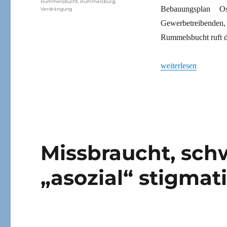
Rummelsbucht
,
Rummelsburg
,
Bebauungsplan O
Verdrängung
Gewerbetreibenden
Rummelsbucht ruft 
„Demo am Ostkreuz
weiterlesen
Missbraucht, sch
„asozial“ stigmati