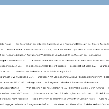
tete Frage
Ein Gespräch in der aktuellen Ausstellung von Ferdinand Dölberg in der Galerie Anton J
hiv
Mitschnitt der Podiumsdiskussion: Gewalt, Militanz und emanzipatorische Praxis vom 19.10.2015 i
tt der Podiumsdiskussion Armut ohne Widerstand? vom 18.9..2024 im Museum des Kapitalismus
ung des Arbeitsmarktes
Zur Aktualität der Zimmerwalder – mein Aufsatz in neuerschienen Buch St
auchen mit neuen Link
In Gedenken am Rolf-Dieter Missbach
Solidarität mit Stern e.V.
Spuren d
Winterthur
Interview mit Radio Flora zur RAF-Fahndung in Berlin
 zur Sache“ von Stephanie Bart
Diskussion mit Sabine Schiffer, Justus von Daniels und mir im Podc
n Linken am 31.1.2024 in Ludwigshafen
Polizeigewalt oder der Schutzmann als Putzmann
Teuerungsprotesten
War das schon der heiße Herbst? (PAS Podiumsdiskussion, Berlin 16/02/23
e Revision: aus Kein Zustand
„Wer nicht aus der Geschichte lernt, kommt darin um“
Filmkritik: »
 bekommt, nicht reagieren
Radio-Interview zu Rheinmetall-Entwaffnen Camp in Kassel
Corona u
ression gegen italienische Basisgewerkschaften
Mit Maske und Plakat – Zum Tod des Aktionskünstler