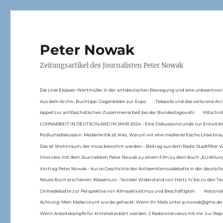
Peter Nowak
Zeitungsartikel des Journalisten Peter Nowak
Die Linie Elsässer-Wertmüller in der antideutschen Bewegung und eine unbeantwor
Aus dem Archiv: Buchtipp: Gegenbilder zur Expo
Telepolis und das verlorene Arc
Appell zur antifaschistischen Zusammenarbeit bei der Bundestagswahl
Mitschni
LOHNARBEIT IN DEUTSCHLAND IM JAHR 2024 – Eine Diskussionsrunde zur Entwickl
Podiumsdiskussion: Medienkritik ist links. Warum wir eine medienkritische Linke br
Das ist Wohnraum, der muss bewohnt werden – Beitrag aus dem Radio Stadtfilter 
Interview mit dem Journalisten Peter Nowak zu einem Film zu dem Buch „Erzählung
Vortrag Peter Nowak – Kurze Geschichte der Antisemitismusdebatte in der deutsche
Neues Buch erschienen: KlassenLos – Sozialer Widerstand von Hartz IV bis zu den 
Onlinedebatte zur Perspektive von Klimaaktivistmus und Beschäftigten
National
Achtung: Mein Mailaccount wurde gehackt. Wenn ihr Mails unter p.nowak@gmx.de
Wenn Arbeitskämpfe für kriminell erklärt werden: 2 Radiointerviews mit mir zur Rep