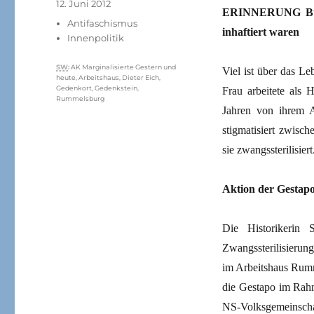
Veröffentlicht
12. Juni 2012
ERINNERUNG Bünd
am
Kategorien
Antifaschismus
inhaftiert waren
Innenpolitik
Schlagwörter
SW
:
AK Marginalisierte Gestern und
Viel ist über das L
heute
,
Arbeitshaus
,
Dieter Eich
,
Gedenkort
,
Gedenkstein
,
Frau arbeitete als 
Rummelsburg
Jahren von ihrem A
stigmatisiert zwisc
sie zwangssterilisiert
Aktion der Gestap
Die Historikerin 
Zwangssterilisierun
im Arbeitshaus Rumme
die Gestapo im Rahm
NS-Volksgemeinschaf