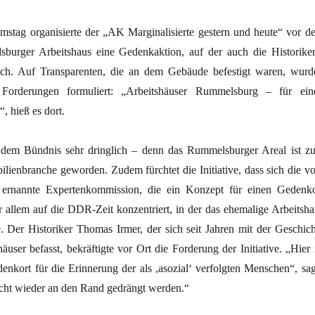
tag organisierte der „AK Marginalisierte gestern und heute“ vor d
burger Arbeitshaus eine Gedenkaktion, auf der auch die Historiker
ch. Auf Transparenten, die an dem Gebäude befestigt waren, wurd
 Forderungen formuliert: „Arbeitshäuser Rummelsburg – für ein
, hieß es dort.
t dem Bündnis sehr dringlich – denn das Rummelsburger Areal ist z
ilienbranche geworden. Zudem fürchtet die Initiative, dass sich die v
 ernannte Expertenkommission, die ein Konzept für einen Gedenko
or allem auf die DDR-Zeit konzentriert, in der das ehemalige Arbeitsha
e. Der Historiker Thomas Irmer, der sich seit Jahren mit der Geschich
äuser befasst, bekräftigte vor Ort die Forderung der Initiative. „Hier 
enkort für die Erinnerung der als ,asozial‘ verfolgten Menschen“, sag
nicht wieder an den Rand gedrängt werden.“