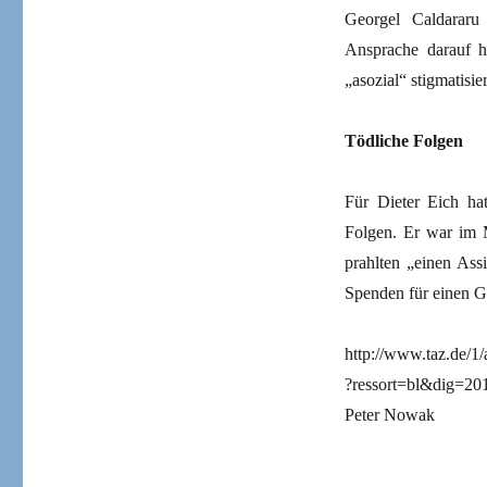
Georgel Caldararu
Ansprache darauf h
„asozial“ stigmatisie
Tödliche Folgen
Für Dieter Eich hat
Folgen. Er war im 
prahlten „einen Ass
Spenden für einen Ge
http://www.taz.de/1/a
?ressort=bl&dig=
Peter Nowak