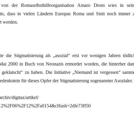
 von der Romaselbsthilfeorganisation Amaro Drom wies in sein
in, dass in vielen Ländern Europas Roma und Sinti noch immer a
rt werden.
te die Stigmatisierung als „asozial“ erst vor wenigen Jahren tödlic
Mai 2000 in Buch von Neonazis ermordet worden, die hinterher dam
i geklatscht“ zu haben. Die Initiative „Niemand ist vergessen“ samme
denkstein für dieses Opfer der Stigmatisierung sogenannter Asozialer.
rchiv/digitaz/artikel/
2012%2F06%2F12%2Fa0154&cHash=2dfe73ff50