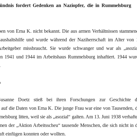
nis fordert Gedenken an Naziopfer, die in Rummelsburg
eben von Erna K. nicht bekannt. Die aus armen Verhältnissen stammen
Haushaltshilfe und wurde während der Naziherrschaft im Alter von 
rbeitgeber missbraucht. Sie wurde schwanger und war als „asozia
hen 1941 und 1944 im Arbeitshaus Rummelsburg inhaftiert. 1944 wur
.
o
Susanne Doetz stieß bei ihren Forschungen zur Geschichte d
g auf die Daten von Erna K. Die junge Frau war eine von Tausenden, d
lsburg litten, weil sie als „asozial“ galten. Am 13. Juni 1938 verhafte
en der „Aktion Arbeitsscheu“ tausende Menschen, die sich nicht in d
t einfügen konnten oder wollten.