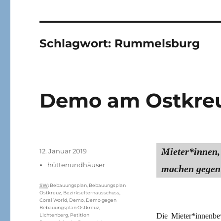
Schlagwort:
Rummelsburg
Demo am Ostkre
Mieter*innen,
Veröffentlicht
12. Januar 2019
am
Kategorien
hüttenundhäuser
machen gegen
Schlagwörter
SW
:
Bebauungsplan
,
Bebauungsplan
Ostkreuz
,
Bezirkselternausschuss
,
Coral World
,
Demo
,
Demo gegen
Bebauungsplan Ostkreuz
,
Die Mieter*innenb
Lichtenberg
,
Petition