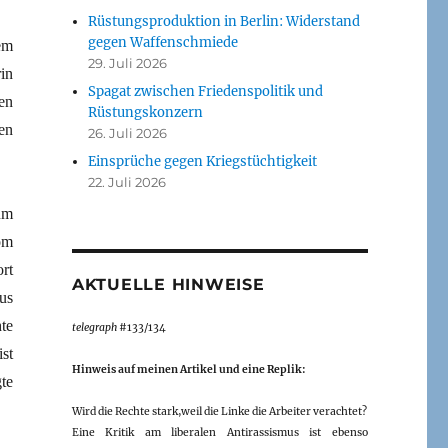
Rüstungsproduktion in Berlin: Widerstand
gegen Waffenschmiede
em
29. Juli 2026
in
Spagat zwischen Friedenspolitik und
en
Rüstungskonzern
en
26. Juli 2026
Einsprüche gegen Kriegstüchtigkeit
22. Juli 2026
um
om
rt
AKTUELLE HINWEISE
us
te
telegraph
#133/134
ist
Hinweis auf meinen Artikel und eine Replik:
te
Wird die Rechte stark,weil die Linke die Arbeiter verachtet?
Eine Kritik am liberalen Antirassismus ist ebenso