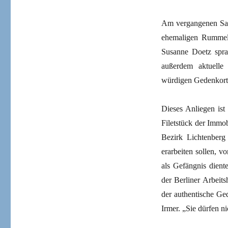
Am vergangenen Sams
ehemaligen Rummels
Susanne Doetz spra
außerdem aktuelle
würdigen Gedenkort“
Dieses Anliegen is
Filetstück der Immob
Bezirk Lichtenberg
erarbeiten sollen, v
als Gefängnis dient
der Berliner Arbeitsh
der authentische Ged
Irmer. „Sie dürfen 