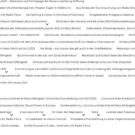
g 2021. – Rezension auf Homepage der Rosa-Luxemburg-Stiftung
Baden-Württembergischen Theater Tagen in Heilbronn
Aus Anlass der Durchsuchung von Radio Drey
 mit Radio Flora
Something is rotten in the state of Germany
Eingebetteter Kriegsjournalismus
im Raum Osthessen jetzt auch online
Die Krise in der Ukraine und die Linke (PAS Podiumsdiskussio
ferate der Diskussionsveranstaltung am 30.6. im Baiz (Berlin)
Gelbwesten, Polizeirepression, Anti-V
 von unten? – Ein Mitschnitt
ZeroCovid – Rückblick und Ausblick auf eine linke Kampagne
Woh
 vom 13.12.2021 mit dem Arzt Andreas Klein und Andreas Wulf von Medico International
Kritik(un)fä
rl-Heinz Roth am 24.1.2022
My Body – my choice: das gilt auch in der Impfdebatte
Rezension von
fähigkeit
Buchhinweis in der taz von Jonas Wahmkow
Rezension auf kritisch lesen.de: Bewähru
e Kritik(un)fähigkeit
Hinweis auf das Buch im ND Immer diese Widersprüche von Felix Klopotek
en-ND
Erinnerung an Lara Melin und ihre wichtige Rolle nach der Gründung der Gefangenengewe
nengewerkschaft
Radio-Interview zu Rheinmetall-Entwaffnen Camp in Kassel
Aus Anlass der Durc
auchen mit neuen Link
orona und linke Kritik(un)fähigkeit. Online-Buchvorstellung vom 23.11.2021
„Corona & linke Kritik(un)
: Karawane indischer Bauer*innen in Europa
Sonderseiten zu…Corona und die linke Kritik(un)Fähigkeit
beiträge
Interviews mit mir
Im Visier der Repression
Meta
Livetalk über Fakene
für Radio Flora
In Gedenken an Harun Farocki
Presseberichterstattung zu einer Gegenveransta
. »Schwurbelei«
Antifa-Prozess in Fulda – Interview mit Radio Flora