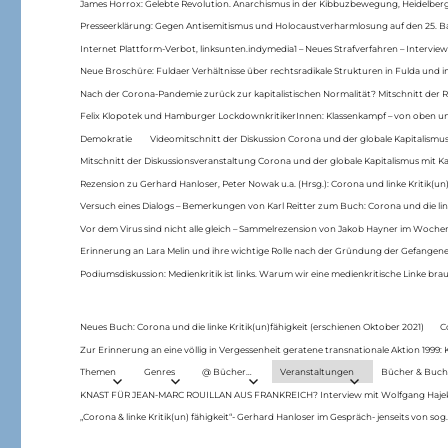
James Horrox: Gelebte Revolution. Anarchismus in der Kibbuzbewegung, Heidelber
Presseerklärung: Gegen Antisemitismus und Holocaustverharmlosung auf den 25. 
Internet Plattform-Verbot, linksunten.indymedia1 – Neues Strafverfahren – Interview
Neue Broschüre: Fuldaer Verhältnisse über rechtsradikale Strukturen in Fulda und 
Nach der Corona-Pandemie zurück zur kapitalistischen Normalität? Mitschnitt der Re
Felix Klopotek und Hamburger LockdownkritikerInnen: Klassenkampf – von oben und
Demokratie
Videomitschnitt der Diskussion Corona und der globale Kapitalismus
Mitschnitt der Diskussionsveranstaltung Corona und der globale Kapitalismus mit Ka
Rezension zu Gerhard Hanloser, Peter Nowak u.a. (Hrsg.): Corona und linke Kritik(un)
Versuch eines Dialogs – Bemerkungen von Karl Reitter zum Buch: Corona und die link
Vor dem Virus sind nicht alle gleich – Sammelrezension von Jakob Hayner im Woch
Erinnerung an Lara Melin und ihre wichtige Rolle nach der Gründung der Gefange
Podiumsdiskussion: Medienkritik ist links. Warum wir eine medienkritische Linke br
Neues Buch: Corona und die linke Kritik(un)fähigkeit (erschienen Oktober 2021)
C
Zur Erinnerung an eine völlig in Vergessenheit geratene transnationale Aktion 1999
Themen
Genres
@ Bücher…
Veranstaltungen
Bücher & Buch
KNAST FÜR JEAN-MARC ROUILLAN AUS FRANKREICH? Interview mit Wolfgang Hajek 
„Corona & linke Kritik(un) fähigkeit“- Gerhard Hanloser im Gespräch- jenseits von sog