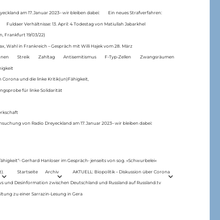
eckland am 17.Januar 2023– wir bleiben dabei:
Ein neues Strafverfahren:
Fuldaer Verhältnisse: 13. April: 4 Todestag von Matiul­lah Jabarkhel
n, Frankfurt 19/03/22)
ax, Wahl in Frankreich – Gespräch mit Willi Hajek vom 28. März
nen
Streik
Zahltag
Antisemitismus
F-Typ-Zellen
Zwangsräumen
higkeit
 Corona und die linke Kritik(un)Fähigkeit,
ngsprobe für linke Solidarität
rkschaft
hsuchung von Radio Dreyeckland am 17.Januar 2023– wir bleiben dabei:
 fähigkeit“- Gerhard Hanloser im Gespräch- jenseits von sog. »Schwurbelei«
).
Startseite
Archiv
AKTUELL: Biopolitik – Diskussion über Corona
ws und Desinformation zwischen Deutschland und Russland auf Russland.tv
ltung zu einer Sarrazin-Lesung in Gera