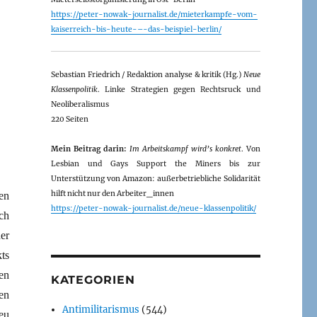
https://peter-nowak-journalist.de/mieterkampfe-vom-
kaiserreich-bis-heute-–-das-beispiel-berlin/
Sebastian Friedrich / Redaktion analyse & kritik (Hg.)
Neue
Klassenpolitik
. Linke Strategien gegen Rechtsruck und
Neoliberalismus
220 Seiten
Mein Beitrag darin:
Im Arbeitskampf wird’s konkret
. Von
Lesbian und Gays Support the Miners bis zur
Unterstützung von Amazon: außerbetriebliche Solidarität
hilft nicht nur den Arbeiter_innen
en
https://peter-nowak-journalist.de/neue-klassenpolitik/
ch
er
ts
en
KATEGORIEN
en
Antimilitarismus
(544)
eu