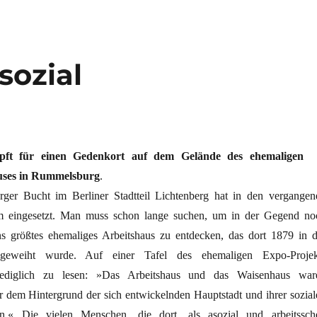
sozial
ft für einen Gedenkort auf dem Gelände des ehemaligen
auses in Rummelsburg
.
er Bucht im Berliner Stadtteil Lichtenberg hat in den vergangen
m eingesetzt. Man muss schon lange suchen, um in der Gegend no
s größtes ehemaliges Arbeitshaus zu entdecken, das dort 1879 in d
ngeweiht wurde. Auf einer Tafel des ehemaligen Expo-Projek
ediglich zu lesen: »Das Arbeitshaus und das Waisenhaus war
or dem Hintergrund der sich entwickelnden Hauptstadt und ihrer sozial
en.« Die vielen Menschen, die dort, als asozial und arbeitssch