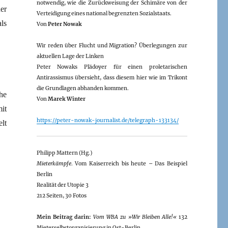
notwendig, wie die Zurückweisung der Schimäre von der
er
Verteidigung eines national begrenzten Sozialstaats.
ls
Von
Peter Nowak
Wir reden über Flucht und Migration? Überlegungen zur
aktuellen Lage der Linken
Peter Nowaks Plädoyer für einen proletarischen
Antirassismus übersieht, dass diesem hier wie im Trikont
die Grundlagen abhanden kommen.
he
Von
Marek Winter
it
https://peter-nowak-journalist.de/telegraph-133134/
lt
Philipp Mattern (Hg.)
Mieterkämpfe
. Vom Kaiserreich bis heute – Das Beispiel
Berlin
Realität der Utopie 3
212 Seiten, 30 Fotos
Mein Beitrag darin:
Vom WBA zu »Wir Bleiben Alle!«
132
Mieterselbstorganisierung in Ost-Berlin