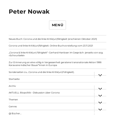
Peter Nowak
MENÜ
Neues Buch: Corona und die linke Kritik(un)fähigkeit (erschienen Oktober 2021)
Corona und linke Kritik(un)fähigkeit. Online-Buchvorstellung vom 23.11.2021
„Corona & linke Kritik(un) fähigkeit“- Gerhard Hanloser im Gespräch- jenseits von sog.
»Schwurbelei«
Zur Erinnerung an eine völlig in Vergessenheit geratene transnationale Aktion 1999:
Karawane indischer Bauer*innen in Europa
Sonderseiten zu…Corona und die linke Kritik(un)Fähigkeit).
Unterme
anzeigen
Startseite
Archiv
Unterme
anzeigen
AKTUELL: Biopolitik – Diskussion über Corona
Unterme
anzeigen
Themen
Unterme
anzeigen
Genres
Unterme
anzeigen
@ Bücher…
Unterme