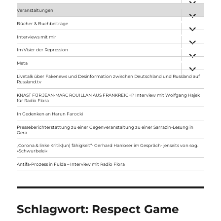
anzeigen
Veranstaltungen
Unterme
anzeigen
Bücher & Buchbeiträge
Unterme
anzeigen
Interviews mit mir
Unterme
anzeigen
Im Visier der Repression
Unterme
anzeigen
Meta
Unterme
anzeigen
Livetalk über Fakenews und Desinformation zwischen Deutschland und Russland auf
Russland.tv
KNAST FÜR JEAN-MARC ROUILLAN AUS FRANKREICH? Interview mit Wolfgang Hajek
für Radio Flora
In Gedenken an Harun Farocki
Presseberichterstattung zu einer Gegenveranstaltung zu einer Sarrazin-Lesung in
Gera
„Corona & linke Kritik(un) fähigkeit“- Gerhard Hanloser im Gespräch- jenseits von sog.
»Schwurbelei«
Antifa-Prozess in Fulda – Interview mit Radio Flora
Schlagwort:
Respect Game