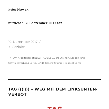
Peter Nowak
mittwoch, 20. dezember 2017 taz
Veröffentlicht
Kategorien
19. Dezember 2017
am
Soziales
Schlagwörter
SW
:
Arbeitskampf BLSB
,
FAU BLSB
,
Jörg Steinert
,
Lesben- und
Schwulenverband Berlin
,
LSVD-Geschäftsführer
,
Respect Game
TAG (((I))) – WEG MIT DEM LINKSUNTEN-
VERBOT