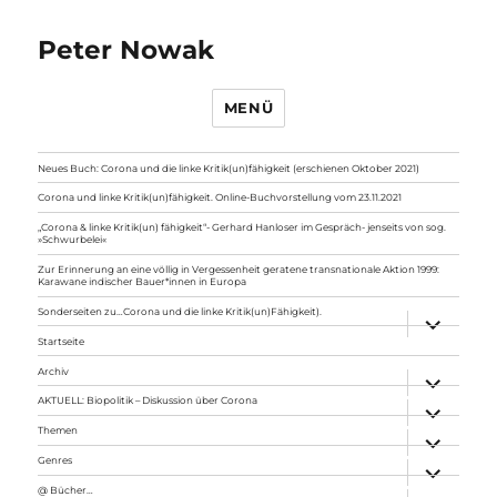
Peter Nowak
MENÜ
Neues Buch: Corona und die linke Kritik(un)fähigkeit (erschienen Oktober 2021)
Corona und linke Kritik(un)fähigkeit. Online-Buchvorstellung vom 23.11.2021
„Corona & linke Kritik(un) fähigkeit“- Gerhard Hanloser im Gespräch- jenseits von sog.
»Schwurbelei«
Zur Erinnerung an eine völlig in Vergessenheit geratene transnationale Aktion 1999:
Karawane indischer Bauer*innen in Europa
Sonderseiten zu…Corona und die linke Kritik(un)Fähigkeit).
Unterme
anzeigen
Startseite
Archiv
Unterme
anzeigen
AKTUELL: Biopolitik – Diskussion über Corona
Unterme
anzeigen
Themen
Unterme
anzeigen
Genres
Unterme
anzeigen
@ Bücher…
Unterme