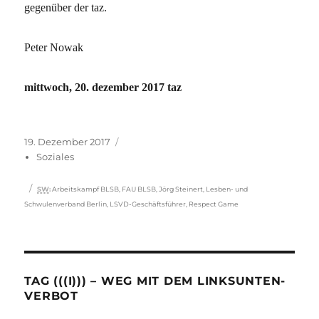
gegenüber der taz.
Peter Nowak
mittwoch, 20. dezember 2017 taz
Veröffentlicht
Kategorien
19. Dezember 2017
am
Soziales
Schlagwörter
SW
:
Arbeitskampf BLSB
,
FAU BLSB
,
Jörg Steinert
,
Lesben- und
Schwulenverband Berlin
,
LSVD-Geschäftsführer
,
Respect Game
TAG (((I))) – WEG MIT DEM LINKSUNTEN-
VERBOT