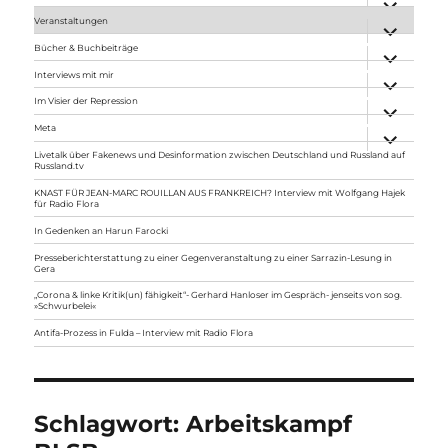
anzeigen
Veranstaltungen
Unterme
anzeigen
Bücher & Buchbeiträge
Unterme
anzeigen
Interviews mit mir
Unterme
anzeigen
Im Visier der Repression
Unterme
anzeigen
Meta
Unterme
anzeigen
Livetalk über Fakenews und Desinformation zwischen Deutschland und Russland auf
Russland.tv
KNAST FÜR JEAN-MARC ROUILLAN AUS FRANKREICH? Interview mit Wolfgang Hajek
für Radio Flora
In Gedenken an Harun Farocki
Presseberichterstattung zu einer Gegenveranstaltung zu einer Sarrazin-Lesung in
Gera
„Corona & linke Kritik(un) fähigkeit“- Gerhard Hanloser im Gespräch- jenseits von sog.
»Schwurbelei«
Antifa-Prozess in Fulda – Interview mit Radio Flora
Schlagwort:
Arbeitskampf