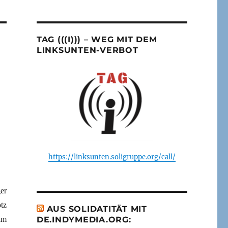
TAG (((I))) – WEG MIT DEM
LINKSUNTEN-VERBOT
https://linksunten.soligruppe.org/call/
er
tz
AUS SOLIDATITÄT MIT
am
DE.INDYMEDIA.ORG: