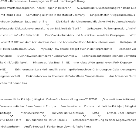
g 2021. – Rezension auf Homepage der Rosa-Luxemburg-Stiftung
Baden-Württembergischen Theater Tagen in Heilbronn
Aus Anlass der Durchsuchung von Radio Drey
 mit Radio Flora
Something is rotten in the state of Germany
Eingebetteter Kriegsjournalismus
im Raum Osthessen jetzt auch online
Die Krise in der Ukraine und die Linke (PAS Podiumsdiskussio
ferate der Diskussionsveranstaltung am 30.6. im Baiz (Berlin)
Gelbwesten, Polizeirepression, Anti-V
 von unten? – Ein Mitschnitt
ZeroCovid – Rückblick und Ausblick auf eine linke Kampagne
Woh
 vom 13.12.2021 mit dem Arzt Andreas Klein und Andreas Wulf von Medico International
Kritik(un)fä
rl-Heinz Roth am 24.1.2022
My Body – my choice: das gilt auch in der Impfdebatte
Rezension von
fähigkeit
Buchhinweis in der taz von Jonas Wahmkow
Rezension auf kritisch lesen.de: Bewähru
e Kritik(un)fähigkeit
Hinweis auf das Buch im ND Immer diese Widersprüche von Felix Klopotek
en-ND
Erinnerung an Lara Melin und ihre wichtige Rolle nach der Gründung der Gefangenengewe
nengewerkschaft
Radio-Interview zu Rheinmetall-Entwaffnen Camp in Kassel
Aus Anlass der Durc
auchen mit neuen Link
orona und linke Kritik(un)fähigkeit. Online-Buchvorstellung vom 23.11.2021
„Corona & linke Kritik(un)
: Karawane indischer Bauer*innen in Europa
Sonderseiten zu…Corona und die linke Kritik(un)Fähigkeit
beiträge
Interviews mit mir
Im Visier der Repression
Meta
Livetalk über Fakene
für Radio Flora
In Gedenken an Harun Farocki
Presseberichterstattung zu einer Gegenveransta
. »Schwurbelei«
Antifa-Prozess in Fulda – Interview mit Radio Flora