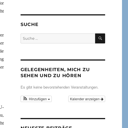
or
ht
SUCHE
er
SUCHEN
Suche
nach:
er
ie
ng
er
GELEGENHEITEN, MICH ZU
SEHEN UND ZU HÖREN
Es gibt keine bevorstehenden Veranstaltungen.
Hinzufügen
Kalender anzeigen
U-
u,
ht