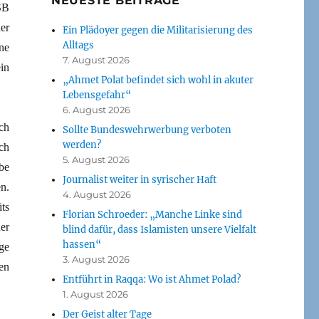
NEUESTE BEITRÄGE
SB
er
Ein Plädoyer gegen die Militarisierung des
Alltags
ne
7. August 2026
in
„Ahmet Polat befindet sich wohl in akuter
Lebensgefahr“
6. August 2026
ch
Sollte Bundeswehrwerbung verboten
werden?
ch
5. August 2026
be
Journalist weiter in syrischer Haft
n.
4. August 2026
ts
Florian Schroeder: „Manche Linke sind
er
blind dafür, dass Islamisten unsere Vielfalt
hassen“
ge
3. August 2026
en
Entführt in Raqqa: Wo ist Ahmet Polad?
1. August 2026
Der Geist alter Tage