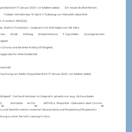
eckland am 17.Januar 2023– wir bleiben dabei:
Ein neues Strafverfahren:
Fuldaer Verhältnisse: 13. April: 4 Todestag von Matiul­lah Jabarkhel
n, Frankfurt 19/03/22)
ax, Wahl in Frankreich – Gespräch mit Willi Hajek vom 28. März
nen
Streik
Zahltag
Antisemitismus
F-Typ-Zellen
Zwangsräumen
higkeit
 Corona und die linke Kritik(un)Fähigkeit,
ngsprobe für linke Solidarität
rkschaft
hsuchung von Radio Dreyeckland am 17.Januar 2023– wir bleiben dabei:
 fähigkeit“- Gerhard Hanloser im Gespräch- jenseits von sog. »Schwurbelei«
).
Startseite
Archiv
AKTUELL: Biopolitik – Diskussion über Corona
ws und Desinformation zwischen Deutschland und Russland auf Russland.tv
ltung zu einer Sarrazin-Lesung in Gera