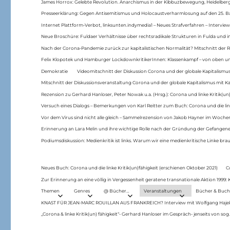
James Horrox: Gelebte Revolution. Anarchismus in der Kibbuzbewegung, Heidelber
Presseerklärung: Gegen Antisemitismus und Holocaustverharmlosung auf den 25. 
Internet Plattform-Verbot, linksunten.indymedia1 – Neues Strafverfahren – Interview
Neue Broschüre: Fuldaer Verhältnisse über rechtsradikale Strukturen in Fulda und 
Nach der Corona-Pandemie zurück zur kapitalistischen Normalität? Mitschnitt der Re
Felix Klopotek und Hamburger LockdownkritikerInnen: Klassenkampf – von oben und
Demokratie
Videomitschnitt der Diskussion Corona und der globale Kapitalismus
Mitschnitt der Diskussionsveranstaltung Corona und der globale Kapitalismus mit Ka
Rezension zu Gerhard Hanloser, Peter Nowak u.a. (Hrsg.): Corona und linke Kritik(un)
Versuch eines Dialogs – Bemerkungen von Karl Reitter zum Buch: Corona und die link
Vor dem Virus sind nicht alle gleich – Sammelrezension von Jakob Hayner im Woch
Erinnerung an Lara Melin und ihre wichtige Rolle nach der Gründung der Gefange
Podiumsdiskussion: Medienkritik ist links. Warum wir eine medienkritische Linke br
Neues Buch: Corona und die linke Kritik(un)fähigkeit (erschienen Oktober 2021)
C
Zur Erinnerung an eine völlig in Vergessenheit geratene transnationale Aktion 1999
Themen
Genres
@ Bücher…
Veranstaltungen
Bücher & Buch
KNAST FÜR JEAN-MARC ROUILLAN AUS FRANKREICH? Interview mit Wolfgang Hajek 
„Corona & linke Kritik(un) fähigkeit“- Gerhard Hanloser im Gespräch- jenseits von sog