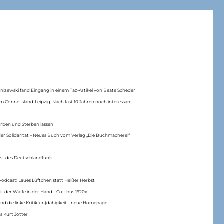
anizewski fand Eingang in einem Taz-Artikel von Beate Scheder
m Conne Island-Leipzig: Nach fast 10 Jahren noch interessant.
erben und Sterben lassen
er Solidarität – Neues Buch vom Verlag „Die Buchmacherei“
ast des Deutschlandfunk:
Podcast: Laues Lüftchen statt Heißer Herbst
Mit der Waffe in der Hand – Cottbus 1920«.
nd die linke Kritik(un)dähigkeit – neue Homepage
s Kurt Jotter