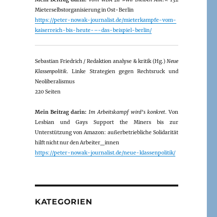
Mieterselbstorganisierung in Ost-Berlin
https://peter-nowak-journalist.de/mieterkampfe-vom-
kaiserreich-bis-heute-–-das-beispiel-berlin/
Sebastian Friedrich / Redaktion analyse & kritik (Hg.)
Neue
Klassenpolitik
. Linke Strategien gegen Rechtsruck und
Neoliberalismus
220 Seiten
Mein Beitrag darin:
Im Arbeitskampf wird’s konkret
. Von
Lesbian und Gays Support the Miners bis zur
Unterstützung von Amazon: außerbetriebliche Solidarität
hilft nicht nur den Arbeiter_innen
https://peter-nowak-journalist.de/neue-klassenpolitik/
KATEGORIEN