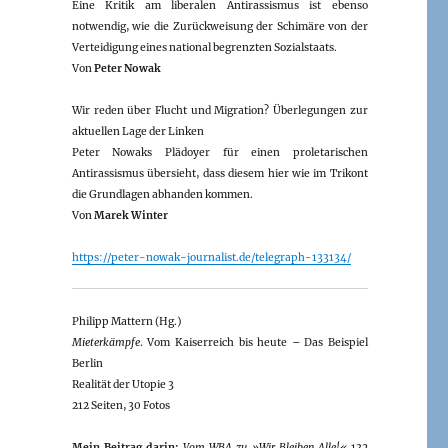
Eine Kritik am liberalen Antirassismus ist ebenso
notwendig, wie die Zurückweisung der Schimäre von der
Verteidigung eines national begrenzten Sozialstaats.
Von
Peter Nowak
Wir reden über Flucht und Migration? Überlegungen zur
aktuellen Lage der Linken
Peter Nowaks Plädoyer für einen proletarischen
Antirassismus übersieht, dass diesem hier wie im Trikont
die Grundlagen abhanden kommen.
Von
Marek Winter
https://peter-nowak-journalist.de/telegraph-133134/
Philipp Mattern (Hg.)
Mieterkämpfe
. Vom Kaiserreich bis heute – Das Beispiel
Berlin
Realität der Utopie 3
212 Seiten, 30 Fotos
Mein Beitrag darin:
Vom WBA zu »Wir Bleiben Alle!«
132