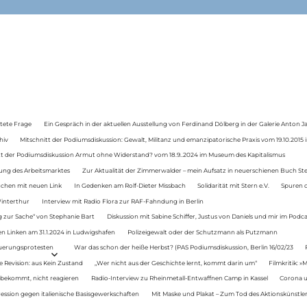
tete Frage
Ein Gespräch in der aktuellen Ausstellung von Ferdinand Dölberg in der Galerie Anton J
hiv
Mitschnitt der Podiumsdiskussion: Gewalt, Militanz und emanzipatorische Praxis vom 19.10.2015 i
tt der Podiumsdiskussion Armut ohne Widerstand? vom 18.9..2024 im Museum des Kapitalismus
ung des Arbeitsmarktes
Zur Aktualität der Zimmerwalder – mein Aufsatz in neuerschienen Buch St
auchen mit neuen Link
In Gedenken am Rolf-Dieter Missbach
Solidarität mit Stern e.V.
Spuren d
Winterthur
Interview mit Radio Flora zur RAF-Fahndung in Berlin
 zur Sache“ von Stephanie Bart
Diskussion mit Sabine Schiffer, Justus von Daniels und mir im Podc
n Linken am 31.1.2024 in Ludwigshafen
Polizeigewalt oder der Schutzmann als Putzmann
Teuerungsprotesten
War das schon der heiße Herbst? (PAS Podiumsdiskussion, Berlin 16/02/23
e Revision: aus Kein Zustand
„Wer nicht aus der Geschichte lernt, kommt darin um“
Filmkritik: »
 bekommt, nicht reagieren
Radio-Interview zu Rheinmetall-Entwaffnen Camp in Kassel
Corona u
ression gegen italienische Basisgewerkschaften
Mit Maske und Plakat – Zum Tod des Aktionskünstler