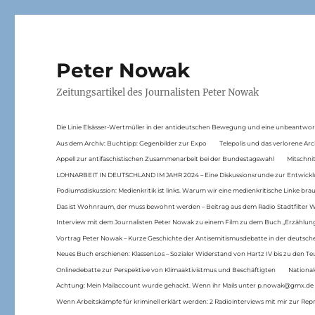
Peter Nowak
Zeitungsartikel des Journalisten Peter Nowak
Die Linie Elsässer-Wertmüller in der antideutschen Bewegung und eine unbeantwor
Aus dem Archiv: Buchtipp: Gegenbilder zur Expo
Telepolis und das verlorene Arc
Appell zur antifaschistischen Zusammenarbeit bei der Bundestagswahl
Mitschni
LOHNARBEIT IN DEUTSCHLAND IM JAHR 2024 – Eine Diskussionsrunde zur Entwickl
Podiumsdiskussion: Medienkritik ist links. Warum wir eine medienkritische Linke br
Das ist Wohnraum, der muss bewohnt werden – Beitrag aus dem Radio Stadtfilter 
Interview mit dem Journalisten Peter Nowak zu einem Film zu dem Buch „Erzählung
Vortrag Peter Nowak – Kurze Geschichte der Antisemitismusdebatte in der deutsche
Neues Buch erschienen: KlassenLos – Sozialer Widerstand von Hartz IV bis zu den 
Onlinedebatte zur Perspektive von Klimaaktivistmus und Beschäftigten
National
Achtung: Mein Mailaccount wurde gehackt. Wenn ihr Mails unter p.nowak@gmx.de
Wenn Arbeitskämpfe für kriminell erklärt werden: 2 Radiointerviews mit mir zur Rep