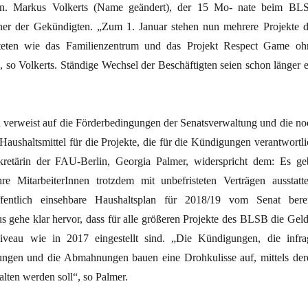
. Markus Volkerts (Name geändert), der 15 Mo- nate beim BL
 einer der Gekündigten. „Zum 1. Januar stehen nun mehrere Projekte d
hteten wie das Familienzentrum und das Projekt Respect Game oh
, so Volkerts. Ständige Wechsel der Beschäftigten seien schon länger e
erweist auf die Förderbedingungen der Senatsverwaltung und die no
Haushaltsmittel für die Projekte, die für die Kündigungen verantwortli
ekretärin der FAU-Berlin, Georgia Palmer, widerspricht dem: Es ge
ihre MitarbeiterInnen trotzdem mit unbefristeten Verträgen ausstatte
entlich einsehbare Haushaltsplan für 2018/19 vom Senat berei
s gehe klar hervor, dass für alle größeren Projekte des BLSB die Geld
veau wie in 2017 eingestellt sind. „Die Kündigungen, die infra
rungen und die Abmahnungen bauen eine Drohkulisse auf, mittels der
alten werden soll“, so Palmer.