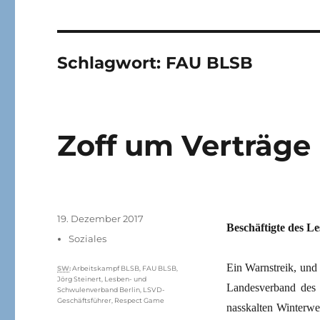
Schlagwort:
FAU BLSB
Zoff um Verträge
Veröffentlicht
19. Dezember 2017
Beschäftigte des L
am
Kategorien
Soziales
Ein Warnstreik, und
Schlagwörter
SW
:
Arbeitskampf BLSB
,
FAU BLSB
,
Jörg Steinert
,
Lesben- und
Landesverband des
Schwulenverband Berlin
,
LSVD-
Geschäftsführer
,
Respect Game
nasskalten Winterwe