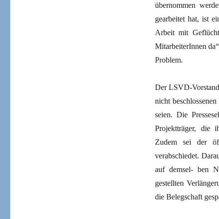
übernommen werden
gearbeitet hat, ist
Arbeit mit Geflüc
MitarbeiterInnen da“
Problem.
Der LSVD-Vorstand v
nicht beschlossenen 
seien. Die Presses
Projektträger, die 
Zudem sei der öff
verabschiedet. Darau
auf demsel- ben Ni
gestellten Verlänge
die Belegschaft gesp