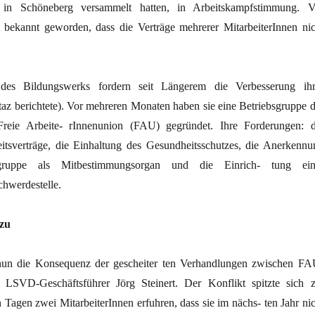
g in Schöneberg versammelt hatten, in Arbeitskampfstimmung. V
bekannt geworden, dass die Verträge mehrerer MitarbeiterInnen nic
 des Bildungswerks fordern seit Längerem die Verbesserung ihr
(taz berichtete). Vor mehreren Monaten haben sie eine Betriebsgruppe d
Freie Arbeite- rInnenunion (FAU) gegründet. Ihre Forderungen: d
eitsverträge, die Einhaltung des Gesundheitsschutzes, die Anerkennu
gruppe als Mitbestimmungsorgan und die Einrich- tung ein
chwerdestelle.
 zu
 nun die Konsequenz der gescheiter ten Verhandlungen zwischen FA
 LSVD-Geschäftsführer Jörg Steinert. Der Konflikt spitzte sich z
Tagen zwei MitarbeiterInnen erfuhren, dass sie im nächs- ten Jahr nic