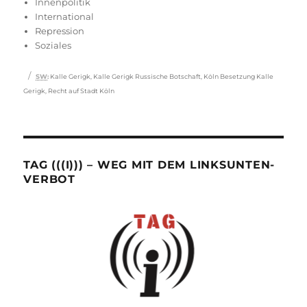
Innenpolitik
International
Repression
Soziales
Schlagwörter
SW
:
Kalle Gerigk
,
Kalle Gerigk Russische Botschaft
,
Köln Besetzung Kalle
Gerigk
,
Recht auf Stadt Köln
TAG (((I))) – WEG MIT DEM LINKSUNTEN-
VERBOT