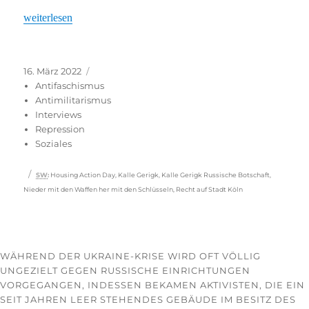
„Wohnraum für Geflüchtete und Wohnungslose“
weiterlesen
Veröffentlicht
Kategorien
16. März 2022
am
Antifaschismus
Antimilitarismus
Interviews
Repression
Soziales
Schlagwörter
SW
:
Housing Action Day
,
Kalle Gerigk
,
Kalle Gerigk Russische Botschaft
,
Nieder mit den Waffen her mit den Schlüsseln
,
Recht auf Stadt Köln
WÄHREND DER UKRAINE-KRISE WIRD OFT VÖLLIG
UNGEZIELT GEGEN RUSSISCHE EINRICHTUNGEN
VORGEGANGEN, INDESSEN BEKAMEN AKTIVISTEN, DIE EIN
SEIT JAHREN LEER STEHENDES GEBÄUDE IM BESITZ DES