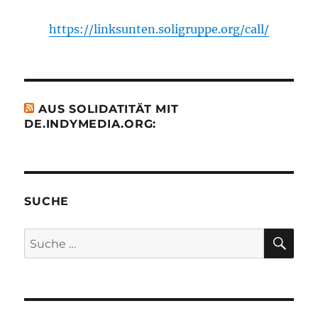
https://linksunten.soligruppe.org/call/
AUS SOLIDATITÄT MIT
DE.INDYMEDIA.ORG:
SUCHE
SU
Suche
nach: