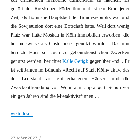
gehört der Russischen Föderation und ist ein Erbe jener
Zeit, als Bonn die Hauptstadt der Bundesrepublik war und
die Sowjetunion dort eine Botschaft hatte. Weil dort wenig
Platz war, hatte Moskau in Köln Immobilien erworben, die
beispielsweise als Gästehäuser genutzt wurden. Das nun
besetzte Haus sei auch zu geheimdienstlichen Zwecken
genutzt werden, berichtet
Kalle Gerigk
gegenüber »nd«. Er
ist seit Jahren im Bündnis »Recht auf Stadt Köln« aktiv, das
den Leerstand von gut erhaltenen Häusern und die
Zweckentfremdung von Wohnraum anprangert. Schon vor
einigen Jahren sind die Mietaktivist*innen …
„»Housing Action Days«: Mietrebellen auf der Straße“
weiterlesen
Veröffentlicht
Kategorien
27. März 2023