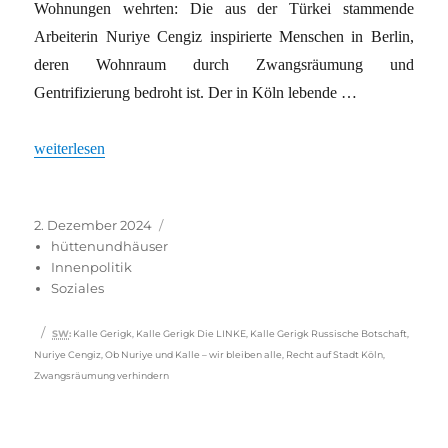
Wohnungen wehrten: Die aus der Türkei stammende
Arbeiterin Nuriye Cengiz inspirierte Menschen in Berlin,
deren Wohnraum durch Zwangsräumung und
Gentrifizierung bedroht ist. Der in Köln lebende …
„»Alle für Kalle«“
weiterlesen
Veröffentlicht
Kategorien
2. Dezember 2024
am
hüttenundhäuser
Innenpolitik
Soziales
Schlagwörter
SW
:
Kalle Gerigk
,
Kalle Gerigk Die LINKE
,
Kalle Gerigk Russische Botschaft
,
Nuriye Cengiz
,
Ob Nuriye und Kalle – wir bleiben alle
,
Recht auf Stadt Köln
,
Zwangsräumung verhindern