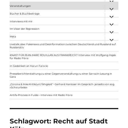
anzeigen
Veranstaltungen
Unterme
anzeigen
Bücher & Buchbeiträge
Unterme
anzeigen
Interviews mit mir
Unterme
anzeigen
Im Visier der Repression
Unterme
anzeigen
Meta
Unterme
anzeigen
Livetalk über Fakenews und Desinformation zwischen Deutschland und Russland auf
Russland.tv
KNAST FÜR JEAN-MARC ROUILLAN AUS FRANKREICH? Interview mit Wolfgang Hajek
für Radio Flora
In Gedenken an Harun Farocki
Presseberichterstattung zu einer Gegenveranstaltung zu einer Sarrazin-Lesung in
Gera
„Corona & linke Kritik(un) fähigkeit“- Gerhard Hanloser im Gespräch- jenseits von sog.
»Schwurbelei«
Antifa-Prozess in Fulda – Interview mit Radio Flora
Schlagwort:
Recht auf Stadt