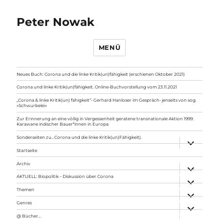
Peter Nowak
MENÜ
Neues Buch: Corona und die linke Kritik(un)fähigkeit (erschienen Oktober 2021)
Corona und linke Kritik(un)fähigkeit. Online-Buchvorstellung vom 23.11.2021
„Corona & linke Kritik(un) fähigkeit“- Gerhard Hanloser im Gespräch- jenseits von sog.
»Schwurbelei«
Zur Erinnerung an eine völlig in Vergessenheit geratene transnationale Aktion 1999:
Karawane indischer Bauer*innen in Europa
Sonderseiten zu…Corona und die linke Kritik(un)Fähigkeit).
Unterme
anzeigen
Startseite
Archiv
Unterme
anzeigen
AKTUELL: Biopolitik – Diskussion über Corona
Unterme
anzeigen
Themen
Unterme
anzeigen
Genres
Unterme
anzeigen
@ Bücher…
Unterme