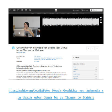
https://archive.org/details/Peter_Nowak_Geschichte_von_indymedia_v
on_Seattle_ueber_Genua_bis_zu_Thomas_de_Maiziere