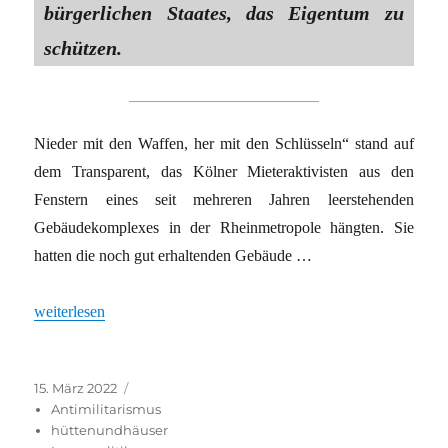
bürgerlichen Staates, das Eigentum zu
schützen.
Nieder mit den Waffen, her mit den Schlüsseln“ stand auf
dem Transparent, das Kölner Mieteraktivisten aus den
Fenstern eines seit mehreren Jahren leerstehenden
Gebäudekomplexes in der Rheinmetropole hängten. Sie
hatten die noch gut erhaltenden Gebäude …
„„Nieder mit den Waffen, her mit den Schlüsseln““
weiterlesen
Veröffentlicht
Kategorien
15. März 2022
am
Antimilitarismus
hüttenundhäuser