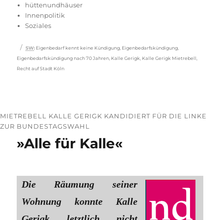
am
hüttenundhäuser
Innenpolitik
Soziales
Schlagwörter
SW
:
Eigenbedarf kennt keine Kündigung
,
Eigenbedarfskündigung
,
Eigenbedarfskündigung nach 70 Jahren
,
Kalle Gerigk
,
Kalle Gerigk Mietrebell
,
Recht auf Stadt Köln
MIETREBELL KALLE GERIGK KANDIDIERT FÜR DIE LINKE
ZUR BUNDESTAGSWAHL
»Alle für Kalle«
Die Räumung seiner
Wohnung konnte Kalle
Gerigk letztlich nicht