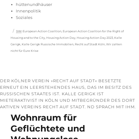
am
hüttenundhäuser
Innenpolitik
Soziales
Schlagwörter
SW
:
European Action Coalition
,
European Action Coalition for the Right of
Housing and to the City
,
Housing Action Day
,
Housing Action Day 2023
,
Kalle
Gerigk
,
Kalle Gerigk Russische Immobilien
,
Recht auf Stadt Köln
,
Wir zahlen
nicht für Eure Krise
DER KÖLNER VEREIN »RECHT AUF STADT« BESETZTE
ERNEUT EIN LEERSTEHENDES HAUS, DAS IM BESITZ DES
RUSSISCHEN STAATES IST. KALLE GERIGK IST
MIETERAKTIVIST IN KÖLN UND MITBEGRÜNDER DES DORT
AKTIVEN VEREINS RECHT AUF STADT. ND SPRACH MIT IHM.
Wohnraum für
Geflüchtete und