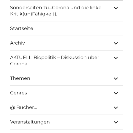
Unterme
Sonderseiten zu…Corona und die linke
anzeigen
Kritik(un)Fähigkeit).
Startseite
Unterme
Archiv
anzeigen
Unterme
AKTUELL: Biopolitik – Diskussion über
anzeigen
Corona
Unterme
Themen
anzeigen
Unterme
Genres
anzeigen
Unterme
@ Bücher…
anzeigen
Unterme
Veranstaltungen
anzeigen