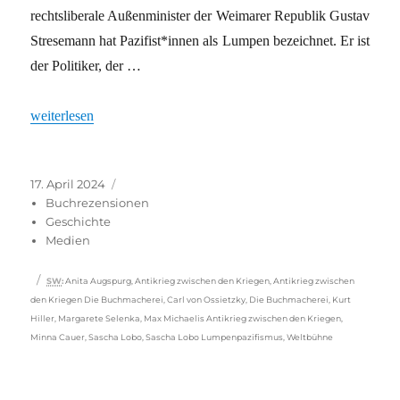
rechtsliberale Außenminister der Weimarer Republik Gustav
Stresemann hat Pazifist*innen als Lumpen bezeichnet. Er ist
der Politiker, der …
„Antimilitärische Erinnerung“
weiterlesen
Veröffentlicht
Kategorien
17. April 2024
am
Buchrezensionen
Geschichte
Medien
Schlagwörter
SW
:
Anita Augspurg
,
Antikrieg zwischen den Kriegen
,
Antikrieg zwischen
den Kriegen Die Buchmacherei
,
Carl von Ossietzky
,
Die Buchmacherei
,
Kurt
Hiller
,
Margarete Selenka
,
Max Michaelis Antikrieg zwischen den Kriegen
,
Minna Cauer
,
Sascha Lobo
,
Sascha Lobo Lumpenpazifismus
,
Weltbühne