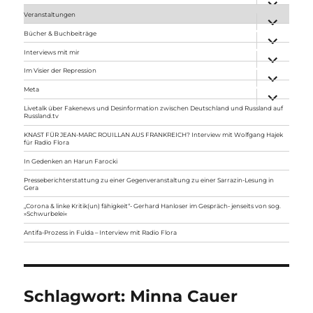
anzeigen
Veranstaltungen
Unterme
anzeigen
Bücher & Buchbeiträge
Unterme
anzeigen
Interviews mit mir
Unterme
anzeigen
Im Visier der Repression
Unterme
anzeigen
Meta
Unterme
anzeigen
Livetalk über Fakenews und Desinformation zwischen Deutschland und Russland auf
Russland.tv
KNAST FÜR JEAN-MARC ROUILLAN AUS FRANKREICH? Interview mit Wolfgang Hajek
für Radio Flora
In Gedenken an Harun Farocki
Presseberichterstattung zu einer Gegenveranstaltung zu einer Sarrazin-Lesung in
Gera
„Corona & linke Kritik(un) fähigkeit“- Gerhard Hanloser im Gespräch- jenseits von sog.
»Schwurbelei«
Antifa-Prozess in Fulda – Interview mit Radio Flora
Schlagwort:
Minna Cauer