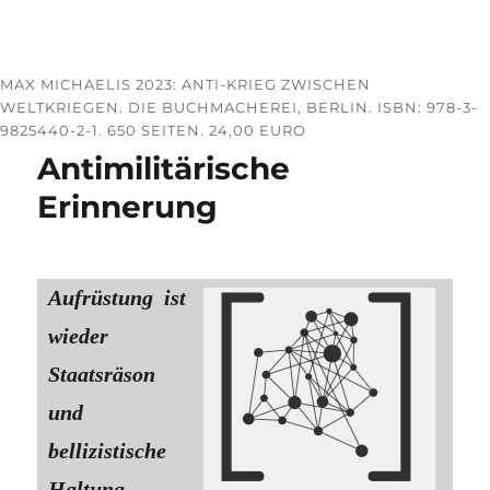
MAX MICHAELIS 2023: ANTI-KRIEG ZWISCHEN
WELTKRIEGEN. DIE BUCHMACHEREI, BERLIN. ISBN: 978-3-
9825440-2-1. 650 SEITEN. 24,00 EURO
Antimilitärische
Erinnerung
Aufrüstung ist
wieder
Staatsräson
und
bellizistische
Haltung