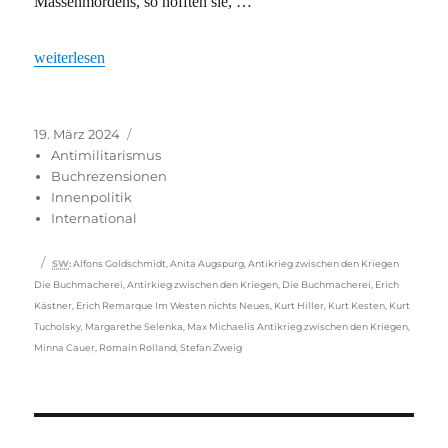
Massenmordens, so hofften sie, …
„Nie war unsere Einsamkeit hilfloser“
weiterlesen
Veröffentlicht
Kategorien
19. März 2024
am
Antimilitarismus
Buchrezensionen
Innenpolitik
International
Schlagwörter
SW
:
Alfons Goldschmidt
,
Anita Augspurg
,
Antikrieg zwischen den Kriegen
Die Buchmacherei
,
Antirkieg zwischen den Kriegen
,
Die Buchmacherei
,
Erich
Kästner
,
Erich Remarque Im Westen nichts Neues
,
Kurt Hiller
,
Kurt Kesten
,
Kurt
Tucholsky
,
Margarethe Selenka
,
Max Michaelis Antikrieg zwischen den Kriegen
,
Minna Cauer
,
Romain Rolland
,
Stefan Zweig