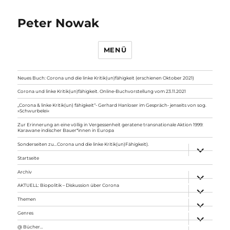
Peter Nowak
MENÜ
Neues Buch: Corona und die linke Kritik(un)fähigkeit (erschienen Oktober 2021)
Corona und linke Kritik(un)fähigkeit. Online-Buchvorstellung vom 23.11.2021
„Corona & linke Kritik(un) fähigkeit“- Gerhard Hanloser im Gespräch- jenseits von sog.
»Schwurbelei«
Zur Erinnerung an eine völlig in Vergessenheit geratene transnationale Aktion 1999:
Karawane indischer Bauer*innen in Europa
Sonderseiten zu…Corona und die linke Kritik(un)Fähigkeit).
Unterme
anzeigen
Startseite
Archiv
Unterme
anzeigen
AKTUELL: Biopolitik – Diskussion über Corona
Unterme
anzeigen
Themen
Unterme
anzeigen
Genres
Unterme
anzeigen
@ Bücher…
Unterme