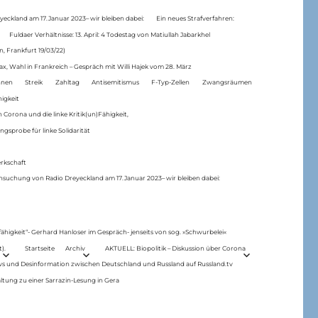
eckland am 17.Januar 2023– wir bleiben dabei:
Ein neues Strafverfahren:
Fuldaer Verhältnisse: 13. April: 4 Todestag von Matiul­lah Jabarkhel
n, Frankfurt 19/03/22)
ax, Wahl in Frankreich – Gespräch mit Willi Hajek vom 28. März
nen
Streik
Zahltag
Antisemitismus
F-Typ-Zellen
Zwangsräumen
higkeit
 Corona und die linke Kritik(un)Fähigkeit,
ngsprobe für linke Solidarität
rkschaft
hsuchung von Radio Dreyeckland am 17.Januar 2023– wir bleiben dabei:
 fähigkeit“- Gerhard Hanloser im Gespräch- jenseits von sog. »Schwurbelei«
).
Startseite
Archiv
AKTUELL: Biopolitik – Diskussion über Corona
ws und Desinformation zwischen Deutschland und Russland auf Russland.tv
ltung zu einer Sarrazin-Lesung in Gera