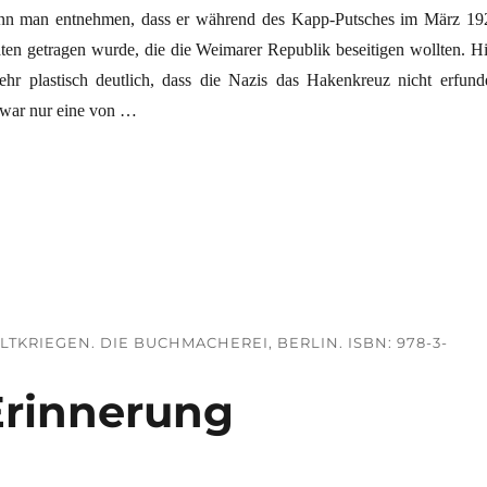
kann man entnehmen, dass er während des Kapp-Putsches im März 19
ten getragen wurde, die die Weimarer Republik beseitigen wollten. Hi
hr plastisch deutlich, dass die Nazis das Hakenkreuz nicht erfund
war nur eine von …
r Republik: Totalitarismusdoktrin lässt grüßen“
LTKRIEGEN. DIE BUCHMACHEREI, BERLIN. ISBN: 978-3-
Erinnerung