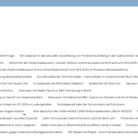
tete Frage
Ein Gespräch in der aktuellen Ausstellung von Ferdinand Dölberg in der Galerie Anton J
hiv
Mitschnitt der Podiumsdiskussion: Gewalt, Militanz und emanzipatorische Praxis vom 19.10.2015 i
tt der Podiumsdiskussion Armut ohne Widerstand? vom 18.9..2024 im Museum des Kapitalismus
ung des Arbeitsmarktes
Zur Aktualität der Zimmerwalder – mein Aufsatz in neuerschienen Buch St
auchen mit neuen Link
In Gedenken am Rolf-Dieter Missbach
Solidarität mit Stern e.V.
Spuren d
Winterthur
Interview mit Radio Flora zur RAF-Fahndung in Berlin
 zur Sache“ von Stephanie Bart
Diskussion mit Sabine Schiffer, Justus von Daniels und mir im Podc
n Linken am 31.1.2024 in Ludwigshafen
Polizeigewalt oder der Schutzmann als Putzmann
Teuerungsprotesten
War das schon der heiße Herbst? (PAS Podiumsdiskussion, Berlin 16/02/23
e Revision: aus Kein Zustand
„Wer nicht aus der Geschichte lernt, kommt darin um“
Filmkritik: »
 bekommt, nicht reagieren
Radio-Interview zu Rheinmetall-Entwaffnen Camp in Kassel
Corona u
ression gegen italienische Basisgewerkschaften
Mit Maske und Plakat – Zum Tod des Aktionskünstler