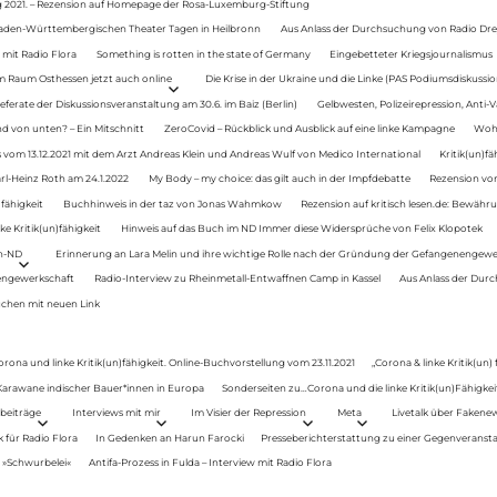
g 2021. – Rezension auf Homepage der Rosa-Luxemburg-Stiftung
Baden-Württembergischen Theater Tagen in Heilbronn
Aus Anlass der Durchsuchung von Radio Drey
 mit Radio Flora
Something is rotten in the state of Germany
Eingebetteter Kriegsjournalismus
im Raum Osthessen jetzt auch online
Die Krise in der Ukraine und die Linke (PAS Podiumsdiskussio
ferate der Diskussionsveranstaltung am 30.6. im Baiz (Berlin)
Gelbwesten, Polizeirepression, Anti-V
 von unten? – Ein Mitschnitt
ZeroCovid – Rückblick und Ausblick auf eine linke Kampagne
Woh
 vom 13.12.2021 mit dem Arzt Andreas Klein und Andreas Wulf von Medico International
Kritik(un)fä
rl-Heinz Roth am 24.1.2022
My Body – my choice: das gilt auch in der Impfdebatte
Rezension von
fähigkeit
Buchhinweis in der taz von Jonas Wahmkow
Rezension auf kritisch lesen.de: Bewähru
e Kritik(un)fähigkeit
Hinweis auf das Buch im ND Immer diese Widersprüche von Felix Klopotek
en-ND
Erinnerung an Lara Melin und ihre wichtige Rolle nach der Gründung der Gefangenengewe
nengewerkschaft
Radio-Interview zu Rheinmetall-Entwaffnen Camp in Kassel
Aus Anlass der Durc
auchen mit neuen Link
orona und linke Kritik(un)fähigkeit. Online-Buchvorstellung vom 23.11.2021
„Corona & linke Kritik(un)
: Karawane indischer Bauer*innen in Europa
Sonderseiten zu…Corona und die linke Kritik(un)Fähigkeit
beiträge
Interviews mit mir
Im Visier der Repression
Meta
Livetalk über Fakene
für Radio Flora
In Gedenken an Harun Farocki
Presseberichterstattung zu einer Gegenveransta
. »Schwurbelei«
Antifa-Prozess in Fulda – Interview mit Radio Flora