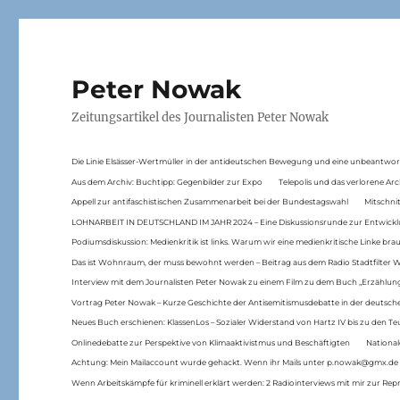
Peter Nowak
Zeitungsartikel des Journalisten Peter Nowak
Die Linie Elsässer-Wertmüller in der antideutschen Bewegung und eine unbeantwor
Aus dem Archiv: Buchtipp: Gegenbilder zur Expo
Telepolis und das verlorene Arc
Appell zur antifaschistischen Zusammenarbeit bei der Bundestagswahl
Mitschni
LOHNARBEIT IN DEUTSCHLAND IM JAHR 2024 – Eine Diskussionsrunde zur Entwickl
Podiumsdiskussion: Medienkritik ist links. Warum wir eine medienkritische Linke br
Das ist Wohnraum, der muss bewohnt werden – Beitrag aus dem Radio Stadtfilter 
Interview mit dem Journalisten Peter Nowak zu einem Film zu dem Buch „Erzählung
Vortrag Peter Nowak – Kurze Geschichte der Antisemitismusdebatte in der deutsche
Neues Buch erschienen: KlassenLos – Sozialer Widerstand von Hartz IV bis zu den 
Onlinedebatte zur Perspektive von Klimaaktivistmus und Beschäftigten
National
Achtung: Mein Mailaccount wurde gehackt. Wenn ihr Mails unter p.nowak@gmx.de
Wenn Arbeitskämpfe für kriminell erklärt werden: 2 Radiointerviews mit mir zur Rep