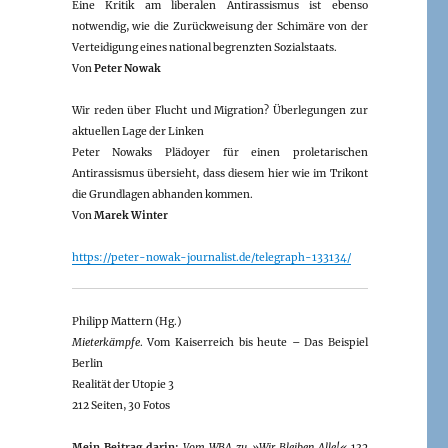
Eine Kritik am liberalen Antirassismus ist ebenso
notwendig, wie die Zurückweisung der Schimäre von der
Verteidigung eines national begrenzten Sozialstaats.
Von
Peter Nowak
Wir reden über Flucht und Migration? Überlegungen zur
aktuellen Lage der Linken
Peter Nowaks Plädoyer für einen proletarischen
Antirassismus übersieht, dass diesem hier wie im Trikont
die Grundlagen abhanden kommen.
Von
Marek Winter
https://peter-nowak-journalist.de/telegraph-133134/
Philipp Mattern (Hg.)
Mieterkämpfe
. Vom Kaiserreich bis heute – Das Beispiel
Berlin
Realität der Utopie 3
212 Seiten, 30 Fotos
Mein Beitrag darin:
Vom WBA zu »Wir Bleiben Alle!«
132