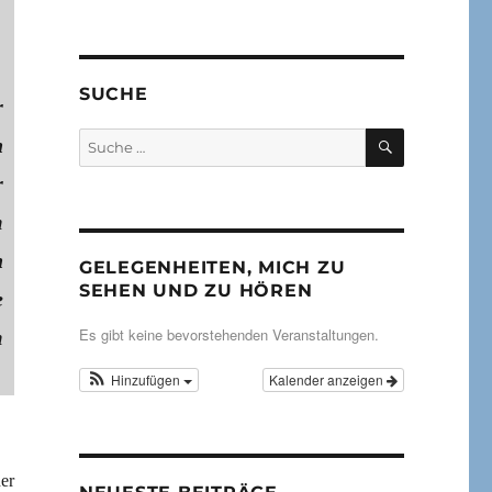
SUCHE
r
SUCHEN
Suche
n
nach:
r
m
n
GELEGENHEITEN, MICH ZU
SEHEN UND ZU HÖREN
e
Es gibt keine bevorstehenden Veranstaltungen.
m
Hinzufügen
Kalender anzeigen
er