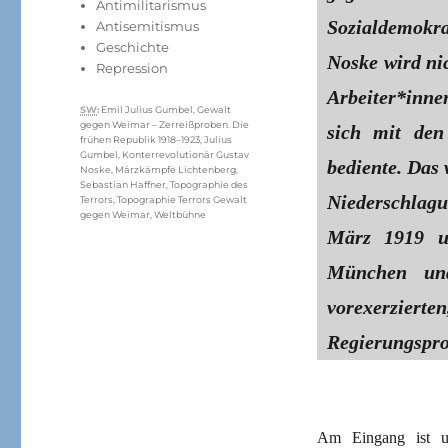
Antimilitarismus
Sozialdemokr
Antisemitismus
Geschichte
Noske wird nic
Repression
Arbeiter*innen
Schlagwörter
SW
:
Emil Julius Gumbel
,
Gewalt
gegen Weimar – Zerreißproben. Die
sich mit den
frühen Republik 1918–1923
,
Julius
Gumbel
,
Konterrevolutionär Gustav
bediente. Das 
Noske
,
Märzkämpfe Lichtenberg
,
Sebastian Haffner
,
Topographie des
Niederschlagu
Terrors
,
Topographie Terrors Gewalt
gegen Weimar
,
Weltbühne
März 1919 u
München un
vorexerzier
Regierungspr
Am Eingang ist u