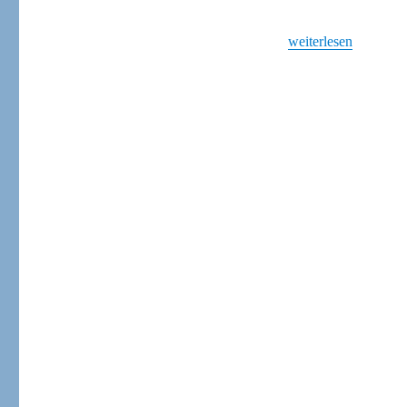
„Antimilitärische Er
weiterlesen