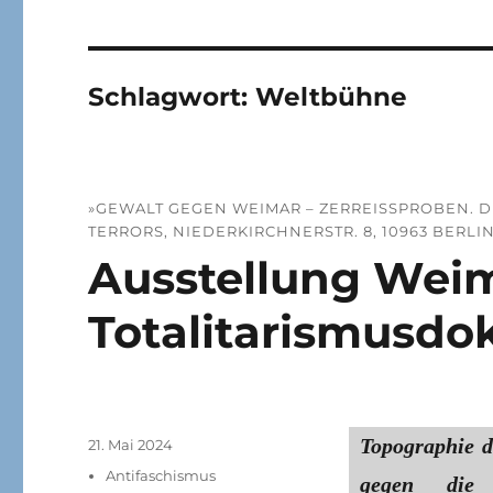
Schlagwort:
Weltbühne
»GEWALT GEGEN WEIMAR – ZERREISSPROBEN. DIE
ERRORS, NIEDERKIRCHNERSTR. 8, 10963 BERLIN, 
Ausstellung Weim
Totalitarismusdok
Topographie d
Veröffentlicht
21. Mai 2024
am
Kategorien
Antifaschismus
gegen die