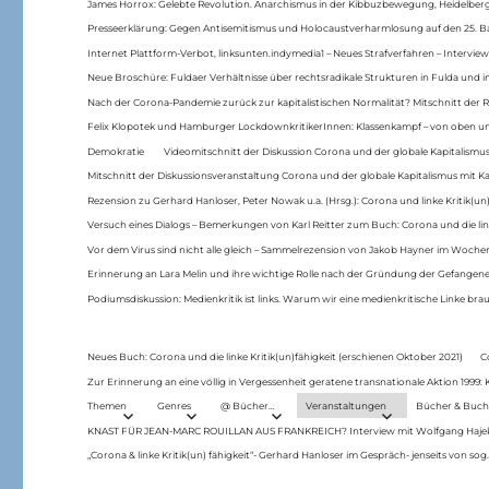
James Horrox: Gelebte Revolution. Anarchismus in der Kibbuzbewegung, Heidelber
Presseerklärung: Gegen Antisemitismus und Holocaustverharmlosung auf den 25. 
Internet Plattform-Verbot, linksunten.indymedia1 – Neues Strafverfahren – Interview
Neue Broschüre: Fuldaer Verhältnisse über rechtsradikale Strukturen in Fulda und 
Nach der Corona-Pandemie zurück zur kapitalistischen Normalität? Mitschnitt der Re
Felix Klopotek und Hamburger LockdownkritikerInnen: Klassenkampf – von oben und
Demokratie
Videomitschnitt der Diskussion Corona und der globale Kapitalismus
Mitschnitt der Diskussionsveranstaltung Corona und der globale Kapitalismus mit Ka
Rezension zu Gerhard Hanloser, Peter Nowak u.a. (Hrsg.): Corona und linke Kritik(un)
Versuch eines Dialogs – Bemerkungen von Karl Reitter zum Buch: Corona und die link
Vor dem Virus sind nicht alle gleich – Sammelrezension von Jakob Hayner im Woch
Erinnerung an Lara Melin und ihre wichtige Rolle nach der Gründung der Gefange
Podiumsdiskussion: Medienkritik ist links. Warum wir eine medienkritische Linke br
Neues Buch: Corona und die linke Kritik(un)fähigkeit (erschienen Oktober 2021)
C
Zur Erinnerung an eine völlig in Vergessenheit geratene transnationale Aktion 1999
Themen
Genres
@ Bücher…
Veranstaltungen
Bücher & Buch
KNAST FÜR JEAN-MARC ROUILLAN AUS FRANKREICH? Interview mit Wolfgang Hajek 
„Corona & linke Kritik(un) fähigkeit“- Gerhard Hanloser im Gespräch- jenseits von sog