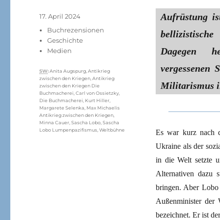
Aufrüstung is
Veröffentlicht
17. April 2024
am
Kategorien
Buchrezensionen
bellizistisc
Geschichte
Dagegen he
Medien
vergessenen 
Schlagwörter
SW
:
Anita Augspurg
,
Antikrieg
zwischen den Kriegen
,
Antikrieg
Militarismus 
zwischen den Kriegen Die
Buchmacherei
,
Carl von Ossietzky
,
Die Buchmacherei
,
Kurt Hiller
,
Margarete Selenka
,
Max Michaelis
Antikrieg zwischen den Kriegen
,
Minna Cauer
,
Sascha Lobo
,
Sascha
Lobo Lumpenpazifismus
,
Weltbühne
Es war kurz nach d
Ukraine als der so
in die Welt setzte
Alternativen dazu 
bringen. Aber Lobo i
Außenminister der 
bezeichnet. Er ist de