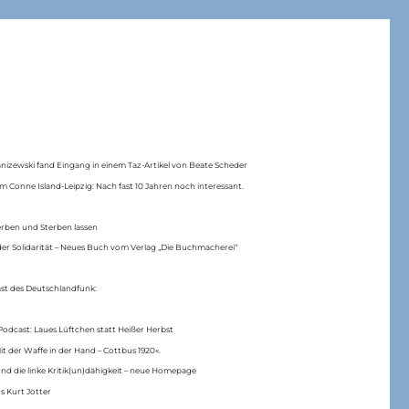
anizewski fand Eingang in einem Taz-Artikel von Beate Scheder
m Conne Island-Leipzig: Nach fast 10 Jahren noch interessant.
erben und Sterben lassen
er Solidarität – Neues Buch vom Verlag „Die Buchmacherei“
ast des Deutschlandfunk:
Podcast: Laues Lüftchen statt Heißer Herbst
Mit der Waffe in der Hand – Cottbus 1920«.
nd die linke Kritik(un)dähigkeit – neue Homepage
s Kurt Jotter