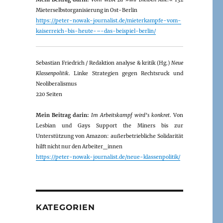
Mieterselbstorganisierung in Ost-Berlin
https://peter-nowak-journalist.de/mieterkampfe-vom-
kaiserreich-bis-heute-–-das-beispiel-berlin/
Sebastian Friedrich / Redaktion analyse & kritik (Hg.)
Neue
Klassenpolitik
. Linke Strategien gegen Rechtsruck und
Neoliberalismus
220 Seiten
Mein Beitrag darin:
Im Arbeitskampf wird’s konkret
. Von
Lesbian und Gays Support the Miners bis zur
Unterstützung von Amazon: außerbetriebliche Solidarität
hilft nicht nur den Arbeiter_innen
https://peter-nowak-journalist.de/neue-klassenpolitik/
KATEGORIEN