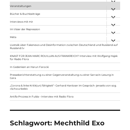
anzeigen
Veranstaltungen
Unterme
anzeigen
Bücher & Buchbeiträge
Unterme
anzeigen
Interviews mit mir
Unterme
anzeigen
Im Visier der Repression
Unterme
anzeigen
Meta
Unterme
anzeigen
Livetalk über Fakenews und Desinformation zwischen Deutschland und Russland auf
Russland.tv
KNAST FÜR JEAN-MARC ROUILLAN AUS FRANKREICH? Interview mit Wolfgang Hajek
für Radio Flora
In Gedenken an Harun Farocki
Presseberichterstattung zu einer Gegenveranstaltung zu einer Sarrazin-Lesung in
Gera
„Corona & linke Kritik(un) fähigkeit“- Gerhard Hanloser im Gespräch- jenseits von sog.
»Schwurbelei«
Antifa-Prozess in Fulda – Interview mit Radio Flora
Schlagwort:
Mechthild Exo