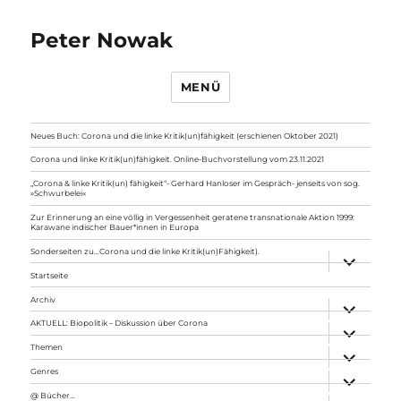
Peter Nowak
MENÜ
Neues Buch: Corona und die linke Kritik(un)fähigkeit (erschienen Oktober 2021)
Corona und linke Kritik(un)fähigkeit. Online-Buchvorstellung vom 23.11.2021
„Corona & linke Kritik(un) fähigkeit“- Gerhard Hanloser im Gespräch- jenseits von sog.
»Schwurbelei«
Zur Erinnerung an eine völlig in Vergessenheit geratene transnationale Aktion 1999:
Karawane indischer Bauer*innen in Europa
Sonderseiten zu…Corona und die linke Kritik(un)Fähigkeit).
Unterme
anzeigen
Startseite
Archiv
Unterme
anzeigen
AKTUELL: Biopolitik – Diskussion über Corona
Unterme
anzeigen
Themen
Unterme
anzeigen
Genres
Unterme
anzeigen
@ Bücher…
Unterme