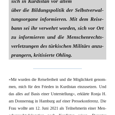
sich in Kur­di­stan vor allem
über die Bil­dungs­po­li­tik der Selbst­ver­wal­
tungs­or­ga­ne infor­mie­ren. Mit dem Rei­se­
bann sei ihr ver­wehrt wor­den, sich vor Ort
zu infor­mie­ren und die Men­schen­rechts­
ver­let­zun­gen des tür­ki­schen Mili­tärs anzu­
pran­gern, kri­ti­sier­te Ohling.
»Mir wur­den die Rei­se­frei­heit und die Mög­lich­keit genom­
men, mich für den Frie­den in Kur­di­stan ein­zu­set­zen. Und
das alles auf Basis einer Unter­stel­lung«, erklär­te Ron­ja H.
am Don­ners­tag in Ham­burg auf einer Pres­se­kon­fe­renz. Die
Frau woll­te am 12. Juni 2021 als Teil­neh­me­rin einer Men­