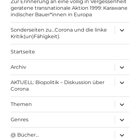
Zur Erinnerung an eine völlig in Vergessenheit
geratene transnationale Aktion 1999: Karawane
indischer Bauer*innen in Europa
Unterme
Sonderseiten zu…Corona und die linke
anzeigen
Kritik(un)Fähigkeit).
Startseite
Unterme
Archiv
anzeigen
Unterme
AKTUELL: Biopolitik – Diskussion über
anzeigen
Corona
Unterme
Themen
anzeigen
Unterme
Genres
anzeigen
Unterme
@ Bücher…
anzeigen