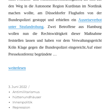
den Weg in die Autonome Region Kurdistan im Nordirak
machen wollte, am Düsseldorfer Flughafen von der
Bundespolizei gestoppt und erhielten ein
Ausreiseverbot
unter Strafandrohung
. Zwei Betroffene aus Hamburg
wollen nun die Rechtswidrigkeit dieser Maßnahme
feststellen lassen und haben vor dem Verwaltungsgericht
Köln Klage gegen die Bundespolizei eingereicht.Auf einer
Pressekonferenz begründete …
„Wenn eine Friedensdelegation die Belange Deutschlands verletz
weiterlesen
Veröffentlicht
Kategorien
3. Juni 2022
am
Antimilitarismus
hüttenundhäuser
Innenpolitik
Repression