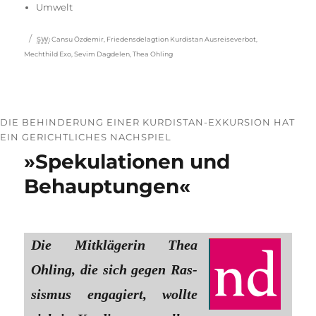
Umwelt
Schlagwörter
SW
:
Cansu Özdemir
,
Friedensdelagtion Kurdistan Ausreiseverbot
,
Mechthild Exo
,
Sevim Dagdelen
,
Thea Ohling
DIE BEHINDERUNG EINER KURDISTAN-EXKURSION HAT
EIN GERICHTLICHES NACHSPIEL
»Spekulationen und
Behauptungen«
Die Mit­klä­ge­rin Thea
Ohling, die sich gegen Ras­
sis­mus enga­giert, woll­te