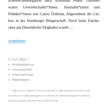
schen­rechts­de­le­ga­ti­on nach Kur­di­stan rei­sen. Dar­un­ter
waren Gewerkschafter*innen, Journalist*innen und
Politiker*innen wie Can­su Özde­mir, Abge­ord­ne­te der Lin­
ken in der Ham­bur­ger Bür­ger­schaft. Doch beim Ein­che­
cken am Düs­sel­dor­fer Flug­ha­fen wur­de …
„»Spekulationen und Behauptungen«“
weiterlesen
Veröffentlicht
Kategorien
3. Juni 2022
am
Antirassismus
Innenpolitik
International
Repression
Schlagwörter
SW
:
Can­su Özde­mir
,
Cor­ne­lia Gan­ten-Lan­ge
,
Demokratische Partei
Kurdistan
,
Friedensdelegation Kurdistan
,
Friedensdelegation Kurdistan
Ausreiseverbot
,
Mechthild Exo
,
Thea Ohling