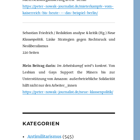
https://peter-nowak-journalist.de/mieterkampfe-vom-
kaiserreich-bis-heute-–-das-beispiel-berlin/
Sebastian Friedrich / Redaktion analyse & kritik (Hg.)
Neue
Klassenpolitik
. Linke Strategien gegen Rechtsruck und
Neoliberalismus
220 Seiten
Mein Beitrag darin:
Im Arbeitskampf wird’s konkret
. Von
Lesbian und Gays Support the Miners bis zur
Unterstützung von Amazon: außerbetriebliche Solidarität
hilft nicht nur den Arbeiter_innen
https://peter-nowak-journalist.de/neue-klassenpolitik/
KATEGORIEN
Antimilitarismus
(545)