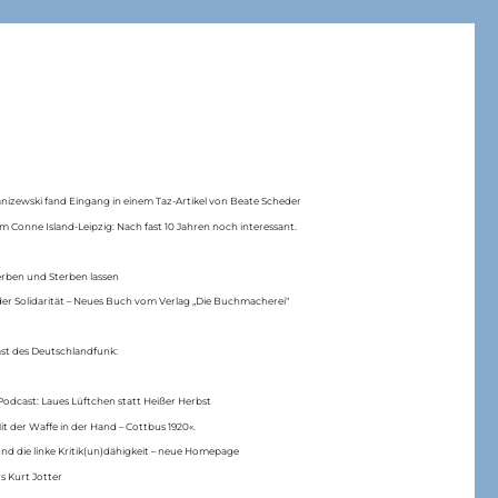
anizewski fand Eingang in einem Taz-Artikel von Beate Scheder
m Conne Island-Leipzig: Nach fast 10 Jahren noch interessant.
erben und Sterben lassen
er Solidarität – Neues Buch vom Verlag „Die Buchmacherei“
ast des Deutschlandfunk:
Podcast: Laues Lüftchen statt Heißer Herbst
Mit der Waffe in der Hand – Cottbus 1920«.
nd die linke Kritik(un)dähigkeit – neue Homepage
s Kurt Jotter