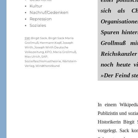
Kultur
sich als Ch
Nachruf/Gedenken
Repression
Organisatione
Soziales
Spuren hinte
Schlagwörter
SW
:
Birgit Sack
,
Birgit Sack Maria
Grollmuß mit
Grollmuß
,
Hermann Kopf
,
Joseph
Wirth
,
Joseph Wirth Deutsche
Reichskanzle
Volkszeitung
,
KPO
,
Maria Grollmuß
,
Max Ulrich
,
SAP
,
Sozialfaschismustheorie
,
Wallstein-
noch heute vi
Verlag
,
Windthorstbund
»Der Feind ste
In einem Wikipedia
Publizistin und soz
Historikerin Birgit
vorgelegt. Sack kon