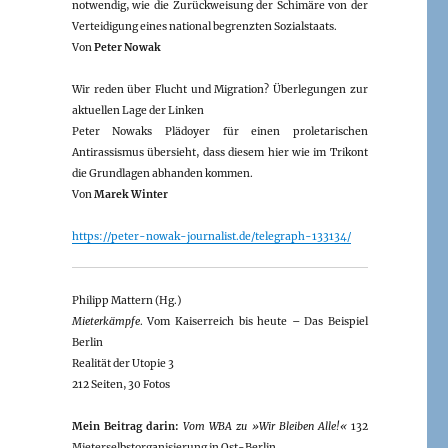
notwendig, wie die Zurückweisung der Schimäre von der
Verteidigung eines national begrenzten Sozialstaats.
Von
Peter Nowak
Wir reden über Flucht und Migration? Überlegungen zur
aktuellen Lage der Linken
Peter Nowaks Plädoyer für einen proletarischen
Antirassismus übersieht, dass diesem hier wie im Trikont
die Grundlagen abhanden kommen.
Von
Marek Winter
https://peter-nowak-journalist.de/telegraph-133134/
Philipp Mattern (Hg.)
Mieterkämpfe
. Vom Kaiserreich bis heute – Das Beispiel
Berlin
Realität der Utopie 3
212 Seiten, 30 Fotos
Mein Beitrag darin:
Vom WBA zu »Wir Bleiben Alle!«
132
Mieterselbstorganisierung in Ost-Berlin