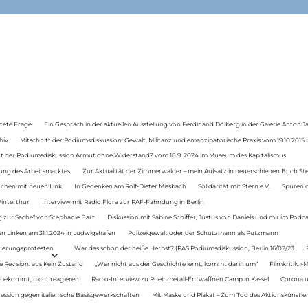
tete Frage
Ein Gespräch in der aktuellen Ausstellung von Ferdinand Dölberg in der Galerie Anton J
hiv
Mitschnitt der Podiumsdiskussion: Gewalt, Militanz und emanzipatorische Praxis vom 19.10.2015 i
tt der Podiumsdiskussion Armut ohne Widerstand? vom 18.9..2024 im Museum des Kapitalismus
ung des Arbeitsmarktes
Zur Aktualität der Zimmerwalder – mein Aufsatz in neuerschienen Buch St
auchen mit neuen Link
In Gedenken am Rolf-Dieter Missbach
Solidarität mit Stern e.V.
Spuren d
Winterthur
Interview mit Radio Flora zur RAF-Fahndung in Berlin
 zur Sache“ von Stephanie Bart
Diskussion mit Sabine Schiffer, Justus von Daniels und mir im Podc
n Linken am 31.1.2024 in Ludwigshafen
Polizeigewalt oder der Schutzmann als Putzmann
Teuerungsprotesten
War das schon der heiße Herbst? (PAS Podiumsdiskussion, Berlin 16/02/23
e Revision: aus Kein Zustand
„Wer nicht aus der Geschichte lernt, kommt darin um“
Filmkritik: »
 bekommt, nicht reagieren
Radio-Interview zu Rheinmetall-Entwaffnen Camp in Kassel
Corona u
ression gegen italienische Basisgewerkschaften
Mit Maske und Plakat – Zum Tod des Aktionskünstler