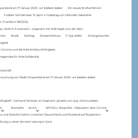
eckland am 17.Januar 2023– wir bleiben dabei:
Ein neues Strafverfahren:
Fuldaer Verhältnisse: 13. April: 4 Todestag von Matiul­lah Jabarkhel
n, Frankfurt 19/03/22)
ax, Wahl in Frankreich – Gespräch mit Willi Hajek vom 28. März
nen
Streik
Zahltag
Antisemitismus
F-Typ-Zellen
Zwangsräumen
higkeit
 Corona und die linke Kritik(un)Fähigkeit,
ngsprobe für linke Solidarität
rkschaft
hsuchung von Radio Dreyeckland am 17.Januar 2023– wir bleiben dabei:
 fähigkeit“- Gerhard Hanloser im Gespräch- jenseits von sog. »Schwurbelei«
).
Startseite
Archiv
AKTUELL: Biopolitik – Diskussion über Corona
ws und Desinformation zwischen Deutschland und Russland auf Russland.tv
ltung zu einer Sarrazin-Lesung in Gera