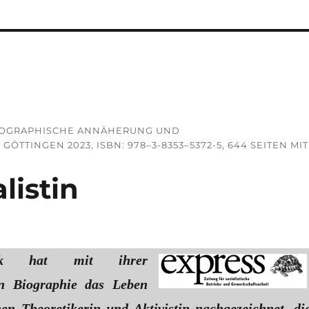
 BIOGRAPHISCHE ANNÄHERUNG UND E
TINGEN 2023, ISBN: 978–3-8353–5372-5, 644 SEITEN MIT 6
listin
ck hat mit ihrer
n Biographie das Leben
chen Theoretikerin und Aktivistin nachgezeichnet, di