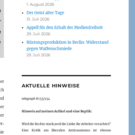
1. August 2026
n
Der Geist alter Tage
31. Juli 2026
r
Appell für den Erhalt der Medienfreiheit
n
29. Juli 2026
e
Rüstungsproduktion in Berlin: Widerstand
gegen Waffenschmiede
29. Juli 2026
er
AKTUELLE HINWEISE
ch
nd
telegraph
#133/134
er
Hinweis auf meinen Artikel und eine Replik:
er
r-
Wird die Rechte stark,weil die Linke die Arbeiter verachtet?
Eine Kritik am liberalen Antirassismus ist ebenso
ie