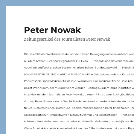
Peter Nowak
Zeitungsartikel des Journalisten Peter Nowak
Die Linie Elsässer-Wertmüller in der antideutschen Bewegung und eine unbeantwor
Aus dem Archiv: Buchtipp: Gegenbilder zur Expo
Telepolis und das verlorene Arc
Appell zur antifaschistischen Zusammenarbeit bei der Bundestagswahl
Mitschni
LOHNARBEIT IN DEUTSCHLAND IM JAHR 2024 – Eine Diskussionsrunde zur Entwickl
Podiumsdiskussion: Medienkritik ist links. Warum wir eine medienkritische Linke br
Das ist Wohnraum, der muss bewohnt werden – Beitrag aus dem Radio Stadtfilter 
Interview mit dem Journalisten Peter Nowak zu einem Film zu dem Buch „Erzählung
Vortrag Peter Nowak – Kurze Geschichte der Antisemitismusdebatte in der deutsche
Neues Buch erschienen: KlassenLos – Sozialer Widerstand von Hartz IV bis zu den 
Onlinedebatte zur Perspektive von Klimaaktivistmus und Beschäftigten
National
Achtung: Mein Mailaccount wurde gehackt. Wenn ihr Mails unter p.nowak@gmx.de
Wenn Arbeitskämpfe für kriminell erklärt werden: 2 Radiointerviews mit mir zur Rep