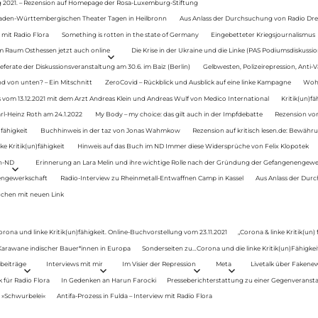
g 2021. – Rezension auf Homepage der Rosa-Luxemburg-Stiftung
Baden-Württembergischen Theater Tagen in Heilbronn
Aus Anlass der Durchsuchung von Radio Drey
 mit Radio Flora
Something is rotten in the state of Germany
Eingebetteter Kriegsjournalismus
im Raum Osthessen jetzt auch online
Die Krise in der Ukraine und die Linke (PAS Podiumsdiskussio
ferate der Diskussionsveranstaltung am 30.6. im Baiz (Berlin)
Gelbwesten, Polizeirepression, Anti-V
 von unten? – Ein Mitschnitt
ZeroCovid – Rückblick und Ausblick auf eine linke Kampagne
Woh
 vom 13.12.2021 mit dem Arzt Andreas Klein und Andreas Wulf von Medico International
Kritik(un)fä
rl-Heinz Roth am 24.1.2022
My Body – my choice: das gilt auch in der Impfdebatte
Rezension von
fähigkeit
Buchhinweis in der taz von Jonas Wahmkow
Rezension auf kritisch lesen.de: Bewähru
e Kritik(un)fähigkeit
Hinweis auf das Buch im ND Immer diese Widersprüche von Felix Klopotek
en-ND
Erinnerung an Lara Melin und ihre wichtige Rolle nach der Gründung der Gefangenengewe
nengewerkschaft
Radio-Interview zu Rheinmetall-Entwaffnen Camp in Kassel
Aus Anlass der Durc
auchen mit neuen Link
orona und linke Kritik(un)fähigkeit. Online-Buchvorstellung vom 23.11.2021
„Corona & linke Kritik(un)
: Karawane indischer Bauer*innen in Europa
Sonderseiten zu…Corona und die linke Kritik(un)Fähigkeit
beiträge
Interviews mit mir
Im Visier der Repression
Meta
Livetalk über Fakene
für Radio Flora
In Gedenken an Harun Farocki
Presseberichterstattung zu einer Gegenveransta
. »Schwurbelei«
Antifa-Prozess in Fulda – Interview mit Radio Flora