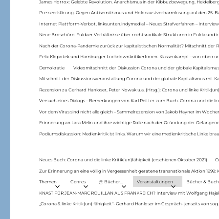
James Horrox: Gelebte Revolution. Anarchismus in der Kibbuzbewegung, Heidelber
Presseerklärung: Gegen Antisemitismus und Holocaustverharmlosung auf den 25. 
Internet Plattform-Verbot, linksunten.indymedia1 – Neues Strafverfahren – Interview
Neue Broschüre: Fuldaer Verhältnisse über rechtsradikale Strukturen in Fulda und 
Nach der Corona-Pandemie zurück zur kapitalistischen Normalität? Mitschnitt der Re
Felix Klopotek und Hamburger LockdownkritikerInnen: Klassenkampf – von oben und
Demokratie
Videomitschnitt der Diskussion Corona und der globale Kapitalismus
Mitschnitt der Diskussionsveranstaltung Corona und der globale Kapitalismus mit Ka
Rezension zu Gerhard Hanloser, Peter Nowak u.a. (Hrsg.): Corona und linke Kritik(un)
Versuch eines Dialogs – Bemerkungen von Karl Reitter zum Buch: Corona und die link
Vor dem Virus sind nicht alle gleich – Sammelrezension von Jakob Hayner im Woch
Erinnerung an Lara Melin und ihre wichtige Rolle nach der Gründung der Gefange
Podiumsdiskussion: Medienkritik ist links. Warum wir eine medienkritische Linke br
Neues Buch: Corona und die linke Kritik(un)fähigkeit (erschienen Oktober 2021)
C
Zur Erinnerung an eine völlig in Vergessenheit geratene transnationale Aktion 1999
Themen
Genres
@ Bücher…
Veranstaltungen
Bücher & Buch
KNAST FÜR JEAN-MARC ROUILLAN AUS FRANKREICH? Interview mit Wolfgang Hajek 
„Corona & linke Kritik(un) fähigkeit“- Gerhard Hanloser im Gespräch- jenseits von sog