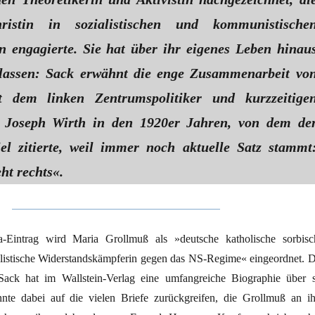
ristin in sozialistischen und kommunistische
n engagierte. Sie hat über ihr eigenes Leben hinau
rlassen: Sack erwähnt die enge Zusammenarbeit vo
 dem linken Zentrumspolitiker und kurzzeitige
r Joseph Wirth in den 1920er Jahren, von dem de
el zitierte, weil immer noch aktuelle Satz stammt
ht rechts«.
-Eintrag wird Maria Grollmuß als »deutsche katholische sorbisc
ialistische Widerstandskämpferin gegen das NS-Regime« eingeordnet. D
 Sack hat im Wallstein-Verlag eine umfangreiche Biographie über s
nte dabei auf die vielen Briefe zurückgreifen, die Grollmuß an ih