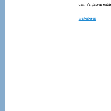
dem Vergessen entris
„Brechts Autositze“
weiterlesen