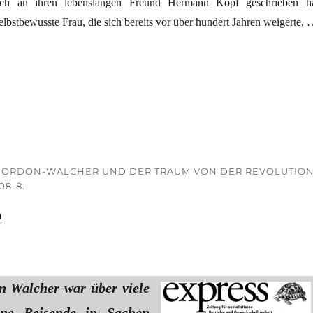
uch an ihren lebenslangen Freund Hermann Kopf geschrieben ha
lbstbewusste Frau, die sich bereits vor über hundert Jahren weigerte,
stin“
 GORDON-WALCHER UND DER TRAUM VON DER REVOLUTION
08-8.
e
 Walcher war über viele
ine Reisende in Sachen