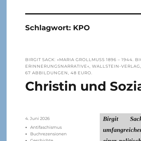
Schlagwort:
KPO
BIRGIT SACK: »MARIA GROLLMUSS 1896 – 1944.
RINNERUNGSNARRATIVE«, WALLSTEIN-VERLAG, GÖT
7 ABBILDUNGEN, 48 EURO.
Christin und Sozia
Birgit Sa
Veröffentlicht
4. Juni 2026
am
Kategorien
Antifaschismus
umfangreiche
Buchrezensionen
einer politis
Geschichte