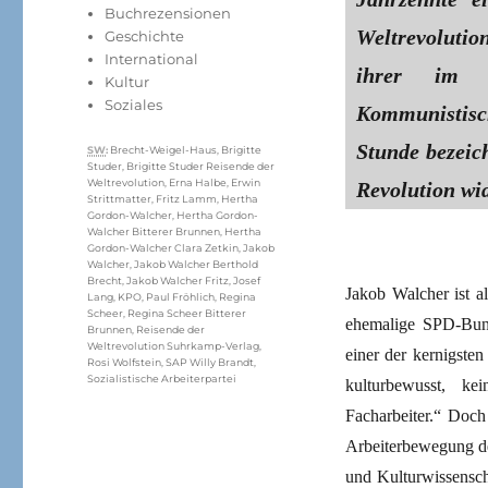
Buchrezensionen
Weltrevolutio
Geschichte
International
ihrer im S
Kultur
Soziales
Kommunistisc
Stunde bezeic
Schlagwörter
SW
:
Brecht-Weigel-Haus
,
Brigitte
Studer
,
Brigitte Studer Reisende der
Weltrevolution
,
Erna Halbe
,
Erwin
Revolution wi
Strittmatter
,
Fritz Lamm
,
Hertha
Gordon-Walcher
,
Hertha Gordon-
Walcher Bitterer Brunnen
,
Hertha
Gordon-Walcher Clara Zetkin
,
Jakob
Walcher
,
Jakob Walcher Berthold
Brecht
,
Jakob Walcher Fritz
,
Josef
Jakob Walcher ist a
Lang
,
KPO
,
Paul Fröhlich
,
Regina
Scheer
,
Regina Scheer Bitterer
ehemalige SPD-Bund
Brunnen
,
Reisende der
Weltrevolution Suhrkamp-Verlag
,
einer der kernigste
Rosi Wolfstein
,
SAP Willy Brandt
,
Sozialistische Arbeiterpartei
kulturbewusst, kei
Facharbeiter.“ Doch
Arbeiterbewegung der
und Kulturwissensch