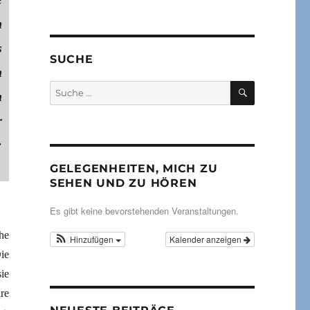
n
s
SUCHE
n
SUCHEN
Suche
n
nach:
r
:
GELEGENHEITEN, MICH ZU
SEHEN UND ZU HÖREN
Es gibt keine bevorstehenden Veranstaltungen.
he
Hinzufügen
Kalender anzeigen
ie
ie
re