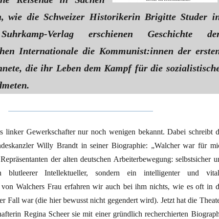
n, wie die Schweizer Historikerin Brigitte Studer i
uhrkamp-Verlag erschienen Geschichte de
hen Internationale die Kommunist:innen der erste
hnete, die ihr Leben dem Kampf für die sozialistisch
dmeten.
ls linker Gewerkschafter nur noch wenigen bekannt. Dabei schreibt d
eskanzler Willy Brandt in seiner Biographie: „Walcher war für mi
n Repräsentanten der alten deutschen Arbeiterbewegung: selbstsicher u
n blutleerer Intellektueller, sondern ein intelligenter und vital
 von Walchers Frau erfahren wir auch bei ihm nichts, wie es oft in d
 Fall war (die hier bewusst nicht gegendert wird). Jetzt hat die Theate
afterin Regina Scheer sie mit einer gründlich recherchierten Biograph