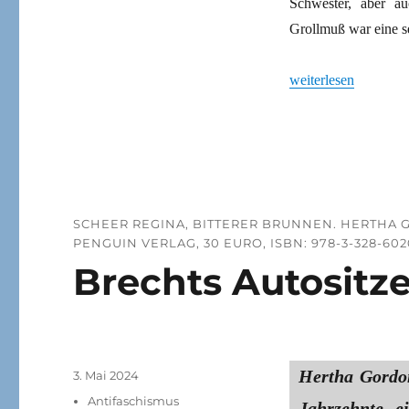
Schwester, aber a
Grollmuß war eine se
„Christin und Soziali
weiterlesen
SCHEER REGINA, BITTERER BRUNNEN. HERTHA
PENGUIN VERLAG, 30 EURO, ISBN: 978-3-328-602
Brechts Autositz
Hertha Gordon
Veröffentlicht
3. Mai 2024
am
Kategorien
Antifaschismus
Jahrzehnte e