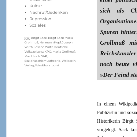
Kultur
sich als Ch
Nachruf/Gedenken
Repression
Organisatione
Soziales
Spuren hinte
Schlagwörter
SW
:
Birgit Sack
,
Birgit Sack Maria
Grollmuß mit
Grollmuß
,
Hermann Kopf
,
Joseph
Wirth
,
Joseph Wirth Deutsche
Reichskanzle
Volkszeitung
,
KPO
,
Maria Grollmuß
,
Max Ulrich
,
SAP
,
Sozialfaschismustheorie
,
Wallstein-
noch heute vi
Verlag
,
Windthorstbund
»Der Feind ste
In einem Wikipedia
Publizistin und soz
Historikerin Birgit
vorgelegt. Sack kon