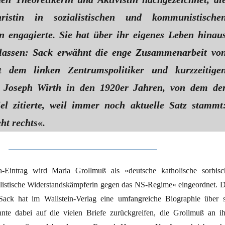
ristin in sozialistischen und kommunistische
n engagierte. Sie hat über ihr eigenes Leben hinau
rlassen: Sack erwähnt die enge Zusammenarbeit vo
 dem linken Zentrumspolitiker und kurzzeitige
r Joseph Wirth in den 1920er Jahren, von dem de
el zitierte, weil immer noch aktuelle Satz stammt
ht rechts«.
-Eintrag wird Maria Grollmuß als »deutsche katholische sorbisc
ialistische Widerstandskämpferin gegen das NS-Regime« eingeordnet. D
 Sack hat im Wallstein-Verlag eine umfangreiche Biographie über s
nte dabei auf die vielen Briefe zurückgreifen, die Grollmuß an ih