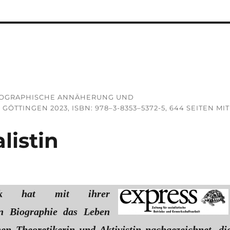
 BIOGRAPHISCHE ANNÄHERUNG UND E
TINGEN 2023, ISBN: 978–3-8353–5372-5, 644 SEITEN MIT 6
listin
ck hat mit ihrer
n Biographie das Leben
chen Theoretikerin und Aktivistin nachgezeichnet, di