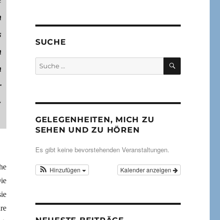
n
s
SUCHE
n
SUCHEN
Suche
n
nach:
r
:
GELEGENHEITEN, MICH ZU
SEHEN UND ZU HÖREN
Es gibt keine bevorstehenden Veranstaltungen.
he
Hinzufügen
Kalender anzeigen
ie
ie
re