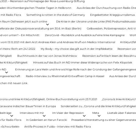
g 2021. – Rezension auf Homepage der Rosa-Luxemburg-Stiftung
Baden-Württembergischen Theater Tagen in Heilbronn
Aus Anlass der Durchsuchung von Radio Drey
 mit Radio Flora
Something is rotten in the state of Germany
Eingebetteter Kriegsjournalismus
im Raum Osthessen jetzt auch online
Die Krise in der Ukraine und die Linke (PAS Podiumsdiskussio
ferate der Diskussionsveranstaltung am 30.6. im Baiz (Berlin)
Gelbwesten, Polizeirepression, Anti-V
 von unten? – Ein Mitschnitt
ZeroCovid – Rückblick und Ausblick auf eine linke Kampagne
Woh
 vom 13.12.2021 mit dem Arzt Andreas Klein und Andreas Wulf von Medico International
Kritik(un)fä
rl-Heinz Roth am 24.1.2022
My Body – my choice: das gilt auch in der Impfdebatte
Rezension von
fähigkeit
Buchhinweis in der taz von Jonas Wahmkow
Rezension auf kritisch lesen.de: Bewähru
e Kritik(un)fähigkeit
Hinweis auf das Buch im ND Immer diese Widersprüche von Felix Klopotek
en-ND
Erinnerung an Lara Melin und ihre wichtige Rolle nach der Gründung der Gefangenengewe
nengewerkschaft
Radio-Interview zu Rheinmetall-Entwaffnen Camp in Kassel
Aus Anlass der Durc
auchen mit neuen Link
orona und linke Kritik(un)fähigkeit. Online-Buchvorstellung vom 23.11.2021
„Corona & linke Kritik(un)
: Karawane indischer Bauer*innen in Europa
Sonderseiten zu…Corona und die linke Kritik(un)Fähigkeit
beiträge
Interviews mit mir
Im Visier der Repression
Meta
Livetalk über Fakene
für Radio Flora
In Gedenken an Harun Farocki
Presseberichterstattung zu einer Gegenveransta
. »Schwurbelei«
Antifa-Prozess in Fulda – Interview mit Radio Flora