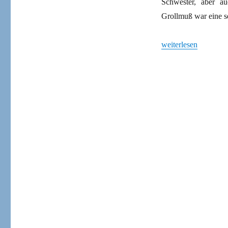
Schwester, aber a
Grollmuß war eine se
„Christin und Soziali
weiterlesen