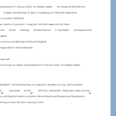
eckland am 17.Januar 2023– wir bleiben dabei:
Ein neues Strafverfahren:
Fuldaer Verhältnisse: 13. April: 4 Todestag von Matiul­lah Jabarkhel
n, Frankfurt 19/03/22)
ax, Wahl in Frankreich – Gespräch mit Willi Hajek vom 28. März
nen
Streik
Zahltag
Antisemitismus
F-Typ-Zellen
Zwangsräumen
higkeit
 Corona und die linke Kritik(un)Fähigkeit,
ngsprobe für linke Solidarität
rkschaft
hsuchung von Radio Dreyeckland am 17.Januar 2023– wir bleiben dabei:
 fähigkeit“- Gerhard Hanloser im Gespräch- jenseits von sog. »Schwurbelei«
).
Startseite
Archiv
AKTUELL: Biopolitik – Diskussion über Corona
ws und Desinformation zwischen Deutschland und Russland auf Russland.tv
ltung zu einer Sarrazin-Lesung in Gera