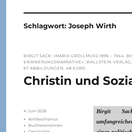
Schlagwort:
Joseph Wirth
BIRGIT SACK: »MARIA GROLLMUSS 1896 – 1944.
RINNERUNGSNARRATIVE«, WALLSTEIN-VERLAG, GÖT
7 ABBILDUNGEN, 48 EURO.
Christin und Sozia
Birgit Sa
Veröffentlicht
4. Juni 2026
am
Kategorien
Antifaschismus
umfangreiche
Buchrezensionen
einer politis
Geschichte