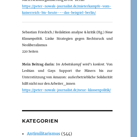
https://peter-nowak-journalist.de/mieterkampfe-vom-
kaiserreich-bis-heute-–-das-beispiel-berlin/
Sebastian Friedrich / Redaktion analyse & kritik (Hg.)
Neue
Klassenpolitik
. Linke Strategien gegen Rechtsruck und
Neoliberalismus
220 Seiten
Mein Beitrag darin:
Im Arbeitskampf wird’s konkret
. Von
Lesbian und Gays Support the Miners bis zur
Unterstützung von Amazon: außerbetriebliche Solidarität
hilft nicht nur den Arbeiter_innen
https://peter-nowak-journalist.de/neue-klassenpolitik/
KATEGORIEN
Antimilitarismus
(544)