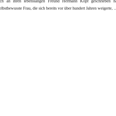
uch an ihren lebenslangen Freund Hermann Kopf geschrieben ha
lbstbewusste Frau, die sich bereits vor über hundert Jahren weigerte,
stin“