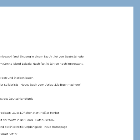
anizewski fand Eingang in einem Taz-Artikel von Beate Scheder
m Conne Island-Leipzig: Nach fast 10 Jahren noch interessant.
erben und Sterben lassen
er Solidarität – Neues Buch vom Verlag „Die Buchmacherei“
ast des Deutschlandfunk:
Podcast: Laues Lüftchen statt Heißer Herbst
Mit der Waffe in der Hand – Cottbus 1920«.
nd die linke Kritik(un)dähigkeit – neue Homepage
s Kurt Jotter