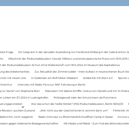
tete Frage
Ein Gespräch in der aktuellen Ausstellung von Ferdinand Dölberg in der Galerie Anton J
hiv
Mitschnitt der Podiumsdiskussion: Gewalt, Militanz und emanzipatorische Praxis vom 19.10.2015 i
tt der Podiumsdiskussion Armut ohne Widerstand? vom 18.9..2024 im Museum des Kapitalismus
ung des Arbeitsmarktes
Zur Aktualität der Zimmerwalder – mein Aufsatz in neuerschienen Buch St
auchen mit neuen Link
In Gedenken am Rolf-Dieter Missbach
Solidarität mit Stern e.V.
Spuren d
Winterthur
Interview mit Radio Flora zur RAF-Fahndung in Berlin
 zur Sache“ von Stephanie Bart
Diskussion mit Sabine Schiffer, Justus von Daniels und mir im Podc
n Linken am 31.1.2024 in Ludwigshafen
Polizeigewalt oder der Schutzmann als Putzmann
Teuerungsprotesten
War das schon der heiße Herbst? (PAS Podiumsdiskussion, Berlin 16/02/23
e Revision: aus Kein Zustand
„Wer nicht aus der Geschichte lernt, kommt darin um“
Filmkritik: »
 bekommt, nicht reagieren
Radio-Interview zu Rheinmetall-Entwaffnen Camp in Kassel
Corona u
ression gegen italienische Basisgewerkschaften
Mit Maske und Plakat – Zum Tod des Aktionskünstler