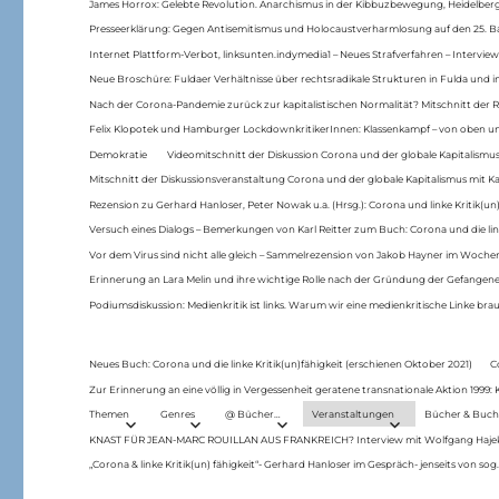
James Horrox: Gelebte Revolution. Anarchismus in der Kibbuzbewegung, Heidelber
Presseerklärung: Gegen Antisemitismus und Holocaustverharmlosung auf den 25. 
Internet Plattform-Verbot, linksunten.indymedia1 – Neues Strafverfahren – Interview
Neue Broschüre: Fuldaer Verhältnisse über rechtsradikale Strukturen in Fulda und 
Nach der Corona-Pandemie zurück zur kapitalistischen Normalität? Mitschnitt der Re
Felix Klopotek und Hamburger LockdownkritikerInnen: Klassenkampf – von oben und
Demokratie
Videomitschnitt der Diskussion Corona und der globale Kapitalismus
Mitschnitt der Diskussionsveranstaltung Corona und der globale Kapitalismus mit Ka
Rezension zu Gerhard Hanloser, Peter Nowak u.a. (Hrsg.): Corona und linke Kritik(un)
Versuch eines Dialogs – Bemerkungen von Karl Reitter zum Buch: Corona und die link
Vor dem Virus sind nicht alle gleich – Sammelrezension von Jakob Hayner im Woch
Erinnerung an Lara Melin und ihre wichtige Rolle nach der Gründung der Gefange
Podiumsdiskussion: Medienkritik ist links. Warum wir eine medienkritische Linke br
Neues Buch: Corona und die linke Kritik(un)fähigkeit (erschienen Oktober 2021)
C
Zur Erinnerung an eine völlig in Vergessenheit geratene transnationale Aktion 1999
Themen
Genres
@ Bücher…
Veranstaltungen
Bücher & Buch
KNAST FÜR JEAN-MARC ROUILLAN AUS FRANKREICH? Interview mit Wolfgang Hajek 
„Corona & linke Kritik(un) fähigkeit“- Gerhard Hanloser im Gespräch- jenseits von sog