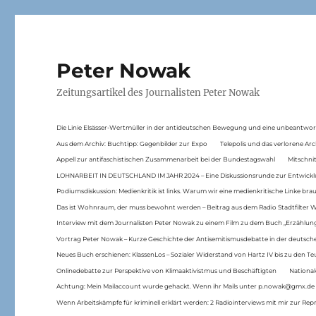
Peter Nowak
Zeitungsartikel des Journalisten Peter Nowak
Die Linie Elsässer-Wertmüller in der antideutschen Bewegung und eine unbeantwor
Aus dem Archiv: Buchtipp: Gegenbilder zur Expo
Telepolis und das verlorene Arc
Appell zur antifaschistischen Zusammenarbeit bei der Bundestagswahl
Mitschni
LOHNARBEIT IN DEUTSCHLAND IM JAHR 2024 – Eine Diskussionsrunde zur Entwickl
Podiumsdiskussion: Medienkritik ist links. Warum wir eine medienkritische Linke br
Das ist Wohnraum, der muss bewohnt werden – Beitrag aus dem Radio Stadtfilter 
Interview mit dem Journalisten Peter Nowak zu einem Film zu dem Buch „Erzählung
Vortrag Peter Nowak – Kurze Geschichte der Antisemitismusdebatte in der deutsche
Neues Buch erschienen: KlassenLos – Sozialer Widerstand von Hartz IV bis zu den 
Onlinedebatte zur Perspektive von Klimaaktivistmus und Beschäftigten
National
Achtung: Mein Mailaccount wurde gehackt. Wenn ihr Mails unter p.nowak@gmx.de
Wenn Arbeitskämpfe für kriminell erklärt werden: 2 Radiointerviews mit mir zur Rep