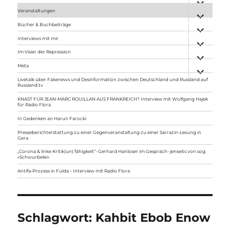
anzeigen
Veranstaltungen
Unterme
anzeigen
Bücher & Buchbeiträge
Unterme
anzeigen
Interviews mit mir
Unterme
anzeigen
Im Visier der Repression
Unterme
anzeigen
Meta
Unterme
anzeigen
Livetalk über Fakenews und Desinformation zwischen Deutschland und Russland auf
Russland.tv
KNAST FÜR JEAN-MARC ROUILLAN AUS FRANKREICH? Interview mit Wolfgang Hajek
für Radio Flora
In Gedenken an Harun Farocki
Presseberichterstattung zu einer Gegenveranstaltung zu einer Sarrazin-Lesung in
Gera
„Corona & linke Kritik(un) fähigkeit“- Gerhard Hanloser im Gespräch- jenseits von sog.
»Schwurbelei«
Antifa-Prozess in Fulda – Interview mit Radio Flora
Schlagwort:
Kahbit Ebob Enow