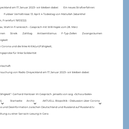
eckland am 17.Januar 2023– wir bleiben dabei:
Ein neues Strafverfahren:
Fuldaer Verhältnisse: 13. April: 4 Todestag von Matiul­lah Jabarkhel
n, Frankfurt 19/03/22)
ax, Wahl in Frankreich – Gespräch mit Willi Hajek vom 28. März
nen
Streik
Zahltag
Antisemitismus
F-Typ-Zellen
Zwangsräumen
higkeit
 Corona und die linke Kritik(un)Fähigkeit,
ngsprobe für linke Solidarität
rkschaft
hsuchung von Radio Dreyeckland am 17.Januar 2023– wir bleiben dabei:
 fähigkeit“- Gerhard Hanloser im Gespräch- jenseits von sog. »Schwurbelei«
).
Startseite
Archiv
AKTUELL: Biopolitik – Diskussion über Corona
ws und Desinformation zwischen Deutschland und Russland auf Russland.tv
ltung zu einer Sarrazin-Lesung in Gera