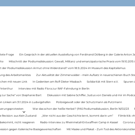
tete Frage
Ein Gespräch in der aktuellen Ausstellung von Ferdinand Dölberg in der Galerie Anton J
hiv
Mitschnitt der Podiumsdiskussion: Gewalt, Militanz und emanzipatorische Praxis vom 19.10.2015 i
tt der Podiumsdiskussion Armut ohne Widerstand? vom 18.9..2024 im Museum des Kapitalismus
ung des Arbeitsmarktes
Zur Aktualität der Zimmerwalder – mein Aufsatz in neuerschienen Buch St
auchen mit neuen Link
In Gedenken am Rolf-Dieter Missbach
Solidarität mit Stern e.V.
Spuren d
Winterthur
Interview mit Radio Flora zur RAF-Fahndung in Berlin
 zur Sache“ von Stephanie Bart
Diskussion mit Sabine Schiffer, Justus von Daniels und mir im Podc
n Linken am 31.1.2024 in Ludwigshafen
Polizeigewalt oder der Schutzmann als Putzmann
Teuerungsprotesten
War das schon der heiße Herbst? (PAS Podiumsdiskussion, Berlin 16/02/23
e Revision: aus Kein Zustand
„Wer nicht aus der Geschichte lernt, kommt darin um“
Filmkritik: »
 bekommt, nicht reagieren
Radio-Interview zu Rheinmetall-Entwaffnen Camp in Kassel
Corona u
ression gegen italienische Basisgewerkschaften
Mit Maske und Plakat – Zum Tod des Aktionskünstler