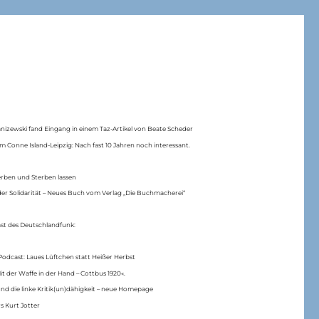
anizewski fand Eingang in einem Taz-Artikel von Beate Scheder
m Conne Island-Leipzig: Nach fast 10 Jahren noch interessant.
erben und Sterben lassen
er Solidarität – Neues Buch vom Verlag „Die Buchmacherei“
ast des Deutschlandfunk:
Podcast: Laues Lüftchen statt Heißer Herbst
Mit der Waffe in der Hand – Cottbus 1920«.
nd die linke Kritik(un)dähigkeit – neue Homepage
s Kurt Jotter