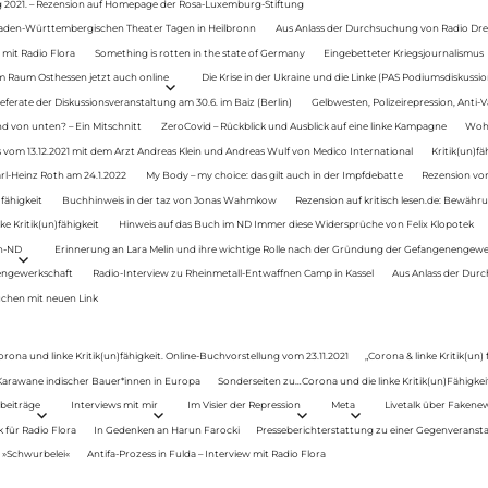
g 2021. – Rezension auf Homepage der Rosa-Luxemburg-Stiftung
Baden-Württembergischen Theater Tagen in Heilbronn
Aus Anlass der Durchsuchung von Radio Drey
 mit Radio Flora
Something is rotten in the state of Germany
Eingebetteter Kriegsjournalismus
im Raum Osthessen jetzt auch online
Die Krise in der Ukraine und die Linke (PAS Podiumsdiskussio
ferate der Diskussionsveranstaltung am 30.6. im Baiz (Berlin)
Gelbwesten, Polizeirepression, Anti-V
 von unten? – Ein Mitschnitt
ZeroCovid – Rückblick und Ausblick auf eine linke Kampagne
Woh
 vom 13.12.2021 mit dem Arzt Andreas Klein und Andreas Wulf von Medico International
Kritik(un)fä
rl-Heinz Roth am 24.1.2022
My Body – my choice: das gilt auch in der Impfdebatte
Rezension von
fähigkeit
Buchhinweis in der taz von Jonas Wahmkow
Rezension auf kritisch lesen.de: Bewähru
e Kritik(un)fähigkeit
Hinweis auf das Buch im ND Immer diese Widersprüche von Felix Klopotek
en-ND
Erinnerung an Lara Melin und ihre wichtige Rolle nach der Gründung der Gefangenengewe
nengewerkschaft
Radio-Interview zu Rheinmetall-Entwaffnen Camp in Kassel
Aus Anlass der Durc
auchen mit neuen Link
orona und linke Kritik(un)fähigkeit. Online-Buchvorstellung vom 23.11.2021
„Corona & linke Kritik(un)
: Karawane indischer Bauer*innen in Europa
Sonderseiten zu…Corona und die linke Kritik(un)Fähigkeit
beiträge
Interviews mit mir
Im Visier der Repression
Meta
Livetalk über Fakene
für Radio Flora
In Gedenken an Harun Farocki
Presseberichterstattung zu einer Gegenveransta
. »Schwurbelei«
Antifa-Prozess in Fulda – Interview mit Radio Flora