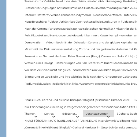
James Horrox: Gelebte Revolution. Anarchismus in der Kibbuzbewegung, Heidelber
Presseerklärung: Gegen Antisemitismus und Holocaustverharmlosung auf den 25. 
Internet Plattform-Verbot, linksunten.indymedia1 – Neues Strafverfahren – Interview
Neue Broschüre: Fuldaer Verhältnisse über rechtsradikale Strukturen in Fulda und 
Nach der Corona-Pandemie zurück zur kapitalistischen Normalität? Mitschnitt der Re
Felix Klopotek und Hamburger LockdownkritikerInnen: Klassenkampf – von oben und
Demokratie
Videomitschnitt der Diskussion Corona und der globale Kapitalismus
Mitschnitt der Diskussionsveranstaltung Corona und der globale Kapitalismus mit Ka
Rezension zu Gerhard Hanloser, Peter Nowak u.a. (Hrsg.): Corona und linke Kritik(un)
Versuch eines Dialogs – Bemerkungen von Karl Reitter zum Buch: Corona und die link
Vor dem Virus sind nicht alle gleich – Sammelrezension von Jakob Hayner im Woch
Erinnerung an Lara Melin und ihre wichtige Rolle nach der Gründung der Gefange
Podiumsdiskussion: Medienkritik ist links. Warum wir eine medienkritische Linke br
Neues Buch: Corona und die linke Kritik(un)fähigkeit (erschienen Oktober 2021)
C
Zur Erinnerung an eine völlig in Vergessenheit geratene transnationale Aktion 1999
Themen
Genres
@ Bücher…
Veranstaltungen
Bücher & Buch
KNAST FÜR JEAN-MARC ROUILLAN AUS FRANKREICH? Interview mit Wolfgang Hajek 
„Corona & linke Kritik(un) fähigkeit“- Gerhard Hanloser im Gespräch- jenseits von sog