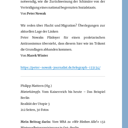
notwendig, wie die Zurückweisung der Schimäre von der
Verteidigung eines national begrenzten Sozialstaats.
Von
Peter Nowak
Wir reden über Flucht und Migration? Überlegungen zur
aktuellen Lage der Linken
Peter Nowaks Plädoyer für einen proletarischen
Antirassismus übersieht, dass diesem hier wie im Trikont
die Grundlagen abhanden kommen.
Von
Marek Winter
https://peter-nowak-journalist.de/telegraph-133134/
Philipp Mattern (Hg.)
Mieterkämpfe
. Vom Kaiserreich bis heute – Das Beispiel
Berlin
Realität der Utopie 3
212 Seiten, 30 Fotos
Mein Beitrag darin:
Vom WBA zu »Wir Bleiben Alle!«
132
Mieterselbstorganisierung in Ost-Berlin