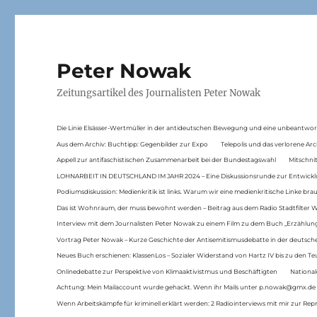
Peter Nowak
Zeitungsartikel des Journalisten Peter Nowak
Die Linie Elsässer-Wertmüller in der antideutschen Bewegung und eine unbeantwor
Aus dem Archiv: Buchtipp: Gegenbilder zur Expo
Telepolis und das verlorene Arc
Appell zur antifaschistischen Zusammenarbeit bei der Bundestagswahl
Mitschni
LOHNARBEIT IN DEUTSCHLAND IM JAHR 2024 – Eine Diskussionsrunde zur Entwickl
Podiumsdiskussion: Medienkritik ist links. Warum wir eine medienkritische Linke br
Das ist Wohnraum, der muss bewohnt werden – Beitrag aus dem Radio Stadtfilter 
Interview mit dem Journalisten Peter Nowak zu einem Film zu dem Buch „Erzählung
Vortrag Peter Nowak – Kurze Geschichte der Antisemitismusdebatte in der deutsche
Neues Buch erschienen: KlassenLos – Sozialer Widerstand von Hartz IV bis zu den 
Onlinedebatte zur Perspektive von Klimaaktivistmus und Beschäftigten
National
Achtung: Mein Mailaccount wurde gehackt. Wenn ihr Mails unter p.nowak@gmx.de
Wenn Arbeitskämpfe für kriminell erklärt werden: 2 Radiointerviews mit mir zur Rep