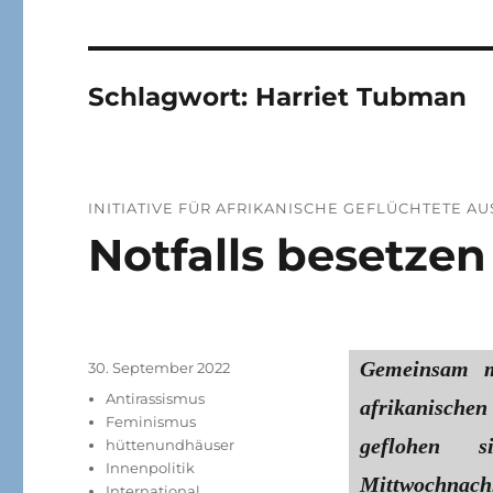
Schlagwort:
Harriet Tubman
INITIATIVE FÜR AFRIKANISCHE GEFLÜCHTETE A
Notfalls besetzen
Gemeinsam m
Veröffentlicht
30. September 2022
am
Kategorien
Antirassismus
afrikanische
Feminismus
geflohen 
hüttenundhäuser
Innenpolitik
Mittwochnach
International