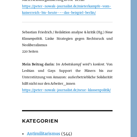
https://peter-nowak-journalist.de/mieterkampfe-vom-
kaiserreich-bis-heute-–-das-beispiel-berlin/
Sebastian Friedrich / Redaktion analyse & kritik (Hg.)
Neue
Klassenpolitik
. Linke Strategien gegen Rechtsruck und
Neoliberalismus
220 Seiten
Mein Beitrag darin:
Im Arbeitskampf wird’s konkret
. Von
Lesbian und Gays Support the Miners bis zur
Unterstützung von Amazon: außerbetriebliche Solidarität
hilft nicht nur den Arbeiter_innen
https://peter-nowak-journalist.de/neue-klassenpolitik/
KATEGORIEN
Antimilitarismus
(544)