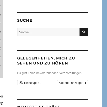
t
s
SUCHE
r
SUCHEN
Suche
n
nach:
e
t
m
GELEGENHEITEN, MICH ZU
SEHEN UND ZU HÖREN
-
Es gibt keine bevorstehenden Veranstaltungen.
Hinzufügen
Kalender anzeigen
er
ag