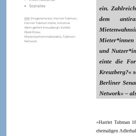
Soziales
ein. Zahlreich
dem antira
Schlagwörter
SW
:
Dragonerareal
,
Harriet Tubman
,
Harriet Tubman Halle
,
Initiative
Wem gehört Kreuzberg?
,
Kahbit
Mietenwahns
Ebob Enow
,
Mietenwahnsinnsbündnis
,
Tubman-
Mieter*innen
Network
und Nutzer*i
einte die Fo
Kreuzberg?« s
Berliner Sena
Network« – als
»Harriet Tubman 18
ehemaligen Adlerha