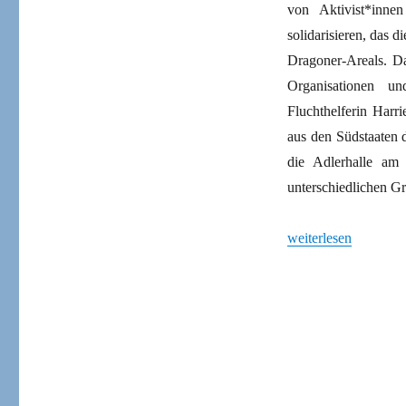
von Aktivist*inn
solidarisieren, das
Dragoner-Areals. D
Organisationen un
Fluchthelferin Harr
aus den Südstaaten d
die Adlerhalle am 
unterschiedlichen 
„Notfalls besetzen“
weiterlesen