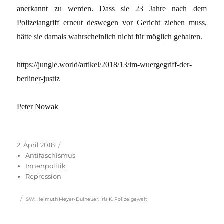
anerkannt zu werden. Dass sie 23 Jahre nach dem
Polizeiangriff erneut deswegen vor Gericht ziehen muss,
hätte sie damals wahrscheinlich nicht für möglich gehalten.
https://jungle.world/artikel/2018/13/im-wuergegriff-der-
berliner-justiz
Peter Nowak
Veröffentlicht
Kategorien
2. April 2018
am
Antifaschismus
Innenpolitik
Repression
Schlagwörter
SW
:
Helmuth Meyer-Dulheuer
,
Iris K. Polizeigewalt