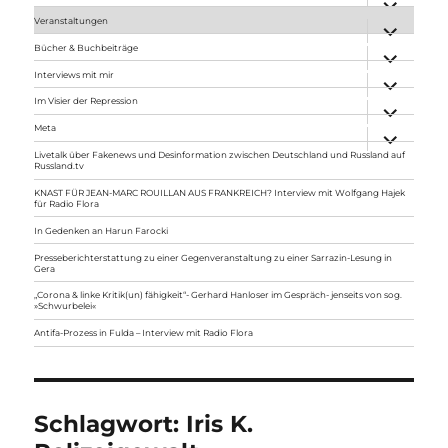
anzeigen
Veranstaltungen
Unterme
anzeigen
Bücher & Buchbeiträge
Unterme
anzeigen
Interviews mit mir
Unterme
anzeigen
Im Visier der Repression
Unterme
anzeigen
Meta
Unterme
anzeigen
Livetalk über Fakenews und Desinformation zwischen Deutschland und Russland auf
Russland.tv
KNAST FÜR JEAN-MARC ROUILLAN AUS FRANKREICH? Interview mit Wolfgang Hajek
für Radio Flora
In Gedenken an Harun Farocki
Presseberichterstattung zu einer Gegenveranstaltung zu einer Sarrazin-Lesung in
Gera
„Corona & linke Kritik(un) fähigkeit“- Gerhard Hanloser im Gespräch- jenseits von sog.
»Schwurbelei«
Antifa-Prozess in Fulda – Interview mit Radio Flora
Schlagwort:
Iris K.