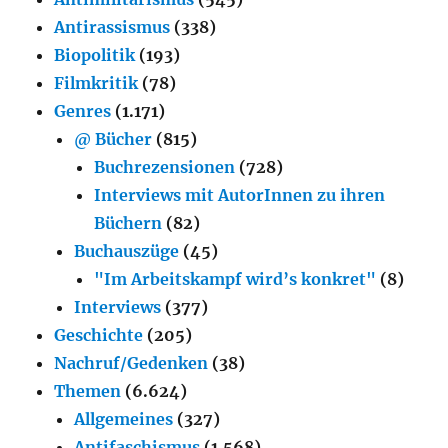
Antirassismus
(338)
Biopolitik
(193)
Filmkritik
(78)
Genres
(1.171)
@ Bücher
(815)
Buchrezensionen
(728)
Interviews mit AutorInnen zu ihren
Büchern
(82)
Buchauszüge
(45)
"Im Arbeitskampf wird’s konkret"
(8)
Interviews
(377)
Geschichte
(205)
Nachruf/Gedenken
(38)
Themen
(6.624)
Allgemeines
(327)
Antifaschismus
(1.568)