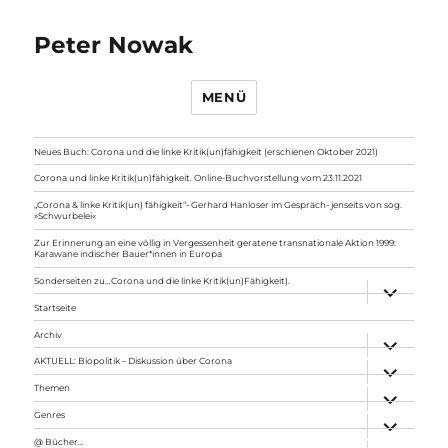
Peter Nowak
MENÜ
Neues Buch: Corona und die linke Kritik(un)fähigkeit (erschienen Oktober 2021)
Corona und linke Kritik(un)fähigkeit. Online-Buchvorstellung vom 23.11.2021
„Corona & linke Kritik(un) fähigkeit“- Gerhard Hanloser im Gespräch- jenseits von sog.
»Schwurbelei«
Zur Erinnerung an eine völlig in Vergessenheit geratene transnationale Aktion 1999:
Karawane indischer Bauer*innen in Europa
Sonderseiten zu…Corona und die linke Kritik(un)Fähigkeit).
Unterme
anzeigen
Startseite
Archiv
Unterme
anzeigen
AKTUELL: Biopolitik – Diskussion über Corona
Unterme
anzeigen
Themen
Unterme
anzeigen
Genres
Unterme
anzeigen
@ Bücher…
Unterme