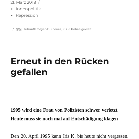
Veröffentlicht
Kategorien
21. März 2018
am
Innenpolitik
Repression
Schlagwörter
SW
:
Helmuth Meyer-Dulheuer
,
Iris K. Polizeigewalt
Erneut in den Rücken
gefallen
1995 wird eine Frau von Polizisten schwer verletzt.
Heute muss sie noch mal auf Entschädigung klagen
Den 20. April 1995 kann Iris K. bis heute nicht vergessen.