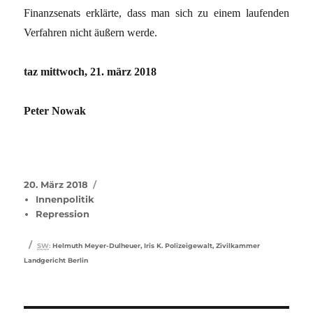
Finanzsenats erklärte, dass man sich zu einem laufenden
Verfahren nicht äußern werde.
taz mittwoch, 21. märz 2018
Peter Nowak
Veröffentlicht
Kategorien
20. März 2018
am
Innenpolitik
Repression
Schlagwörter
SW
:
Helmuth Meyer-Dulheuer
,
Iris K. Polizeigewalt
,
Zivilkammer
Landgericht Berlin