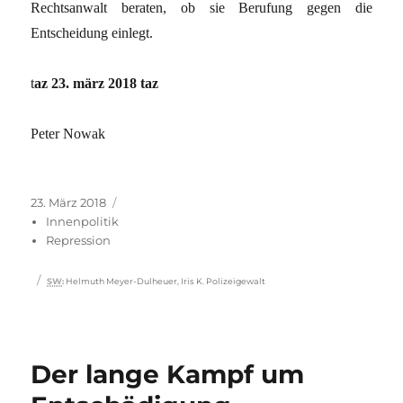
Rechtsanwalt beraten, ob sie Berufung gegen die
Entscheidung einlegt.
t
az 23. märz 2018 taz
Peter Nowak
Veröffentlicht
Kategorien
23. März 2018
am
Innenpolitik
Repression
Schlagwörter
SW
:
Helmuth Meyer-Dulheuer
,
Iris K. Polizeigewalt
Der lange Kampf um