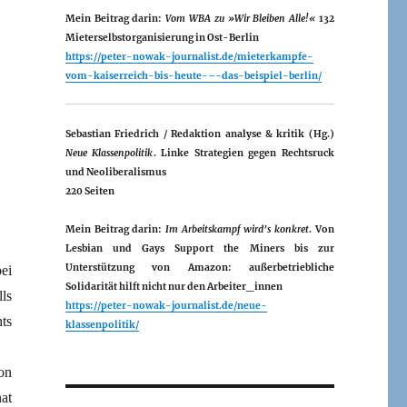
Mein Beitrag darin:
Vom WBA zu »Wir Bleiben Alle!«
132
Mieterselbstorganisierung in Ost-Berlin
https://peter-nowak-journalist.de/mieterkampfe-
vom-kaiserreich-bis-heute-–-das-beispiel-berlin/
Sebastian Friedrich / Redaktion analyse & kritik (Hg.)
Neue Klassenpolitik
. Linke Strategien gegen Rechtsruck
und Neoliberalismus
220 Seiten
Mein Beitrag darin:
Im Arbeitskampf wird’s konkret
. Von
Lesbian und Gays Support the Miners bis zur
Unterstützung von Amazon: außerbetriebliche
ei
Solidarität hilft nicht nur den Arbeiter_innen
ls
https://peter-nowak-journalist.de/neue-
ts
klassenpolitik/
on
at