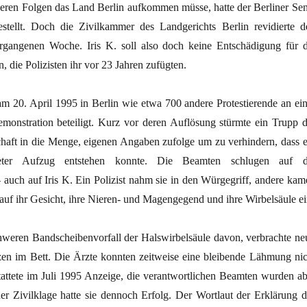
deren Folgen das Land Berlin aufkommen müsse, hatte der Berliner Sen
stellt. Doch die Zivilkammer des Landgerichts Berlin revidierte d
rgangenen Woche. Iris K. soll also doch keine Entschädigung für d
, die Polizisten ihr vor 23 Jahren zufügten.
am 20. April 1995 in Berlin wie etwa 700 andere Protestierende an ein
Demonstration beteiligt. Kurz vor deren Auflösung stürmte ein Trupp d
chaft in die Menge, eigenen Angaben zufolge um zu verhindern, dass e
eter Aufzug entstehen konnte. Die Beamten schlugen auf d
 auch auf Iris K. Ein Polizist nahm sie in den Würgegriff, andere kam
auf ihr Gesicht, ihre Nieren- und Magengegend und ihre Wirbelsäule ei
schweren Bandscheibenvorfall der Halswirbelsäule davon, verbrachte ne
n im Bett. Die Ärzte konnten zeitweise eine bleibende Lähmung nic
stattete im Juli 1995 Anzeige, die verantwortlichen Beamten wurden ab
iner Zivilklage hatte sie dennoch Erfolg. Der Wortlaut der Erklärung d