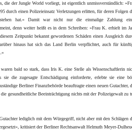
s, die der Jungle World vorliegt, ist eigentlich unmissverständlich: »F
95 durch einen Polizeieinsatz Verletzungen erlitten, für deren Folgen d
stehen hat.« Damit war nicht nur die einmalige Zahlung ein
eint, denn weiter heißt es in dem Schreiben: »Frau K. erhielt im Ja
u diesem Zeitpunkt bekannt gewordenen Schäden einen Ausgleich dur
rüber hinaus hat sich das Land Berlin verpflichtet, auch für künfti
.«
aren bald so stark, dass Iris K. eine Stelle als Wissenschaftlerin nic
s sie die zugesagte Entschädigung einforderte, erlebte sie eine bö
uständige Berliner Finanzbehörde beauftragte einen neuen Gutachter, d
s die gesundheitliche Beeinträchtigung nichts mit der Polizeigewalt zu 
Gutachter lediglich mit dem Würgegriff, nicht aber mit den Schlägen d
ergesetzt«, kritisiert der Berliner Rechtsanwalt Helmuth Meyer-Dulheue