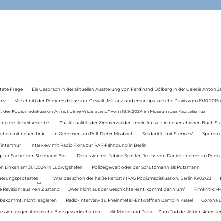
tete Frage
Ein Gespräch in der aktuellen Ausstellung von Ferdinand Dölberg in der Galerie Anton J
hiv
Mitschnitt der Podiumsdiskussion: Gewalt, Militanz und emanzipatorische Praxis vom 19.10.2015 i
tt der Podiumsdiskussion Armut ohne Widerstand? vom 18.9..2024 im Museum des Kapitalismus
ung des Arbeitsmarktes
Zur Aktualität der Zimmerwalder – mein Aufsatz in neuerschienen Buch St
auchen mit neuen Link
In Gedenken am Rolf-Dieter Missbach
Solidarität mit Stern e.V.
Spuren d
Winterthur
Interview mit Radio Flora zur RAF-Fahndung in Berlin
 zur Sache“ von Stephanie Bart
Diskussion mit Sabine Schiffer, Justus von Daniels und mir im Podc
n Linken am 31.1.2024 in Ludwigshafen
Polizeigewalt oder der Schutzmann als Putzmann
Teuerungsprotesten
War das schon der heiße Herbst? (PAS Podiumsdiskussion, Berlin 16/02/23
e Revision: aus Kein Zustand
„Wer nicht aus der Geschichte lernt, kommt darin um“
Filmkritik: »
 bekommt, nicht reagieren
Radio-Interview zu Rheinmetall-Entwaffnen Camp in Kassel
Corona u
ression gegen italienische Basisgewerkschaften
Mit Maske und Plakat – Zum Tod des Aktionskünstler