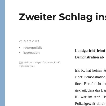
Zweiter Schlag in
Veröffentlicht
23. März 2018
am
Kategorien
Innenpolitik
Landgericht lehnt
Repression
Demonstration ab
Schlagwörter
SW
:
Helmuth Meyer-Dulheuer
,
Iris K.
Polizeigewalt
Iris K. hat keinen 
einer Demonstration
ihren Beruf nicht m
geklagt, dass das La
K. war im April 1
Polizeigewalt durch