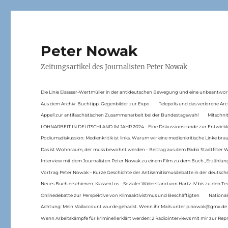
Peter Nowak
Zeitungsartikel des Journalisten Peter Nowak
Die Linie Elsässer-Wertmüller in der antideutschen Bewegung und eine unbeantwor
Aus dem Archiv: Buchtipp: Gegenbilder zur Expo
Telepolis und das verlorene Arc
Appell zur antifaschistischen Zusammenarbeit bei der Bundestagswahl
Mitschni
LOHNARBEIT IN DEUTSCHLAND IM JAHR 2024 – Eine Diskussionsrunde zur Entwickl
Podiumsdiskussion: Medienkritik ist links. Warum wir eine medienkritische Linke br
Das ist Wohnraum, der muss bewohnt werden – Beitrag aus dem Radio Stadtfilter 
Interview mit dem Journalisten Peter Nowak zu einem Film zu dem Buch „Erzählung
Vortrag Peter Nowak – Kurze Geschichte der Antisemitismusdebatte in der deutsche
Neues Buch erschienen: KlassenLos – Sozialer Widerstand von Hartz IV bis zu den 
Onlinedebatte zur Perspektive von Klimaaktivistmus und Beschäftigten
National
Achtung: Mein Mailaccount wurde gehackt. Wenn ihr Mails unter p.nowak@gmx.de
Wenn Arbeitskämpfe für kriminell erklärt werden: 2 Radiointerviews mit mir zur Rep