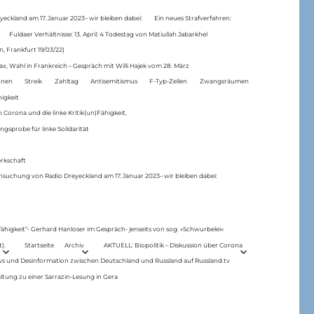
eckland am 17.Januar 2023– wir bleiben dabei:
Ein neues Strafverfahren:
Fuldaer Verhältnisse: 13. April: 4 Todestag von Matiul­lah Jabarkhel
n, Frankfurt 19/03/22)
ax, Wahl in Frankreich – Gespräch mit Willi Hajek vom 28. März
nen
Streik
Zahltag
Antisemitismus
F-Typ-Zellen
Zwangsräumen
higkeit
 Corona und die linke Kritik(un)Fähigkeit,
ngsprobe für linke Solidarität
rkschaft
hsuchung von Radio Dreyeckland am 17.Januar 2023– wir bleiben dabei:
 fähigkeit“- Gerhard Hanloser im Gespräch- jenseits von sog. »Schwurbelei«
).
Startseite
Archiv
AKTUELL: Biopolitik – Diskussion über Corona
ws und Desinformation zwischen Deutschland und Russland auf Russland.tv
ltung zu einer Sarrazin-Lesung in Gera