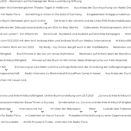
g 2021. – Rezension auf Homepage der Rosa-Luxemburg-Stiftung
Baden-Württembergischen Theater Tagen in Heilbronn
Aus Anlass der Durchsuchung von Radio Drey
 mit Radio Flora
Something is rotten in the state of Germany
Eingebetteter Kriegsjournalismus
im Raum Osthessen jetzt auch online
Die Krise in der Ukraine und die Linke (PAS Podiumsdiskussio
ferate der Diskussionsveranstaltung am 30.6. im Baiz (Berlin)
Gelbwesten, Polizeirepression, Anti-V
 von unten? – Ein Mitschnitt
ZeroCovid – Rückblick und Ausblick auf eine linke Kampagne
Woh
 vom 13.12.2021 mit dem Arzt Andreas Klein und Andreas Wulf von Medico International
Kritik(un)fä
rl-Heinz Roth am 24.1.2022
My Body – my choice: das gilt auch in der Impfdebatte
Rezension von
fähigkeit
Buchhinweis in der taz von Jonas Wahmkow
Rezension auf kritisch lesen.de: Bewähru
e Kritik(un)fähigkeit
Hinweis auf das Buch im ND Immer diese Widersprüche von Felix Klopotek
en-ND
Erinnerung an Lara Melin und ihre wichtige Rolle nach der Gründung der Gefangenengewe
nengewerkschaft
Radio-Interview zu Rheinmetall-Entwaffnen Camp in Kassel
Aus Anlass der Durc
auchen mit neuen Link
orona und linke Kritik(un)fähigkeit. Online-Buchvorstellung vom 23.11.2021
„Corona & linke Kritik(un)
: Karawane indischer Bauer*innen in Europa
Sonderseiten zu…Corona und die linke Kritik(un)Fähigkeit
beiträge
Interviews mit mir
Im Visier der Repression
Meta
Livetalk über Fakene
für Radio Flora
In Gedenken an Harun Farocki
Presseberichterstattung zu einer Gegenveransta
. »Schwurbelei«
Antifa-Prozess in Fulda – Interview mit Radio Flora