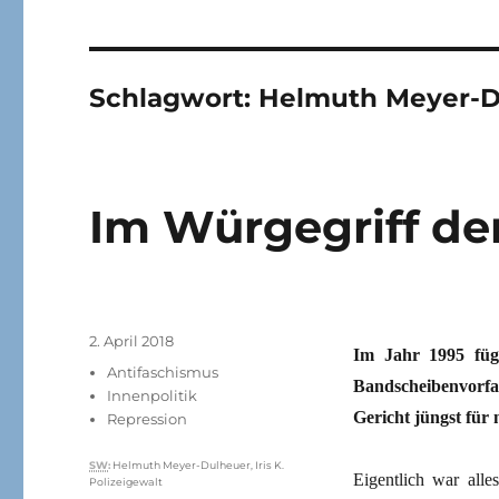
Schlagwort:
Helmuth Meyer-D
Im Würgegriff der
Veröffentlicht
2. April 2018
Im Jahr 1995 fügt
am
Kategorien
Antifaschismus
Bandscheibenvorfal
Innenpolitik
Gericht jüngst für n
Repression
Schlagwörter
SW
:
Helmuth Meyer-Dulheuer
,
Iris K.
Eigentlich war alle
Polizeigewalt