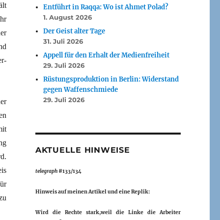
lt
Entführt in Raqqa: Wo ist Ahmet Polad?
1. August 2026
hr
Der Geist alter Tage
er
31. Juli 2026
nd
Appell für den Erhalt der Medienfreiheit
r-
29. Juli 2026
Rüstungsproduktion in Berlin: Widerstand
gegen Waffenschmiede
29. Juli 2026
er
en
it
ng
AKTUELLE HINWEISE
d.
is
telegraph
#133/134
für
Hinweis auf meinen Artikel und eine Replik:
zu
Wird die Rechte stark,weil die Linke die Arbeiter