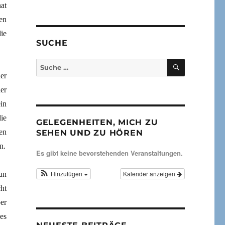
at
en
ie
SUCHE
SUCHEN
Suche
nach:
er
er
in
ie
GELEGENHEITEN, MICH ZU
en
SEHEN UND ZU HÖREN
n.
Es gibt keine bevorstehenden Veranstaltungen.
Hinzufügen
Kalender anzeigen
un
ht
er
es