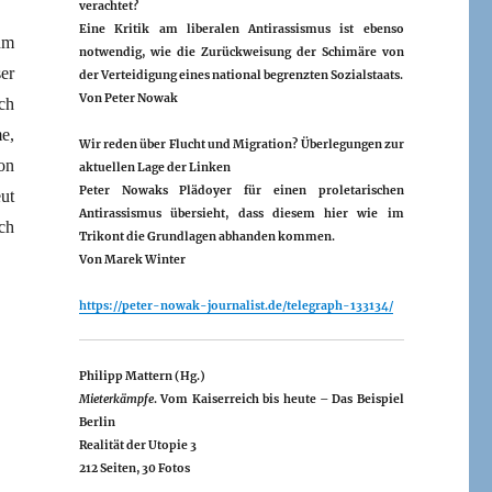
verachtet?
Eine Kritik am liberalen Antirassismus ist ebenso
hm
notwendig, wie die Zurückweisung der Schimäre von
er
der Verteidigung eines national begrenzten Sozialstaats.
Von
Peter Nowak
ch
e,
Wir reden über Flucht und Migration? Überlegungen zur
on
aktuellen Lage der Linken
Peter Nowaks Plädoyer für einen proletarischen
ut
Antirassismus übersieht, dass diesem hier wie im
ch
Trikont die Grundlagen abhanden kommen.
Von
Marek Winter
https://peter-nowak-journalist.de/telegraph-133134/
Philipp Mattern (Hg.)
Mieterkämpfe
. Vom Kaiserreich bis heute – Das Beispiel
Berlin
Realität der Utopie 3
212 Seiten, 30 Fotos