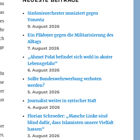
NEUESTE BEITRÄGE
rau
as
Sinfonieorchester musiziert gegen
Vonovia
es
9. August 2026
hr
Ein Plädoyer gegen die Militarisierung des
ch
Alltags
ge
7. August 2026
„Ahmet Polat befindet sich wohl in akuter
Lebensgefahr“
6. August 2026
ht
Sollte Bundeswehrwerbung verboten
se
werden?
er
5. August 2026
tun
Journalist weiter in syrischer Haft
4. August 2026
Florian Schroeder: „Manche Linke sind
blind dafür, dass Islamisten unsere Vielfalt
er
hassen“
r,
3. August 2026