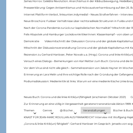
James Horrox: Gelebte Revolution. Anarchismus in der Kibbuzbewegung, Heidelber
Presseerklärung: Gegen Antisemitismus und Holocaustverharmlosung auf den 25. 
Internet Plattform-Verbot, linksunten.indymedia1 – Neues Strafverfahren – Interview
Neue Broschüre: Fuldaer Verhältnisse über rechtsradikale Strukturen in Fulda und 
Nach der Corona-Pandemie zurück zur kapitalistischen Normalität? Mitschnitt der Re
Felix Klopotek und Hamburger LockdownkritikerInnen: Klassenkampf – von oben und
Demokratie
Videomitschnitt der Diskussion Corona und der globale Kapitalismus
Mitschnitt der Diskussionsveranstaltung Corona und der globale Kapitalismus mit Ka
Rezension zu Gerhard Hanloser, Peter Nowak u.a. (Hrsg.): Corona und linke Kritik(un)
Versuch eines Dialogs – Bemerkungen von Karl Reitter zum Buch: Corona und die link
Vor dem Virus sind nicht alle gleich – Sammelrezension von Jakob Hayner im Woch
Erinnerung an Lara Melin und ihre wichtige Rolle nach der Gründung der Gefange
Podiumsdiskussion: Medienkritik ist links. Warum wir eine medienkritische Linke br
Neues Buch: Corona und die linke Kritik(un)fähigkeit (erschienen Oktober 2021)
C
Zur Erinnerung an eine völlig in Vergessenheit geratene transnationale Aktion 1999
Themen
Genres
@ Bücher…
Veranstaltungen
Bücher & Buch
KNAST FÜR JEAN-MARC ROUILLAN AUS FRANKREICH? Interview mit Wolfgang Hajek 
„Corona & linke Kritik(un) fähigkeit“- Gerhard Hanloser im Gespräch- jenseits von sog