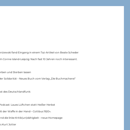
anizewski fand Eingang in einem Taz-Artikel von Beate Scheder
m Conne Island-Leipzig: Nach fast 10 Jahren noch interessant.
erben und Sterben lassen
er Solidarität – Neues Buch vom Verlag „Die Buchmacherei“
ast des Deutschlandfunk:
Podcast: Laues Lüftchen statt Heißer Herbst
Mit der Waffe in der Hand – Cottbus 1920«.
nd die linke Kritik(un)dähigkeit – neue Homepage
s Kurt Jotter