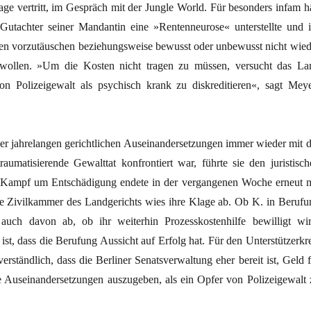
lage vertritt, im Gespräch mit der Jungle World. Für besonders infam hä
r Gutachter seiner Mandantin eine »Rentenneurose« unterstellte und i
n vorzutäuschen beziehungsweise bewusst oder unbewusst nicht wied
wollen. »Um die Kosten nicht tragen zu müssen, versucht das La
on Polizeigewalt als psychisch krank zu diskreditieren«, sagt Meye
 jahrelangen gerichtlichen Auseinandersetzungen immer wieder mit d
raumatisierende Gewalttat konfrontiert war, führte sie den juristisch
hr Kampf um Entschädigung endete in der vergangenen Woche erneut m
ie Zivilkammer des Landgerichts wies ihre Klage ab. Ob K. in Berufu
auch davon ab, ob ihr weiterhin Prozesskostenhilfe bewilligt wir
ist, dass die Berufung Aussicht auf Erfolg hat. Für den Unterstützerkre
verständlich, dass die Berliner Senatsverwaltung eher bereit ist, Geld 
che Auseinandersetzungen auszugeben, als ein Opfer von Polizeigewalt 