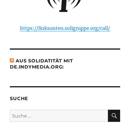
https://linksunten.soligruppe.org/call/
AUS SOLIDATITÄT MIT
DE.INDYMEDIA.ORG:
SUCHE
SU
Suche
nach: