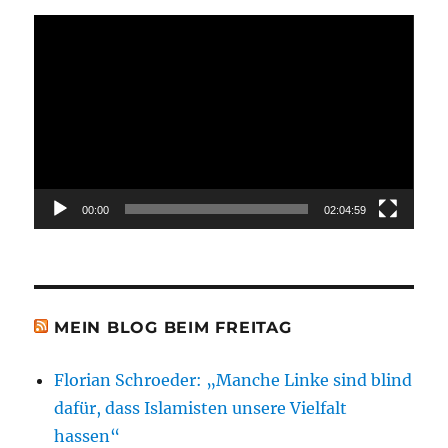
Video-
Player
00:00
02:04:59
MEIN BLOG BEIM FREITAG
Florian Schroeder: „Manche Linke sind blind
dafür, dass Islamisten unsere Vielfalt
hassen“