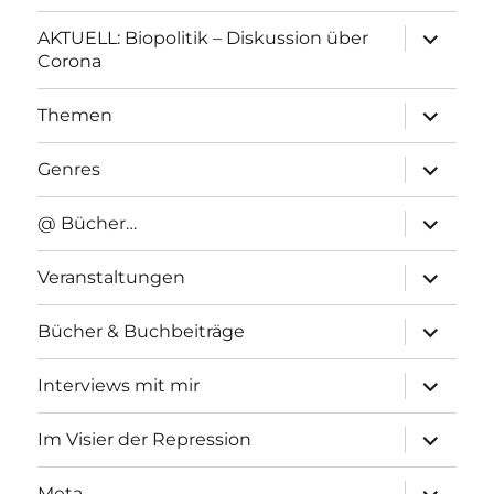
Unterme
AKTUELL: Biopolitik – Diskussion über
anzeigen
Corona
Unterme
Themen
anzeigen
Unterme
Genres
anzeigen
Unterme
@ Bücher…
anzeigen
Unterme
Veranstaltungen
anzeigen
Unterme
Bücher & Buchbeiträge
anzeigen
Unterme
Interviews mit mir
anzeigen
Unterme
Im Visier der Repression
anzeigen
Unterme
Meta