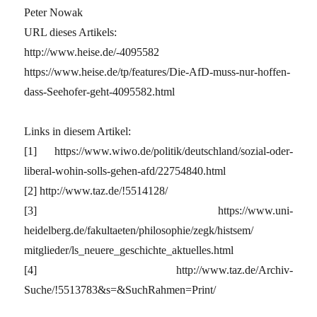
Peter Nowak
URL dieses Artikels:
http://www.heise.de/-4095582
https://www.heise.de/tp/features/Die-AfD-muss-nur-hoffen-
dass-Seehofer-geht-4095582.html
Links in diesem Artikel:
[1] https://www.wiwo.de/politik/deutschland/sozial-oder-
liberal-wohin-solls-gehen-afd/22754840.html
[2] http://www.taz.de/!5514128/
[3] https://www.uni-
heidelberg.de/fakultaeten/philosophie/zegk/histsem/
mitglieder/ls_neuere_geschichte_aktuelles.html
[4] http://www.taz.de/Archiv-
Suche/!5513783&s=&SuchRahmen=Print/