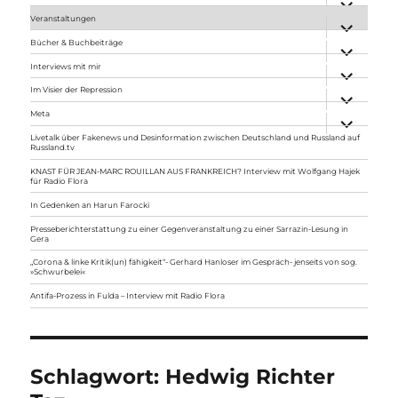
anzeigen
Veranstaltungen
Unterme
anzeigen
Bücher & Buchbeiträge
Unterme
anzeigen
Interviews mit mir
Unterme
anzeigen
Im Visier der Repression
Unterme
anzeigen
Meta
Unterme
anzeigen
Livetalk über Fakenews und Desinformation zwischen Deutschland und Russland auf
Russland.tv
KNAST FÜR JEAN-MARC ROUILLAN AUS FRANKREICH? Interview mit Wolfgang Hajek
für Radio Flora
In Gedenken an Harun Farocki
Presseberichterstattung zu einer Gegenveranstaltung zu einer Sarrazin-Lesung in
Gera
„Corona & linke Kritik(un) fähigkeit“- Gerhard Hanloser im Gespräch- jenseits von sog.
»Schwurbelei«
Antifa-Prozess in Fulda – Interview mit Radio Flora
Schlagwort:
Hedwig Richter