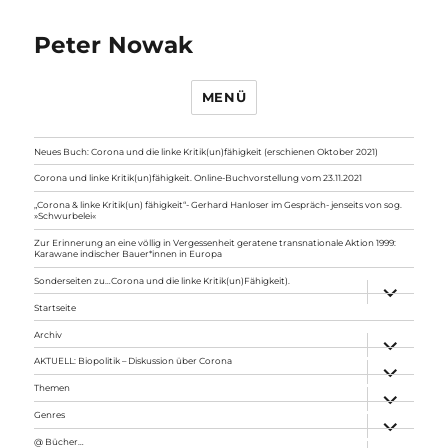
Peter Nowak
MENÜ
Neues Buch: Corona und die linke Kritik(un)fähigkeit (erschienen Oktober 2021)
Corona und linke Kritik(un)fähigkeit. Online-Buchvorstellung vom 23.11.2021
„Corona & linke Kritik(un) fähigkeit“- Gerhard Hanloser im Gespräch- jenseits von sog.
»Schwurbelei«
Zur Erinnerung an eine völlig in Vergessenheit geratene transnationale Aktion 1999:
Karawane indischer Bauer*innen in Europa
Sonderseiten zu…Corona und die linke Kritik(un)Fähigkeit).
Unterme
anzeigen
Startseite
Archiv
Unterme
anzeigen
AKTUELL: Biopolitik – Diskussion über Corona
Unterme
anzeigen
Themen
Unterme
anzeigen
Genres
Unterme
anzeigen
@ Bücher…
Unterme