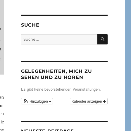
SUCHE
s
SUCHEN
Suche
.
nach:
g
«
GELEGENHEITEN, MICH ZU
SEHEN UND ZU HÖREN
Es gibt keine bevorstehenden Veranstaltungen.
en
Hinzufügen
Kalender anzeigen
ur
en
ie
ne