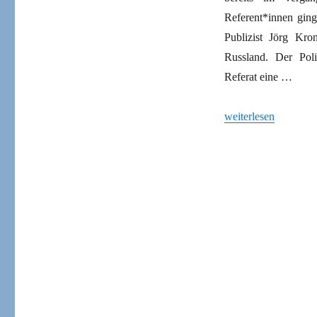
Referent*innen ging
Publizist Jörg Kro
Russland. Der Poli
Referat eine …
„Kein grundlegende
weiterlesen