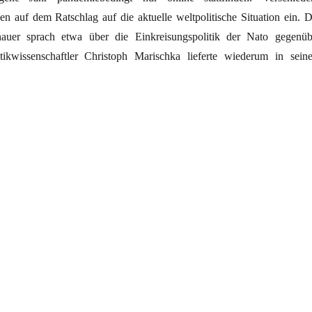
en auf dem Ratschlag auf die aktuelle weltpolitische Situation ein. D
nauer sprach etwa über die Einkreisungspolitik der Nato gegenüb
tikwissenschaftler Christoph Marischka lieferte wiederum in sein
s Umsteuern zu erwarten“