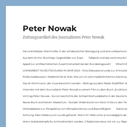
Peter Nowak
Zeitungsartikel des Journalisten Peter Nowak
Die Linie Elsässer-Wertmüller in der antideutschen Bewegung und eine unbeantwor
Aus dem Archiv: Buchtipp: Gegenbilder zur Expo
Telepolis und das verlorene Arc
Appell zur antifaschistischen Zusammenarbeit bei der Bundestagswahl
Mitschni
LOHNARBEIT IN DEUTSCHLAND IM JAHR 2024 – Eine Diskussionsrunde zur Entwickl
Podiumsdiskussion: Medienkritik ist links. Warum wir eine medienkritische Linke br
Das ist Wohnraum, der muss bewohnt werden – Beitrag aus dem Radio Stadtfilter 
Interview mit dem Journalisten Peter Nowak zu einem Film zu dem Buch „Erzählung
Vortrag Peter Nowak – Kurze Geschichte der Antisemitismusdebatte in der deutsche
Neues Buch erschienen: KlassenLos – Sozialer Widerstand von Hartz IV bis zu den 
Onlinedebatte zur Perspektive von Klimaaktivistmus und Beschäftigten
National
Achtung: Mein Mailaccount wurde gehackt. Wenn ihr Mails unter p.nowak@gmx.de
Wenn Arbeitskämpfe für kriminell erklärt werden: 2 Radiointerviews mit mir zur Rep