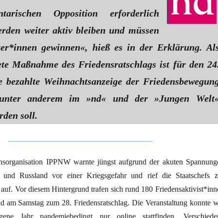
ntarischen Opposition erforderlich
erden weiter aktiv bleiben und müssen
ter*innen gewinnen«, hieß es in der Erklärung. Al
ete Maßnahme des Friedensratschlags ist für den 24
e bezahlte Weihnachtsanzeige der Friedensbewegun
e unter anderem im »nd« und der »Jungen Welt
den soll.
densorganisation IPPNW warnte jüngst aufgrund der akuten Spannung
und Russland vor einer Kriegsgefahr und rief die Staatschefs z
auf. Vor diesem Hintergrund trafen sich rund 180 Friedensaktivist*inn
d am Samstag zum 28. Friedensratschlag. Die Veranstaltung konnte w
gene Jahr pandemiebedingt nur online stattfinden. Verschiede