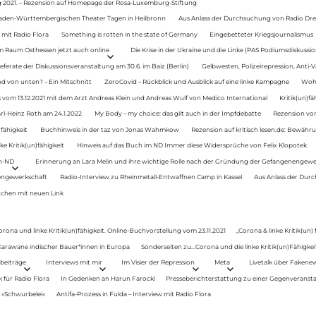
g 2021. – Rezension auf Homepage der Rosa-Luxemburg-Stiftung
Baden-Württembergischen Theater Tagen in Heilbronn
Aus Anlass der Durchsuchung von Radio Drey
 mit Radio Flora
Something is rotten in the state of Germany
Eingebetteter Kriegsjournalismus
im Raum Osthessen jetzt auch online
Die Krise in der Ukraine und die Linke (PAS Podiumsdiskussio
ferate der Diskussionsveranstaltung am 30.6. im Baiz (Berlin)
Gelbwesten, Polizeirepression, Anti-V
 von unten? – Ein Mitschnitt
ZeroCovid – Rückblick und Ausblick auf eine linke Kampagne
Woh
 vom 13.12.2021 mit dem Arzt Andreas Klein und Andreas Wulf von Medico International
Kritik(un)fä
rl-Heinz Roth am 24.1.2022
My Body – my choice: das gilt auch in der Impfdebatte
Rezension von
fähigkeit
Buchhinweis in der taz von Jonas Wahmkow
Rezension auf kritisch lesen.de: Bewähru
e Kritik(un)fähigkeit
Hinweis auf das Buch im ND Immer diese Widersprüche von Felix Klopotek
en-ND
Erinnerung an Lara Melin und ihre wichtige Rolle nach der Gründung der Gefangenengewe
nengewerkschaft
Radio-Interview zu Rheinmetall-Entwaffnen Camp in Kassel
Aus Anlass der Durc
auchen mit neuen Link
orona und linke Kritik(un)fähigkeit. Online-Buchvorstellung vom 23.11.2021
„Corona & linke Kritik(un)
: Karawane indischer Bauer*innen in Europa
Sonderseiten zu…Corona und die linke Kritik(un)Fähigkeit
beiträge
Interviews mit mir
Im Visier der Repression
Meta
Livetalk über Fakene
für Radio Flora
In Gedenken an Harun Farocki
Presseberichterstattung zu einer Gegenveransta
. »Schwurbelei«
Antifa-Prozess in Fulda – Interview mit Radio Flora