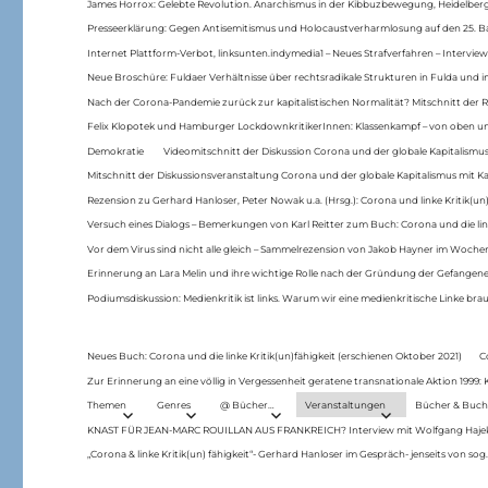
James Horrox: Gelebte Revolution. Anarchismus in der Kibbuzbewegung, Heidelber
Presseerklärung: Gegen Antisemitismus und Holocaustverharmlosung auf den 25. 
Internet Plattform-Verbot, linksunten.indymedia1 – Neues Strafverfahren – Interview
Neue Broschüre: Fuldaer Verhältnisse über rechtsradikale Strukturen in Fulda und 
Nach der Corona-Pandemie zurück zur kapitalistischen Normalität? Mitschnitt der Re
Felix Klopotek und Hamburger LockdownkritikerInnen: Klassenkampf – von oben und
Demokratie
Videomitschnitt der Diskussion Corona und der globale Kapitalismus
Mitschnitt der Diskussionsveranstaltung Corona und der globale Kapitalismus mit Ka
Rezension zu Gerhard Hanloser, Peter Nowak u.a. (Hrsg.): Corona und linke Kritik(un)
Versuch eines Dialogs – Bemerkungen von Karl Reitter zum Buch: Corona und die link
Vor dem Virus sind nicht alle gleich – Sammelrezension von Jakob Hayner im Woch
Erinnerung an Lara Melin und ihre wichtige Rolle nach der Gründung der Gefange
Podiumsdiskussion: Medienkritik ist links. Warum wir eine medienkritische Linke br
Neues Buch: Corona und die linke Kritik(un)fähigkeit (erschienen Oktober 2021)
C
Zur Erinnerung an eine völlig in Vergessenheit geratene transnationale Aktion 1999
Themen
Genres
@ Bücher…
Veranstaltungen
Bücher & Buch
KNAST FÜR JEAN-MARC ROUILLAN AUS FRANKREICH? Interview mit Wolfgang Hajek 
„Corona & linke Kritik(un) fähigkeit“- Gerhard Hanloser im Gespräch- jenseits von sog