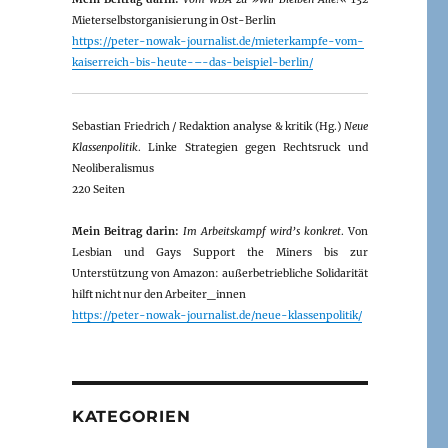
Mieterselbstorganisierung in Ost-Berlin
https://peter-nowak-journalist.de/mieterkampfe-vom-
kaiserreich-bis-heute-–-das-beispiel-berlin/
Sebastian Friedrich / Redaktion analyse & kritik (Hg.)
Neue
Klassenpolitik
. Linke Strategien gegen Rechtsruck und
Neoliberalismus
220 Seiten
Mein Beitrag darin:
Im Arbeitskampf wird’s konkret
. Von
Lesbian und Gays Support the Miners bis zur
Unterstützung von Amazon: außerbetriebliche Solidarität
hilft nicht nur den Arbeiter_innen
https://peter-nowak-journalist.de/neue-klassenpolitik/
KATEGORIEN