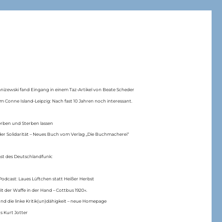
anizewski fand Eingang in einem Taz-Artikel von Beate Scheder
m Conne Island-Leipzig: Nach fast 10 Jahren noch interessant.
erben und Sterben lassen
er Solidarität – Neues Buch vom Verlag „Die Buchmacherei“
ast des Deutschlandfunk:
Podcast: Laues Lüftchen statt Heißer Herbst
Mit der Waffe in der Hand – Cottbus 1920«.
nd die linke Kritik(un)dähigkeit – neue Homepage
s Kurt Jotter