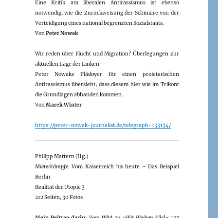
Eine Kritik am liberalen Antirassismus ist ebenso
notwendig, wie die Zurückweisung der Schimäre von der
Verteidigung eines national begrenzten Sozialstaats.
Von
Peter Nowak
Wir reden über Flucht und Migration? Überlegungen zur
aktuellen Lage der Linken
Peter Nowaks Plädoyer für einen proletarischen
Antirassismus übersieht, dass diesem hier wie im Trikont
die Grundlagen abhanden kommen.
Von
Marek Winter
https://peter-nowak-journalist.de/telegraph-133134/
Philipp Mattern (Hg.)
Mieterkämpfe
. Vom Kaiserreich bis heute – Das Beispiel
Berlin
Realität der Utopie 3
212 Seiten, 30 Fotos
Mein Beitrag darin:
Vom WBA zu »Wir Bleiben Alle!«
132