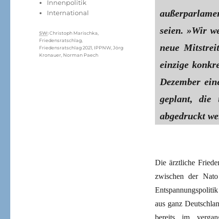
Innenpolitik
außerparlame
International
seien. »Wir w
Schlagwörter
SW
:
Christoph Marischka
,
Friedensratschlag
,
neue Mitstrei
Friedensratschlag 2021
,
IPPNW
,
Jörg
Kronauer
,
Norman Paech
einzige konkr
Dezember ein
geplant, di
abgedruckt wer
Die ärztliche Frie
zwischen der Nato 
Entspannungspolitik 
aus ganz Deutschlan
bereits im vergan