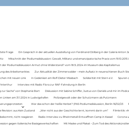
tete Frage
Ein Gespräch in der aktuellen Ausstellung von Ferdinand Dölberg in der Galerie Anton J
hiv
Mitschnitt der Podiumsdiskussion: Gewalt, Militanz und emanzipatorische Praxis vom 19.10.2015 i
tt der Podiumsdiskussion Armut ohne Widerstand? vom 18.9..2024 im Museum des Kapitalismus
ung des Arbeitsmarktes
Zur Aktualität der Zimmerwalder – mein Aufsatz in neuerschienen Buch St
auchen mit neuen Link
In Gedenken am Rolf-Dieter Missbach
Solidarität mit Stern e.V.
Spuren d
Winterthur
Interview mit Radio Flora zur RAF-Fahndung in Berlin
 zur Sache“ von Stephanie Bart
Diskussion mit Sabine Schiffer, Justus von Daniels und mir im Podc
n Linken am 31.1.2024 in Ludwigshafen
Polizeigewalt oder der Schutzmann als Putzmann
Teuerungsprotesten
War das schon der heiße Herbst? (PAS Podiumsdiskussion, Berlin 16/02/23
e Revision: aus Kein Zustand
„Wer nicht aus der Geschichte lernt, kommt darin um“
Filmkritik: »
 bekommt, nicht reagieren
Radio-Interview zu Rheinmetall-Entwaffnen Camp in Kassel
Corona u
ression gegen italienische Basisgewerkschaften
Mit Maske und Plakat – Zum Tod des Aktionskünstler