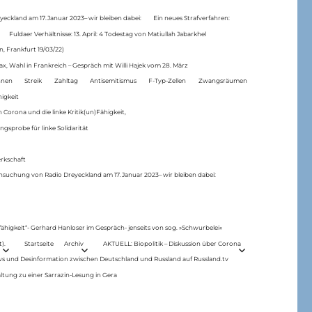
eckland am 17.Januar 2023– wir bleiben dabei:
Ein neues Strafverfahren:
Fuldaer Verhältnisse: 13. April: 4 Todestag von Matiul­lah Jabarkhel
n, Frankfurt 19/03/22)
ax, Wahl in Frankreich – Gespräch mit Willi Hajek vom 28. März
nen
Streik
Zahltag
Antisemitismus
F-Typ-Zellen
Zwangsräumen
higkeit
 Corona und die linke Kritik(un)Fähigkeit,
ngsprobe für linke Solidarität
rkschaft
hsuchung von Radio Dreyeckland am 17.Januar 2023– wir bleiben dabei:
 fähigkeit“- Gerhard Hanloser im Gespräch- jenseits von sog. »Schwurbelei«
).
Startseite
Archiv
AKTUELL: Biopolitik – Diskussion über Corona
ws und Desinformation zwischen Deutschland und Russland auf Russland.tv
ltung zu einer Sarrazin-Lesung in Gera