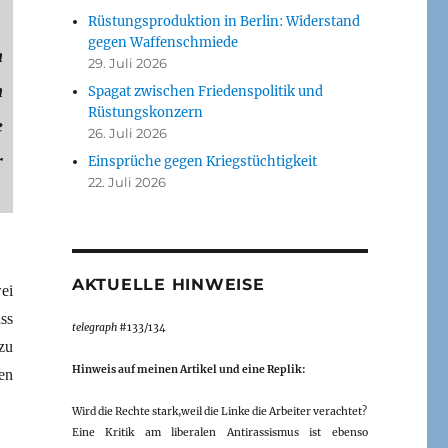
Rüstungsproduktion in Berlin: Widerstand
gegen Waffenschmiede
n
29. Juli 2026
n
Spagat zwischen Friedenspolitik und
Rüstungskonzern
e
26. Juli 2026
r
Einsprüche gegen Kriegstüchtigkeit
22. Juli 2026
AKTUELLE HINWEISE
ei
ss
telegraph
#133/134
zu
Hinweis auf meinen Artikel und eine Replik:
en
Wird die Rechte stark,weil die Linke die Arbeiter verachtet?
Eine Kritik am liberalen Antirassismus ist ebenso