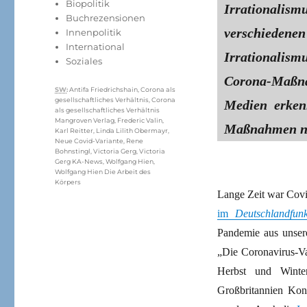
Kategorien
Biopolitik
Irrationalism
Buchrezensionen
verschiedene
Innenpolitik
International
Irrationalism
Soziales
Corona-Maßna
Schlagwörter
SW
:
Antifa Friedrichshain
,
Corona als
gesellschaftliches Verhältnis
,
Corona
Medien erken
als gesellschaftliches Verhältnis
Mangroven Verlag
,
Frederic Valin
,
Maßnahmen nic
Karl Reitter
,
Linda Lilith Obermayr
,
Neue Covid-Variante
,
Rene
Bohnstingl
,
Victoria Gerg
,
Victoria
Gerg KA-News
,
Wolfgang Hien
,
Wolfgang Hien Die Arbeit des
Körpers
Lange Zeit war Cov
im
Deutschlandfun
Pandemie aus unsere
„Die Coronavirus-Var
Herbst und Winter
Großbritannien Kon