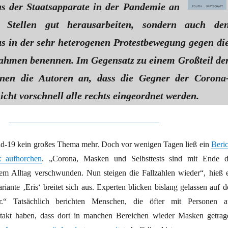
us der Staatsapparate in der Pandemie an
n Stellen gut herausarbeiten, sondern auch de
us in der sehr heterogenen Protestbewegung gegen di
hmen benennen. Im Gegensatz zu einem Großteil de
nen die Autoren an, dass die Gegner der Corona
ht vorschnell alle rechts eingeordnet werden.
id-19 kein großes Thema mehr. Doch vor wenigen Tagen ließ ein
Beric
k
aufhorchen
. „Corona, Masken und Selbsttests sind mit Ende d
m Alltag verschwunden. Nun steigen die Fallzahlen wieder“, hieß e
iante ‚Eris‘ breitet sich aus. Experten blicken bislang gelassen auf d
.“ Tatsächlich berichten Menschen, die öfter mit Personen a
takt haben, dass dort in manchen Bereichen wieder Masken getrag