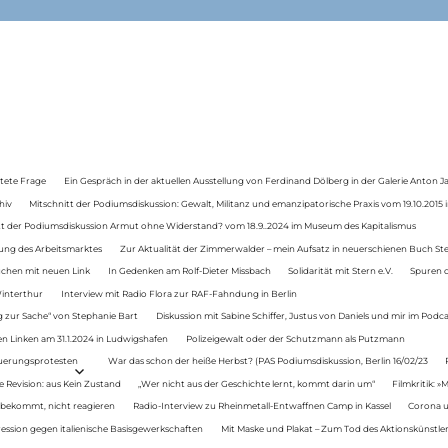
tete Frage
Ein Gespräch in der aktuellen Ausstellung von Ferdinand Dölberg in der Galerie Anton J
hiv
Mitschnitt der Podiumsdiskussion: Gewalt, Militanz und emanzipatorische Praxis vom 19.10.2015 i
tt der Podiumsdiskussion Armut ohne Widerstand? vom 18.9..2024 im Museum des Kapitalismus
ung des Arbeitsmarktes
Zur Aktualität der Zimmerwalder – mein Aufsatz in neuerschienen Buch St
auchen mit neuen Link
In Gedenken am Rolf-Dieter Missbach
Solidarität mit Stern e.V.
Spuren d
Winterthur
Interview mit Radio Flora zur RAF-Fahndung in Berlin
 zur Sache“ von Stephanie Bart
Diskussion mit Sabine Schiffer, Justus von Daniels und mir im Podc
n Linken am 31.1.2024 in Ludwigshafen
Polizeigewalt oder der Schutzmann als Putzmann
Teuerungsprotesten
War das schon der heiße Herbst? (PAS Podiumsdiskussion, Berlin 16/02/23
e Revision: aus Kein Zustand
„Wer nicht aus der Geschichte lernt, kommt darin um“
Filmkritik: »
 bekommt, nicht reagieren
Radio-Interview zu Rheinmetall-Entwaffnen Camp in Kassel
Corona u
ression gegen italienische Basisgewerkschaften
Mit Maske und Plakat – Zum Tod des Aktionskünstler