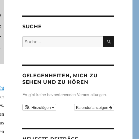
n
e
SUCHE
r
SUCHEN
Suche
nach:
-
GELEGENHEITEN, MICH ZU
SEHEN UND ZU HÖREN
ht
Es gibt keine bevorstehenden Veranstaltungen.
er
s.
Hinzufügen
Kalender anzeigen
en
us
en