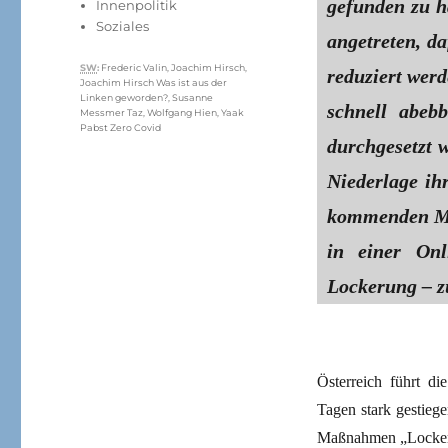
gefunden zu h
Innenpolitik
Soziales
angetreten, da
Schlagwörter
SW
:
Frederic Valin
,
Joachim Hirsch
,
reduziert werd
Joachim Hirsch Was ist aus der
Linken geworden?
,
Susanne
schnell abeb
Messmer Taz
,
Wolfgang Hien
,
Yaak
Pabst Zero Covid
durchgesetzt w
Niederlage ih
kommenden Mo
in einer Onl
Lockerung – zu
Österreich führt di
Tagen stark gestieg
Maßnahmen „Lockeru