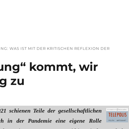
emie-Maßnahmen aufarbeiten?“
G: WAS IST MIT DER KRITISCHEN REFLEXION DER
ung“ kommt, wir
g zu
1 schienen Teile der gesellschaftlichen
ch in der Pandemie eine eigene Rolle