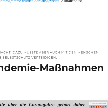
pfprogramme würden dort ausgeweitet
. Auffallend ist, …
ten – alte Frontstellungen?“
EMACHT. DAZU MÜSSTE ABER AUCH MIT DEN MENSCHEN
 SELBSTSCHUTZ VERTEIDIGEN.
andemie-Maßnahmen
tte über die Coronajahre gehört daher