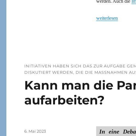
werden. Auch die
Im
„Neue Corona-Varian
weiterlesen
INITIATIVEN HABEN SICH DAS ZUR AUFGABE G
DISKUTIERT WERDEN, DIE DIE MASSNAHMEN AUS
Kann man die P
aufarbeiten?
In eine Deba
Veröffentlicht
6. Mai 2023