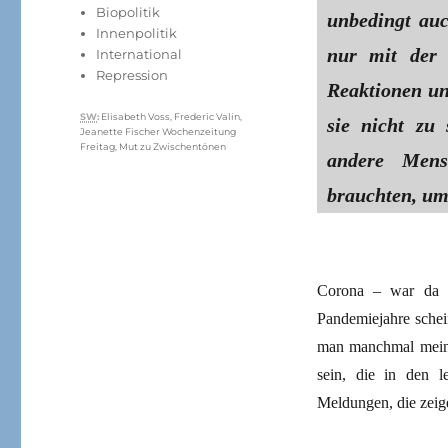
am
Kategorien
Biopolitik
unbedingt auc
Innenpolitik
nur mit der 
International
Repression
Reaktionen un
Schlagwörter
SW
:
Elisabeth Voss
,
Frederic Valin
,
sie nicht zu 
Jeanette Fischer Wochenzeitung
Freitag
,
Mut zu Zwischentönen
andere Mens
brauchten, um
Corona – war da 
Pandemiejahre schei
man manchmal meint,
sein, die in den 
Meldungen, die zei