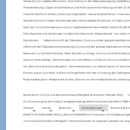
James Horrox: Gelebte Revolution. Anarchismus in der Kibbuzbewegung, Heidelber
Presseerklärung: Gegen Antisemitismus und Holocaustverharmlosung auf den 25. 
Internet Plattform-Verbot, linksunten.indymedia1 – Neues Strafverfahren – Interview
Neue Broschüre: Fuldaer Verhältnisse über rechtsradikale Strukturen in Fulda und 
Nach der Corona-Pandemie zurück zur kapitalistischen Normalität? Mitschnitt der Re
Felix Klopotek und Hamburger LockdownkritikerInnen: Klassenkampf – von oben und
Demokratie
Videomitschnitt der Diskussion Corona und der globale Kapitalismus
Mitschnitt der Diskussionsveranstaltung Corona und der globale Kapitalismus mit Ka
Rezension zu Gerhard Hanloser, Peter Nowak u.a. (Hrsg.): Corona und linke Kritik(un)
Versuch eines Dialogs – Bemerkungen von Karl Reitter zum Buch: Corona und die link
Vor dem Virus sind nicht alle gleich – Sammelrezension von Jakob Hayner im Woch
Erinnerung an Lara Melin und ihre wichtige Rolle nach der Gründung der Gefange
Podiumsdiskussion: Medienkritik ist links. Warum wir eine medienkritische Linke br
Neues Buch: Corona und die linke Kritik(un)fähigkeit (erschienen Oktober 2021)
C
Zur Erinnerung an eine völlig in Vergessenheit geratene transnationale Aktion 1999
Themen
Genres
@ Bücher…
Veranstaltungen
Bücher & Buch
KNAST FÜR JEAN-MARC ROUILLAN AUS FRANKREICH? Interview mit Wolfgang Hajek 
„Corona & linke Kritik(un) fähigkeit“- Gerhard Hanloser im Gespräch- jenseits von sog