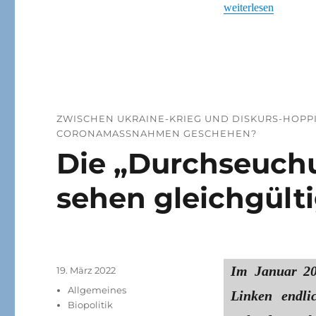
„Kann man die Pand
weiterlesen
ZWISCHEN UKRAINE-KRIEG UND DISKURS-HOPPIN
CORONAMASSNAHMEN GESCHEHEN?
Die „Durchseuch
sehen gleichgülti
Im Januar 202
Veröffentlicht
19. März 2022
am
Kategorien
Allgemeines
Linken endli
Biopolitik