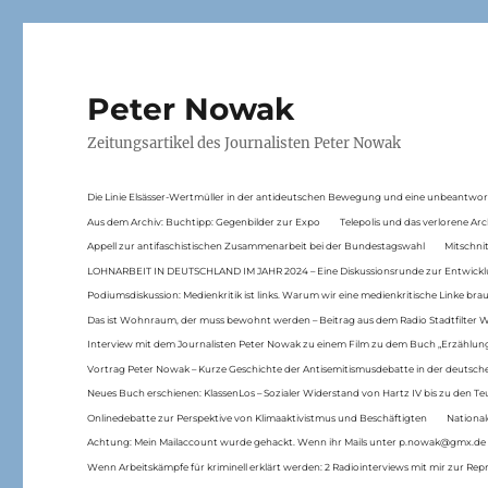
Peter Nowak
Zeitungsartikel des Journalisten Peter Nowak
Die Linie Elsässer-Wertmüller in der antideutschen Bewegung und eine unbeantwor
Aus dem Archiv: Buchtipp: Gegenbilder zur Expo
Telepolis und das verlorene Arc
Appell zur antifaschistischen Zusammenarbeit bei der Bundestagswahl
Mitschni
LOHNARBEIT IN DEUTSCHLAND IM JAHR 2024 – Eine Diskussionsrunde zur Entwickl
Podiumsdiskussion: Medienkritik ist links. Warum wir eine medienkritische Linke br
Das ist Wohnraum, der muss bewohnt werden – Beitrag aus dem Radio Stadtfilter 
Interview mit dem Journalisten Peter Nowak zu einem Film zu dem Buch „Erzählung
Vortrag Peter Nowak – Kurze Geschichte der Antisemitismusdebatte in der deutsche
Neues Buch erschienen: KlassenLos – Sozialer Widerstand von Hartz IV bis zu den 
Onlinedebatte zur Perspektive von Klimaaktivistmus und Beschäftigten
National
Achtung: Mein Mailaccount wurde gehackt. Wenn ihr Mails unter p.nowak@gmx.de
Wenn Arbeitskämpfe für kriminell erklärt werden: 2 Radiointerviews mit mir zur Rep