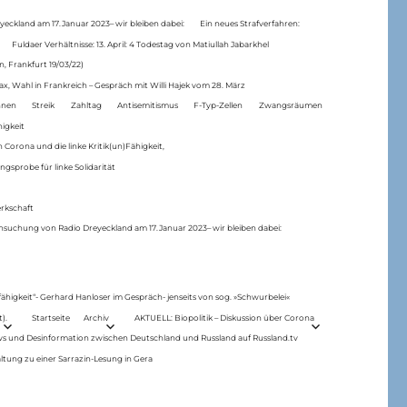
eckland am 17.Januar 2023– wir bleiben dabei:
Ein neues Strafverfahren:
Fuldaer Verhältnisse: 13. April: 4 Todestag von Matiul­lah Jabarkhel
n, Frankfurt 19/03/22)
ax, Wahl in Frankreich – Gespräch mit Willi Hajek vom 28. März
nen
Streik
Zahltag
Antisemitismus
F-Typ-Zellen
Zwangsräumen
higkeit
 Corona und die linke Kritik(un)Fähigkeit,
ngsprobe für linke Solidarität
rkschaft
hsuchung von Radio Dreyeckland am 17.Januar 2023– wir bleiben dabei:
 fähigkeit“- Gerhard Hanloser im Gespräch- jenseits von sog. »Schwurbelei«
).
Startseite
Archiv
AKTUELL: Biopolitik – Diskussion über Corona
ws und Desinformation zwischen Deutschland und Russland auf Russland.tv
ltung zu einer Sarrazin-Lesung in Gera