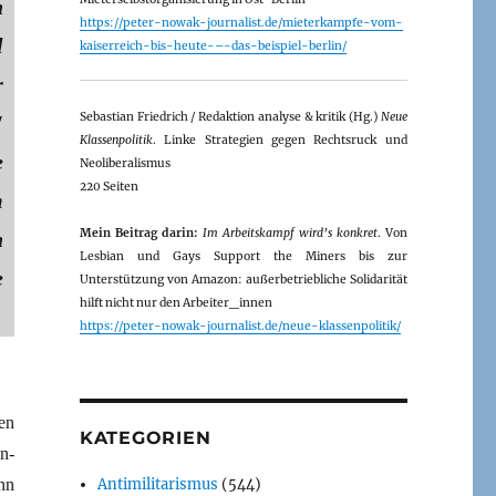
n
https://peter-nowak-journalist.de/mieterkampfe-vom-
l
kaiserreich-bis-heute-–-das-beispiel-berlin/
r
Sebastian Friedrich / Redaktion analyse & kritik (Hg.)
Neue
"
Klassenpolitik
. Linke Strategien gegen Rechtsruck und
e
Neoliberalismus
220 Seiten
m
Mein Beitrag darin:
Im Arbeitskampf wird’s konkret
. Von
n
Lesbian und Gays Support the Miners bis zur
e
Unterstützung von Amazon: außerbetriebliche Solidarität
hilft nicht nur den Arbeiter_innen
https://peter-nowak-journalist.de/neue-klassenpolitik/
en
KATEGORIEN
n-
nn
Antimilitarismus
(544)