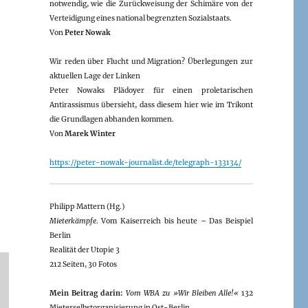
notwendig, wie die Zurückweisung der Schimäre von der
Verteidigung eines national begrenzten Sozialstaats.
Von
Peter Nowak
Wir reden über Flucht und Migration? Überlegungen zur
aktuellen Lage der Linken
Peter Nowaks Plädoyer für einen proletarischen
Antirassismus übersieht, dass diesem hier wie im Trikont
die Grundlagen abhanden kommen.
Von
Marek Winter
https://peter-nowak-journalist.de/telegraph-133134/
Philipp Mattern (Hg.)
Mieterkämpfe
. Vom Kaiserreich bis heute – Das Beispiel
Berlin
Realität der Utopie 3
212 Seiten, 30 Fotos
Mein Beitrag darin:
Vom WBA zu »Wir Bleiben Alle!«
132
Mieterselbstorganisierung in Ost-Berlin