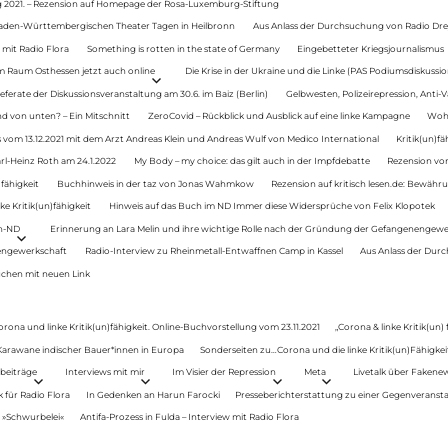
g 2021. – Rezension auf Homepage der Rosa-Luxemburg-Stiftung
Baden-Württembergischen Theater Tagen in Heilbronn
Aus Anlass der Durchsuchung von Radio Drey
 mit Radio Flora
Something is rotten in the state of Germany
Eingebetteter Kriegsjournalismus
im Raum Osthessen jetzt auch online
Die Krise in der Ukraine und die Linke (PAS Podiumsdiskussio
ferate der Diskussionsveranstaltung am 30.6. im Baiz (Berlin)
Gelbwesten, Polizeirepression, Anti-V
 von unten? – Ein Mitschnitt
ZeroCovid – Rückblick und Ausblick auf eine linke Kampagne
Woh
 vom 13.12.2021 mit dem Arzt Andreas Klein und Andreas Wulf von Medico International
Kritik(un)fä
rl-Heinz Roth am 24.1.2022
My Body – my choice: das gilt auch in der Impfdebatte
Rezension von
fähigkeit
Buchhinweis in der taz von Jonas Wahmkow
Rezension auf kritisch lesen.de: Bewähru
e Kritik(un)fähigkeit
Hinweis auf das Buch im ND Immer diese Widersprüche von Felix Klopotek
en-ND
Erinnerung an Lara Melin und ihre wichtige Rolle nach der Gründung der Gefangenengewe
nengewerkschaft
Radio-Interview zu Rheinmetall-Entwaffnen Camp in Kassel
Aus Anlass der Durc
auchen mit neuen Link
orona und linke Kritik(un)fähigkeit. Online-Buchvorstellung vom 23.11.2021
„Corona & linke Kritik(un)
: Karawane indischer Bauer*innen in Europa
Sonderseiten zu…Corona und die linke Kritik(un)Fähigkeit
beiträge
Interviews mit mir
Im Visier der Repression
Meta
Livetalk über Fakene
für Radio Flora
In Gedenken an Harun Farocki
Presseberichterstattung zu einer Gegenveransta
. »Schwurbelei«
Antifa-Prozess in Fulda – Interview mit Radio Flora