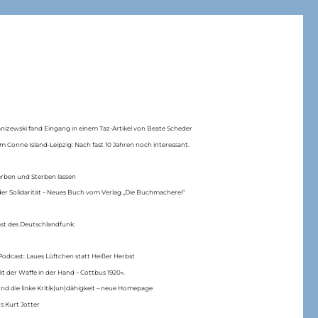
anizewski fand Eingang in einem Taz-Artikel von Beate Scheder
m Conne Island-Leipzig: Nach fast 10 Jahren noch interessant.
erben und Sterben lassen
er Solidarität – Neues Buch vom Verlag „Die Buchmacherei“
ast des Deutschlandfunk:
Podcast: Laues Lüftchen statt Heißer Herbst
Mit der Waffe in der Hand – Cottbus 1920«.
nd die linke Kritik(un)dähigkeit – neue Homepage
s Kurt Jotter