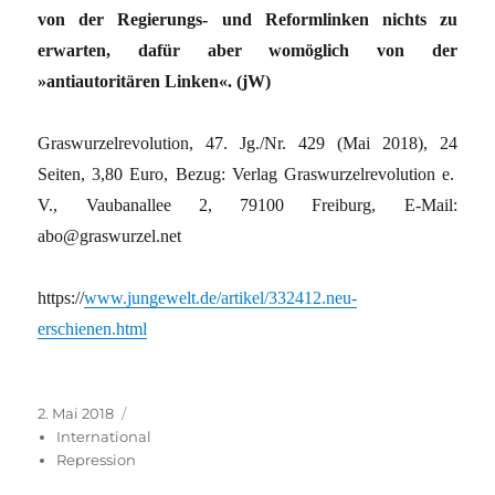
von der Regierungs- und Reformlinken nichts zu
erwarten, dafür aber womöglich von der
»antiautoritären Linken«. (jW)
Graswurzelrevolution, 47. Jg./Nr. 429 (Mai 2018), 24
Seiten, 3,80 Euro, Bezug: Verlag Graswurzelrevolution e.
V., Vauban­allee 2, 79100 Freiburg, E-Mail:
abo@graswurzel.net
https://
www.jungewelt.de/artikel/332412.neu-
erschienen.html
Veröffentlicht
Kategorien
2. Mai 2018
am
International
Repression