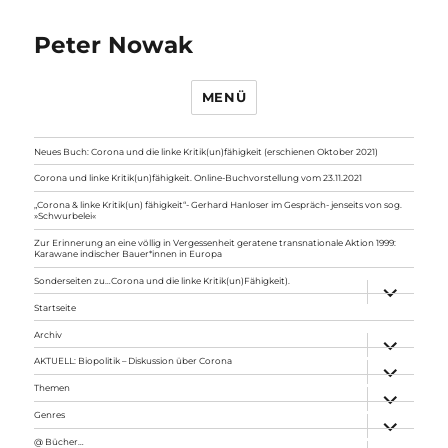
Peter Nowak
MENÜ
Neues Buch: Corona und die linke Kritik(un)fähigkeit (erschienen Oktober 2021)
Corona und linke Kritik(un)fähigkeit. Online-Buchvorstellung vom 23.11.2021
„Corona & linke Kritik(un) fähigkeit“- Gerhard Hanloser im Gespräch- jenseits von sog.
»Schwurbelei«
Zur Erinnerung an eine völlig in Vergessenheit geratene transnationale Aktion 1999:
Karawane indischer Bauer*innen in Europa
Sonderseiten zu…Corona und die linke Kritik(un)Fähigkeit).
Unterme
anzeigen
Startseite
Archiv
Unterme
anzeigen
AKTUELL: Biopolitik – Diskussion über Corona
Unterme
anzeigen
Themen
Unterme
anzeigen
Genres
Unterme
anzeigen
@ Bücher…
Unterme