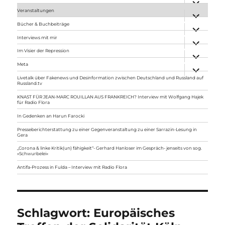
anzeigen
Veranstaltungen
Unterme
anzeigen
Bücher & Buchbeiträge
Unterme
anzeigen
Interviews mit mir
Unterme
anzeigen
Im Visier der Repression
Unterme
anzeigen
Meta
Unterme
anzeigen
Livetalk über Fakenews und Desinformation zwischen Deutschland und Russland auf
Russland.tv
KNAST FÜR JEAN-MARC ROUILLAN AUS FRANKREICH? Interview mit Wolfgang Hajek
für Radio Flora
In Gedenken an Harun Farocki
Presseberichterstattung zu einer Gegenveranstaltung zu einer Sarrazin-Lesung in
Gera
„Corona & linke Kritik(un) fähigkeit“- Gerhard Hanloser im Gespräch- jenseits von sog.
»Schwurbelei«
Antifa-Prozess in Fulda – Interview mit Radio Flora
Schlagwort:
Europäisches