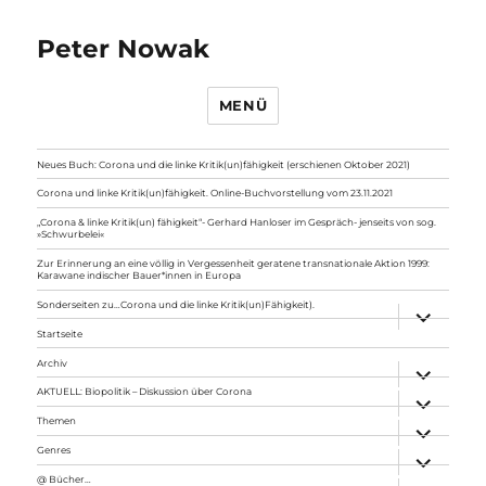
Peter Nowak
MENÜ
Neues Buch: Corona und die linke Kritik(un)fähigkeit (erschienen Oktober 2021)
Corona und linke Kritik(un)fähigkeit. Online-Buchvorstellung vom 23.11.2021
„Corona & linke Kritik(un) fähigkeit“- Gerhard Hanloser im Gespräch- jenseits von sog.
»Schwurbelei«
Zur Erinnerung an eine völlig in Vergessenheit geratene transnationale Aktion 1999:
Karawane indischer Bauer*innen in Europa
Sonderseiten zu…Corona und die linke Kritik(un)Fähigkeit).
Unterme
anzeigen
Startseite
Archiv
Unterme
anzeigen
AKTUELL: Biopolitik – Diskussion über Corona
Unterme
anzeigen
Themen
Unterme
anzeigen
Genres
Unterme
anzeigen
@ Bücher…
Unterme