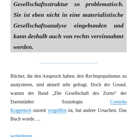
Gesellschaftsstruktur so problematisch.
Sie ist eben nicht in eine materialistische
Gesellschaftsanalyse eingebunden und
kann deshalb auch von rechts vereinnahmt
werden.
Bücher, die den Anspruch haben, den Rechtspopulismus zu
analysieren, sind aktuell sehr gefragt. Doch der Grund,
warum der Band „Die Gesellschaft des Zorns“ der
Darmstädter Soziologin
Cornelia
Koppetsch
zurzeit
vergriffen
ist, hat andere Ursachen. Das
Buch wurde….
„Ist Cornelia Koppetsch die Sahra Wagenknecht der Soziologie?“
weiterlesen