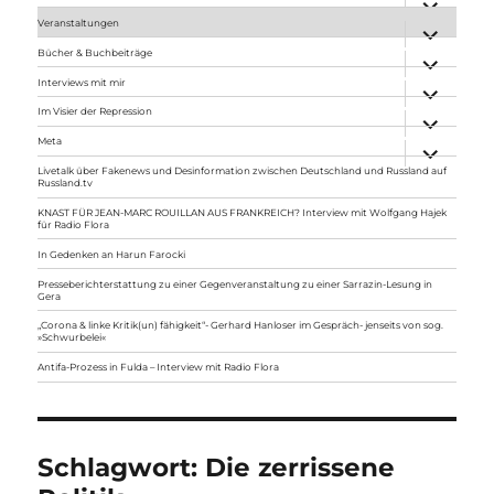
anzeigen
Veranstaltungen
Unterme
anzeigen
Bücher & Buchbeiträge
Unterme
anzeigen
Interviews mit mir
Unterme
anzeigen
Im Visier der Repression
Unterme
anzeigen
Meta
Unterme
anzeigen
Livetalk über Fakenews und Desinformation zwischen Deutschland und Russland auf
Russland.tv
KNAST FÜR JEAN-MARC ROUILLAN AUS FRANKREICH? Interview mit Wolfgang Hajek
für Radio Flora
In Gedenken an Harun Farocki
Presseberichterstattung zu einer Gegenveranstaltung zu einer Sarrazin-Lesung in
Gera
„Corona & linke Kritik(un) fähigkeit“- Gerhard Hanloser im Gespräch- jenseits von sog.
»Schwurbelei«
Antifa-Prozess in Fulda – Interview mit Radio Flora
Schlagwort:
Die zerrissene