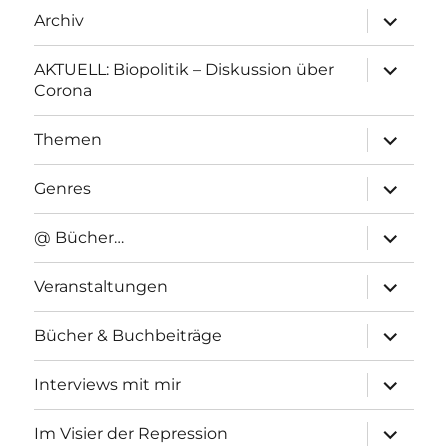
Unterme
Archiv
anzeigen
Unterme
AKTUELL: Biopolitik – Diskussion über
anzeigen
Corona
Unterme
Themen
anzeigen
Unterme
Genres
anzeigen
Unterme
@ Bücher…
anzeigen
Unterme
Veranstaltungen
anzeigen
Unterme
Bücher & Buchbeiträge
anzeigen
Unterme
Interviews mit mir
anzeigen
Unterme
Im Visier der Repression
anzeigen