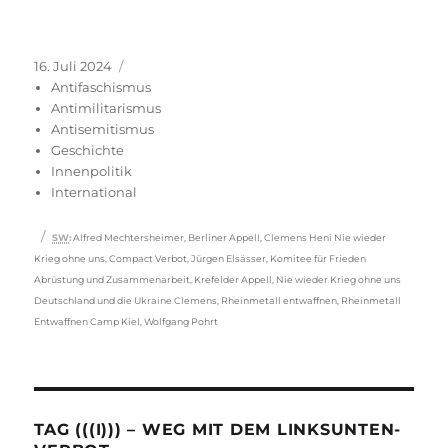
Veröffentlicht
Kategorien
16. Juli 2024
am
Antifaschismus
Antimilitarismus
Antisemitismus
Geschichte
Innenpolitik
International
Schlagwörter
SW
:
Alfred Mechtersheimer
,
Berliner Appell
,
Clemens Heni Nie wieder
Krieg ohne uns
,
Compact Verbot
,
Jürgen Elsässer
,
Komitee für Frieden
Abrüstung und Zusammenarbeit
,
Krefelder Appell
,
Nie wieder Krieg ohne uns
Deutschland und die Ukraine Clemens
,
Rheinmetall entwaffnen
,
Rheinmetall
Entwaffnen Camp Kiel
,
Wolfgang Pohrt
TAG (((I))) – WEG MIT DEM LINKSUNTEN-