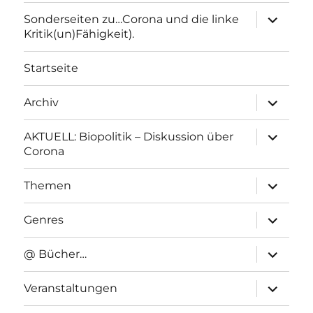
Unterme
Sonderseiten zu…Corona und die linke
anzeigen
Kritik(un)Fähigkeit).
Startseite
Unterme
Archiv
anzeigen
Unterme
AKTUELL: Biopolitik – Diskussion über
anzeigen
Corona
Unterme
Themen
anzeigen
Unterme
Genres
anzeigen
Unterme
@ Bücher…
anzeigen
Unterme
Veranstaltungen
anzeigen