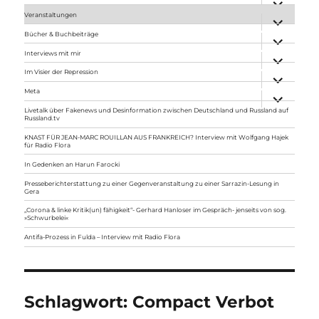
anzeigen
Veranstaltungen
Unterme
anzeigen
Bücher & Buchbeiträge
Unterme
anzeigen
Interviews mit mir
Unterme
anzeigen
Im Visier der Repression
Unterme
anzeigen
Meta
Unterme
anzeigen
Livetalk über Fakenews und Desinformation zwischen Deutschland und Russland auf
Russland.tv
KNAST FÜR JEAN-MARC ROUILLAN AUS FRANKREICH? Interview mit Wolfgang Hajek
für Radio Flora
In Gedenken an Harun Farocki
Presseberichterstattung zu einer Gegenveranstaltung zu einer Sarrazin-Lesung in
Gera
„Corona & linke Kritik(un) fähigkeit“- Gerhard Hanloser im Gespräch- jenseits von sog.
»Schwurbelei«
Antifa-Prozess in Fulda – Interview mit Radio Flora
Schlagwort:
Compact Verbot