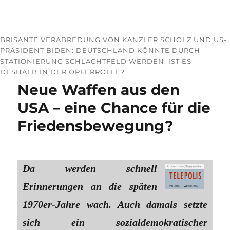
BRISANTE VERABREDUNG VON KANZLER SCHOLZ UND US-
PRÄSIDENT BIDEN: DEUTSCHLAND KÖNNTE DURCH
STATIONIERUNG SCHLACHTFELD WERDEN. IST ES
DESHALB IN DER OPFERROLLE?
Neue Waffen aus den
USA – eine Chance für die
Friedensbewegung?
Da werden schnell
Erinnerungen an die späten
1970er-Jahre wach. Auch damals setzte
sich ein sozialdemokratischer