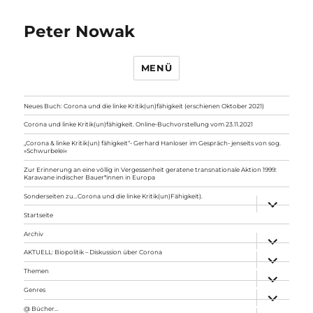
Peter Nowak
MENÜ
Neues Buch: Corona und die linke Kritik(un)fähigkeit (erschienen Oktober 2021)
Corona und linke Kritik(un)fähigkeit. Online-Buchvorstellung vom 23.11.2021
„Corona & linke Kritik(un) fähigkeit“- Gerhard Hanloser im Gespräch- jenseits von sog.
»Schwurbelei«
Zur Erinnerung an eine völlig in Vergessenheit geratene transnationale Aktion 1999:
Karawane indischer Bauer*innen in Europa
Sonderseiten zu…Corona und die linke Kritik(un)Fähigkeit).
Unterme
anzeigen
Startseite
Archiv
Unterme
anzeigen
AKTUELL: Biopolitik – Diskussion über Corona
Unterme
anzeigen
Themen
Unterme
anzeigen
Genres
Unterme
anzeigen
@ Bücher…
Unterme