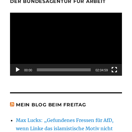
DER BUNDESAGENTUR FÜR ARBEIT
Video-
Player
00:00
02:04:59
MEIN BLOG BEIM FREITAG
Max Lucks: „Gefundenes Fressen für AfD,
wenn Linke das islamistische Motiv nicht