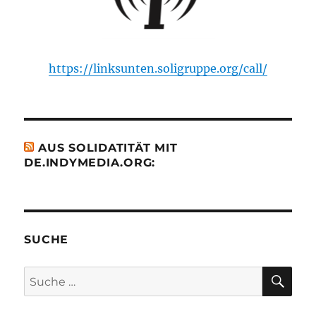
https://linksunten.soligruppe.org/call/
AUS SOLIDATITÄT MIT
DE.INDYMEDIA.ORG:
SUCHE
SU
Suche
nach: