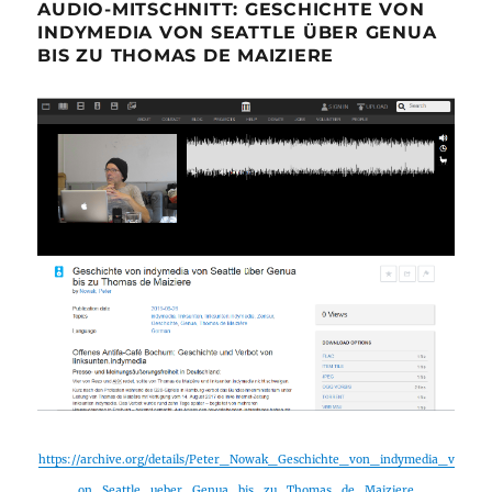
AUDIO-MITSCHNITT: GESCHICHTE VON
INDYMEDIA VON SEATTLE ÜBER GENUA
BIS ZU THOMAS DE MAIZIERE
https://archive.org/details/Peter_Nowak_Geschichte_von_indymedia_v
on_Seattle_ueber_Genua_bis_zu_Thomas_de_Maiziere