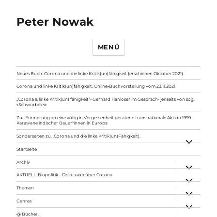
Peter Nowak
MENÜ
Neues Buch: Corona und die linke Kritik(un)fähigkeit (erschienen Oktober 2021)
Corona und linke Kritik(un)fähigkeit. Online-Buchvorstellung vom 23.11.2021
„Corona & linke Kritik(un) fähigkeit“- Gerhard Hanloser im Gespräch- jenseits von sog.
»Schwurbelei«
Zur Erinnerung an eine völlig in Vergessenheit geratene transnationale Aktion 1999:
Karawane indischer Bauer*innen in Europa
Sonderseiten zu…Corona und die linke Kritik(un)Fähigkeit).
Unterme
anzeigen
Startseite
Archiv
Unterme
anzeigen
AKTUELL: Biopolitik – Diskussion über Corona
Unterme
anzeigen
Themen
Unterme
anzeigen
Genres
Unterme
anzeigen
@ Bücher…
Unterme