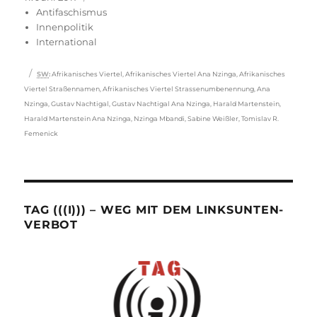
am
Antifaschismus
Innenpolitik
International
Schlagwörter
SW
:
Afrikanisches Viertel
,
Afrikanisches Viertel Ana Nzinga
,
Afrikanisches
Viertel Straßennamen
,
Afrikanisches Viertel Strassenumbenennung
,
Ana
Nzinga
,
Gustav Nachtigal
,
Gustav Nachtigal Ana Nzinga
,
Harald Martenstein
,
Harald Martenstein Ana Nzinga
,
Nzinga Mbandi
,
Sabine Weißler
,
Tomislav R.
Femenick
TAG (((I))) – WEG MIT DEM LINKSUNTEN-
VERBOT