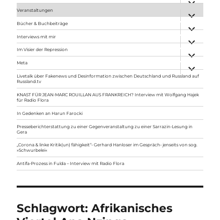
anzeigen
Veranstaltungen
Unterme
anzeigen
Bücher & Buchbeiträge
Unterme
anzeigen
Interviews mit mir
Unterme
anzeigen
Im Visier der Repression
Unterme
anzeigen
Meta
Unterme
anzeigen
Livetalk über Fakenews und Desinformation zwischen Deutschland und Russland auf
Russland.tv
KNAST FÜR JEAN-MARC ROUILLAN AUS FRANKREICH? Interview mit Wolfgang Hajek
für Radio Flora
In Gedenken an Harun Farocki
Presseberichterstattung zu einer Gegenveranstaltung zu einer Sarrazin-Lesung in
Gera
„Corona & linke Kritik(un) fähigkeit“- Gerhard Hanloser im Gespräch- jenseits von sog.
»Schwurbelei«
Antifa-Prozess in Fulda – Interview mit Radio Flora
Schlagwort:
Afrikanisches