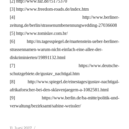
[2] http://www.taz.de/!5175370
[3] http://www.freedom-roads.de/index.htm
[4] http://www.berliner-
zeitung.de/berlin/strassenumbenennungwedding-27036608
[5] http://www.tomislav.com.br/
[6] http://m.tagesspiegel.de/martenstein-ueber-berliner-
strassennamen-warum-nicht-einfach-eine-allee-der-
diskriminierten/19891132.html
[7] https://www.deutsche-
schutzgebiete.de/gustav_nachtigal.htm
[8] http://www.spiegel.de/einestages/gustav-nachtigal-
afrikaforscher-bei-den-sklavenjaegern-a-1082581.html
[9] https://www.berlin.de/ba-mitte/politik-und-
verwaltung/bezirksamt/sabine-weissler/
Veröffentlicht
Kategorien
11. Juni 2017