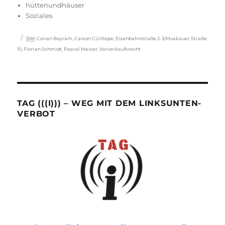
am
hüttenundhäuser
Soziales
Schlagwörter
SW
:
Canan Bayram
,
Cancel Ciziltepe
,
Eisenbahnstraße 2-3/Muskauer Straße
10
,
Florian Schmidt
,
Pascal Meiser
,
Vorverkaufsrecht
TAG (((I))) – WEG MIT DEM LINKSUNTEN-
VERBOT