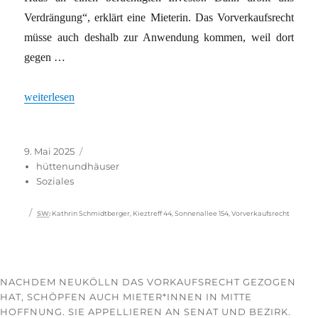
Verdrängung“, erklärt eine Mieterin. Das Vorverkaufsrecht
müsse auch deshalb zur Anwendung kommen, weil dort
gegen …
„Vorkaufsrecht als Milieuschutz“
weiterlesen
Veröffentlicht
Kategorien
9. Mai 2025
am
hüttenundhäuser
Soziales
Schlagwörter
SW
:
Kathrin Schmidtberger
,
Kieztreff 44
,
Sonnenallee 154
,
Vorverkaufsrecht
NACHDEM NEUKÖLLN DAS VORKAUFSRECHT GEZOGEN
HAT, SCHÖPFEN AUCH MIE­TE­R*IN­NEN IN MITTE
HOFFNUNG. SIE APPELLIEREN AN SENAT UND BEZIRK.