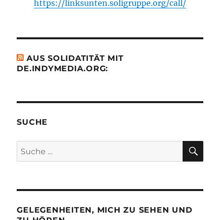
https://linksunten.soligruppe.org/call/
AUS SOLIDATITÄT MIT
DE.INDYMEDIA.ORG:
SUCHE
SU
Suche
nach:
GELEGENHEITEN, MICH ZU SEHEN UND