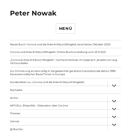
Peter Nowak
MENÜ
Neues Buch: Corona und die linke Kritik(un)fähigkeit (erschienen Oktober 2021)
Corona und linke Kritik(un)fähigkeit. Online-Buchvorstellung vom 23.11.2021
„Corona & linke Kritik(un) fähigkeit“- Gerhard Hanloser im Gespräch- jenseits von sog.
»Schwurbelei«
Zur Erinnerung an eine völlig in Vergessenheit geratene transnationale Aktion 1999:
Karawane indischer Bauer*innen in Europa
Sonderseiten zu…Corona und die linke Kritik(un)Fähigkeit).
Unterme
anzeigen
Startseite
Archiv
Unterme
anzeigen
AKTUELL: Biopolitik – Diskussion über Corona
Unterme
anzeigen
Themen
Unterme
anzeigen
Genres
Unterme
anzeigen
@ Bücher…
Unterme