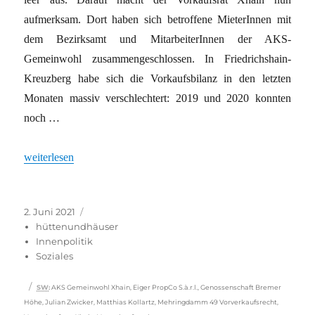
aufmerksam. Dort haben sich betroffene MieterInnen mit
dem Bezirksamt und MitarbeiterInnen der AKS-
Gemeinwohl zusammengeschlossen. In Friedrichshain-
Kreuzberg habe sich die Vorkaufsbilanz in den letzten
Monaten massiv verschlechtert: 2019 und 2020 konnten
noch …
„Vorkaufsrecht scheitert immer öfter“
weiterlesen
Veröffentlicht
Kategorien
2. Juni 2021
am
hüttenundhäuser
Innenpolitik
Soziales
Schlagwörter
SW
:
AKS Gemeinwohl Xhain
,
Eiger PropCo S.à.r.l.
,
Genossenschaft Bremer
Höhe
,
Julian Zwicker
,
Matthias Kollartz
,
Mehringdamm 49 Vorverkaufsrecht
,