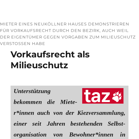
MIETER EINES NEUKÖLLNER HAUSES DEMONSTRIEREN
FÜR VORKAUFSRECHT DURCH DEN BEZIRK, AUCH WEIL
DER EIGENTÜMER GEGEN VORGABEN ZUM MILIEUSCHUTZ
VERSTOSSEN HABE
Vorkaufsrecht als
Milieuschutz
Unterstützung
bekommen die Mie­te­
r*in­nen auch von der Kiezversammlung,
einer seit Jahren bestehenden Selbst­
organisation von Be­woh­ne­r*in­nen in