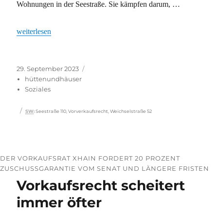
Wohnungen in der Seestraße. Sie kämpfen darum, …
„Auferstanden von den Toten?“
weiterlesen
Veröffentlicht
Kategorien
29. September 2023
am
hüttenundhäuser
Soziales
Schlagwörter
SW
:
Seestraße 110
,
Vorverkaufsrecht
,
Weichselstraße 52
DER VORKAUFSRAT XHAIN FORDERT 20 PROZENT
ZUSCHUSSGARANTIE VOM SENAT UND LÄNGERE FRISTEN
Vorkaufsrecht scheitert
immer öfter