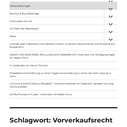
anzeigen
Veranstaltungen
Unterme
anzeigen
Bücher & Buchbeiträge
Unterme
anzeigen
Interviews mit mir
Unterme
anzeigen
Im Visier der Repression
Unterme
anzeigen
Meta
Unterme
anzeigen
Livetalk über Fakenews und Desinformation zwischen Deutschland und Russland auf
Russland.tv
KNAST FÜR JEAN-MARC ROUILLAN AUS FRANKREICH? Interview mit Wolfgang Hajek
für Radio Flora
In Gedenken an Harun Farocki
Presseberichterstattung zu einer Gegenveranstaltung zu einer Sarrazin-Lesung in
Gera
„Corona & linke Kritik(un) fähigkeit“- Gerhard Hanloser im Gespräch- jenseits von sog.
»Schwurbelei«
Antifa-Prozess in Fulda – Interview mit Radio Flora
Schlagwort:
Vorverkaufsrecht