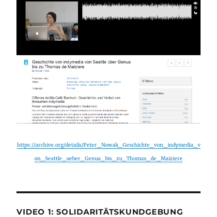
https://archive.org/details/Peter_Nowak_Geschichte_von_indymedia_v
on_Seattle_ueber_Genua_bis_zu_Thomas_de_Maiziere
VIDEO 1: SOLIDARITÄTSKUNDGEBUNG