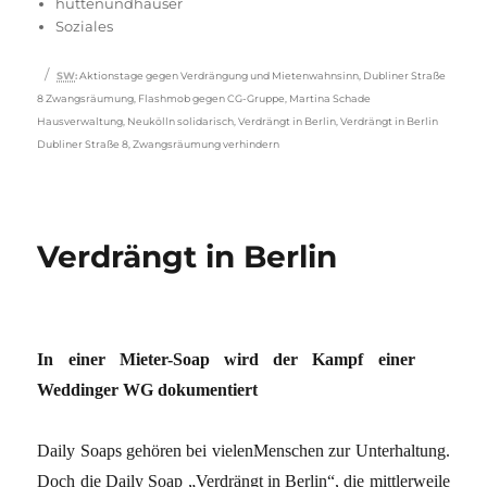
am
hüttenundhäuser
Soziales
Schlagwörter
SW
:
Aktionstage gegen Verdrängung und Mietenwahnsinn
,
Dubliner Straße
8 Zwangsräumung
,
Flashmob gegen CG-Gruppe
,
Martina Schade
Hausverwaltung
,
Neukölln solidarisch
,
Verdrängt in Berlin
,
Verdrängt in Berlin
Dubliner Straße 8
,
Zwangsräumung verhindern
Verdrängt in Berlin
In einer Mieter-Soap wird der Kampf einer
Weddinger WG dokumentiert
Daily Soaps gehören bei vielenMenschen zur Unterhaltung.
Doch die Daily Soap „Verdrängt in Berlin“, die mittlerweile