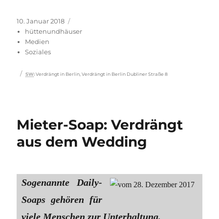
Veröffentlicht
Kategorien
10. Januar 2018
am
hüttenundhäuser
Medien
Soziales
Schlagwörter
SW
:
Verdrängt in Berlin
,
Verdrängt in Berlin Dubliner Straße 8
Mieter-Soap: Verdrängt
aus dem Wedding
Sogenannte Daily-
Soaps gehören für
viele Menschen zur Unterhaltung.