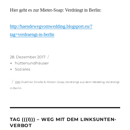
Hier geht es zur Mieter-Soap: Verdrängt in Berlin:
http://haendewegvomwedding.blogsport.eu/?
tag=verdraengt-in-berlin
Veröffentlicht
Kategorien
28. Dezember 2017
am
hüttenundhäuser
Soziales
Schlagwörter
SW
:
Dubliner Straße 8
,
Mieter-Soap
,
Verdrängt aus dem Wedding
,
Verdrängt
in Berlin
TAG (((I))) – WEG MIT DEM LINKSUNTEN-
VERBOT