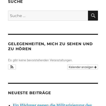
SUCHE
SU
Suche
nach:
GELEGENHEITEN, MICH ZU SEHEN UND
ZU HÖREN
Es gibt keine bevorstehenden Veranstaltungen.
Kalender anzeigen
NEUESTE BEITRÄGE
Ein Plädoyer gegen die Militarisierung des