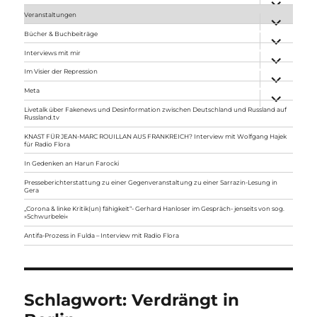
anzeigen
Veranstaltungen
Unterme
anzeigen
Bücher & Buchbeiträge
Unterme
anzeigen
Interviews mit mir
Unterme
anzeigen
Im Visier der Repression
Unterme
anzeigen
Meta
Unterme
anzeigen
Livetalk über Fakenews und Desinformation zwischen Deutschland und Russland auf
Russland.tv
KNAST FÜR JEAN-MARC ROUILLAN AUS FRANKREICH? Interview mit Wolfgang Hajek
für Radio Flora
In Gedenken an Harun Farocki
Presseberichterstattung zu einer Gegenveranstaltung zu einer Sarrazin-Lesung in
Gera
„Corona & linke Kritik(un) fähigkeit“- Gerhard Hanloser im Gespräch- jenseits von sog.
»Schwurbelei«
Antifa-Prozess in Fulda – Interview mit Radio Flora
Schlagwort:
Verdrängt in