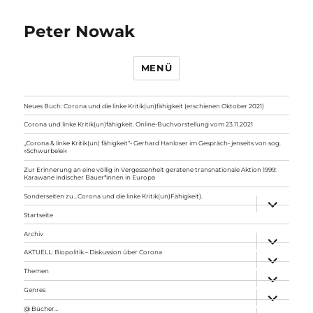
Peter Nowak
MENÜ
Neues Buch: Corona und die linke Kritik(un)fähigkeit (erschienen Oktober 2021)
Corona und linke Kritik(un)fähigkeit. Online-Buchvorstellung vom 23.11.2021
„Corona & linke Kritik(un) fähigkeit“- Gerhard Hanloser im Gespräch- jenseits von sog.
»Schwurbelei«
Zur Erinnerung an eine völlig in Vergessenheit geratene transnationale Aktion 1999:
Karawane indischer Bauer*innen in Europa
Sonderseiten zu…Corona und die linke Kritik(un)Fähigkeit).
Unterme
anzeigen
Startseite
Archiv
Unterme
anzeigen
AKTUELL: Biopolitik – Diskussion über Corona
Unterme
anzeigen
Themen
Unterme
anzeigen
Genres
Unterme
anzeigen
@ Bücher…
Unterme