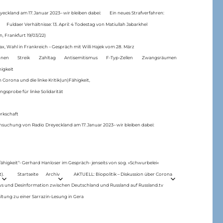
eckland am 17.Januar 2023– wir bleiben dabei:
Ein neues Strafverfahren:
Fuldaer Verhältnisse: 13. April: 4 Todestag von Matiul­lah Jabarkhel
n, Frankfurt 19/03/22)
ax, Wahl in Frankreich – Gespräch mit Willi Hajek vom 28. März
nen
Streik
Zahltag
Antisemitismus
F-Typ-Zellen
Zwangsräumen
higkeit
 Corona und die linke Kritik(un)Fähigkeit,
ngsprobe für linke Solidarität
rkschaft
hsuchung von Radio Dreyeckland am 17.Januar 2023– wir bleiben dabei:
 fähigkeit“- Gerhard Hanloser im Gespräch- jenseits von sog. »Schwurbelei«
).
Startseite
Archiv
AKTUELL: Biopolitik – Diskussion über Corona
ws und Desinformation zwischen Deutschland und Russland auf Russland.tv
ltung zu einer Sarrazin-Lesung in Gera