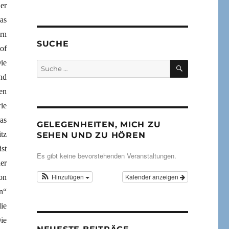
er
as
rn
SUCHE
of
ie
SUCHEN
Suche
nach:
nd
en
ie
as
GELEGENHEITEN, MICH ZU
tz
SEHEN UND ZU HÖREN
st
Es gibt keine bevorstehenden Veranstaltungen.
er
Hinzufügen
Kalender anzeigen
on
n“
ie
ie