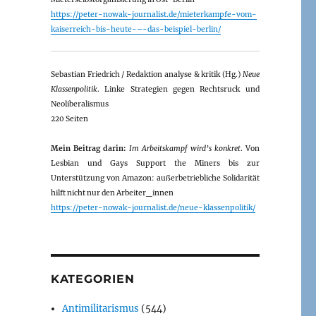
https://peter-nowak-journalist.de/mieterkampfe-vom-
kaiserreich-bis-heute-–-das-beispiel-berlin/
Sebastian Friedrich / Redaktion analyse & kritik (Hg.)
Neue
Klassenpolitik
. Linke Strategien gegen Rechtsruck und
Neoliberalismus
220 Seiten
Mein Beitrag darin:
Im Arbeitskampf wird’s konkret
. Von
Lesbian und Gays Support the Miners bis zur
Unterstützung von Amazon: außerbetriebliche Solidarität
hilft nicht nur den Arbeiter_innen
https://peter-nowak-journalist.de/neue-klassenpolitik/
KATEGORIEN
Antimilitarismus
(544)