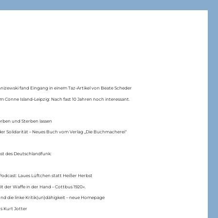
anizewski fand Eingang in einem Taz-Artikel von Beate Scheder
m Conne Island-Leipzig: Nach fast 10 Jahren noch interessant.
erben und Sterben lassen
er Solidarität – Neues Buch vom Verlag „Die Buchmacherei“
ast des Deutschlandfunk:
Podcast: Laues Lüftchen statt Heißer Herbst
Mit der Waffe in der Hand – Cottbus 1920«.
nd die linke Kritik(un)dähigkeit – neue Homepage
s Kurt Jotter