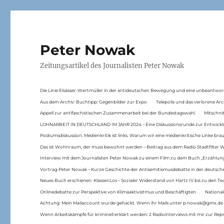
Peter Nowak
Zeitungsartikel des Journalisten Peter Nowak
Die Linie Elsässer-Wertmüller in der antideutschen Bewegung und eine unbeantwor
Aus dem Archiv: Buchtipp: Gegenbilder zur Expo
Telepolis und das verlorene Arc
Appell zur antifaschistischen Zusammenarbeit bei der Bundestagswahl
Mitschni
LOHNARBEIT IN DEUTSCHLAND IM JAHR 2024 – Eine Diskussionsrunde zur Entwickl
Podiumsdiskussion: Medienkritik ist links. Warum wir eine medienkritische Linke br
Das ist Wohnraum, der muss bewohnt werden – Beitrag aus dem Radio Stadtfilter 
Interview mit dem Journalisten Peter Nowak zu einem Film zu dem Buch „Erzählung
Vortrag Peter Nowak – Kurze Geschichte der Antisemitismusdebatte in der deutsche
Neues Buch erschienen: KlassenLos – Sozialer Widerstand von Hartz IV bis zu den 
Onlinedebatte zur Perspektive von Klimaaktivistmus und Beschäftigten
National
Achtung: Mein Mailaccount wurde gehackt. Wenn ihr Mails unter p.nowak@gmx.de
Wenn Arbeitskämpfe für kriminell erklärt werden: 2 Radiointerviews mit mir zur Rep