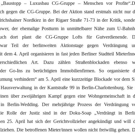
t „Baustopp – Luxusbau CG-Gruppe – Menschen vor Profite“.D
ich gegen die CG-Gruppe. Bei der Aktion stand erstmals nicht nur d
richshainer Nordkiez in der Rigaer Straße 71-73 in der Kritik, sonde
ower, der ehemalige Postturm in unmittelbarer Nähe zum U-Bahnh
uch dort plant die CG-Gruppe Lofts für Gutverdienende. D
 war Teil der berlinweiten Aktionstage gegen Verdrängung u
 dem 4. April organisieren in fast jeden Berliner Stadtteil MieterInn
erschiedlichen Art. Dazu zählen Straßenblockaden ebenso w
der Go-Ins zu berüchtigten Immobilienfirmen. So organisierte d
mung verhindern“ am 5. April eine kurzzeitige Blockade vor dem Si
Hausverwaltung in der Kantstraße 99 in Berlin-Charlottenburg. Sie i
 einen über zweijährigen Kampf gegen eine Wohngemeinschaft in d
 in Berlin-Wedding. Der mehrjährige Prozess der Verdrängung v
die Rolle der Justiz sind in der Doku-Soap „Verdrängt in Berli
en 25. April hat sich der Gerichtvollzieher angekündigt und will d
iehen. Die betroffenen Mieter/innen wollen nicht freiwillig gehen. D