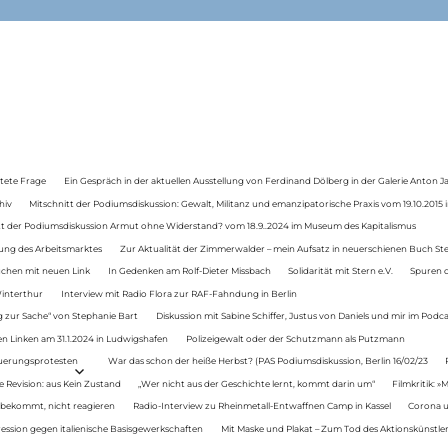
tete Frage
Ein Gespräch in der aktuellen Ausstellung von Ferdinand Dölberg in der Galerie Anton J
hiv
Mitschnitt der Podiumsdiskussion: Gewalt, Militanz und emanzipatorische Praxis vom 19.10.2015 i
tt der Podiumsdiskussion Armut ohne Widerstand? vom 18.9..2024 im Museum des Kapitalismus
ung des Arbeitsmarktes
Zur Aktualität der Zimmerwalder – mein Aufsatz in neuerschienen Buch St
auchen mit neuen Link
In Gedenken am Rolf-Dieter Missbach
Solidarität mit Stern e.V.
Spuren d
Winterthur
Interview mit Radio Flora zur RAF-Fahndung in Berlin
 zur Sache“ von Stephanie Bart
Diskussion mit Sabine Schiffer, Justus von Daniels und mir im Podc
n Linken am 31.1.2024 in Ludwigshafen
Polizeigewalt oder der Schutzmann als Putzmann
Teuerungsprotesten
War das schon der heiße Herbst? (PAS Podiumsdiskussion, Berlin 16/02/23
e Revision: aus Kein Zustand
„Wer nicht aus der Geschichte lernt, kommt darin um“
Filmkritik: »
 bekommt, nicht reagieren
Radio-Interview zu Rheinmetall-Entwaffnen Camp in Kassel
Corona u
ression gegen italienische Basisgewerkschaften
Mit Maske und Plakat – Zum Tod des Aktionskünstler