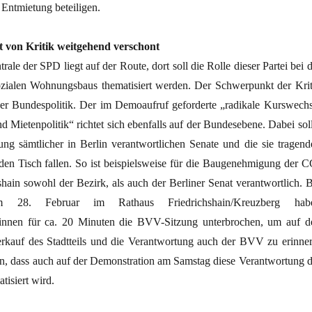
Entmietung beteiligen.
bt von Kritik weitgehend verschont
ale der SPD liegt auf der Route, dort soll die Rolle dieser Partei bei 
zialen Wohnungsbaus thematisiert werden. Der Schwerpunkt der Krit
i der Bundespolitik. Der im Demoaufruf geforderte „radikale Kurswechs
 Mietenpolitik“ richtet sich ebenfalls auf der Bundesebene. Dabei soll
ung sämtlicher in Berlin verantwortlichen Senate und die sie tragend
 den Tisch fallen. So ist beispielsweise für die Baugenehmigung der C
hain sowohl der Bezirk, als auch der Berliner Senat verantwortlich. B
28. Februar im Rathaus Friedrichshain/Kreuzberg hab
t/innen für ca. 20 Minuten die BVV-Sitzung unterbrochen, um auf d
rkauf des Stadtteils und die Verantwortung auch der BVV zu erinner
, dass auch auf der Demonstration am Samstag diese Verantwortung d
atisiert wird.