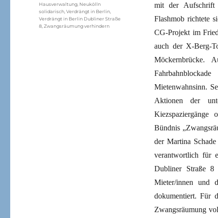
mit der Aufschrif
Hausverwaltung
,
Neukölln
solidarisch
,
Verdrängt in Berlin
,
Flashmob richtete s
Verdrängt in Berlin Dubliner Straße
8
,
Zwangsräumung verhindern
CG-Projekt im Fried
auch der X-Berg-T
Möckernbrücke. A
Fahrbahnblockade
Mietenwahnsinn. Seit
Aktionen der unt
Kiezspaziergänge o
Bündnis „Zwangsräu
der Martina Schade 
verantwortlich für
Dubliner Straße 8
Mieter/innen und 
dokumentiert. Für d
Zwangsräumung vollz