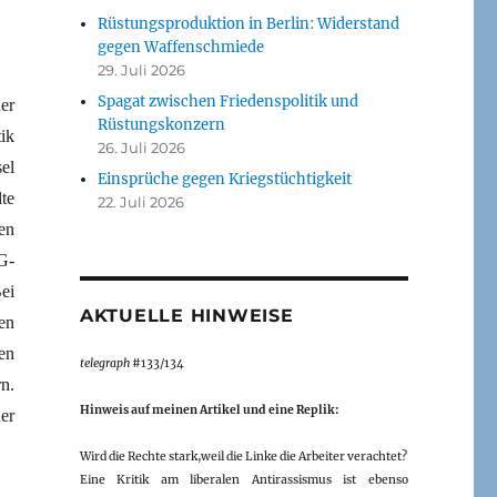
Rüstungsproduktion in Berlin: Widerstand
gegen Waffenschmiede
29. Juli 2026
Spagat zwischen Friedenspolitik und
der
Rüstungskonzern
ik
26. Juli 2026
el
Einsprüche gegen Kriegstüchtigkeit
te
22. Juli 2026
en
G-
ei
AKTUELLE HINWEISE
en
en
telegraph
#133/134
n.
Hinweis auf meinen Artikel und eine Replik:
er
Wird die Rechte stark,weil die Linke die Arbeiter verachtet?
Eine Kritik am liberalen Antirassismus ist ebenso