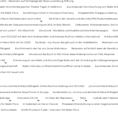
g 2021. – Rezension auf Homepage der Rosa-Luxemburg-Stiftung
Baden-Württembergischen Theater Tagen in Heilbronn
Aus Anlass der Durchsuchung von Radio Drey
 mit Radio Flora
Something is rotten in the state of Germany
Eingebetteter Kriegsjournalismus
im Raum Osthessen jetzt auch online
Die Krise in der Ukraine und die Linke (PAS Podiumsdiskussio
ferate der Diskussionsveranstaltung am 30.6. im Baiz (Berlin)
Gelbwesten, Polizeirepression, Anti-V
 von unten? – Ein Mitschnitt
ZeroCovid – Rückblick und Ausblick auf eine linke Kampagne
Woh
 vom 13.12.2021 mit dem Arzt Andreas Klein und Andreas Wulf von Medico International
Kritik(un)fä
rl-Heinz Roth am 24.1.2022
My Body – my choice: das gilt auch in der Impfdebatte
Rezension von
fähigkeit
Buchhinweis in der taz von Jonas Wahmkow
Rezension auf kritisch lesen.de: Bewähru
e Kritik(un)fähigkeit
Hinweis auf das Buch im ND Immer diese Widersprüche von Felix Klopotek
en-ND
Erinnerung an Lara Melin und ihre wichtige Rolle nach der Gründung der Gefangenengewe
nengewerkschaft
Radio-Interview zu Rheinmetall-Entwaffnen Camp in Kassel
Aus Anlass der Durc
auchen mit neuen Link
orona und linke Kritik(un)fähigkeit. Online-Buchvorstellung vom 23.11.2021
„Corona & linke Kritik(un)
: Karawane indischer Bauer*innen in Europa
Sonderseiten zu…Corona und die linke Kritik(un)Fähigkeit
beiträge
Interviews mit mir
Im Visier der Repression
Meta
Livetalk über Fakene
für Radio Flora
In Gedenken an Harun Farocki
Presseberichterstattung zu einer Gegenveransta
. »Schwurbelei«
Antifa-Prozess in Fulda – Interview mit Radio Flora