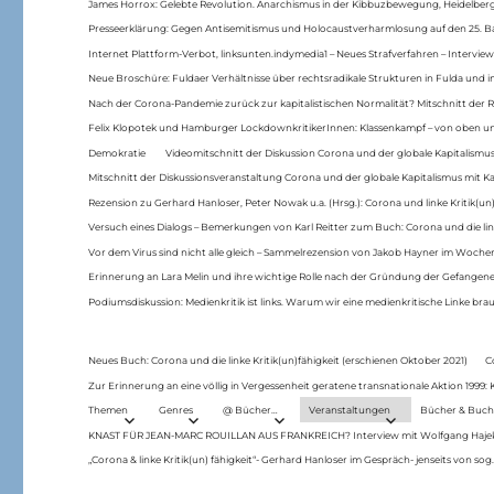
James Horrox: Gelebte Revolution. Anarchismus in der Kibbuzbewegung, Heidelber
Presseerklärung: Gegen Antisemitismus und Holocaustverharmlosung auf den 25. 
Internet Plattform-Verbot, linksunten.indymedia1 – Neues Strafverfahren – Interview
Neue Broschüre: Fuldaer Verhältnisse über rechtsradikale Strukturen in Fulda und 
Nach der Corona-Pandemie zurück zur kapitalistischen Normalität? Mitschnitt der Re
Felix Klopotek und Hamburger LockdownkritikerInnen: Klassenkampf – von oben und
Demokratie
Videomitschnitt der Diskussion Corona und der globale Kapitalismus
Mitschnitt der Diskussionsveranstaltung Corona und der globale Kapitalismus mit Ka
Rezension zu Gerhard Hanloser, Peter Nowak u.a. (Hrsg.): Corona und linke Kritik(un)
Versuch eines Dialogs – Bemerkungen von Karl Reitter zum Buch: Corona und die link
Vor dem Virus sind nicht alle gleich – Sammelrezension von Jakob Hayner im Woch
Erinnerung an Lara Melin und ihre wichtige Rolle nach der Gründung der Gefange
Podiumsdiskussion: Medienkritik ist links. Warum wir eine medienkritische Linke br
Neues Buch: Corona und die linke Kritik(un)fähigkeit (erschienen Oktober 2021)
C
Zur Erinnerung an eine völlig in Vergessenheit geratene transnationale Aktion 1999
Themen
Genres
@ Bücher…
Veranstaltungen
Bücher & Buch
KNAST FÜR JEAN-MARC ROUILLAN AUS FRANKREICH? Interview mit Wolfgang Hajek 
„Corona & linke Kritik(un) fähigkeit“- Gerhard Hanloser im Gespräch- jenseits von sog