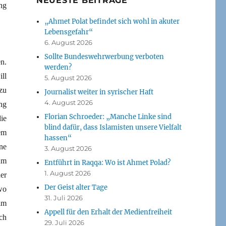
NEUESTE BEITRÄGE
ng
„Ahmet Polat befindet sich wohl in akuter
Lebensgefahr“
6. August 2026
Sollte Bundeswehrwerbung verboten
n.
werden?
ll
5. August 2026
zu
Journalist weiter in syrischer Haft
4. August 2026
ng
Florian Schroeder: „Manche Linke sind
ie
blind dafür, dass Islamisten unsere Vielfalt
em
hassen“
ne
3. August 2026
um
Entführt in Raqqa: Wo ist Ahmet Polad?
1. August 2026
er
Der Geist alter Tage
wo
31. Juli 2026
im
Appell für den Erhalt der Medienfreiheit
ch
29. Juli 2026