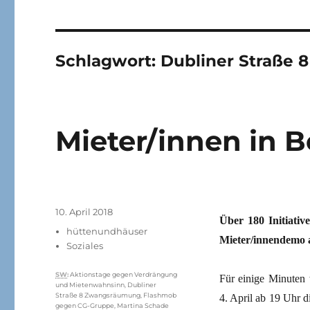
Schlagwort:
Dubliner Straße
Mieter/innen in
Veröffentlicht
10. April 2018
Über 180 Initiativ
am
Kategorien
hüttenundhäuser
Mieter/innendemo 
Soziales
Schlagwörter
SW
:
Aktionstage gegen Verdrängung
Für einige Minuten
und Mietenwahnsinn
,
Dubliner
Straße 8 Zwangsräumung
,
Flashmob
4. April ab 19 Uhr d
gegen CG-Gruppe
,
Martina Schade