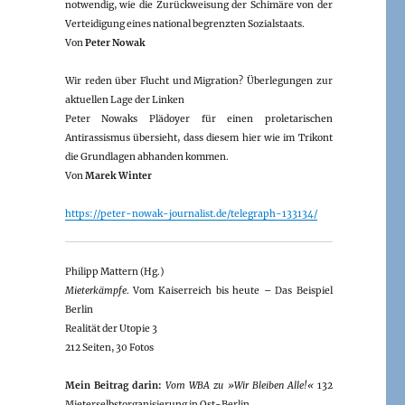
notwendig, wie die Zurückweisung der Schimäre von der
Verteidigung eines national begrenzten Sozialstaats.
Von
Peter Nowak
Wir reden über Flucht und Migration? Überlegungen zur
aktuellen Lage der Linken
Peter Nowaks Plädoyer für einen proletarischen
Antirassismus übersieht, dass diesem hier wie im Trikont
die Grundlagen abhanden kommen.
Von
Marek Winter
https://peter-nowak-journalist.de/telegraph-133134/
Philipp Mattern (Hg.)
Mieterkämpfe
. Vom Kaiserreich bis heute – Das Beispiel
Berlin
Realität der Utopie 3
212 Seiten, 30 Fotos
Mein Beitrag darin:
Vom WBA zu »Wir Bleiben Alle!«
132
Mieterselbstorganisierung in Ost-Berlin