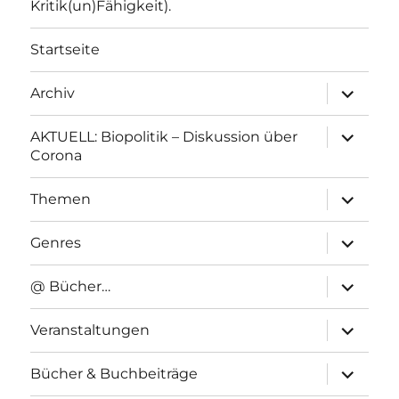
Kritik(un)Fähigkeit).
Startseite
Unterme
Archiv
anzeigen
Unterme
AKTUELL: Biopolitik – Diskussion über
anzeigen
Corona
Unterme
Themen
anzeigen
Unterme
Genres
anzeigen
Unterme
@ Bücher…
anzeigen
Unterme
Veranstaltungen
anzeigen
Unterme
Bücher & Buchbeiträge
anzeigen