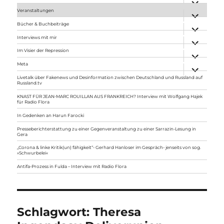
anzeigen
Veranstaltungen
Unterme
anzeigen
Bücher & Buchbeiträge
Unterme
anzeigen
Interviews mit mir
Unterme
anzeigen
Im Visier der Repression
Unterme
anzeigen
Meta
Unterme
anzeigen
Livetalk über Fakenews und Desinformation zwischen Deutschland und Russland auf
Russland.tv
KNAST FÜR JEAN-MARC ROUILLAN AUS FRANKREICH? Interview mit Wolfgang Hajek
für Radio Flora
In Gedenken an Harun Farocki
Presseberichterstattung zu einer Gegenveranstaltung zu einer Sarrazin-Lesung in
Gera
„Corona & linke Kritik(un) fähigkeit“- Gerhard Hanloser im Gespräch- jenseits von sog.
»Schwurbelei«
Antifa-Prozess in Fulda – Interview mit Radio Flora
Schlagwort:
Theresa