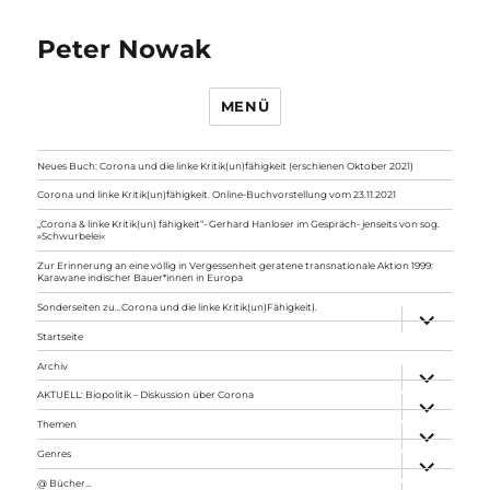
Peter Nowak
MENÜ
Neues Buch: Corona und die linke Kritik(un)fähigkeit (erschienen Oktober 2021)
Corona und linke Kritik(un)fähigkeit. Online-Buchvorstellung vom 23.11.2021
„Corona & linke Kritik(un) fähigkeit“- Gerhard Hanloser im Gespräch- jenseits von sog.
»Schwurbelei«
Zur Erinnerung an eine völlig in Vergessenheit geratene transnationale Aktion 1999:
Karawane indischer Bauer*innen in Europa
Sonderseiten zu…Corona und die linke Kritik(un)Fähigkeit).
Unterme
anzeigen
Startseite
Archiv
Unterme
anzeigen
AKTUELL: Biopolitik – Diskussion über Corona
Unterme
anzeigen
Themen
Unterme
anzeigen
Genres
Unterme
anzeigen
@ Bücher…
Unterme