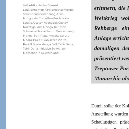
Schlagwörter
SW
:
Afrikanisches Viertel
erinnern, die
Straßennamen
,
Afrikanisches Viertel
Strassenumbenennung
,
Anna
Weltkrieg wo
Mungunda
,
Cornelius-Fredericks-
Straße
,
Gustav Nachtigal
,
Gustav
Rehberge ei
Nachtigal Ana Nzinga
,
Initiative
Schwarzer Menschen in Deutschland
,
Manga-Bell-Platz
,
Mnyaka Sururu
Anlage errich
Mboro
,
Pro Afrikanisches Viertel
,
Rudolf Duala Manga Bell
,
Tahir Della
,
damaligen de
Tahir Della Initiative Schwarzer
Menschen in Deutschland
präsentiert we
Treptower Par
Monarchie als 
Damit sollte der Ko
Ausstellung wurden 
Schaulustigen präs