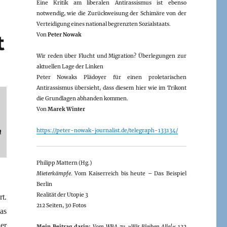
Eine Kritik am liberalen Antirassismus ist ebenso
notwendig, wie die Zurückweisung der Schimäre von der
Verteidigung eines national begrenzten Sozialstaats.
t
Von
Peter Nowak
Wir reden über Flucht und Migration? Überlegungen zur
aktuellen Lage der Linken
Peter Nowaks Plädoyer für einen proletarischen
Antirassismus übersieht, dass diesem hier wie im Trikont
die Grundlagen abhanden kommen.
Von
Marek Winter
n
https://peter-nowak-journalist.de/telegraph-133134/
Philipp Mattern (Hg.)
Mieterkämpfe
. Vom Kaiserreich bis heute – Das Beispiel
Berlin
Realität der Utopie 3
t.
212 Seiten, 30 Fotos
as
er
Mein Beitrag darin:
Vom WBA zu »Wir Bleiben Alle!«
132