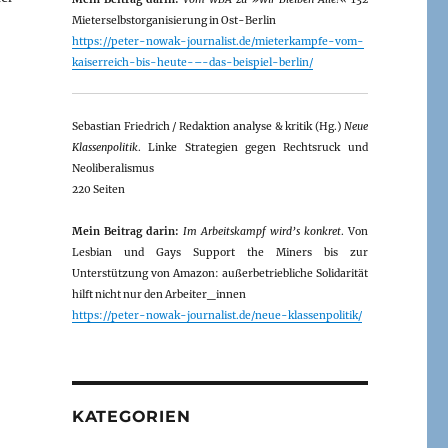
Mieterselbstorganisierung in Ost-Berlin
https://peter-nowak-journalist.de/mieterkampfe-vom-
kaiserreich-bis-heute-–-das-beispiel-berlin/
Sebastian Friedrich / Redaktion analyse & kritik (Hg.)
Neue
Klassenpolitik
. Linke Strategien gegen Rechtsruck und
Neoliberalismus
220 Seiten
Mein Beitrag darin:
Im Arbeitskampf wird’s konkret
. Von
Lesbian und Gays Support the Miners bis zur
Unterstützung von Amazon: außerbetriebliche Solidarität
hilft nicht nur den Arbeiter_innen
https://peter-nowak-journalist.de/neue-klassenpolitik/
KATEGORIEN