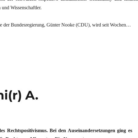
 und Wissenschaftler.
gte der Bundesregierung, Günter Nooke (CDU), wird seit Wochen…
rweigern den Dienst“
(r) A.
es Rechtspositivismus. Bei den Auseinandersetzungen ging es