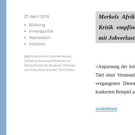
Merkels Afrik
Veröffentlicht
27. April 2019
am
Kategorien
Bildung
Kritik empfin
Innenpolitik
mit Jobverlust
Repression
Soziales
Schlagwörter
SW
:
Anne Storch
,
Günther Nooke
,
Initiative Schwarze Menschen in
Deutschland
,
Jan Budniok
,
Ottomar
»Anpassung der krit
von Holtz
,
Raja Kramer
,
Tahir Della
Titel einer Veranst
vergangenen Diens
konkreten Beispiel a
„Unsachliche Drohu
weiterlesen