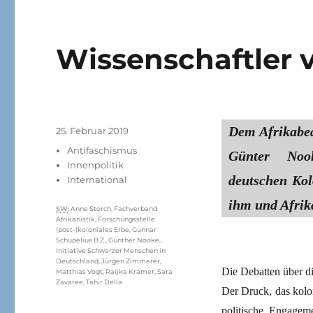
Wissenschaftler 
Dem Afrikabea
Veröffentlicht
25. Februar 2019
am
Kategorien
Antifaschismus
Günter Noo
Innenpolitik
deutschen Kol
International
ihm und Afrik
Schlagwörter
SW
:
Anne Storch
,
Fachverband
Afrikanistik
,
Forschungsstelle
(post-)koloniales Erbe
,
Gunnar
Schupelius B.Z.
,
Günther Nooke
,
Initiative Schwarzer Menschen in
Deutschland
,
Jürgen Zimmerer
,
Die Debatten über di
Matthias Vogt
,
Raijka Kramer
,
Sara
Zavaree
,
Tahir Della
Der Druck, das kolo
politische Engageme