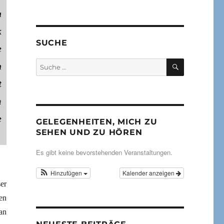
n
k
SUCHE
e
SUCHEN
Suche
n
nach:
t
m
e
GELEGENHEITEN, MICH ZU
SEHEN UND ZU HÖREN
Es gibt keine bevorstehenden Veranstaltungen.
Hinzufügen
Kalender anzeigen
er
en
an