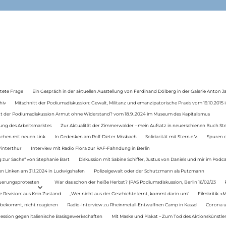
tete Frage
Ein Gespräch in der aktuellen Ausstellung von Ferdinand Dölberg in der Galerie Anton J
hiv
Mitschnitt der Podiumsdiskussion: Gewalt, Militanz und emanzipatorische Praxis vom 19.10.2015 i
tt der Podiumsdiskussion Armut ohne Widerstand? vom 18.9..2024 im Museum des Kapitalismus
ung des Arbeitsmarktes
Zur Aktualität der Zimmerwalder – mein Aufsatz in neuerschienen Buch St
auchen mit neuen Link
In Gedenken am Rolf-Dieter Missbach
Solidarität mit Stern e.V.
Spuren d
Winterthur
Interview mit Radio Flora zur RAF-Fahndung in Berlin
 zur Sache“ von Stephanie Bart
Diskussion mit Sabine Schiffer, Justus von Daniels und mir im Podc
n Linken am 31.1.2024 in Ludwigshafen
Polizeigewalt oder der Schutzmann als Putzmann
Teuerungsprotesten
War das schon der heiße Herbst? (PAS Podiumsdiskussion, Berlin 16/02/23
e Revision: aus Kein Zustand
„Wer nicht aus der Geschichte lernt, kommt darin um“
Filmkritik: »
 bekommt, nicht reagieren
Radio-Interview zu Rheinmetall-Entwaffnen Camp in Kassel
Corona u
ression gegen italienische Basisgewerkschaften
Mit Maske und Plakat – Zum Tod des Aktionskünstler