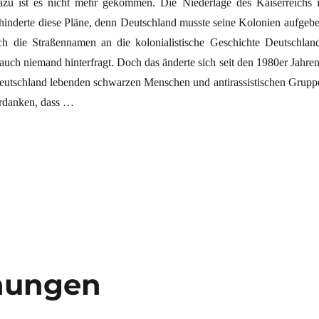
zu ist es nicht mehr gekommen. Die Niederlage des Kaiserreichs 
rhinderte diese Pläne, denn Deutschland musste seine Kolonien aufgebe
h die Straßennamen an die kolonialistische Geschichte Deutschland
 auch niemand hinterfragt. Doch das änderte sich seit den 1980er Jahre
 Deutschland lebenden schwarzen Menschen und antirassistischen Grupp
erdanken, dass …
acht“
hungen