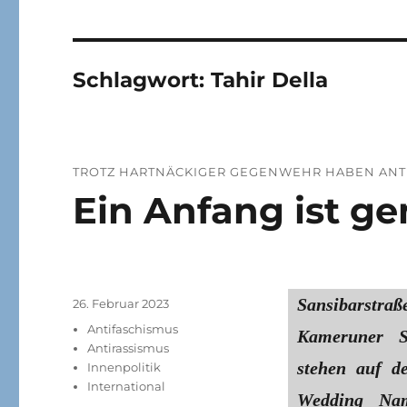
Schlagwort:
Tahir Della
TROTZ HARTNÄCKIGER GEGENWEHR HABEN ANTI
Ein Anfang ist g
Sansibarst
Veröffentlicht
26. Februar 2023
am
Kategorien
Antifaschismus
Kameruner 
Antirassismus
stehen auf d
Innenpolitik
International
Wedding Name