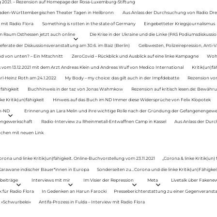
g 2021. – Rezension auf Homepage der Rosa-Luxemburg-Stiftung
Baden-Württembergischen Theater Tagen in Heilbronn
Aus Anlass der Durchsuchung von Radio Drey
 mit Radio Flora
Something is rotten in the state of Germany
Eingebetteter Kriegsjournalismus
im Raum Osthessen jetzt auch online
Die Krise in der Ukraine und die Linke (PAS Podiumsdiskussio
ferate der Diskussionsveranstaltung am 30.6. im Baiz (Berlin)
Gelbwesten, Polizeirepression, Anti-V
 von unten? – Ein Mitschnitt
ZeroCovid – Rückblick und Ausblick auf eine linke Kampagne
Woh
 vom 13.12.2021 mit dem Arzt Andreas Klein und Andreas Wulf von Medico International
Kritik(un)fä
rl-Heinz Roth am 24.1.2022
My Body – my choice: das gilt auch in der Impfdebatte
Rezension von
fähigkeit
Buchhinweis in der taz von Jonas Wahmkow
Rezension auf kritisch lesen.de: Bewähru
e Kritik(un)fähigkeit
Hinweis auf das Buch im ND Immer diese Widersprüche von Felix Klopotek
en-ND
Erinnerung an Lara Melin und ihre wichtige Rolle nach der Gründung der Gefangenengewe
nengewerkschaft
Radio-Interview zu Rheinmetall-Entwaffnen Camp in Kassel
Aus Anlass der Durc
auchen mit neuen Link
orona und linke Kritik(un)fähigkeit. Online-Buchvorstellung vom 23.11.2021
„Corona & linke Kritik(un)
: Karawane indischer Bauer*innen in Europa
Sonderseiten zu…Corona und die linke Kritik(un)Fähigkeit
beiträge
Interviews mit mir
Im Visier der Repression
Meta
Livetalk über Fakene
für Radio Flora
In Gedenken an Harun Farocki
Presseberichterstattung zu einer Gegenveransta
. »Schwurbelei«
Antifa-Prozess in Fulda – Interview mit Radio Flora