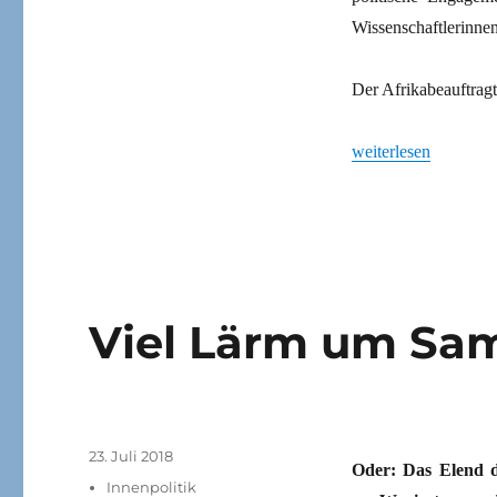
Wissenschaftlerinnen
Der Afrikabeauftra
„Wissenschaftler ve
weiterlesen
Viel Lärm um Sami
Veröffentlicht
23. Juli 2018
Oder: Das Elend d
am
Kategorien
Innenpolitik