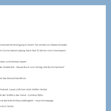
anizewski fand Eingang in einem Taz-Artikel von Beate Scheder
m Conne Island-Leipzig: Nach fast 10 Jahren noch interessant.
erben und Sterben lassen
er Solidarität – Neues Buch vom Verlag „Die Buchmacherei“
ast des Deutschlandfunk:
Podcast: Laues Lüftchen statt Heißer Herbst
Mit der Waffe in der Hand – Cottbus 1920«.
nd die linke Kritik(un)dähigkeit – neue Homepage
s Kurt Jotter