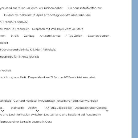
eckland am 17.Januar 2023– wir bleiben dabei:
Ein neues Strafverfahren:
Fuldaer Verhältnisse: 13. April: 4 Todestag von Matiul­lah Jabarkhel
n, Frankfurt 19/03/22)
ax, Wahl in Frankreich – Gespräch mit Willi Hajek vom 28. März
nen
Streik
Zahltag
Antisemitismus
F-Typ-Zellen
Zwangsräumen
higkeit
 Corona und die linke Kritik(un)Fähigkeit,
ngsprobe für linke Solidarität
rkschaft
hsuchung von Radio Dreyeckland am 17.Januar 2023– wir bleiben dabei:
 fähigkeit“- Gerhard Hanloser im Gespräch- jenseits von sog. »Schwurbelei«
).
Startseite
Archiv
AKTUELL: Biopolitik – Diskussion über Corona
ws und Desinformation zwischen Deutschland und Russland auf Russland.tv
ltung zu einer Sarrazin-Lesung in Gera