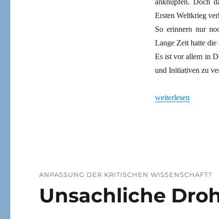
anknüpfen. Doch da
Ersten Weltkrieg ve
So erinnern nur noc
Lange Zeit hatte die
Es ist vor allem in
und Initiativen zu v
„Ein Anfang ist gem
weiterlesen
ANPASSUNG DER KRITISCHEN WISSENSCHAFT?
Unsachliche Dro