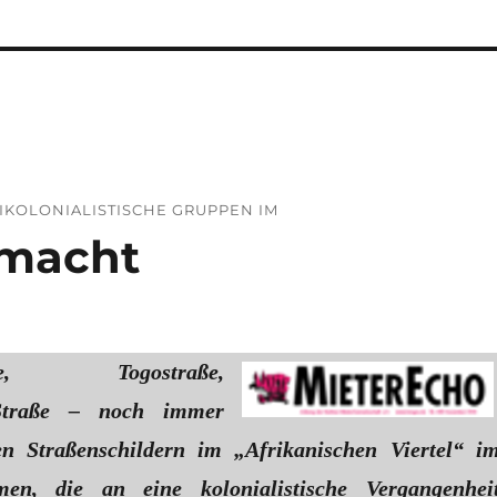
KOLONIALISTISCHE GRUPPEN IM
emacht
raße, Togostraße,
Straße – noch immer
en Straßenschildern im „Afrikanischen Viertel“ i
n, die an eine kolonialistische Vergangenhei