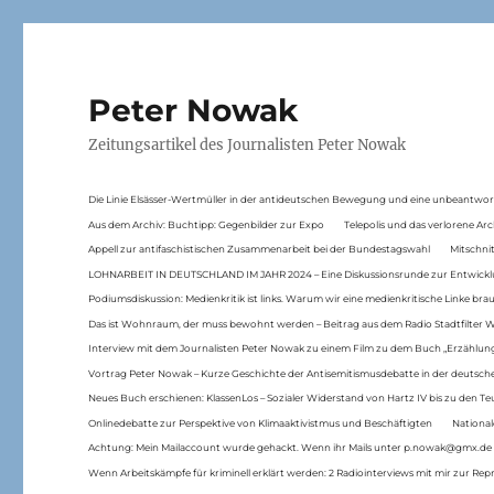
Peter Nowak
Zeitungsartikel des Journalisten Peter Nowak
Die Linie Elsässer-Wertmüller in der antideutschen Bewegung und eine unbeantwor
Aus dem Archiv: Buchtipp: Gegenbilder zur Expo
Telepolis und das verlorene Arc
Appell zur antifaschistischen Zusammenarbeit bei der Bundestagswahl
Mitschni
LOHNARBEIT IN DEUTSCHLAND IM JAHR 2024 – Eine Diskussionsrunde zur Entwickl
Podiumsdiskussion: Medienkritik ist links. Warum wir eine medienkritische Linke br
Das ist Wohnraum, der muss bewohnt werden – Beitrag aus dem Radio Stadtfilter 
Interview mit dem Journalisten Peter Nowak zu einem Film zu dem Buch „Erzählung
Vortrag Peter Nowak – Kurze Geschichte der Antisemitismusdebatte in der deutsche
Neues Buch erschienen: KlassenLos – Sozialer Widerstand von Hartz IV bis zu den 
Onlinedebatte zur Perspektive von Klimaaktivistmus und Beschäftigten
National
Achtung: Mein Mailaccount wurde gehackt. Wenn ihr Mails unter p.nowak@gmx.de
Wenn Arbeitskämpfe für kriminell erklärt werden: 2 Radiointerviews mit mir zur Rep