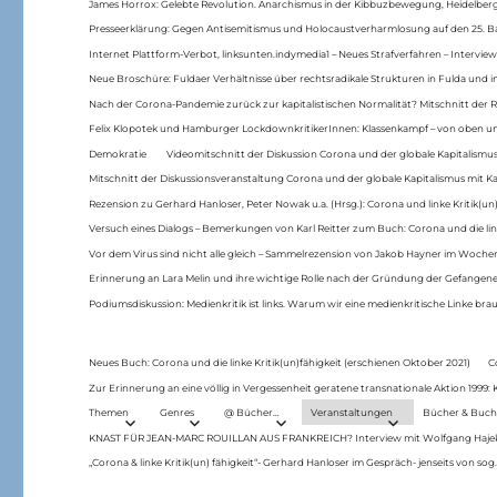
James Horrox: Gelebte Revolution. Anarchismus in der Kibbuzbewegung, Heidelber
Presseerklärung: Gegen Antisemitismus und Holocaustverharmlosung auf den 25. 
Internet Plattform-Verbot, linksunten.indymedia1 – Neues Strafverfahren – Interview
Neue Broschüre: Fuldaer Verhältnisse über rechtsradikale Strukturen in Fulda und 
Nach der Corona-Pandemie zurück zur kapitalistischen Normalität? Mitschnitt der Re
Felix Klopotek und Hamburger LockdownkritikerInnen: Klassenkampf – von oben und
Demokratie
Videomitschnitt der Diskussion Corona und der globale Kapitalismus
Mitschnitt der Diskussionsveranstaltung Corona und der globale Kapitalismus mit Ka
Rezension zu Gerhard Hanloser, Peter Nowak u.a. (Hrsg.): Corona und linke Kritik(un)
Versuch eines Dialogs – Bemerkungen von Karl Reitter zum Buch: Corona und die link
Vor dem Virus sind nicht alle gleich – Sammelrezension von Jakob Hayner im Woch
Erinnerung an Lara Melin und ihre wichtige Rolle nach der Gründung der Gefange
Podiumsdiskussion: Medienkritik ist links. Warum wir eine medienkritische Linke br
Neues Buch: Corona und die linke Kritik(un)fähigkeit (erschienen Oktober 2021)
C
Zur Erinnerung an eine völlig in Vergessenheit geratene transnationale Aktion 1999
Themen
Genres
@ Bücher…
Veranstaltungen
Bücher & Buch
KNAST FÜR JEAN-MARC ROUILLAN AUS FRANKREICH? Interview mit Wolfgang Hajek 
„Corona & linke Kritik(un) fähigkeit“- Gerhard Hanloser im Gespräch- jenseits von sog