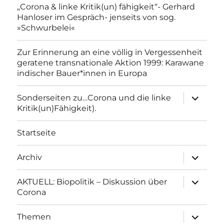
„Corona & linke Kritik(un) fähigkeit“- Gerhard
Hanloser im Gespräch- jenseits von sog.
»Schwurbelei«
Zur Erinnerung an eine völlig in Vergessenheit
geratene transnationale Aktion 1999: Karawane
indischer Bauer*innen in Europa
Unterme
Sonderseiten zu…Corona und die linke
anzeigen
Kritik(un)Fähigkeit).
Startseite
Unterme
Archiv
anzeigen
Unterme
AKTUELL: Biopolitik – Diskussion über
anzeigen
Corona
Unterme
Themen
anzeigen