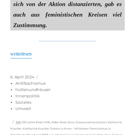
sich von der Aktion distanzierten, gab es
auch aus feministischen Kreisen viel
Zustimmung.
„Wichtige Argumentationshilfe“
weiterlesen
Veröffentlicht
Kategorien
6. April 2024
am
Antifaschismus
hüttenundhäuser
Innenpolitik
Soziales
Umwelt
Schlagwörter
SW
:
100 Jahre Rote Hilfe
,
Adler Rote Zora
,
Graswurzelrevolution
,
Katharina
Kracher
,
Katharina Kracher Sisters in Arms – Militanter Feminismus in
Westdeutschland seit 1968
,
Lou Marin Graswurzelrevolution
,
Rote Zora
,
Sisters