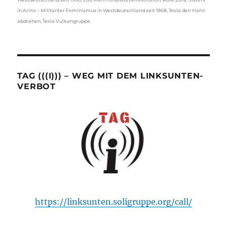
in Arms – Militanter Feminismus in Westdeutschland seit 1968
,
Tesla den Hahn
abdrehen
,
Tesla Vulkangruppe
TAG (((I))) – WEG MIT DEM LINKSUNTEN-
VERBOT
https://linksunten.soligruppe.org/call/