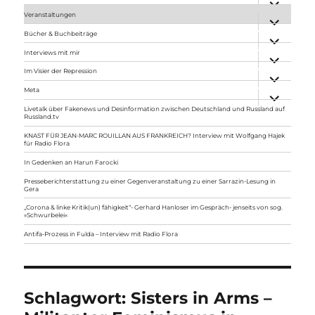
anzeigen
Veranstaltungen
Unterme
anzeigen
Bücher & Buchbeiträge
Unterme
anzeigen
Interviews mit mir
Unterme
anzeigen
Im Visier der Repression
Unterme
anzeigen
Meta
Unterme
anzeigen
Livetalk über Fakenews und Desinformation zwischen Deutschland und Russland auf
Russland.tv
KNAST FÜR JEAN-MARC ROUILLAN AUS FRANKREICH? Interview mit Wolfgang Hajek
für Radio Flora
In Gedenken an Harun Farocki
Presseberichterstattung zu einer Gegenveranstaltung zu einer Sarrazin-Lesung in
Gera
„Corona & linke Kritik(un) fähigkeit“- Gerhard Hanloser im Gespräch- jenseits von sog.
»Schwurbelei«
Antifa-Prozess in Fulda – Interview mit Radio Flora
Schlagwort:
Sisters in Arms –