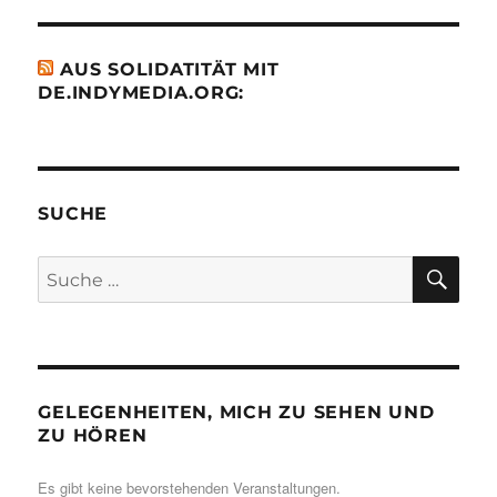
AUS SOLIDATITÄT MIT
DE.INDYMEDIA.ORG:
SUCHE
SU
Suche
nach:
GELEGENHEITEN, MICH ZU SEHEN UND
ZU HÖREN
Es gibt keine bevorstehenden Veranstaltungen.