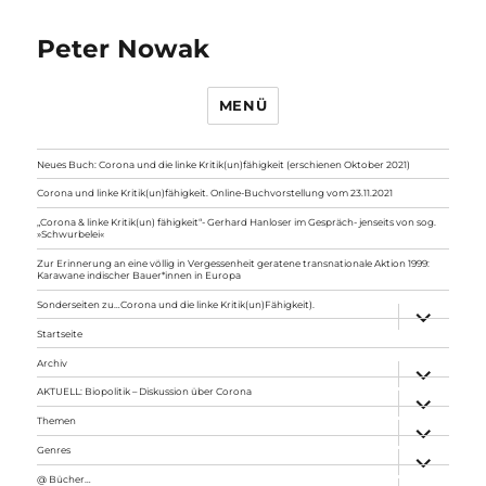
Peter Nowak
MENÜ
Neues Buch: Corona und die linke Kritik(un)fähigkeit (erschienen Oktober 2021)
Corona und linke Kritik(un)fähigkeit. Online-Buchvorstellung vom 23.11.2021
„Corona & linke Kritik(un) fähigkeit“- Gerhard Hanloser im Gespräch- jenseits von sog.
»Schwurbelei«
Zur Erinnerung an eine völlig in Vergessenheit geratene transnationale Aktion 1999:
Karawane indischer Bauer*innen in Europa
Sonderseiten zu…Corona und die linke Kritik(un)Fähigkeit).
Unterme
anzeigen
Startseite
Archiv
Unterme
anzeigen
AKTUELL: Biopolitik – Diskussion über Corona
Unterme
anzeigen
Themen
Unterme
anzeigen
Genres
Unterme
anzeigen
@ Bücher…
Unterme