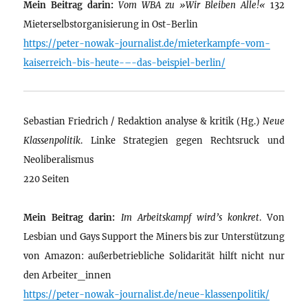
Mein Beitrag darin:
Vom WBA zu »Wir Bleiben Alle!«
132
Mieterselbstorganisierung in Ost-Berlin
https://peter-nowak-journalist.de/mieterkampfe-vom-
kaiserreich-bis-heute-–-das-beispiel-berlin/
Sebastian Friedrich / Redaktion analyse & kritik (Hg.)
Neue
Klassenpolitik
. Linke Strategien gegen Rechtsruck und
Neoliberalismus
220 Seiten
Mein Beitrag darin:
Im Arbeitskampf wird’s konkret
. Von
Lesbian und Gays Support the Miners bis zur Unterstützung
von Amazon: außerbetriebliche Solidarität hilft nicht nur
den Arbeiter_innen
https://peter-nowak-journalist.de/neue-klassenpolitik/