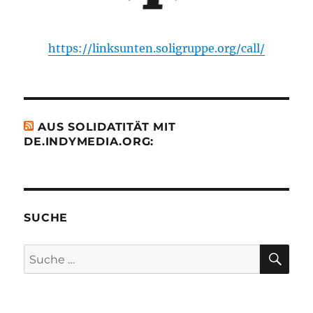
https://linksunten.soligruppe.org/call/
AUS SOLIDATITÄT MIT
DE.INDYMEDIA.ORG:
SUCHE
SU
Suche
nach: