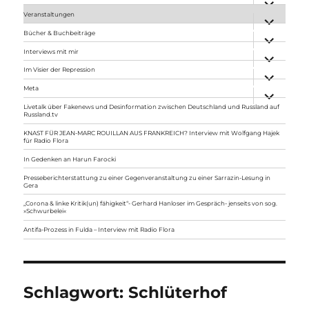
anzeigen
Veranstaltungen
Unterme
anzeigen
Bücher & Buchbeiträge
Unterme
anzeigen
Interviews mit mir
Unterme
anzeigen
Im Visier der Repression
Unterme
anzeigen
Meta
Unterme
anzeigen
Livetalk über Fakenews und Desinformation zwischen Deutschland und Russland auf
Russland.tv
KNAST FÜR JEAN-MARC ROUILLAN AUS FRANKREICH? Interview mit Wolfgang Hajek
für Radio Flora
In Gedenken an Harun Farocki
Presseberichterstattung zu einer Gegenveranstaltung zu einer Sarrazin-Lesung in
Gera
„Corona & linke Kritik(un) fähigkeit“- Gerhard Hanloser im Gespräch- jenseits von sog.
»Schwurbelei«
Antifa-Prozess in Fulda – Interview mit Radio Flora
Schlagwort:
Schlüterhof