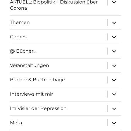
Unterme
AKTUELL: Biopolitik – Diskussion über
anzeigen
Corona
Unterme
Themen
anzeigen
Unterme
Genres
anzeigen
Unterme
@ Bücher…
anzeigen
Unterme
Veranstaltungen
anzeigen
Unterme
Bücher & Buchbeiträge
anzeigen
Unterme
Interviews mit mir
anzeigen
Unterme
Im Visier der Repression
anzeigen
Unterme
Meta
anzeigen