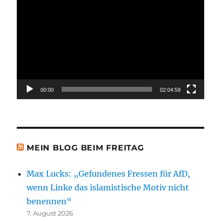
Video-
Player
00:00
02:04:59
MEIN BLOG BEIM FREITAG
Max Lucks: „Gefundenes Fressen für AfD,
wenn Linke das islamistische Motiv nicht
benennen“
7. August 2026