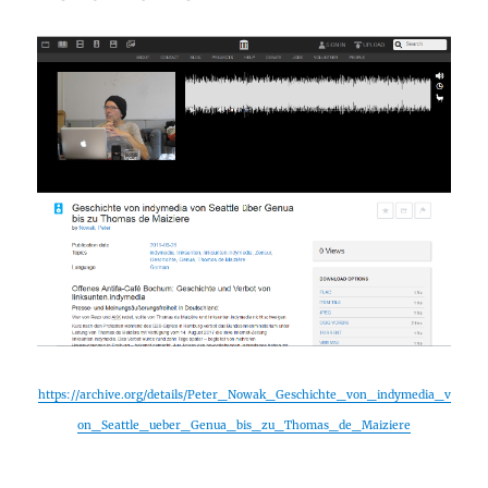
https://archive.org/details/Peter_Nowak_Geschichte_von_indymedia_v
on_Seattle_ueber_Genua_bis_zu_Thomas_de_Maiziere