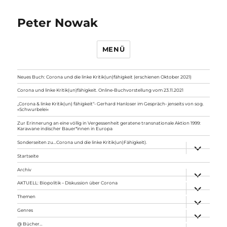
Peter Nowak
MENÜ
Neues Buch: Corona und die linke Kritik(un)fähigkeit (erschienen Oktober 2021)
Corona und linke Kritik(un)fähigkeit. Online-Buchvorstellung vom 23.11.2021
„Corona & linke Kritik(un) fähigkeit“- Gerhard Hanloser im Gespräch- jenseits von sog.
»Schwurbelei«
Zur Erinnerung an eine völlig in Vergessenheit geratene transnationale Aktion 1999:
Karawane indischer Bauer*innen in Europa
Sonderseiten zu…Corona und die linke Kritik(un)Fähigkeit).
Unterme
anzeigen
Startseite
Archiv
Unterme
anzeigen
AKTUELL: Biopolitik – Diskussion über Corona
Unterme
anzeigen
Themen
Unterme
anzeigen
Genres
Unterme
anzeigen
@ Bücher…
Unterme