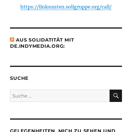
https://linksunten.soligruppe.org/call/
AUS SOLIDATITÄT MIT
DE.INDYMEDIA.ORG:
SUCHE
SU
Suche
nach:
GELEGENHEITEN, MICH ZU SEHEN UND