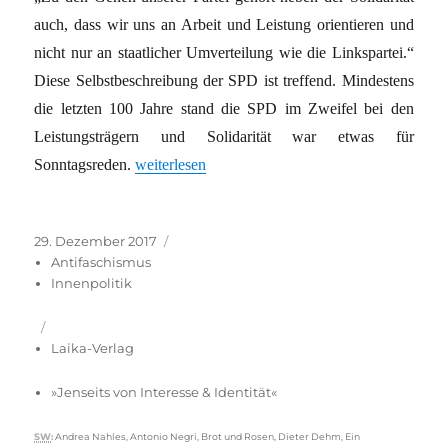
auch, dass wir uns an Arbeit und Leistung orientieren und
nicht nur an staatlicher Umverteilung wie die Linkspartei.“
Diese Selbstbeschreibung der SPD ist treffend. Mindestens
die letzten 100 Jahre stand die SPD im Zweifel bei den
Leistungsträgern und Solidarität war etwas für
„Zwei unvereinbare Tendenzen in der Linksparte
Sonntagsreden.
weiterlesen
Veröffentlicht
Kategorien
29. Dezember 2017
am
Antifaschismus
Innenpolitik
Laika-Verlag
»Jenseits von Interesse & Identität«
Schlagwörter
SW
:
Andrea Nahles
,
Antonio Negri
,
Brot und Rosen
,
Dieter Dehm
,
Ein