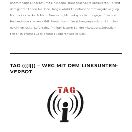
unanständiges Angebot? Mit Linkspopulismus gegen Elite und Rechte
,
Her mit
dem ganzen Leben
,
Ivo Bozic
,
Jungle World
,
Lafontaine Sammlungsbewegung
,
Marina Reichenbach
,
Mario Neumann
,
Mit Linkspopulismus gegen Elite und
Rechte
,
Neue Klassenpolitik
,
Neujahrsempfang Linke
,
organisieren kämpfen
gewinnen
,
Oskar Lafontaine
,
Philipp Mattern
,
Sandro Mkazzadra
,
Sebastian
Friedrich
,
Thomas Goes
,
Thomas Seibert
,
Violetta Bock
TAG (((I))) – WEG MIT DEM LINKSUNTEN-
VERBOT