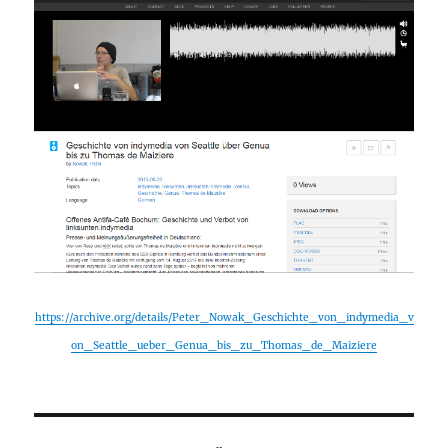
https://archive.org/details/Peter_Nowak_Geschichte_von_indymedia_v
on_Seattle_ueber_Genua_bis_zu_Thomas_de_Maiziere