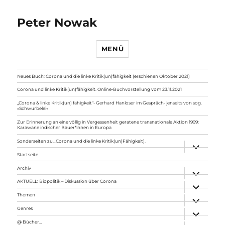
Peter Nowak
MENÜ
Neues Buch: Corona und die linke Kritik(un)fähigkeit (erschienen Oktober 2021)
Corona und linke Kritik(un)fähigkeit. Online-Buchvorstellung vom 23.11.2021
„Corona & linke Kritik(un) fähigkeit“- Gerhard Hanloser im Gespräch- jenseits von sog.
»Schwurbelei«
Zur Erinnerung an eine völlig in Vergessenheit geratene transnationale Aktion 1999:
Karawane indischer Bauer*innen in Europa
Sonderseiten zu…Corona und die linke Kritik(un)Fähigkeit).
Unterme
anzeigen
Startseite
Archiv
Unterme
anzeigen
AKTUELL: Biopolitik – Diskussion über Corona
Unterme
anzeigen
Themen
Unterme
anzeigen
Genres
Unterme
anzeigen
@ Bücher…
Unterme