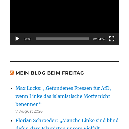
00:00
02:04:59
MEIN BLOG BEIM FREITAG
Max Lucks: „Gefundenes Fressen für AfD,
wenn Linke das islamistische Motiv nicht
benennen“
7. August 2026
Florian Schroeder: „Manche Linke sind blind
dafür, dass Islamisten unsere Vielfalt