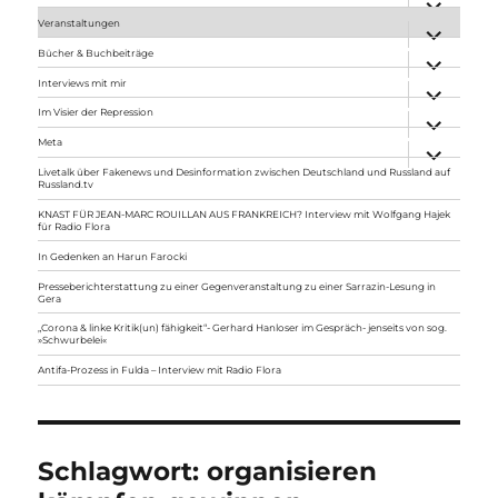
anzeigen
Veranstaltungen
Unterme
anzeigen
Bücher & Buchbeiträge
Unterme
anzeigen
Interviews mit mir
Unterme
anzeigen
Im Visier der Repression
Unterme
anzeigen
Meta
Unterme
anzeigen
Livetalk über Fakenews und Desinformation zwischen Deutschland und Russland auf
Russland.tv
KNAST FÜR JEAN-MARC ROUILLAN AUS FRANKREICH? Interview mit Wolfgang Hajek
für Radio Flora
In Gedenken an Harun Farocki
Presseberichterstattung zu einer Gegenveranstaltung zu einer Sarrazin-Lesung in
Gera
„Corona & linke Kritik(un) fähigkeit“- Gerhard Hanloser im Gespräch- jenseits von sog.
»Schwurbelei«
Antifa-Prozess in Fulda – Interview mit Radio Flora
Schlagwort:
organisieren