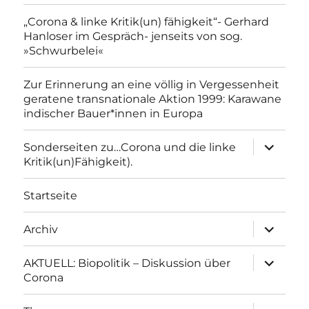
„Corona & linke Kritik(un) fähigkeit“- Gerhard
Hanloser im Gespräch- jenseits von sog.
»Schwurbelei«
Zur Erinnerung an eine völlig in Vergessenheit
geratene transnationale Aktion 1999: Karawane
indischer Bauer*innen in Europa
Unterme
Sonderseiten zu…Corona und die linke
anzeigen
Kritik(un)Fähigkeit).
Startseite
Unterme
Archiv
anzeigen
Unterme
AKTUELL: Biopolitik – Diskussion über
anzeigen
Corona
Unterme