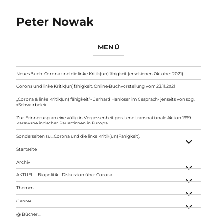
Peter Nowak
MENÜ
Neues Buch: Corona und die linke Kritik(un)fähigkeit (erschienen Oktober 2021)
Corona und linke Kritik(un)fähigkeit. Online-Buchvorstellung vom 23.11.2021
„Corona & linke Kritik(un) fähigkeit“- Gerhard Hanloser im Gespräch- jenseits von sog.
»Schwurbelei«
Zur Erinnerung an eine völlig in Vergessenheit geratene transnationale Aktion 1999:
Karawane indischer Bauer*innen in Europa
Sonderseiten zu…Corona und die linke Kritik(un)Fähigkeit).
Unterme
anzeigen
Startseite
Archiv
Unterme
anzeigen
AKTUELL: Biopolitik – Diskussion über Corona
Unterme
anzeigen
Themen
Unterme
anzeigen
Genres
Unterme
anzeigen
@ Bücher…
Unterme