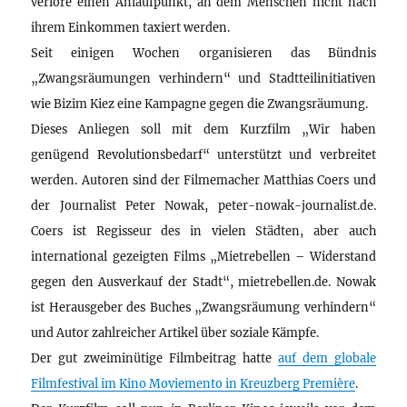
verlöre einen Anlaufpunkt, an dem Menschen nicht nach
ihrem Einkommen taxiert werden.
Seit einigen Wochen organisieren das Bündnis
„Zwangsräumungen verhindern“ und Stadtteilinitiativen
wie Bizim Kiez eine Kampagne gegen die Zwangsräumung.
Dieses Anliegen soll mit dem Kurzfilm „Wir haben
genügend Revolutionsbedarf“ unterstützt und verbreitet
werden. Autoren sind der Filmemacher Matthias Coers und
der Journalist Peter Nowak, peter-nowak-journalist.de.
Coers ist Regisseur des in vielen Städten, aber auch
international gezeigten Films „Mietrebellen – Widerstand
gegen den Ausverkauf der Stadt“, mietrebellen.de. Nowak
ist Herausgeber des Buches „Zwangsräumung verhindern“
und Autor zahlreicher Artikel über soziale Kämpfe.
Der gut zweiminütige Filmbeitrag hatte
auf dem globale
Filmfestival im Kino Moviemento in Kreuzberg Première
.