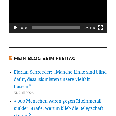
00:00
02:04:59
MEIN BLOG BEIM FREITAG
Florian Schroeder: „Manche Linke sind blind
dafür, dass Islamisten unsere Vielfalt
hassen“
31. Juli 2026
3.000 Menschen waren gegen Rheinmetall
auf der Straße. Warum blieb die Belegschaft
stumm?