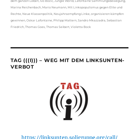
dem ganzen Leben
,
Ivo Bozic
,
Jungle World
,
Lafontaine Sammlungsbewegung
,
Marina Reichenbach
,
Mario Neumann
,
Mit Linkspopulismus gegen Elite und
Rechte
,
Neue Klassenpolitik
,
Neujahrsempfang Linke
,
organisieren kämpfen
gewinnen
,
Oskar Lafontaine
,
Philipp Mattern
,
Sandro Mkazzadra
,
Sebastian
Friedrich
,
Thomas Goes
,
Thomas Seibert
,
Violetta Bock
TAG (((I))) – WEG MIT DEM LINKSUNTEN-
VERBOT
https://linksunten.soligruppe.org/call/