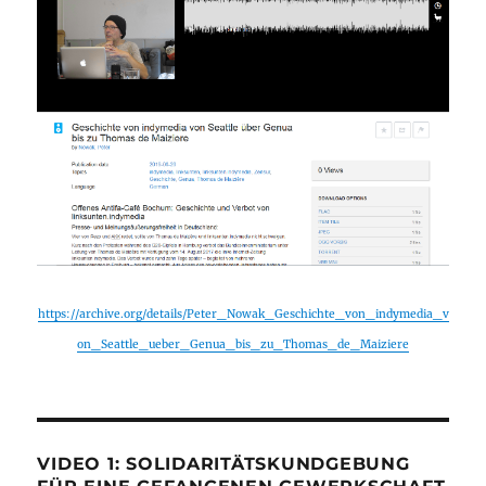
https://archive.org/details/Peter_Nowak_Geschichte_von_indymedia_v
on_Seattle_ueber_Genua_bis_zu_Thomas_de_Maiziere
VIDEO 1: SOLIDARITÄTSKUNDGEBUNG