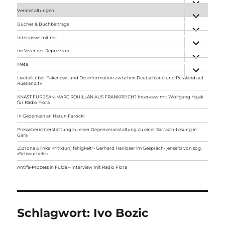
anzeigen
Veranstaltungen
Unterme
anzeigen
Bücher & Buchbeiträge
Unterme
anzeigen
Interviews mit mir
Unterme
anzeigen
Im Visier der Repression
Unterme
anzeigen
Meta
Unterme
anzeigen
Livetalk über Fakenews und Desinformation zwischen Deutschland und Russland auf
Russland.tv
KNAST FÜR JEAN-MARC ROUILLAN AUS FRANKREICH? Interview mit Wolfgang Hajek
für Radio Flora
In Gedenken an Harun Farocki
Presseberichterstattung zu einer Gegenveranstaltung zu einer Sarrazin-Lesung in
Gera
„Corona & linke Kritik(un) fähigkeit“- Gerhard Hanloser im Gespräch- jenseits von sog.
»Schwurbelei«
Antifa-Prozess in Fulda – Interview mit Radio Flora
Schlagwort:
Ivo Bozic