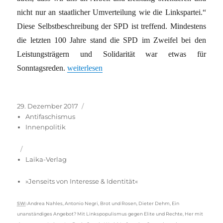
nicht nur an staatlicher Umverteilung wie die Linkspartei.“
Diese Selbstbeschreibung der SPD ist treffend. Mindestens
die letzten 100 Jahre stand die SPD im Zweifel bei den
Leistungsträgern und Solidarität war etwas für
„Zwei unvereinbare Tendenzen in der Linksparte
Sonntagsreden.
weiterlesen
Veröffentlicht
Kategorien
29. Dezember 2017
am
Antifaschismus
Innenpolitik
Laika-Verlag
»Jenseits von Interesse & Identität«
Schlagwörter
SW
:
Andrea Nahles
,
Antonio Negri
,
Brot und Rosen
,
Dieter Dehm
,
Ein
unanständiges Angebot? Mit Linkspopulismus gegen Elite und Rechte
,
Her mit