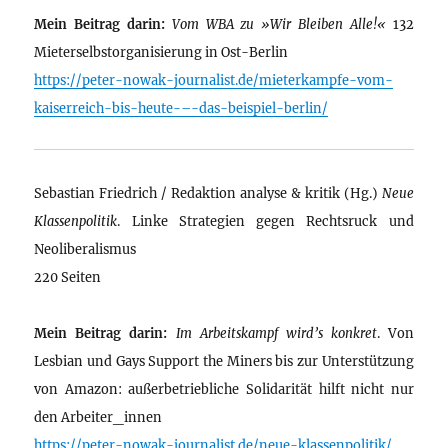
Mein Beitrag darin:
Vom WBA zu »Wir Bleiben Alle!«
132
Mieterselbstorganisierung in Ost-Berlin
https://peter-nowak-journalist.de/mieterkampfe-vom-
kaiserreich-bis-heute-–-das-beispiel-berlin/
Sebastian Friedrich / Redaktion analyse & kritik (Hg.)
Neue
Klassenpolitik
. Linke Strategien gegen Rechtsruck und
Neoliberalismus
220 Seiten
Mein Beitrag darin:
Im Arbeitskampf wird’s konkret
. Von
Lesbian und Gays Support the Miners bis zur Unterstützung
von Amazon: außerbetriebliche Solidarität hilft nicht nur
den Arbeiter_innen
https://peter-nowak-journalist.de/neue-klassenpolitik/