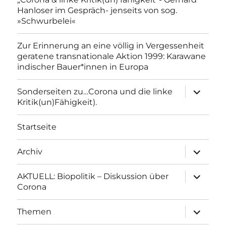
Hanloser im Gespräch- jenseits von sog.
»Schwurbelei«
Zur Erinnerung an eine völlig in Vergessenheit
geratene transnationale Aktion 1999: Karawane
indischer Bauer*innen in Europa
Unterme
Sonderseiten zu…Corona und die linke
anzeigen
Kritik(un)Fähigkeit).
Startseite
Unterme
Archiv
anzeigen
Unterme
AKTUELL: Biopolitik – Diskussion über
anzeigen
Corona
Unterme
Themen
anzeigen