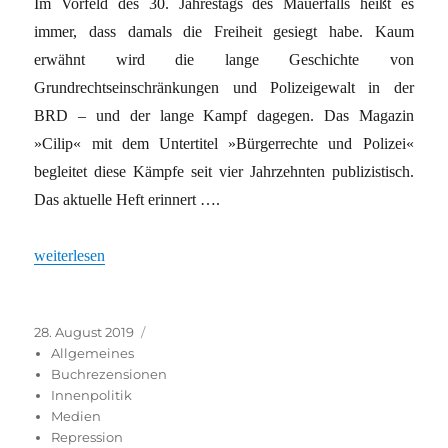
Im Vorfeld des 30. Jahrestags des Mauerfalls heißt es
immer, dass damals die Freiheit gesiegt habe. Kaum
erwähnt wird die lange Geschichte von
Grundrechtseinschränkungen und Polizeigewalt in der
BRD – und der lange Kampf dagegen. Das Magazin
»Cilip« mit dem Untertitel »Bürgerrechte und Polizei«
begleitet diese Kämpfe seit vier Jahrzehnten publizistisch.
Das aktuelle Heft erinnert ….
„Einsatz für Bürgerrechte“
weiterlesen
Veröffentlicht
Kategorien
28. August 2019
am
Allgemeines
Buchrezensionen
Innenpolitik
Medien
Repression