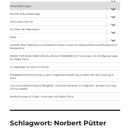
anzeigen
Veranstaltungen
Unterme
anzeigen
Bücher & Buchbeiträge
Unterme
anzeigen
Interviews mit mir
Unterme
anzeigen
Im Visier der Repression
Unterme
anzeigen
Meta
Unterme
anzeigen
Livetalk über Fakenews und Desinformation zwischen Deutschland und Russland auf
Russland.tv
KNAST FÜR JEAN-MARC ROUILLAN AUS FRANKREICH? Interview mit Wolfgang Hajek
für Radio Flora
In Gedenken an Harun Farocki
Presseberichterstattung zu einer Gegenveranstaltung zu einer Sarrazin-Lesung in
Gera
„Corona & linke Kritik(un) fähigkeit“- Gerhard Hanloser im Gespräch- jenseits von sog.
»Schwurbelei«
Antifa-Prozess in Fulda – Interview mit Radio Flora
Schlagwort:
Norbert Pütter