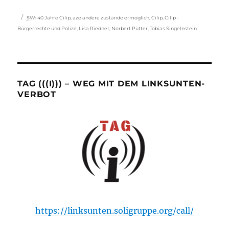
Schlagwörter
SW
:
40 Jahre Cilip
,
aze andere zustände ermöglich
,
Cilip
,
Cilip -
Bürgerrechte und Polize
,
Lisa Riedner
,
Norbert Pütter
,
Tobias Singelnstein
TAG (((I))) – WEG MIT DEM LINKSUNTEN-
VERBOT
https://linksunten.soligruppe.org/call/