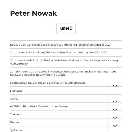
Peter Nowak
MENÜ
Neues Buch: Corona und die linke Kritik(un)fähigkeit (erschienen Oktober 2021)
Corona und linke Kritik(un)fähigkeit. Online-Buchvorstellung vom 23.11.2021
„Corona & linke Kritik(un) fähigkeit“- Gerhard Hanloser im Gespräch- jenseits von sog.
»Schwurbelei«
Zur Erinnerung an eine völlig in Vergessenheit geratene transnationale Aktion 1999:
Karawane indischer Bauer*innen in Europa
Sonderseiten zu…Corona und die linke Kritik(un)Fähigkeit).
Unterme
anzeigen
Startseite
Archiv
Unterme
anzeigen
AKTUELL: Biopolitik – Diskussion über Corona
Unterme
anzeigen
Themen
Unterme
anzeigen
Genres
Unterme
anzeigen
@ Bücher…
Unterme