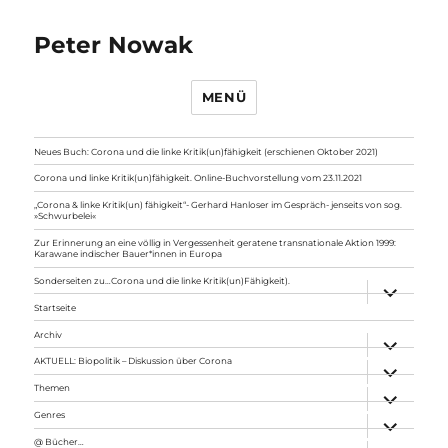
Peter Nowak
MENÜ
Neues Buch: Corona und die linke Kritik(un)fähigkeit (erschienen Oktober 2021)
Corona und linke Kritik(un)fähigkeit. Online-Buchvorstellung vom 23.11.2021
„Corona & linke Kritik(un) fähigkeit“- Gerhard Hanloser im Gespräch- jenseits von sog.
»Schwurbelei«
Zur Erinnerung an eine völlig in Vergessenheit geratene transnationale Aktion 1999:
Karawane indischer Bauer*innen in Europa
Sonderseiten zu…Corona und die linke Kritik(un)Fähigkeit).
Unterme
anzeigen
Startseite
Archiv
Unterme
anzeigen
AKTUELL: Biopolitik – Diskussion über Corona
Unterme
anzeigen
Themen
Unterme
anzeigen
Genres
Unterme
anzeigen
@ Bücher…
Unterme