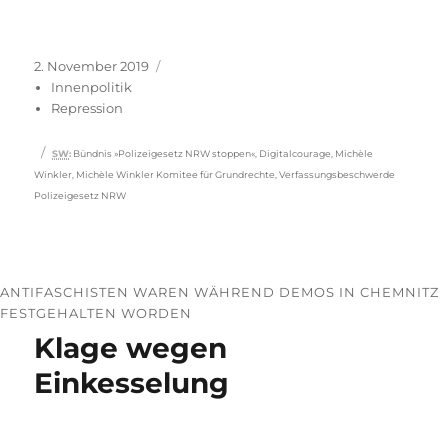
Veröffentlicht
Kategorien
2. November 2019
am
Innenpolitik
Repression
Schlagwörter
SW
:
Bündnis »Polizeigesetz NRW stoppen«
,
Digitalcourage
,
Michèle
Winkler
,
Michèle Winkler Komitee für Grundrechte
,
Verfassungsbeschwerde
Polizeigesetz NRW
ANTIFASCHISTEN WAREN WÄHREND DEMOS IN CHEMNITZ
FESTGEHALTEN WORDEN
Klage wegen
Einkesselung