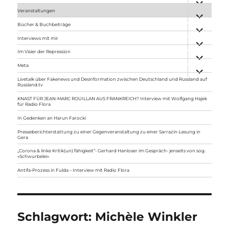
anzeigen
Veranstaltungen
Unterme
anzeigen
Bücher & Buchbeiträge
Unterme
anzeigen
Interviews mit mir
Unterme
anzeigen
Im Visier der Repression
Unterme
anzeigen
Meta
Unterme
anzeigen
Livetalk über Fakenews und Desinformation zwischen Deutschland und Russland auf
Russland.tv
KNAST FÜR JEAN-MARC ROUILLAN AUS FRANKREICH? Interview mit Wolfgang Hajek
für Radio Flora
In Gedenken an Harun Farocki
Presseberichterstattung zu einer Gegenveranstaltung zu einer Sarrazin-Lesung in
Gera
„Corona & linke Kritik(un) fähigkeit“- Gerhard Hanloser im Gespräch- jenseits von sog.
»Schwurbelei«
Antifa-Prozess in Fulda – Interview mit Radio Flora
Schlagwort:
Michèle Winkler