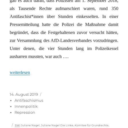
gab es auch daran, dass Polizisten am 1. September 2018,
als Tausende Rechte aufmarschiert waren, rund 350
Antifaschist*innen über Stunden einkesselten. In einer
Pressemitteilung hatte die Polizei die Maßnahme damit
begründet, dass die Festgehaltenen zuvor versucht hätten,
zur Versammlung des AfD-Landesverbandes vorzudringen.
Unter denen, die vier Stunden lang im Polizeikessel
ausharren mussten, war auch ….
„Klage wegen Einkesselung“
weiterlesen
Veröffentlicht
Kategorien
14. August 2019
am
Antifaschismus
Innenpolitik
Repression
Schlagwörter
SW
:
Juliane Nagel
,
Juliane Nagel Die LInke
,
Komitee für Grundrechte
,