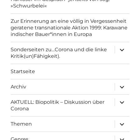
»Schwurbelei«
Zur Erinnerung an eine völlig in Vergessenheit
geratene transnationale Aktion 1999: Karawane
indischer Bauer*innen in Europa
Unterme
Sonderseiten zu…Corona und die linke
anzeigen
Kritik(un)Fähigkeit).
Startseite
Unterme
Archiv
anzeigen
Unterme
AKTUELL: Biopolitik – Diskussion über
anzeigen
Corona
Unterme
Themen
anzeigen
Unterme
Genres