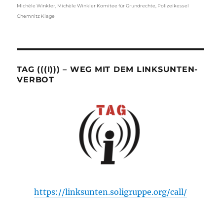
Michèle Winkler
,
Michèle Winkler Komitee für Grundrechte
,
Polizeikessel
Chemnitz Klage
TAG (((I))) – WEG MIT DEM LINKSUNTEN-
VERBOT
https://linksunten.soligruppe.org/call/