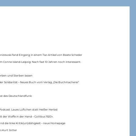
anizewski fand Eingang in einem Taz-Artikel von Beate Scheder
m Conne Island-Leipzig: Nach fast 10 Jahren noch interessant.
erben und Sterben lassen
er Solidarität – Neues Buch vom Verlag „Die Buchmacherei“
ast des Deutschlandfunk:
Podcast: Laues Lüftchen statt Heißer Herbst
Mit der Waffe in der Hand – Cottbus 1920«.
nd die linke Kritik(un)dähigkeit – neue Homepage
s Kurt Jotter