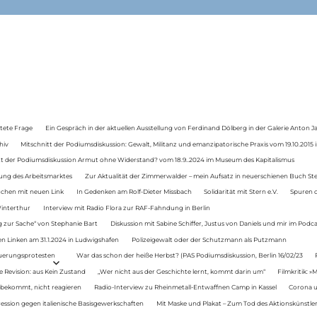
tete Frage
Ein Gespräch in der aktuellen Ausstellung von Ferdinand Dölberg in der Galerie Anton J
hiv
Mitschnitt der Podiumsdiskussion: Gewalt, Militanz und emanzipatorische Praxis vom 19.10.2015 i
tt der Podiumsdiskussion Armut ohne Widerstand? vom 18.9..2024 im Museum des Kapitalismus
ung des Arbeitsmarktes
Zur Aktualität der Zimmerwalder – mein Aufsatz in neuerschienen Buch St
auchen mit neuen Link
In Gedenken am Rolf-Dieter Missbach
Solidarität mit Stern e.V.
Spuren d
Winterthur
Interview mit Radio Flora zur RAF-Fahndung in Berlin
 zur Sache“ von Stephanie Bart
Diskussion mit Sabine Schiffer, Justus von Daniels und mir im Podc
n Linken am 31.1.2024 in Ludwigshafen
Polizeigewalt oder der Schutzmann als Putzmann
Teuerungsprotesten
War das schon der heiße Herbst? (PAS Podiumsdiskussion, Berlin 16/02/23
e Revision: aus Kein Zustand
„Wer nicht aus der Geschichte lernt, kommt darin um“
Filmkritik: »
 bekommt, nicht reagieren
Radio-Interview zu Rheinmetall-Entwaffnen Camp in Kassel
Corona u
ression gegen italienische Basisgewerkschaften
Mit Maske und Plakat – Zum Tod des Aktionskünstler