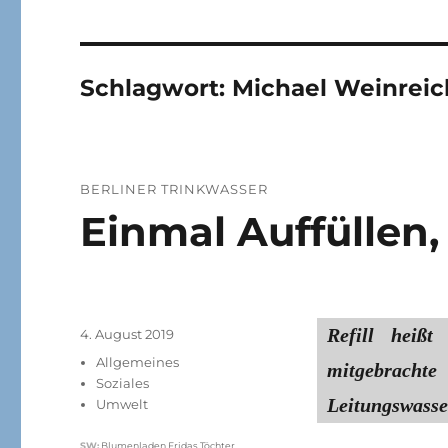
Schlagwort:
Michael Weinreich
BERLINER TRINKWASSER
Einmal Auffüllen, 
Refill heißt 
Veröffentlicht
4. August 2019
am
Kategorien
Allgemeines
mitgebrach
Soziales
Leitungswasse
Umwelt
Schlagwörter
SW
:
Blumenladen Fridas Töchter
,