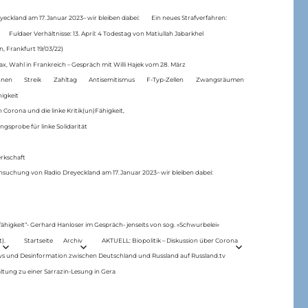
eckland am 17.Januar 2023– wir bleiben dabei:
Ein neues Strafverfahren:
Fuldaer Verhältnisse: 13. April: 4 Todestag von Matiul­lah Jabarkhel
n, Frankfurt 19/03/22)
ax, Wahl in Frankreich – Gespräch mit Willi Hajek vom 28. März
nen
Streik
Zahltag
Antisemitismus
F-Typ-Zellen
Zwangsräumen
higkeit
 Corona und die linke Kritik(un)Fähigkeit,
ngsprobe für linke Solidarität
rkschaft
hsuchung von Radio Dreyeckland am 17.Januar 2023– wir bleiben dabei:
 fähigkeit“- Gerhard Hanloser im Gespräch- jenseits von sog. »Schwurbelei«
).
Startseite
Archiv
AKTUELL: Biopolitik – Diskussion über Corona
ws und Desinformation zwischen Deutschland und Russland auf Russland.tv
ltung zu einer Sarrazin-Lesung in Gera