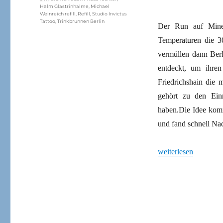
Halm Glastrinhalme
,
Michael
Weinreich refill
,
Refill
,
Studio Invictus
Tattoo
,
Trinkbrunnen Berlin
Der Run auf Miner
Temperaturen die 30
vermüllen dann Berl
entdeckt, um ihren
Friedrichshain die 
gehört zu den Einri
haben.Die Idee komm
und fand schnell Na
„Einmal Auffüllen, bi
weiterlesen