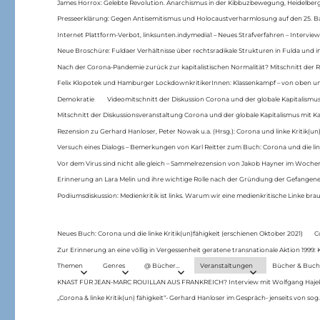
James Horrox: Gelebte Revolution. Anarchismus in der Kibbuzbewegung, Heidelber
Presseerklärung: Gegen Antisemitismus und Holocaustverharmlosung auf den 25. 
Internet Plattform-Verbot, linksunten.indymedia1 – Neues Strafverfahren – Interview
Neue Broschüre: Fuldaer Verhältnisse über rechtsradikale Strukturen in Fulda und 
Nach der Corona-Pandemie zurück zur kapitalistischen Normalität? Mitschnitt der Re
Felix Klopotek und Hamburger LockdownkritikerInnen: Klassenkampf – von oben und
Demokratie
Videomitschnitt der Diskussion Corona und der globale Kapitalismus
Mitschnitt der Diskussionsveranstaltung Corona und der globale Kapitalismus mit Ka
Rezension zu Gerhard Hanloser, Peter Nowak u.a. (Hrsg.): Corona und linke Kritik(un)
Versuch eines Dialogs – Bemerkungen von Karl Reitter zum Buch: Corona und die link
Vor dem Virus sind nicht alle gleich – Sammelrezension von Jakob Hayner im Woch
Erinnerung an Lara Melin und ihre wichtige Rolle nach der Gründung der Gefange
Podiumsdiskussion: Medienkritik ist links. Warum wir eine medienkritische Linke br
Neues Buch: Corona und die linke Kritik(un)fähigkeit (erschienen Oktober 2021)
C
Zur Erinnerung an eine völlig in Vergessenheit geratene transnationale Aktion 1999
Themen
Genres
@ Bücher…
Veranstaltungen
Bücher & Buch
KNAST FÜR JEAN-MARC ROUILLAN AUS FRANKREICH? Interview mit Wolfgang Hajek 
„Corona & linke Kritik(un) fähigkeit“- Gerhard Hanloser im Gespräch- jenseits von sog