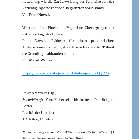
notwendig, wie die Zurückweisung der Schimäre von der
Verteidigung eines national begrenzten Sozialstaats.
Von
Peter Nowak
Wir reden über Flucht und Migration? Überlegungen zur
aktuellen Lage der Linken
Peter Nowaks Plädoyer für einen proletarischen
Antirassismus übersieht, dass diesem hier wie im Trikont
die Grundlagen abhanden kommen.
Von
Marek Winter
https://peter-nowak-journalist.de/telegraph-133134/
Philipp Mattern (Hg.)
Mieterkämpfe
. Vom Kaiserreich bis heute – Das Beispiel
Berlin
Realität der Utopie 3
212 Seiten, 30 Fotos
Mein Beitrag darin:
Vom WBA zu »Wir Bleiben Alle!«
132
Mieterselbstorganisierung in Ost-Berlin