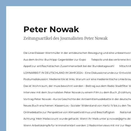
Peter Nowak
Zeitungsartikel des Journalisten Peter Nowak
Die Linie Elsässer-Wertmüller in der antideutschen Bewegung und eine unbeantwor
Aus dem Archiv: Buchtipp: Gegenbilder zur Expo
Telepolis und das verlorene Arc
Appell zur antifaschistischen Zusammenarbeit bei der Bundestagswahl
Mitschni
LOHNARBEIT IN DEUTSCHLAND IM JAHR 2024 – Eine Diskussionsrunde zur Entwickl
Podiumsdiskussion: Medienkritik ist links. Warum wir eine medienkritische Linke br
Das ist Wohnraum, der muss bewohnt werden – Beitrag aus dem Radio Stadtfilter 
Interview mit dem Journalisten Peter Nowak zu einem Film zu dem Buch „Erzählung
Vortrag Peter Nowak – Kurze Geschichte der Antisemitismusdebatte in der deutsche
Neues Buch erschienen: KlassenLos – Sozialer Widerstand von Hartz IV bis zu den 
Onlinedebatte zur Perspektive von Klimaaktivistmus und Beschäftigten
National
Achtung: Mein Mailaccount wurde gehackt. Wenn ihr Mails unter p.nowak@gmx.de
Wenn Arbeitskämpfe für kriminell erklärt werden: 2 Radiointerviews mit mir zur Rep