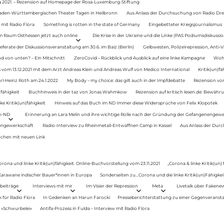
g 2021. – Rezension auf Homepage der Rosa-Luxemburg-Stiftung
Baden-Württembergischen Theater Tagen in Heilbronn
Aus Anlass der Durchsuchung von Radio Drey
 mit Radio Flora
Something is rotten in the state of Germany
Eingebetteter Kriegsjournalismus
im Raum Osthessen jetzt auch online
Die Krise in der Ukraine und die Linke (PAS Podiumsdiskussio
ferate der Diskussionsveranstaltung am 30.6. im Baiz (Berlin)
Gelbwesten, Polizeirepression, Anti-V
 von unten? – Ein Mitschnitt
ZeroCovid – Rückblick und Ausblick auf eine linke Kampagne
Woh
 vom 13.12.2021 mit dem Arzt Andreas Klein und Andreas Wulf von Medico International
Kritik(un)fä
rl-Heinz Roth am 24.1.2022
My Body – my choice: das gilt auch in der Impfdebatte
Rezension von
fähigkeit
Buchhinweis in der taz von Jonas Wahmkow
Rezension auf kritisch lesen.de: Bewähru
e Kritik(un)fähigkeit
Hinweis auf das Buch im ND Immer diese Widersprüche von Felix Klopotek
en-ND
Erinnerung an Lara Melin und ihre wichtige Rolle nach der Gründung der Gefangenengewe
nengewerkschaft
Radio-Interview zu Rheinmetall-Entwaffnen Camp in Kassel
Aus Anlass der Durc
auchen mit neuen Link
orona und linke Kritik(un)fähigkeit. Online-Buchvorstellung vom 23.11.2021
„Corona & linke Kritik(un)
: Karawane indischer Bauer*innen in Europa
Sonderseiten zu…Corona und die linke Kritik(un)Fähigkeit
beiträge
Interviews mit mir
Im Visier der Repression
Meta
Livetalk über Fakene
für Radio Flora
In Gedenken an Harun Farocki
Presseberichterstattung zu einer Gegenveransta
. »Schwurbelei«
Antifa-Prozess in Fulda – Interview mit Radio Flora