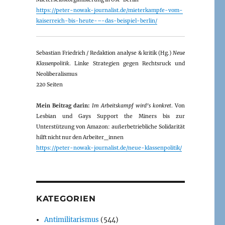
https://peter-nowak-journalist.de/mieterkampfe-vom-
kaiserreich-bis-heute-–-das-beispiel-berlin/
Sebastian Friedrich / Redaktion analyse & kritik (Hg.)
Neue
Klassenpolitik
. Linke Strategien gegen Rechtsruck und
Neoliberalismus
220 Seiten
Mein Beitrag darin:
Im Arbeitskampf wird’s konkret
. Von
Lesbian und Gays Support the Miners bis zur
Unterstützung von Amazon: außerbetriebliche Solidarität
hilft nicht nur den Arbeiter_innen
https://peter-nowak-journalist.de/neue-klassenpolitik/
KATEGORIEN
Antimilitarismus
(544)