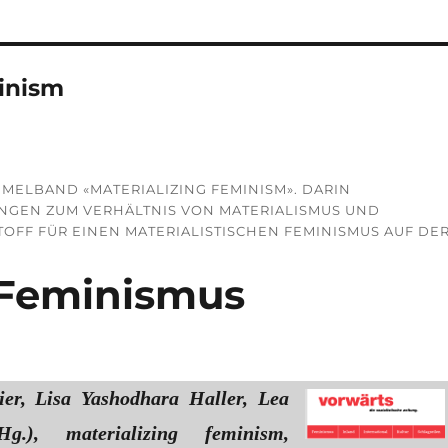
minism
MMELBAND «MATERIALIZING FEMINISM». DARIN
NGEN ZUM VERHÄLTNIS VON MATERIALISMUS UND
TOFF FÜR EINEN MATERIALISTISCHEN FEMINISMUS AUF DE
r Feminismus
ier, Lisa Yashodhara Haller, Lea
g.), materializing feminism,