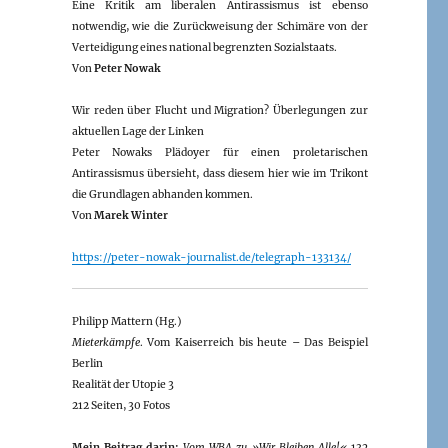
Eine Kritik am liberalen Antirassismus ist ebenso
notwendig, wie die Zurückweisung der Schimäre von der
Verteidigung eines national begrenzten Sozialstaats.
Von
Peter Nowak
Wir reden über Flucht und Migration? Überlegungen zur
aktuellen Lage der Linken
Peter Nowaks Plädoyer für einen proletarischen
Antirassismus übersieht, dass diesem hier wie im Trikont
die Grundlagen abhanden kommen.
Von
Marek Winter
https://peter-nowak-journalist.de/telegraph-133134/
Philipp Mattern (Hg.)
Mieterkämpfe
. Vom Kaiserreich bis heute – Das Beispiel
Berlin
Realität der Utopie 3
212 Seiten, 30 Fotos
Mein Beitrag darin:
Vom WBA zu »Wir Bleiben Alle!«
132