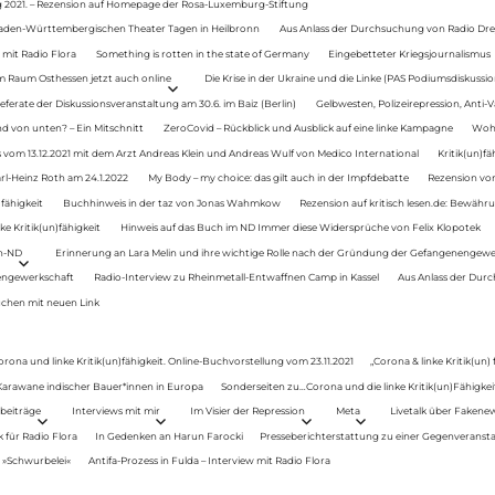
g 2021. – Rezension auf Homepage der Rosa-Luxemburg-Stiftung
Baden-Württembergischen Theater Tagen in Heilbronn
Aus Anlass der Durchsuchung von Radio Drey
 mit Radio Flora
Something is rotten in the state of Germany
Eingebetteter Kriegsjournalismus
im Raum Osthessen jetzt auch online
Die Krise in der Ukraine und die Linke (PAS Podiumsdiskussio
ferate der Diskussionsveranstaltung am 30.6. im Baiz (Berlin)
Gelbwesten, Polizeirepression, Anti-V
 von unten? – Ein Mitschnitt
ZeroCovid – Rückblick und Ausblick auf eine linke Kampagne
Woh
 vom 13.12.2021 mit dem Arzt Andreas Klein und Andreas Wulf von Medico International
Kritik(un)fä
rl-Heinz Roth am 24.1.2022
My Body – my choice: das gilt auch in der Impfdebatte
Rezension von
fähigkeit
Buchhinweis in der taz von Jonas Wahmkow
Rezension auf kritisch lesen.de: Bewähru
e Kritik(un)fähigkeit
Hinweis auf das Buch im ND Immer diese Widersprüche von Felix Klopotek
en-ND
Erinnerung an Lara Melin und ihre wichtige Rolle nach der Gründung der Gefangenengewe
nengewerkschaft
Radio-Interview zu Rheinmetall-Entwaffnen Camp in Kassel
Aus Anlass der Durc
auchen mit neuen Link
orona und linke Kritik(un)fähigkeit. Online-Buchvorstellung vom 23.11.2021
„Corona & linke Kritik(un)
: Karawane indischer Bauer*innen in Europa
Sonderseiten zu…Corona und die linke Kritik(un)Fähigkeit
beiträge
Interviews mit mir
Im Visier der Repression
Meta
Livetalk über Fakene
für Radio Flora
In Gedenken an Harun Farocki
Presseberichterstattung zu einer Gegenveransta
. »Schwurbelei«
Antifa-Prozess in Fulda – Interview mit Radio Flora