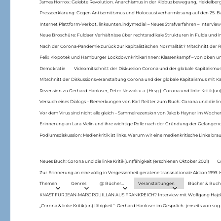
James Horrox: Gelebte Revolution. Anarchismus in der Kibbuzbewegung, Heidelber
Presseerklärung: Gegen Antisemitismus und Holocaustverharmlosung auf den 25. 
Internet Plattform-Verbot, linksunten.indymedia1 – Neues Strafverfahren – Interview
Neue Broschüre: Fuldaer Verhältnisse über rechtsradikale Strukturen in Fulda und 
Nach der Corona-Pandemie zurück zur kapitalistischen Normalität? Mitschnitt der Re
Felix Klopotek und Hamburger LockdownkritikerInnen: Klassenkampf – von oben und
Demokratie
Videomitschnitt der Diskussion Corona und der globale Kapitalismus
Mitschnitt der Diskussionsveranstaltung Corona und der globale Kapitalismus mit Ka
Rezension zu Gerhard Hanloser, Peter Nowak u.a. (Hrsg.): Corona und linke Kritik(un)
Versuch eines Dialogs – Bemerkungen von Karl Reitter zum Buch: Corona und die link
Vor dem Virus sind nicht alle gleich – Sammelrezension von Jakob Hayner im Woch
Erinnerung an Lara Melin und ihre wichtige Rolle nach der Gründung der Gefange
Podiumsdiskussion: Medienkritik ist links. Warum wir eine medienkritische Linke br
Neues Buch: Corona und die linke Kritik(un)fähigkeit (erschienen Oktober 2021)
C
Zur Erinnerung an eine völlig in Vergessenheit geratene transnationale Aktion 1999
Themen
Genres
@ Bücher…
Veranstaltungen
Bücher & Buch
KNAST FÜR JEAN-MARC ROUILLAN AUS FRANKREICH? Interview mit Wolfgang Hajek 
„Corona & linke Kritik(un) fähigkeit“- Gerhard Hanloser im Gespräch- jenseits von sog