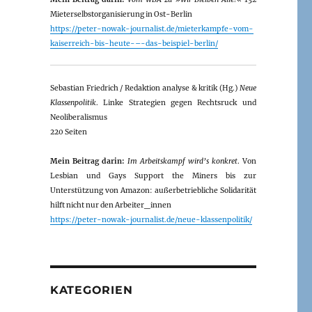
Mieterselbstorganisierung in Ost-Berlin
https://peter-nowak-journalist.de/mieterkampfe-vom-
kaiserreich-bis-heute-–-das-beispiel-berlin/
Sebastian Friedrich / Redaktion analyse & kritik (Hg.)
Neue
Klassenpolitik
. Linke Strategien gegen Rechtsruck und
Neoliberalismus
220 Seiten
Mein Beitrag darin:
Im Arbeitskampf wird’s konkret
. Von
Lesbian und Gays Support the Miners bis zur
Unterstützung von Amazon: außerbetriebliche Solidarität
hilft nicht nur den Arbeiter_innen
https://peter-nowak-journalist.de/neue-klassenpolitik/
KATEGORIEN