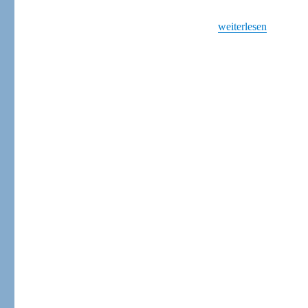
„Materialistischer F
weiterlesen