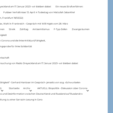
eckland am 17.Januar 2023– wir bleiben dabei:
Ein neues Strafverfahren:
Fuldaer Verhältnisse: 13. April: 4 Todestag von Matiul­lah Jabarkhel
n, Frankfurt 19/03/22)
ax, Wahl in Frankreich – Gespräch mit Willi Hajek vom 28. März
nen
Streik
Zahltag
Antisemitismus
F-Typ-Zellen
Zwangsräumen
higkeit
 Corona und die linke Kritik(un)Fähigkeit,
ngsprobe für linke Solidarität
rkschaft
hsuchung von Radio Dreyeckland am 17.Januar 2023– wir bleiben dabei:
 fähigkeit“- Gerhard Hanloser im Gespräch- jenseits von sog. »Schwurbelei«
).
Startseite
Archiv
AKTUELL: Biopolitik – Diskussion über Corona
ws und Desinformation zwischen Deutschland und Russland auf Russland.tv
ltung zu einer Sarrazin-Lesung in Gera