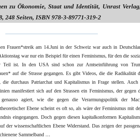
gen zu Ökonomie, Staat und Identität, Unrast Verlag
, 248 Seiten, ISBN 978-3-89771-319-2
en Frauen*streik am 14.Juni in der Schweiz war auch in Deutschla
ktionstag war nur ein Beispiel für einen Feminismus, für den die sozia
ler Teil ist. In den USA sind schon zur Amtseinführung von Tru
uen* auf die Strasse gegangen. Es gibt Videos, die die Radikalität d
 die durchaus Patriarchat und Kapitalismus in Frage stellen. Auch 
nien manifestiert sich auf den Strassen ein Feminismus, der gegen d
e genauso agiert, wie die gegen die Verarmungspolitik der Macr
theoretischer Ebene scheint es oft so, als wäre der Feminismus mit d
ündnis eingegangen. Doch gegen diesen kapitalkonformen Kapitalism
h auf der wissenschaftlichen Ebene Widerstand. Das zeigen der passgen
rschienene Sammelband …