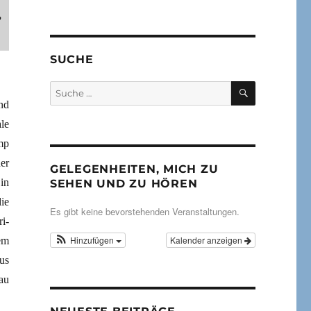
,
SUCHE
SUCHEN
Suche
nach:
nd
le
mp
er
GELEGENHEITEN, MICH ZU
in
SEHEN UND ZU HÖREN
ie
Es gibt keine bevorstehenden Veranstaltungen.
i-
Hinzufügen
Kalender anzeigen
em
us
au