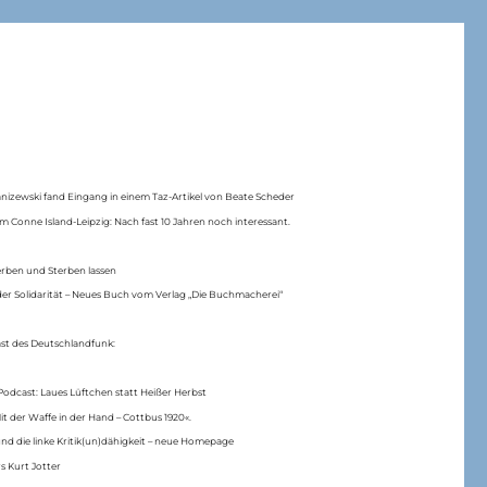
anizewski fand Eingang in einem Taz-Artikel von Beate Scheder
m Conne Island-Leipzig: Nach fast 10 Jahren noch interessant.
erben und Sterben lassen
er Solidarität – Neues Buch vom Verlag „Die Buchmacherei“
ast des Deutschlandfunk:
Podcast: Laues Lüftchen statt Heißer Herbst
Mit der Waffe in der Hand – Cottbus 1920«.
nd die linke Kritik(un)dähigkeit – neue Homepage
s Kurt Jotter