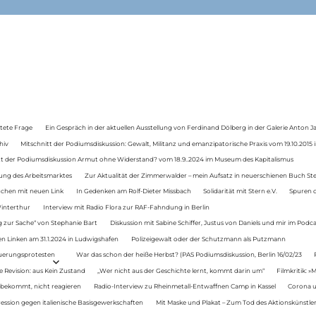
tete Frage
Ein Gespräch in der aktuellen Ausstellung von Ferdinand Dölberg in der Galerie Anton J
hiv
Mitschnitt der Podiumsdiskussion: Gewalt, Militanz und emanzipatorische Praxis vom 19.10.2015 i
tt der Podiumsdiskussion Armut ohne Widerstand? vom 18.9..2024 im Museum des Kapitalismus
ung des Arbeitsmarktes
Zur Aktualität der Zimmerwalder – mein Aufsatz in neuerschienen Buch St
auchen mit neuen Link
In Gedenken am Rolf-Dieter Missbach
Solidarität mit Stern e.V.
Spuren d
Winterthur
Interview mit Radio Flora zur RAF-Fahndung in Berlin
 zur Sache“ von Stephanie Bart
Diskussion mit Sabine Schiffer, Justus von Daniels und mir im Podc
n Linken am 31.1.2024 in Ludwigshafen
Polizeigewalt oder der Schutzmann als Putzmann
Teuerungsprotesten
War das schon der heiße Herbst? (PAS Podiumsdiskussion, Berlin 16/02/23
e Revision: aus Kein Zustand
„Wer nicht aus der Geschichte lernt, kommt darin um“
Filmkritik: »
 bekommt, nicht reagieren
Radio-Interview zu Rheinmetall-Entwaffnen Camp in Kassel
Corona u
ression gegen italienische Basisgewerkschaften
Mit Maske und Plakat – Zum Tod des Aktionskünstler