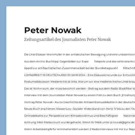
Peter Nowak
Zeitungsartikel des Journalisten Peter Nowak
Die Linie Elsässer-Wertmüller in der antideutschen Bewegung und eine unbeantwor
Aus dem Archiv: Buchtipp: Gegenbilder zur Expo
Telepolis und das verlorene Arc
Appell zur antifaschistischen Zusammenarbeit bei der Bundestagswahl
Mitschni
LOHNARBEIT IN DEUTSCHLAND IM JAHR 2024 – Eine Diskussionsrunde zur Entwickl
Podiumsdiskussion: Medienkritik ist links. Warum wir eine medienkritische Linke br
Das ist Wohnraum, der muss bewohnt werden – Beitrag aus dem Radio Stadtfilter 
Interview mit dem Journalisten Peter Nowak zu einem Film zu dem Buch „Erzählung
Vortrag Peter Nowak – Kurze Geschichte der Antisemitismusdebatte in der deutsche
Neues Buch erschienen: KlassenLos – Sozialer Widerstand von Hartz IV bis zu den 
Onlinedebatte zur Perspektive von Klimaaktivistmus und Beschäftigten
National
Achtung: Mein Mailaccount wurde gehackt. Wenn ihr Mails unter p.nowak@gmx.de
Wenn Arbeitskämpfe für kriminell erklärt werden: 2 Radiointerviews mit mir zur Rep