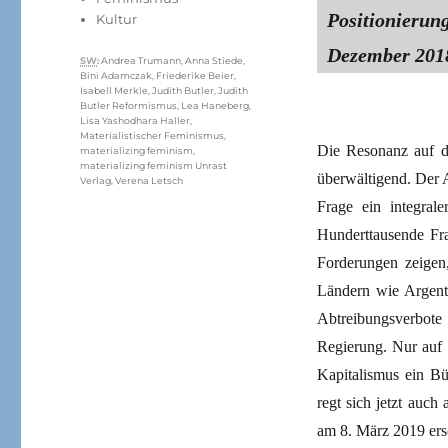
Positionierun
Kultur
Dezember 2018
Schlagwörter
SW
:
Andrea Trumann
,
Anna Stiede
,
Bini Adamczak
,
Friederike Beier
,
Isabell Merkle
,
Judith Butler
,
Judith
Butler Reformismus
,
Lea Haneberg
,
Lisa Yashodhara Haller
,
Materialistischer Feminismus
,
Die Resonanz auf d
materializing feminism
,
materializing feminism Unrast
überwältigend. Der A
Verlag
,
Verena Letsch
Frage ein integra
Hunderttausende Fra
Forderungen zeigen,
Ländern wie Argenti
Abtreibungsverbot
Regierung. Nur auf 
Kapitalismus ein B
regt sich jetzt auc
am 8. März 2019 e