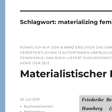
Schlagwort:
materializing fe
PÜNKTLICH AUF DEN 8.MÄRZ ERSCHIEN DAS SA
VERÖFFENTLICHEN 13 AUTOR*INNEN ÜBERLEGU
FEMINISMUS. DAS BUCH LIEFERT DISKUSSIONSS
HÖHE DER ZEIT.
Materialistische
Friederike Be
Veröffentlicht
20. Juli 2019
am
Kategorien
Buchrezensionen
Haneberg (H
Feminismus