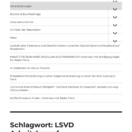
anzeigen
Veranstaltungen
Unterme
anzeigen
Bücher & Buchbeiträge
Unterme
anzeigen
Interviews mit mir
Unterme
anzeigen
Im Visier der Repression
Unterme
anzeigen
Meta
Unterme
anzeigen
Livetalk über Fakenews und Desinformation zwischen Deutschland und Russland auf
Russland.tv
KNAST FÜR JEAN-MARC ROUILLAN AUS FRANKREICH? Interview mit Wolfgang Hajek
für Radio Flora
In Gedenken an Harun Farocki
Presseberichterstattung zu einer Gegenveranstaltung zu einer Sarrazin-Lesung in
Gera
„Corona & linke Kritik(un) fähigkeit“- Gerhard Hanloser im Gespräch- jenseits von sog.
»Schwurbelei«
Antifa-Prozess in Fulda – Interview mit Radio Flora
Schlagwort:
LSVD