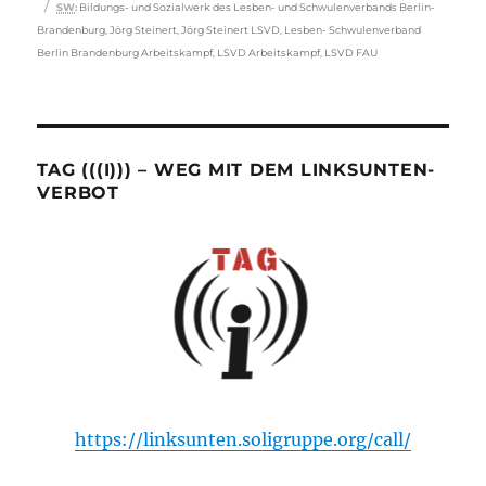
Schlagwörter
SW
:
Bildungs- und Sozialwerk des Lesben- und Schwulenverbands Berlin-
Brandenburg
,
Jörg Steinert
,
Jörg Steinert LSVD
,
Lesben- Schwulenverband
Berlin Brandenburg Arbeitskampf
,
LSVD Arbeitskampf
,
LSVD FAU
TAG (((I))) – WEG MIT DEM LINKSUNTEN-
VERBOT
https://linksunten.soligruppe.org/call/