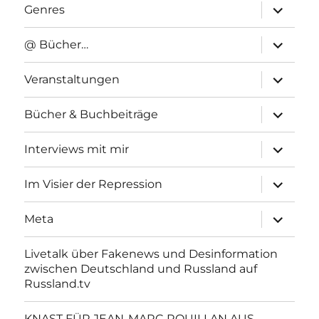
Unterme
Genres
anzeigen
Unterme
@ Bücher…
anzeigen
Unterme
Veranstaltungen
anzeigen
Unterme
Bücher & Buchbeiträge
anzeigen
Unterme
Interviews mit mir
anzeigen
Unterme
Im Visier der Repression
anzeigen
Unterme
Meta
anzeigen
Livetalk über Fakenews und Desinformation
zwischen Deutschland und Russland auf
Russland.tv
KNAST FÜR JEAN-MARC ROUILLAN AUS