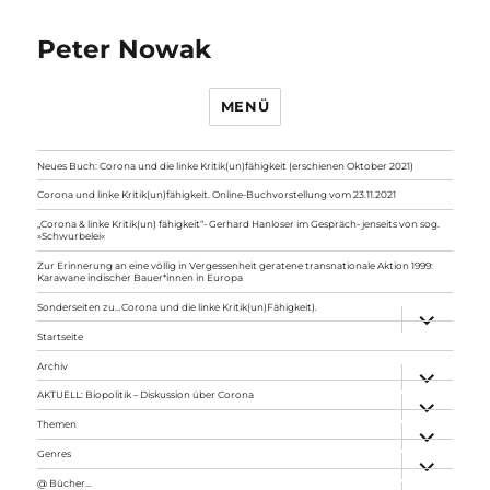
Peter Nowak
MENÜ
Neues Buch: Corona und die linke Kritik(un)fähigkeit (erschienen Oktober 2021)
Corona und linke Kritik(un)fähigkeit. Online-Buchvorstellung vom 23.11.2021
„Corona & linke Kritik(un) fähigkeit“- Gerhard Hanloser im Gespräch- jenseits von sog.
»Schwurbelei«
Zur Erinnerung an eine völlig in Vergessenheit geratene transnationale Aktion 1999:
Karawane indischer Bauer*innen in Europa
Sonderseiten zu…Corona und die linke Kritik(un)Fähigkeit).
Unterme
anzeigen
Startseite
Archiv
Unterme
anzeigen
AKTUELL: Biopolitik – Diskussion über Corona
Unterme
anzeigen
Themen
Unterme
anzeigen
Genres
Unterme
anzeigen
@ Bücher…
Unterme