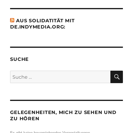
AUS SOLIDATITÄT MIT
DE.INDYMEDIA.ORG:
SUCHE
SU
Suche
nach:
GELEGENHEITEN, MICH ZU SEHEN UND
ZU HÖREN
Es gibt keine bevorstehenden Veranstaltungen.