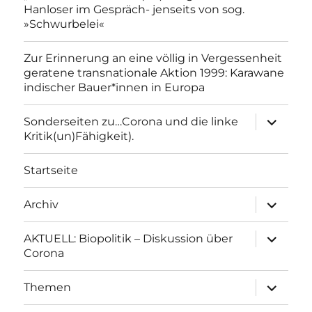
Hanloser im Gespräch- jenseits von sog.
»Schwurbelei«
Zur Erinnerung an eine völlig in Vergessenheit
geratene transnationale Aktion 1999: Karawane
indischer Bauer*innen in Europa
Unterme
Sonderseiten zu…Corona und die linke
anzeigen
Kritik(un)Fähigkeit).
Startseite
Unterme
Archiv
anzeigen
Unterme
AKTUELL: Biopolitik – Diskussion über
anzeigen
Corona
Unterme
Themen
anzeigen