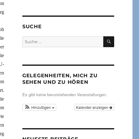
im
rg
SUCHE
ob
ie
SUCHEN
Suche
nach:
er
ie
U-
en
GELEGENHEITEN, MICH ZU
em
SEHEN UND ZU HÖREN
t.
Es gibt keine bevorstehenden Veranstaltungen.
ie
Hinzufügen
Kalender anzeigen
em
ie
en
rg