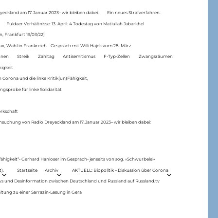
eckland am 17.Januar 2023– wir bleiben dabei:
Ein neues Strafverfahren:
Fuldaer Verhältnisse: 13. April: 4 Todestag von Matiul­lah Jabarkhel
n, Frankfurt 19/03/22)
ax, Wahl in Frankreich – Gespräch mit Willi Hajek vom 28. März
nen
Streik
Zahltag
Antisemitismus
F-Typ-Zellen
Zwangsräumen
higkeit
 Corona und die linke Kritik(un)Fähigkeit,
ngsprobe für linke Solidarität
rkschaft
hsuchung von Radio Dreyeckland am 17.Januar 2023– wir bleiben dabei:
 fähigkeit“- Gerhard Hanloser im Gespräch- jenseits von sog. »Schwurbelei«
).
Startseite
Archiv
AKTUELL: Biopolitik – Diskussion über Corona
ws und Desinformation zwischen Deutschland und Russland auf Russland.tv
ltung zu einer Sarrazin-Lesung in Gera