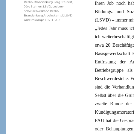
Berlin-Brandenburg
,
Jörg Steinert
,
Ihren Job noch hab
Jörg Steinert LSVD
,
Lesben-
Bildungs- und Soz
Schwulenverband Berlin
Brandenburg Arbeitskampf
,
LSVD
(LSVD) – immer mit e
Arbeitskampf
,
LSVD FAU
„Jedes Jahr muss ic
ich weiterbeschäftig
etwa 20 Beschäftig
Basisgewerkschaft F
Entfristung der A
Betriebsgruppe al
Beschwerdestelle. F
sind die Verhandlu
Selbst über die Grü
zweite Runde der 
Kündigungsmoratori
FAU hat die Gespräc
oder Behauptungen