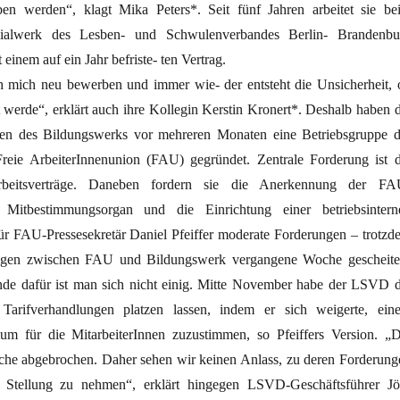
en werden“, klagt Mika Peters*. Seit fünf Jahren arbeitet sie be
ialwerk des Lesben- und Schwulenverbandes Berlin- Brandenbu
inem auf ein Jahr befriste- ten Vertrag.
h mich neu bewerben und immer wie- der entsteht die Unsicherheit, 
t werde“, erklärt auch ihre Kollegin Kerstin Kronert*. Deshalb haben d
ten des Bildungswerks vor mehreren Monaten eine Betriebsgruppe d
reie ArbeiterInnenunion (FAU) gegründet. Zentrale Forderung ist d
rbeitsverträge. Daneben fordern sie die Anerkennung der FA
s Mitbestimmungsorgan und die Einrichtung einer betriebsintern
ür FAU-Pressesekretär Daniel Pfeiffer moderate Forderungen – trotzd
ngen zwischen FAU und Bildungswerk vergangene Woche gescheiter
nde dafür ist man sich nicht einig. Mitte November habe der LSVD d
Tarifverhandlungen platzen lassen, indem er sich weigerte, ein
um für die MitarbeiterInnen zuzustimmen, so Pfeiffers Version. „D
he abgebrochen. Daher sehen wir keinen Anlass, zu deren Forderung
 Stellung zu nehmen“, erklärt hingegen LSVD-Geschäftsführer Jö