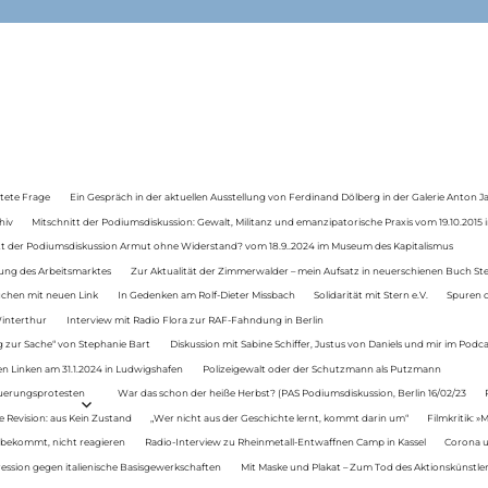
tete Frage
Ein Gespräch in der aktuellen Ausstellung von Ferdinand Dölberg in der Galerie Anton J
hiv
Mitschnitt der Podiumsdiskussion: Gewalt, Militanz und emanzipatorische Praxis vom 19.10.2015 i
tt der Podiumsdiskussion Armut ohne Widerstand? vom 18.9..2024 im Museum des Kapitalismus
ung des Arbeitsmarktes
Zur Aktualität der Zimmerwalder – mein Aufsatz in neuerschienen Buch St
auchen mit neuen Link
In Gedenken am Rolf-Dieter Missbach
Solidarität mit Stern e.V.
Spuren d
Winterthur
Interview mit Radio Flora zur RAF-Fahndung in Berlin
 zur Sache“ von Stephanie Bart
Diskussion mit Sabine Schiffer, Justus von Daniels und mir im Podc
n Linken am 31.1.2024 in Ludwigshafen
Polizeigewalt oder der Schutzmann als Putzmann
Teuerungsprotesten
War das schon der heiße Herbst? (PAS Podiumsdiskussion, Berlin 16/02/23
e Revision: aus Kein Zustand
„Wer nicht aus der Geschichte lernt, kommt darin um“
Filmkritik: »
 bekommt, nicht reagieren
Radio-Interview zu Rheinmetall-Entwaffnen Camp in Kassel
Corona u
ression gegen italienische Basisgewerkschaften
Mit Maske und Plakat – Zum Tod des Aktionskünstler