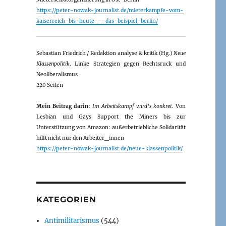
https://peter-nowak-journalist.de/mieterkampfe-vom-
kaiserreich-bis-heute-–-das-beispiel-berlin/
Sebastian Friedrich / Redaktion analyse & kritik (Hg.)
Neue
Klassenpolitik
. Linke Strategien gegen Rechtsruck und
Neoliberalismus
220 Seiten
Mein Beitrag darin:
Im Arbeitskampf wird’s konkret
. Von
Lesbian und Gays Support the Miners bis zur
Unterstützung von Amazon: außerbetriebliche Solidarität
hilft nicht nur den Arbeiter_innen
https://peter-nowak-journalist.de/neue-klassenpolitik/
KATEGORIEN
Antimilitarismus
(544)