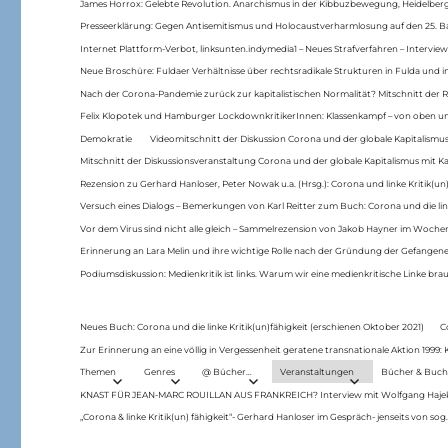
James Horrox: Gelebte Revolution. Anarchismus in der Kibbuzbewegung, Heidelber
Presseerklärung: Gegen Antisemitismus und Holocaustverharmlosung auf den 25. 
Internet Plattform-Verbot, linksunten.indymedia1 – Neues Strafverfahren – Interview
Neue Broschüre: Fuldaer Verhältnisse über rechtsradikale Strukturen in Fulda und 
Nach der Corona-Pandemie zurück zur kapitalistischen Normalität? Mitschnitt der Re
Felix Klopotek und Hamburger LockdownkritikerInnen: Klassenkampf – von oben und
Demokratie
Videomitschnitt der Diskussion Corona und der globale Kapitalismus
Mitschnitt der Diskussionsveranstaltung Corona und der globale Kapitalismus mit Ka
Rezension zu Gerhard Hanloser, Peter Nowak u.a. (Hrsg.): Corona und linke Kritik(un)
Versuch eines Dialogs – Bemerkungen von Karl Reitter zum Buch: Corona und die link
Vor dem Virus sind nicht alle gleich – Sammelrezension von Jakob Hayner im Woch
Erinnerung an Lara Melin und ihre wichtige Rolle nach der Gründung der Gefange
Podiumsdiskussion: Medienkritik ist links. Warum wir eine medienkritische Linke br
Neues Buch: Corona und die linke Kritik(un)fähigkeit (erschienen Oktober 2021)
C
Zur Erinnerung an eine völlig in Vergessenheit geratene transnationale Aktion 1999
Themen
Genres
@ Bücher…
Veranstaltungen
Bücher & Buch
KNAST FÜR JEAN-MARC ROUILLAN AUS FRANKREICH? Interview mit Wolfgang Hajek 
„Corona & linke Kritik(un) fähigkeit“- Gerhard Hanloser im Gespräch- jenseits von sog