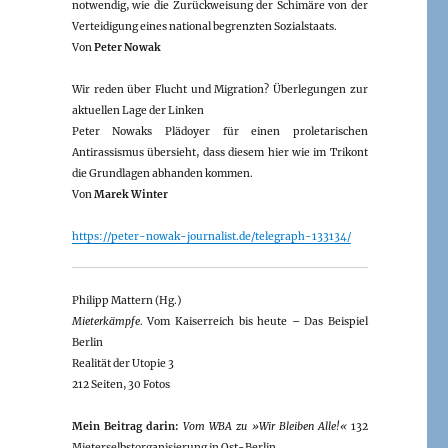
notwendig, wie die Zurückweisung der Schimäre von der
Verteidigung eines national begrenzten Sozialstaats.
Von
Peter Nowak
Wir reden über Flucht und Migration? Überlegungen zur
aktuellen Lage der Linken
Peter Nowaks Plädoyer für einen proletarischen
Antirassismus übersieht, dass diesem hier wie im Trikont
die Grundlagen abhanden kommen.
Von
Marek Winter
https://peter-nowak-journalist.de/telegraph-133134/
Philipp Mattern (Hg.)
Mieterkämpfe
. Vom Kaiserreich bis heute – Das Beispiel
Berlin
Realität der Utopie 3
212 Seiten, 30 Fotos
Mein Beitrag darin:
Vom WBA zu »Wir Bleiben Alle!«
132
Mieterselbstorganisierung in Ost-Berlin