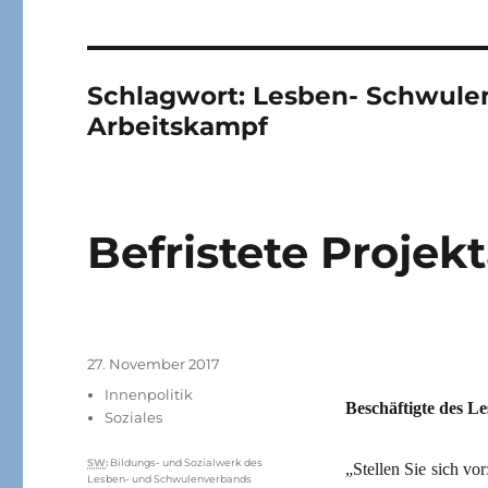
Schlagwort:
Lesben- Schwule
Arbeitskampf
Befristete Projekt
Veröffentlicht
27. November 2017
am
Kategorien
Innenpolitik
Beschäftigte des L
Soziales
Schlagwörter
SW
:
Bildungs- und Sozialwerk des
„Stellen Sie sich vo
Lesben- und Schwulenverbands