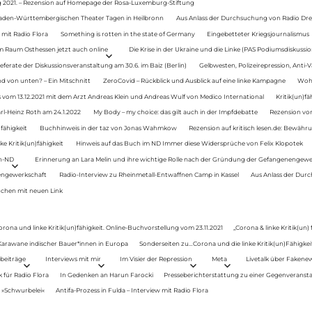
g 2021. – Rezension auf Homepage der Rosa-Luxemburg-Stiftung
Baden-Württembergischen Theater Tagen in Heilbronn
Aus Anlass der Durchsuchung von Radio Drey
 mit Radio Flora
Something is rotten in the state of Germany
Eingebetteter Kriegsjournalismus
im Raum Osthessen jetzt auch online
Die Krise in der Ukraine und die Linke (PAS Podiumsdiskussio
ferate der Diskussionsveranstaltung am 30.6. im Baiz (Berlin)
Gelbwesten, Polizeirepression, Anti-V
 von unten? – Ein Mitschnitt
ZeroCovid – Rückblick und Ausblick auf eine linke Kampagne
Woh
 vom 13.12.2021 mit dem Arzt Andreas Klein und Andreas Wulf von Medico International
Kritik(un)fä
rl-Heinz Roth am 24.1.2022
My Body – my choice: das gilt auch in der Impfdebatte
Rezension von
fähigkeit
Buchhinweis in der taz von Jonas Wahmkow
Rezension auf kritisch lesen.de: Bewähru
e Kritik(un)fähigkeit
Hinweis auf das Buch im ND Immer diese Widersprüche von Felix Klopotek
en-ND
Erinnerung an Lara Melin und ihre wichtige Rolle nach der Gründung der Gefangenengewe
nengewerkschaft
Radio-Interview zu Rheinmetall-Entwaffnen Camp in Kassel
Aus Anlass der Durc
auchen mit neuen Link
orona und linke Kritik(un)fähigkeit. Online-Buchvorstellung vom 23.11.2021
„Corona & linke Kritik(un)
: Karawane indischer Bauer*innen in Europa
Sonderseiten zu…Corona und die linke Kritik(un)Fähigkeit
beiträge
Interviews mit mir
Im Visier der Repression
Meta
Livetalk über Fakene
für Radio Flora
In Gedenken an Harun Farocki
Presseberichterstattung zu einer Gegenveransta
. »Schwurbelei«
Antifa-Prozess in Fulda – Interview mit Radio Flora