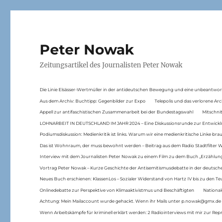
Peter Nowak
Zeitungsartikel des Journalisten Peter Nowak
Die Linie Elsässer-Wertmüller in der antideutschen Bewegung und eine unbeantwor
Aus dem Archiv: Buchtipp: Gegenbilder zur Expo
Telepolis und das verlorene Arc
Appell zur antifaschistischen Zusammenarbeit bei der Bundestagswahl
Mitschni
LOHNARBEIT IN DEUTSCHLAND IM JAHR 2024 – Eine Diskussionsrunde zur Entwickl
Podiumsdiskussion: Medienkritik ist links. Warum wir eine medienkritische Linke br
Das ist Wohnraum, der muss bewohnt werden – Beitrag aus dem Radio Stadtfilter 
Interview mit dem Journalisten Peter Nowak zu einem Film zu dem Buch „Erzählung
Vortrag Peter Nowak – Kurze Geschichte der Antisemitismusdebatte in der deutsche
Neues Buch erschienen: KlassenLos – Sozialer Widerstand von Hartz IV bis zu den 
Onlinedebatte zur Perspektive von Klimaaktivistmus und Beschäftigten
National
Achtung: Mein Mailaccount wurde gehackt. Wenn ihr Mails unter p.nowak@gmx.de
Wenn Arbeitskämpfe für kriminell erklärt werden: 2 Radiointerviews mit mir zur Rep