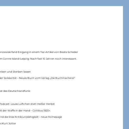
anizewski fand Eingang in einem Taz-Artikel von Beate Scheder
m Conne Island-Leipzig: Nach fast 10 Jahren noch interessant.
erben und Sterben lassen
er Solidarität – Neues Buch vom Verlag „Die Buchmacherei“
ast des Deutschlandfunk:
Podcast: Laues Lüftchen statt Heißer Herbst
Mit der Waffe in der Hand – Cottbus 1920«.
nd die linke Kritik(un)dähigkeit – neue Homepage
s Kurt Jotter