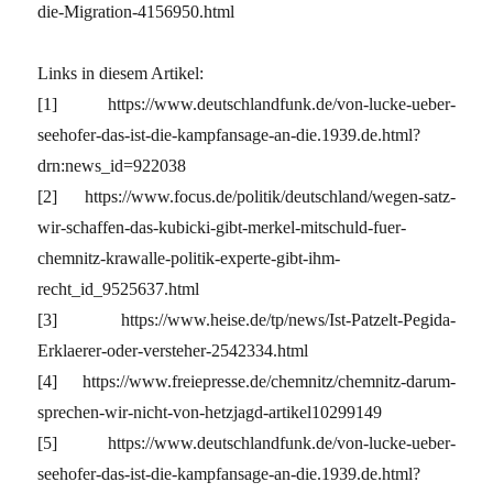
die-Migration-4156950.html
Links in diesem Artikel:
[1] https://www.deutschlandfunk.de/von-lucke-ueber-
seehofer-das-ist-die-kampfansage-an-die.1939.de.html?
drn:news_id=922038
[2] https://www.focus.de/politik/deutschland/wegen-satz-
wir-schaffen-das-kubicki-gibt-merkel-mitschuld-fuer-
chemnitz-krawalle-politik-experte-gibt-ihm-
recht_id_9525637.html
[3] https://www.heise.de/tp/news/Ist-Patzelt-Pegida-
Erklaerer-oder-versteher-2542334.html
[4] https://www.freiepresse.de/chemnitz/chemnitz-darum-
sprechen-wir-nicht-von-hetzjagd-artikel10299149
[5] https://www.deutschlandfunk.de/von-lucke-ueber-
seehofer-das-ist-die-kampfansage-an-die.1939.de.html?