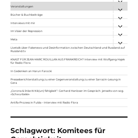
anzeigen
Veranstaltungen
Unterme
anzeigen
Bücher & Buchbeiträge
Unterme
anzeigen
Interviews mit mir
Unterme
anzeigen
Im Visier der Repression
Unterme
anzeigen
Meta
Unterme
anzeigen
Livetalk über Fakenews und Desinformation zwischen Deutschland und Russland auf
Russland.tv
KNAST FÜR JEAN-MARC ROUILLAN AUS FRANKREICH? Interview mit Wolfgang Hajek
für Radio Flora
In Gedenken an Harun Farocki
Presseberichterstattung zu einer Gegenveranstaltung zu einer Sarrazin-Lesung in
Gera
„Corona & linke Kritik(un) fähigkeit“- Gerhard Hanloser im Gespräch- jenseits von sog.
»Schwurbelei«
Antifa-Prozess in Fulda – Interview mit Radio Flora
Schlagwort:
Komitees für