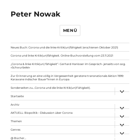
Peter Nowak
MENÜ
Neues Buch: Corona und die linke Kritik(un)fähigkeit (erschienen Oktober 2021)
Corona und linke Kritik(un)fähigkeit. Online-Buchvorstellung vom 23.11.2021
„Corona & linke Kritik(un) fähigkeit“- Gerhard Hanloser im Gespräch- jenseits von sog.
»Schwurbelei«
Zur Erinnerung an eine völlig in Vergessenheit geratene transnationale Aktion 1999:
Karawane indischer Bauer*innen in Europa
Sonderseiten zu…Corona und die linke Kritik(un)Fähigkeit).
Unterme
anzeigen
Startseite
Archiv
Unterme
anzeigen
AKTUELL: Biopolitik – Diskussion über Corona
Unterme
anzeigen
Themen
Unterme
anzeigen
Genres
Unterme
anzeigen
@ Bücher…
Unterme