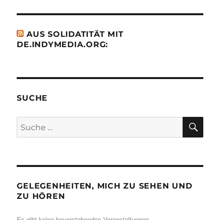
AUS SOLIDATITÄT MIT
DE.INDYMEDIA.ORG:
SUCHE
SU
Suche
nach:
GELEGENHEITEN, MICH ZU SEHEN UND
ZU HÖREN
Es gibt keine bevorstehenden Veranstaltungen.