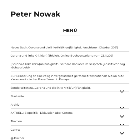
Peter Nowak
MENÜ
Neues Buch: Corona und die linke Kritik(un)fähigkeit (erschienen Oktober 2021)
Corona und linke Kritik(un)fähigkeit. Online-Buchvorstellung vom 23.11.2021
„Corona & linke Kritik(un) fähigkeit“- Gerhard Hanloser im Gespräch- jenseits von sog.
»Schwurbelei«
Zur Erinnerung an eine völlig in Vergessenheit geratene transnationale Aktion 1999:
Karawane indischer Bauer*innen in Europa
Sonderseiten zu…Corona und die linke Kritik(un)Fähigkeit).
Unterme
anzeigen
Startseite
Archiv
Unterme
anzeigen
AKTUELL: Biopolitik – Diskussion über Corona
Unterme
anzeigen
Themen
Unterme
anzeigen
Genres
Unterme
anzeigen
@ Bücher…
Unterme