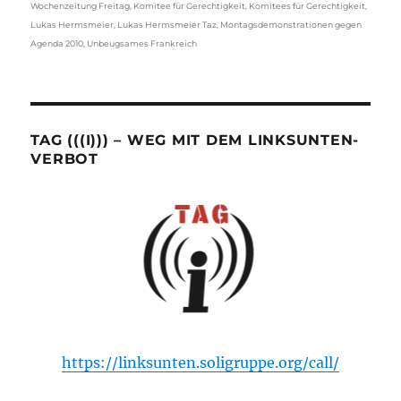
Wochenzeitung Freitag
,
Komitee für Gerechtigkeit
,
Komitees für Gerechtigkeit
,
Lukas Hermsmeier
,
Lukas Hermsmeier Taz
,
Montagsdemonstrationen gegen
Agenda 2010
,
Unbeugsames Frankreich
TAG (((I))) – WEG MIT DEM LINKSUNTEN-
VERBOT
https://linksunten.soligruppe.org/call/