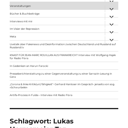
anzeigen
Veranstaltungen
Unterme
anzeigen
Bücher & Buchbeiträge
Unterme
anzeigen
Interviews mit mir
Unterme
anzeigen
Im Visier der Repression
Unterme
anzeigen
Meta
Unterme
anzeigen
Livetalk über Fakenews und Desinformation zwischen Deutschland und Russland auf
Russland.tv
KNAST FÜR JEAN-MARC ROUILLAN AUS FRANKREICH? Interview mit Wolfgang Hajek
für Radio Flora
In Gedenken an Harun Farocki
Presseberichterstattung zu einer Gegenveranstaltung zu einer Sarrazin-Lesung in
Gera
„Corona & linke Kritik(un) fähigkeit“- Gerhard Hanloser im Gespräch- jenseits von sog.
»Schwurbelei«
Antifa-Prozess in Fulda – Interview mit Radio Flora
Schlagwort:
Lukas