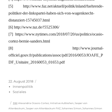
[5] http://www.faz.net/aktuell/politik/inland/fuehrende-
politiker-der-linkspartei-haben-sich-von-wagenknecht-
distanziert-15745037.html
[6] http://www.taz.de/!5525306/
[7] https://www.nytimes.com/2018/07/20/us/politics/ocasio-
cortez-bernie-sanders.html
[8] http://www.journal-
officiel.gouv.fr/publications/assoc/pdf/2016/0053/JOAFE_P
DF_Unitaire_20160053_01653.pdf
Veröffentlicht
Kategorien
22. August 2018
am
Innenpolitik
Soziales
Schlagwörter
SW
:
Alexandria Ocasio-Cortez
,
Initiative Aufstehen
,
Jasper von
Altenbockum
,
Jasper von Altenbockum FAZ
,
Johannes Simon
,
Johannes Simon