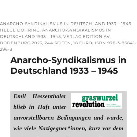
ANARCHO-SYNDIKALISMUS IN DEUTSCHLAND 1933 – 1945
HELGE DÖHRING, ANARCHO-SYNDIKALISMUS IN
DEUTSCHLAND 1933 – 1945, VERLAG EDITION AV,
BODENBURG 2023, 244 SEITEN, 18 EURO, ISBN 978-3-86841-
296-3
Anarcho-Syndikalismus in
Deutschland 1933 – 1945
Emil Hessenthaler
blieb in Haft unter
unvorstellbaren Bedingungen und wurde,
wie viele Nazigegner*innen, kurz vor dem