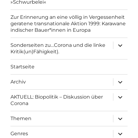
»Schwurbelei«
Zur Erinnerung an eine völlig in Vergessenheit
geratene transnationale Aktion 1999: Karawane
indischer Bauer*innen in Europa
Unterme
Sonderseiten zu…Corona und die linke
anzeigen
Kritik(un)Fähigkeit).
Startseite
Unterme
Archiv
anzeigen
Unterme
AKTUELL: Biopolitik – Diskussion über
anzeigen
Corona
Unterme
Themen
anzeigen
Unterme
Genres
anzeigen