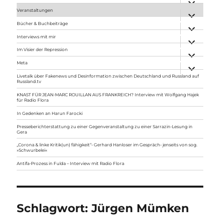
anzeigen
Veranstaltungen
Unterme
anzeigen
Bücher & Buchbeiträge
Unterme
anzeigen
Interviews mit mir
Unterme
anzeigen
Im Visier der Repression
Unterme
anzeigen
Meta
Unterme
anzeigen
Livetalk über Fakenews und Desinformation zwischen Deutschland und Russland auf
Russland.tv
KNAST FÜR JEAN-MARC ROUILLAN AUS FRANKREICH? Interview mit Wolfgang Hajek
für Radio Flora
In Gedenken an Harun Farocki
Presseberichterstattung zu einer Gegenveranstaltung zu einer Sarrazin-Lesung in
Gera
„Corona & linke Kritik(un) fähigkeit“- Gerhard Hanloser im Gespräch- jenseits von sog.
»Schwurbelei«
Antifa-Prozess in Fulda – Interview mit Radio Flora
Schlagwort:
Jürgen Mümken