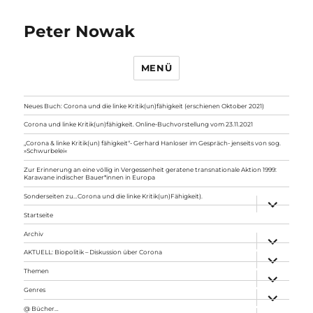
Peter Nowak
MENÜ
Neues Buch: Corona und die linke Kritik(un)fähigkeit (erschienen Oktober 2021)
Corona und linke Kritik(un)fähigkeit. Online-Buchvorstellung vom 23.11.2021
„Corona & linke Kritik(un) fähigkeit“- Gerhard Hanloser im Gespräch- jenseits von sog.
»Schwurbelei«
Zur Erinnerung an eine völlig in Vergessenheit geratene transnationale Aktion 1999:
Karawane indischer Bauer*innen in Europa
Sonderseiten zu…Corona und die linke Kritik(un)Fähigkeit).
Unterme
anzeigen
Startseite
Archiv
Unterme
anzeigen
AKTUELL: Biopolitik – Diskussion über Corona
Unterme
anzeigen
Themen
Unterme
anzeigen
Genres
Unterme
anzeigen
@ Bücher…
Unterme