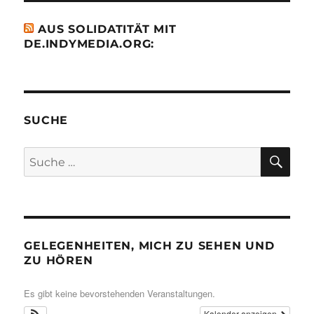
AUS SOLIDATITÄT MIT
DE.INDYMEDIA.ORG:
SUCHE
SU
Suche
nach:
GELEGENHEITEN, MICH ZU SEHEN UND
ZU HÖREN
Es gibt keine bevorstehenden Veranstaltungen.
Kalender anzeigen