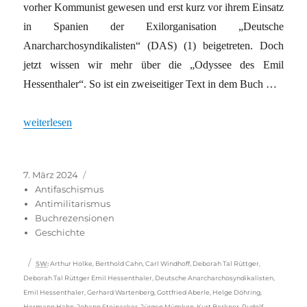
vorher Kommunist gewesen und erst kurz vor ihrem Einsatz
in Spanien der Exilorganisation „Deutsche
Anarcharchosyndikalisten“ (DAS) (1) beigetreten. Doch
jetzt wissen wir mehr über die „Odyssee des Emil
Hessenthaler“. So ist ein zweiseitiger Text in dem Buch …
„Anarcho-Syndikalismus in Deutschland 1933 – 1945“
weiterlesen
Veröffentlicht
Kategorien
7. März 2024
am
Antifaschismus
Antimilitarismus
Buchrezensionen
Geschichte
Schlagwörter
SW
:
Arthur Holke
,
Berthold Cahn
,
Carl Windhoff
,
Deborah Tal Rüttger
,
Deborah Tal Rüttger Emil Hessenthaler
,
Deutsche Anarcharchosyndikalisten
,
Emil Hessenthaler
,
Gerhard Wartenberg
,
Gottfried Aberle
,
Helge Döhring
,
Hermann Hahn
,
Johann Steinacker
,
Jürgen Mümken
,
Kurt Berkner
,
Rudolf