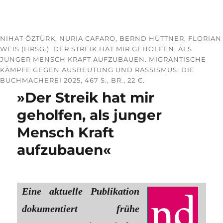
NIHAT ÖZTÜRK, NURIA CAFARO, BERND HÜTTNER, FLORIAN
WEIS (HRSG.): DER STREIK HAT MIR GEHOLFEN, ALS
JUNGER MENSCH KRAFT AUFZUBAUEN. MIGRANTISCHE
KÄMPFE GEGEN AUSBEUTUNG UND RASSISMUS. DIE
BUCHMACHEREI 2025, 467 S., BR., 22 €.
»Der Streik hat mir
geholfen, als junger
Mensch Kraft
aufzubauen«
Eine aktuelle Publikation
dokumentiert frühe