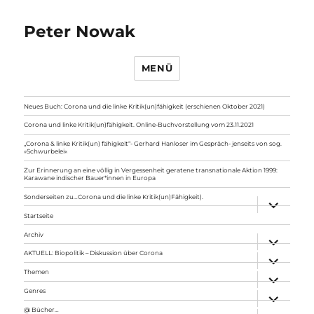
Peter Nowak
MENÜ
Neues Buch: Corona und die linke Kritik(un)fähigkeit (erschienen Oktober 2021)
Corona und linke Kritik(un)fähigkeit. Online-Buchvorstellung vom 23.11.2021
„Corona & linke Kritik(un) fähigkeit“- Gerhard Hanloser im Gespräch- jenseits von sog.
»Schwurbelei«
Zur Erinnerung an eine völlig in Vergessenheit geratene transnationale Aktion 1999:
Karawane indischer Bauer*innen in Europa
Sonderseiten zu…Corona und die linke Kritik(un)Fähigkeit).
Unterme
anzeigen
Startseite
Archiv
Unterme
anzeigen
AKTUELL: Biopolitik – Diskussion über Corona
Unterme
anzeigen
Themen
Unterme
anzeigen
Genres
Unterme
anzeigen
@ Bücher…
Unterme