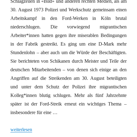
Schlagzeilen in «Bild» und anderen rechten Medien, als am
30. August 1973 Polizei und Werkschutz gemeinsam einen
Arbeitskampf in den Ford-Werken in Köln brutal
niederschlugen. Die vorwiegend migrantischen
Arbeiter*innen hatten gegen ihre miserablen Bedingungen
in der Fabrik gestreikt. Es ging um eine D-Mark mehr
Stundenlohn – aber auch um die Würde der Beschäftigten.
Sie berichteten von Schikanen durch Meister und Teile der
deutschen Mitarbeitenden – von denen sich einige an den
Angriffen auf die Streikenden am 30. August beteiligten
und unter dem Schutz der Polizei ihre migrantischen
Kolleg*innen blutig schlugen. Mehr als fünf Jahrzehnte
später ist der Ford-Streik erneut ein wichtiges Thema –
insbesondere für eine …
„»Der Streik hat mir geholfen, als junger Mensch Kraft aufzubau
weiterlesen