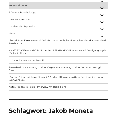
anzeigen
Veranstaltungen
Unterme
anzeigen
Bücher & Buchbeiträge
Unterme
anzeigen
Interviews mit mir
Unterme
anzeigen
Im Visier der Repression
Unterme
anzeigen
Meta
Unterme
anzeigen
Livetalk über Fakenews und Desinformation zwischen Deutschland und Russland auf
Russland.tv
KNAST FÜR JEAN-MARC ROUILLAN AUS FRANKREICH? Interview mit Wolfgang Hajek
für Radio Flora
In Gedenken an Harun Farocki
Presseberichterstattung zu einer Gegenveranstaltung zu einer Sarrazin-Lesung in
Gera
„Corona & linke Kritik(un) fähigkeit“- Gerhard Hanloser im Gespräch- jenseits von sog.
»Schwurbelei«
Antifa-Prozess in Fulda – Interview mit Radio Flora
Schlagwort:
Jakob Moneta