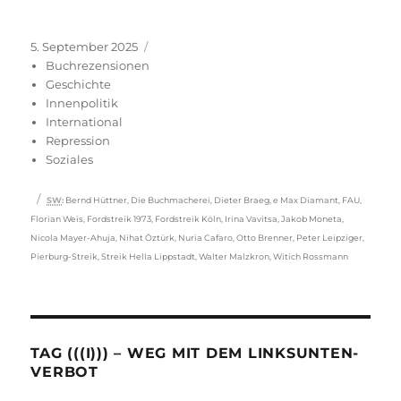
Veröffentlicht
Kategorien
5. September 2025
am
Buchrezensionen
Geschichte
Innenpolitik
International
Repression
Soziales
Schlagwörter
SW
:
Bernd Hüttner
,
Die Buchmacherei
,
Dieter Braeg
,
e Max Diamant
,
FAU
,
Florian Weis
,
Fordstreik 1973
,
Fordstreik Köln
,
Irina Vavitsa
,
Jakob Moneta
,
Nicola Mayer-Ahuja
,
Nihat Öztürk
,
Nuria Cafaro
,
Otto Brenner
,
Peter Leipziger
,
Pierburg-Streik
,
Streik Hella Lippstadt
,
Walter Malzkron
,
Witich Rossmann
TAG (((I))) – WEG MIT DEM LINKSUNTEN-
VERBOT