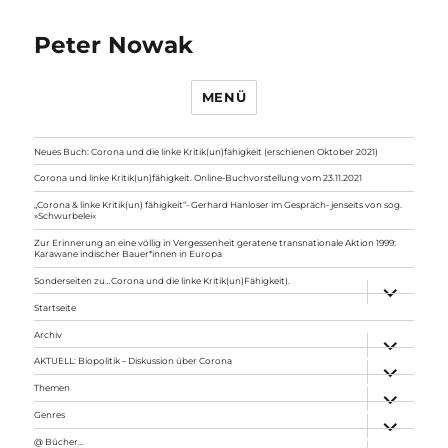
Peter Nowak
MENÜ
Neues Buch: Corona und die linke Kritik(un)fähigkeit (erschienen Oktober 2021)
Corona und linke Kritik(un)fähigkeit. Online-Buchvorstellung vom 23.11.2021
„Corona & linke Kritik(un) fähigkeit“- Gerhard Hanloser im Gespräch- jenseits von sog.
»Schwurbelei«
Zur Erinnerung an eine völlig in Vergessenheit geratene transnationale Aktion 1999:
Karawane indischer Bauer*innen in Europa
Sonderseiten zu…Corona und die linke Kritik(un)Fähigkeit).
Unterme
anzeigen
Startseite
Archiv
Unterme
anzeigen
AKTUELL: Biopolitik – Diskussion über Corona
Unterme
anzeigen
Themen
Unterme
anzeigen
Genres
Unterme
anzeigen
@ Bücher…
Unterme