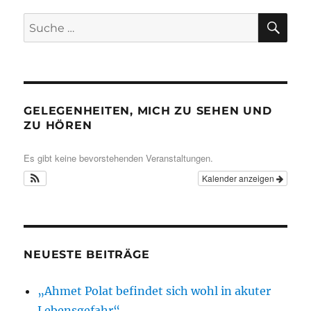
SU
Suche
nach:
GELEGENHEITEN, MICH ZU SEHEN UND
ZU HÖREN
Es gibt keine bevorstehenden Veranstaltungen.
Kalender anzeigen
NEUESTE BEITRÄGE
„Ahmet Polat befindet sich wohl in akuter
Lebensgefahr“