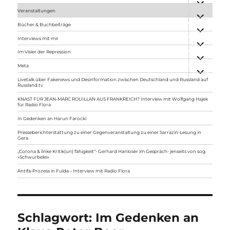
anzeigen
Veranstaltungen
Unterme
anzeigen
Bücher & Buchbeiträge
Unterme
anzeigen
Interviews mit mir
Unterme
anzeigen
Im Visier der Repression
Unterme
anzeigen
Meta
Unterme
anzeigen
Livetalk über Fakenews und Desinformation zwischen Deutschland und Russland auf
Russland.tv
KNAST FÜR JEAN-MARC ROUILLAN AUS FRANKREICH? Interview mit Wolfgang Hajek
für Radio Flora
In Gedenken an Harun Farocki
Presseberichterstattung zu einer Gegenveranstaltung zu einer Sarrazin-Lesung in
Gera
„Corona & linke Kritik(un) fähigkeit“- Gerhard Hanloser im Gespräch- jenseits von sog.
»Schwurbelei«
Antifa-Prozess in Fulda – Interview mit Radio Flora
Schlagwort:
Im Gedenken an