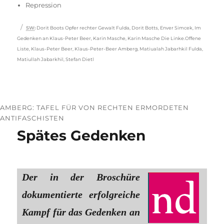
Repression
Schlagwörter
SW
:
Dorit Boots Opfer rechter Gewalt Fulda
,
Dorit Botts
,
Enver Simcek
,
Im
Gedenken an Klaus-Peter Beer
,
Karin Masche
,
Karin Masche Die Linke.Offene
Liste
,
Klaus-Peter Beer
,
Klaus-Peter-Beer Amberg
,
Matiualah Jabarhkil Fulda
,
Matiullah Jabarkhil
,
Stefan Dietl
AMBERG: TAFEL FÜR VON RECHTEN ERMORDETEN
ANTIFASCHISTEN
Spätes Gedenken
Der in der Broschüre
dokumentierte erfolgreiche
Kampf für das Gedenken an