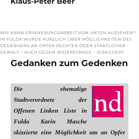
Klaus-Peter Beer
WIE KANN ERINNERUNGSARBEIT VON UNTEN AUSSEHEN?
IN FULDA WURDE KÜRZLICH ÜBER MÖGLICHKEITEN DES
GEDENKENS AN OPFER RECHTER ODER STAATLICHER
GEWALT – AUCH GEGEN WIDERSTÄNDE – DISKUTIERT.
Gedanken zum Gedenken
Die ehemalige
Stadtverordnete der
Offenen Linken Liste in
Fulda Karin Masche
skizzierte eine Möglichkeit um an Opfer