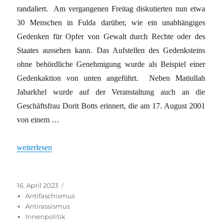
randaliert. Am vergangenen Freitag diskutierten nun etwa
30 Menschen in Fulda darüber, wie ein unabhängiges
Gedenken für Opfer von Gewalt durch Rechte oder des
Staates aussehen kann. Das Aufstellen des Gedenksteins
ohne behördliche Genehmigung wurde als Beispiel einer
Gedenkaktion von unten angeführt. Neben Matiullah
Jabarkhel wurde auf der Veranstaltung auch an die
Geschäftsfrau Dorit Botts erinnert, die am 17. August 2001
von einem …
„Gedanken zum Gedenken“
weiterlesen
Veröffentlicht
Kategorien
16. April 2023
am
Antifaschismus
Antirassismus
Innenpolitik