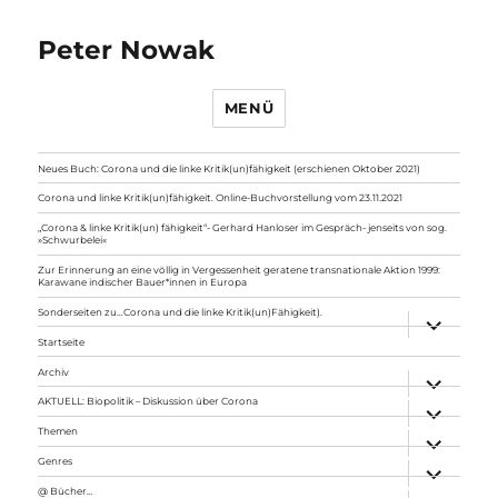
Peter Nowak
MENÜ
Neues Buch: Corona und die linke Kritik(un)fähigkeit (erschienen Oktober 2021)
Corona und linke Kritik(un)fähigkeit. Online-Buchvorstellung vom 23.11.2021
„Corona & linke Kritik(un) fähigkeit“- Gerhard Hanloser im Gespräch- jenseits von sog.
»Schwurbelei«
Zur Erinnerung an eine völlig in Vergessenheit geratene transnationale Aktion 1999:
Karawane indischer Bauer*innen in Europa
Sonderseiten zu…Corona und die linke Kritik(un)Fähigkeit).
Unterme
anzeigen
Startseite
Archiv
Unterme
anzeigen
AKTUELL: Biopolitik – Diskussion über Corona
Unterme
anzeigen
Themen
Unterme
anzeigen
Genres
Unterme
anzeigen
@ Bücher…
Unterme