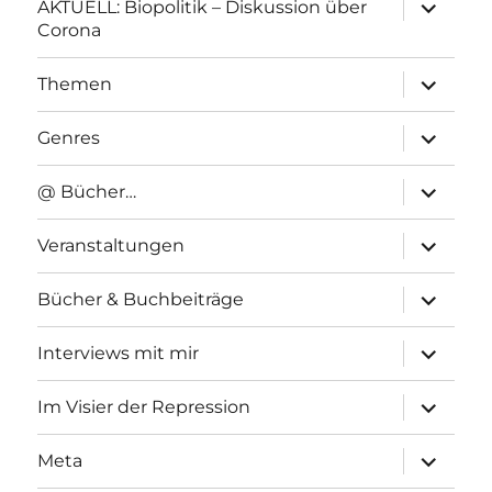
Unterme
AKTUELL: Biopolitik – Diskussion über
anzeigen
Corona
Unterme
Themen
anzeigen
Unterme
Genres
anzeigen
Unterme
@ Bücher…
anzeigen
Unterme
Veranstaltungen
anzeigen
Unterme
Bücher & Buchbeiträge
anzeigen
Unterme
Interviews mit mir
anzeigen
Unterme
Im Visier der Repression
anzeigen
Unterme
Meta
anzeigen