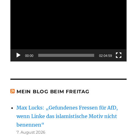
Video-
Player
00:00
02:04:59
MEIN BLOG BEIM FREITAG
Max Lucks: „Gefundenes Fressen für AfD,
wenn Linke das islamistische Motiv nicht
benennen“
7. August 2026