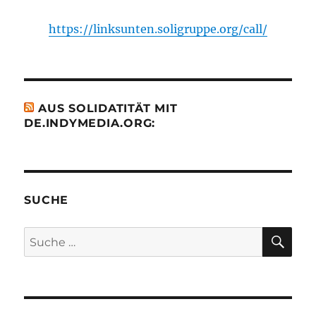
https://linksunten.soligruppe.org/call/
AUS SOLIDATITÄT MIT
DE.INDYMEDIA.ORG:
SUCHE
SU
Suche
nach: