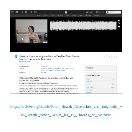
https://archive.org/details/Peter_Nowak_Geschichte_von_indymedia_v
on_Seattle_ueber_Genua_bis_zu_Thomas_de_Maiziere