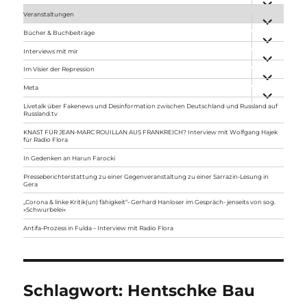
anzeigen
Veranstaltungen
Unterme
anzeigen
Bücher & Buchbeiträge
Unterme
anzeigen
Interviews mit mir
Unterme
anzeigen
Im Visier der Repression
Unterme
anzeigen
Meta
Unterme
anzeigen
Livetalk über Fakenews und Desinformation zwischen Deutschland und Russland auf
Russland.tv
KNAST FÜR JEAN-MARC ROUILLAN AUS FRANKREICH? Interview mit Wolfgang Hajek
für Radio Flora
In Gedenken an Harun Farocki
Presseberichterstattung zu einer Gegenveranstaltung zu einer Sarrazin-Lesung in
Gera
„Corona & linke Kritik(un) fähigkeit“- Gerhard Hanloser im Gespräch- jenseits von sog.
»Schwurbelei«
Antifa-Prozess in Fulda – Interview mit Radio Flora
Schlagwort:
Hentschke Bau